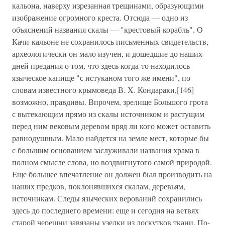
кальона, наверху изрезанная трещинами, образующими
изображение огромного креста. Отсюда — одно из
объяснений названия скалы — "крестовый корабль". О
Качи-кальоне не сохранилось письменных свидетельств,
археологически он мало изучен, и дошедшие до наших
дней предания о том, что здесь когда-то находилось
языческое капище "с истуканом того же имени", по
словам известного крымоведа В. X. Кондараки,[146]
возможно, правдивы. Впрочем, зрелище Большого грота
с вытекающим прямо из скалы источником и растущим
перед ним вековым деревом вряд ли кого может оставить
равнодушным. Мало найдется на земле мест, которые бы
с большим основанием заслуживали названия храма в
полном смысле слова, но воздвигнутого самой природой.
Еще большее впечатление он должен был производить на
наших предков, поклонявшихся скалам, деревьям,
источникам. Следы языческих верований сохранились
здесь до последнего времени: еще и сегодня на ветвях
старой черешни завязаны узелки из лоскутков ткани. По-