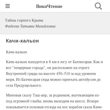
ВикиЧтение
Тайны горного Крыма
Фадеева Татьяна Михайловна
Качи-кальон
Качи-кальон
Качи-кальон находится в 8 км к югу от Бахчисарая. Как и
все "пещерные города", он расположен на отроге
Внутренней гряды на высоте 450–510 м над уровнем
моря. Из Бахчисарая сюда можно приехать автобусом до
села Предущельного.
Миновав скалу Таш-аир, за родником, вытекающим из-
под огромной глыбы, вновь выходим на шоссе. Вскоре
показывается похожая отсюда на нос корабля скала Качи-