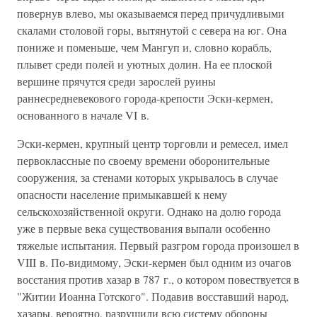
повернув влево, мы оказываемся перед причудливыми
скалами столовой горы, вытянутой с севера на юг. Она
пониже и поменьше, чем Мангуп и, словно корабль,
плывет среди полей и уютных долин. На ее плоской
вершине прячутся среди зарослей руины
раннесредневекового города-крепости Эски-кермен,
основанного в начале VI в.
Эски-кермен, крупный центр торговли и ремесел, имел
первоклассные по своему времени оборонительные
сооружения, за стенами которых укрывалось в случае
опасности население примыкавшей к нему
сельскохозяйственной округи. Однако на долю города
уже в первые века существования выпали особенно
тяжелые испытания. Первый разгром города произошел в
VIII в. По-видимому, Эски-кермен был одним из очагов
восстания против хазар в 787 г., о котором повествуется в
"Житии Иоанна Готского". Подавив восставший народ,
хазары, вероятно, разрушили всю систему обороны