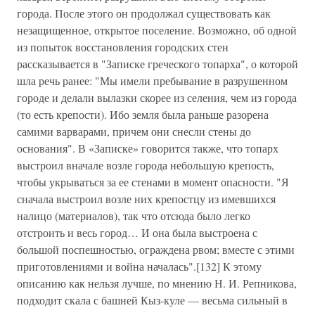
города. После этого он продолжал существовать как
незащищенное, открытое поселение. Возможно, об одной
из попыток восстановления городских стен
рассказывается в "Записке греческого топарха", о которой
шла речь ранее: "Мы имели пребывание в разрушенном
городе и делали вылазки скорее из селения, чем из города
(то есть крепости). Ибо земля была раньше разорена
самими варварами, причем они снесли стены до
основания". В «Записке» говорится также, что топарх
выстроил вначале возле города небольшую крепость,
чтобы укрываться за ее стенами в момент опасности. "Я
сначала выстроил возле них крепостцу из имевшихся
налицо (материалов), так что отсюда было легко
отстроить и весь город… И она была выстроена с
большой поспешностью, ограждена рвом; вместе с этими
приготовлениями и война началась".[132] К этому
описанию как нельзя лучше, по мнению Н. И. Репникова,
подходит скала с башней Кыз-куле — весьма сильный в