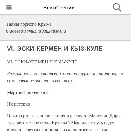
ВикиЧтение
Тайны горного Крыма
Фадеева Татьяна Михайловна
VI. ЭСКИ-КЕРМЕН И КЫЗ-КУЛЕ
VI. ЭСКИ-КЕРМЕН И КЫЗ-КУЛЕ
Развалины эти так древни, что ни турки, ни татары, ни
сами греки не знают названия их.
Мартин Броневский
Их история
Эски-кермен расположен неподалеку от Мангупа. Дорога
туда лежит через село Красный Мак, далее путь ведет
вправо через сады и поля, до скалистого мыса, где,