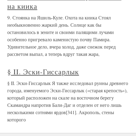
на киика
9. Стоянка на Яшиль-Куле. Охота на киика Стоял
необыкновенно жаркий день. Солнце как бы
остановилось в зените и своими палящими лучами
особенно пригревало каменистую почву Памира.
Удивительное дело, вчера холод, даже снежок перед
рассветом выпал, а теперь вдруг такая жара,
§ II. Эски-Гиссарлык
§ II. Эски-Гиссарлык Я также исследовал руины древнего
города, именуемого Эски-Гиссарлык («старая крепость»),
который расположен на скале на восточном берегу
Скамандра напротив Бали-Даг и отделен от него лишь
несколькими сотнями ярдов[341]. Акрополь, стены
которого