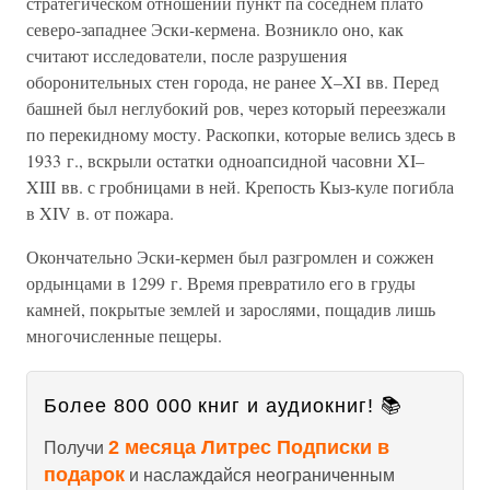
стратегическом отношении пункт па соседнем плато
северо-западнее Эски-кермена. Возникло оно, как
считают исследователи, после разрушения
оборонительных стен города, не ранее X–XI вв. Перед
башней был неглубокий ров, через который переезжали
по перекидному мосту. Раскопки, которые велись здесь в
1933 г., вскрыли остатки одноапсидной часовни XI–
XIII вв. с гробницами в ней. Крепость Кыз-куле погибла
в XIV в. от пожара.
Окончательно Эски-кермен был разгромлен и сожжен
ордынцами в 1299 г. Время превратило его в груды
камней, покрытые землей и зарослями, пощадив лишь
многочисленные пещеры.
Более 800 000 книг и аудиокниг! 📚
2 месяца Литрес Подписки в
Получи
подарок
и наслаждайся неограниченным