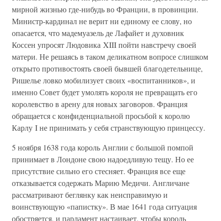
мирной жизнью где-нибудь во Франции, в провинции.
Министр-кардинал не верит ни единому ее слову, но
опасается, что мадемуазель де Лафайет и духовник
Коссен упросят Людовика XIII пойти навстречу своей
матери. Не решаясь в таком деликатном вопросе слишком
открыто противостоять своей бывшей благодетельнице,
Ришелье ловко мобилизует своих «воспитанников», и
именно Совет будет умолять короля не превращать его
королевство в арену для новых заговоров. Франция
обращается с конфиденциальной просьбой к королю
Карлу I не принимать у себя странствующую принцессу.
5 ноября 1638 года король Англии с большой помпой
принимает в Лондоне свою надоедливую тещу. Но ее
присутствие сильно его стесняет. Франция все еще
отказывается содержать Марию Медичи. Англичане
рассматривают беглянку как неисправимую и
воинствующую «папистку». В мае 1641 года ситуация
обостряется, и парламент настаивает, чтобы король