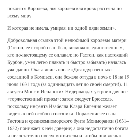
покоится Королева, чья королевская кровь рассеяна по
всему миру
И которая не имела, умирая, ни одной пяди земли».
Добровольная ссылка этой нелюбимой королевы-матери
(Гастон, ее второй сын, был, возможно, единственным,
кто по-настоящему ее оплакал; но Гастон, как настоящий
Бурбон, умел легко плакать и быстро забывать) началась
уже давно. Оказавшись после «Дня одураченных»
сосланной в Компьен, она бежала оттуда в ночь с 18 на 19
июля 1631 года (за одиннадцать лет до своей смерти!). 11
августа Монс в Испанских Нидерландах устроил для нее
«торжественный прием»; затем следует Брюссель,
поскольку инфанта Изабелла-Клара-Евгения желает
видеть в ней особого союзника. Поражение ее сына
Гастона и средиземноморского бунта Монморанси (1631–
1632) понижает к ней доверие; а она недостаточно богата
и недостаточно предусмотрительна, чтобы привлечь к