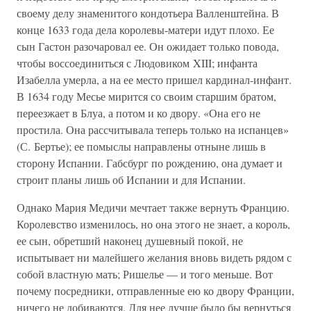
своему делу знаменитого кондотьера Валленштейна. В
конце 1633 года дела королевы-матери идут плохо. Ее
сын Гастон разочаровал ее. Он ожидает только повода,
чтобы воссоединиться с Людовиком XIII; инфанта
Изабелла умерла, а на ее место пришел кардинал-инфант.
В 1634 году Месье мирится со своим старшим братом,
переезжает в Блуа, а потом и ко двору. «Она его не
простила. Она рассчитывала теперь только на испанцев»
(С. Бертье); ее помыслы направлены отныне лишь в
сторону Испании. Габсбург по рождению, она думает и
строит планы лишь об Испании и для Испании.
Однако Мария Медичи мечтает также вернуть Францию.
Королевство изменилось, но она этого не знает, а король,
ее сын, обретший наконец душевный покой, не
испытывает ни малейшего желания вновь видеть рядом с
собой властную мать; Ришелье — и того меньше. Вот
почему посредники, отправленные ею ко двору Франции,
ничего не добиваются. Для нее лучше было бы вернуться