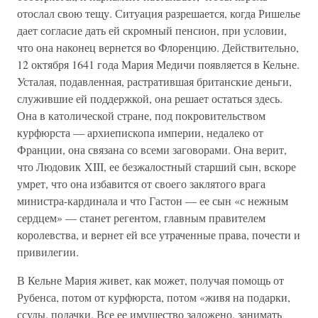
отослал свою тещу. Ситуация разрешается, когда Ришелье
дает согласие дать ей скромный пенсион, при условии,
что она наконец вернется во Флоренцию. Действительно,
12 октября 1641 года Мария Медичи появляется в Кельне.
Усталая, подавленная, растратившая британские деньги,
служившие ей поддержкой, она решает остаться здесь.
Она в католической стране, под покровительством
курфюрста — архиепископа империи, недалеко от
Франции, она связана со всеми заговорами. Она верит,
что Людовик XIII, ее безжалостный старший сын, вскоре
умрет, что она избавится от своего заклятого врага
министра-кардинала и что Гастон — ее сын «с нежным
сердцем» — станет регентом, главным правителем
королевства, и вернет ей все утраченные права, почести и
привилегии.
В Кельне Мария живет, как может, получая помощь от
Рубенса, потом от курфюрста, потом «живя на подарки,
ссуды, подачки. Все ее имущество заложено, занимать