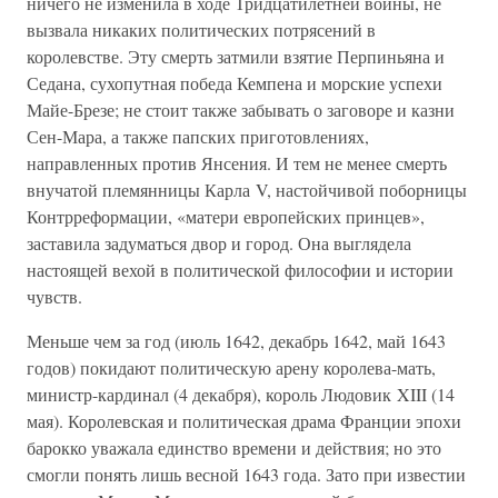
ничего не изменила в ходе Тридцатилетней войны, не
вызвала никаких политических потрясений в
королевстве. Эту смерть затмили взятие Перпиньяна и
Седана, сухопутная победа Кемпена и морские успехи
Майе-Брезе; не стоит также забывать о заговоре и казни
Сен-Мара, а также папских приготовлениях,
направленных против Янсения. И тем не менее смерть
внучатой племянницы Карла V, настойчивой поборницы
Контрреформации, «матери европейских принцев»,
заставила задуматься двор и город. Она выглядела
настоящей вехой в политической философии и истории
чувств.
Меньше чем за год (июль 1642, декабрь 1642, май 1643
годов) покидают политическую арену королева-мать,
министр-кардинал (4 декабря), король Людовик XIII (14
мая). Королевская и политическая драма Франции эпохи
барокко уважала единство времени и действия; но это
смогли понять лишь весной 1643 года. Зато при известии