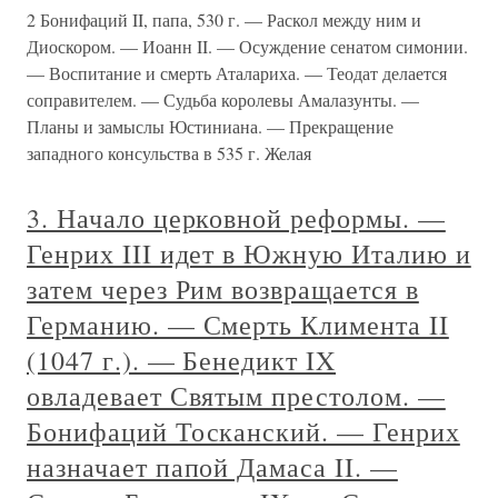
2 Бонифаций II, папа, 530 г. — Раскол между ним и
Диоскором. — Иоанн II. — Осуждение сенатом симонии.
— Воспитание и смерть Аталариха. — Теодат делается
соправителем. — Судьба королевы Амалазунты. —
Планы и замыслы Юстиниана. — Прекращение
западного консульства в 535 г. Желая
3. Начало церковной реформы. —
Генрих III идет в Южную Италию и
затем через Рим возвращается в
Германию. — Смерть Климента II
(1047 г.). — Бенедикт IX
овладевает Святым престолом. —
Бонифаций Тосканский. — Генрих
назначает папой Дамаса II. —