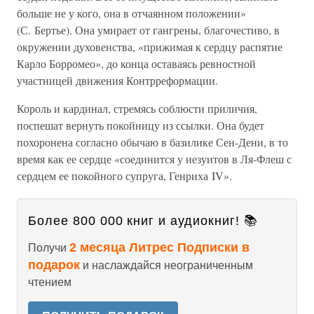
больше не у кого, она в отчаянном положении»
(С. Бертье). Она умирает от гангрены, благочестиво, в
окружении духовенства, «прижимая к сердцу распятие
Карло Борромео», до конца оставаясь ревностной
участницей движения Контрреформации.
Король и кардинал, стремясь соблюсти приличия,
поспешат вернуть покойницу из ссылки. Она будет
похоронена согласно обычаю в базилике Сен-Дени, в то
время как ее сердце «соединится у иезуитов в Ля-Флеш с
сердцем ее покойного супруга, Генриха IV».
Более 800 000 книг и аудиокниг! 📚
2 месяца Литрес Подписки в
Получи
подарок
и наслаждайся неограниченным
чтением