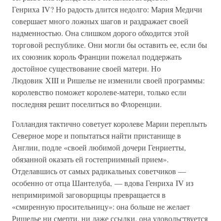
Генриха IV? Но радость длится недолго: Мария Медичи
совершает много ложных шагов и раздражает своей
надменностью. Она слишком дорого обходится этой
торговой республике. Они могли бы оставить ее, если бы
их союзник король Франции пожелал поддержать
достойное существование своей матери. Но
Людовик XIII и Ришелье не изменили своей программы:
королевство поможет королеве-матери, только если
последняя решит поселиться во Флоренции.
Голландия тактично советует королеве Марии переплыть
Северное море и попытаться найти пристанище в
Англии, подле «своей любимой дочери Генриетты,
обязанной оказать ей гостеприимный прием».
Отделавшись от самых радикальных советчиков —
особенно от отца Шантелуба, — вдова Генриха IV из
непримиримой заговорщицы превращается в
«смиренную просительницу»: она больше не желает
Ришелье ни смерти, ни даже ссылки, она удовольствуется