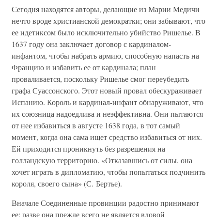
Сегодня находятся авторы, делающие из Марии Медичи
нечто вроде христианской демократки; они забывают, что
ее идетиксом было исключительно убийство Ришелье. В
1637 году она заключает договор с кардиналом-
инфантом, чтобы набрать армию, способную напасть на
Францию и избавить ее от кардинала; план
проваливается, поскольку Ришелье смог переубедить
графа Суассонского. Этот новый провал обескураживает
Испанию. Король и кардинал-инфант обнаруживают, что
их союзница надоедлива и неэффективна. Они пытаются
от нее избавиться в августе 1638 года, в тот самый
момент, когда она сама ищет средство избавиться от них.
Ей приходится проникнуть без разрешения на
голландскую территорию. «Отказавшись от силы, она
хочет играть в дипломатию, чтобы попытаться подчинить
короля, своего сына» (С. Бертье).
Вначале Соединенные провинции радостно принимают
ее: разве она прежде всего не является вдовой