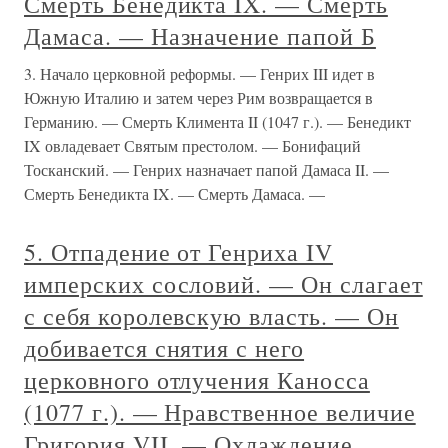
Смерть Бенедикта IX. — Смерть
Дамаса. — Назначение папой Б
3. Начало церковной реформы. — Генрих III идет в
Южную Италию и затем через Рим возвращается в
Германию. — Смерть Климента II (1047 г.). — Бенедикт
IX овладевает Святым престолом. — Бонифаций
Тосканский. — Генрих назначает папой Дамаса II. —
Смерть Бенедикта IX. — Смерть Дамаса. —
5. Отпадение от Генриха IV
имперских сословий. — Он слагает
с себя королевскую власть. — Он
добивается снятия с него
церковного отлучения Каносса
(1077 г.). — Нравственное величие
Григория VII. — Охлаждение