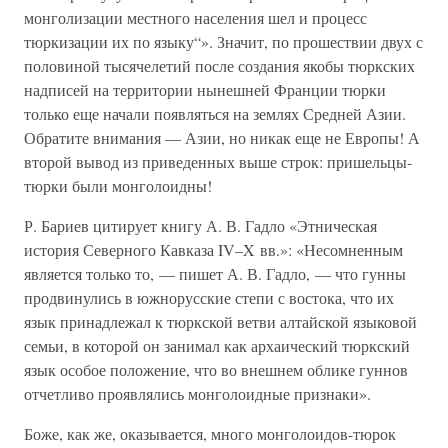
монголизации местного населения шел и процесс
тюркизации их по языку“». Значит, по прошествии двух с
половиной тысячелетий после создания якобы тюркских
надписей на территории нынешней Франции тюрки
только еще начали появляться на землях Средней Азии.
Обратите внимания — Азии, но никак еще не Европы! А
второй вывод из приведенных выше строк: пришельцы-
тюрки были монголоидны!
Р. Бариев цитирует книгу А. В. Гадло «Этническая
история Северного Кавказа IV–X вв.»: «Несомненным
является только то, — пишет А. В. Гадло, — что гунны
продвинулись в южнорусские степи с востока, что их
язык принадлежал к тюркской ветви алтайской языковой
семьи, в которой он занимал как архаический тюркский
язык особое положение, что во внешнем облике гуннов
отчетливо проявлялись монголоидные признаки».
Боже, как же, оказывается, много монголоидов-тюрок