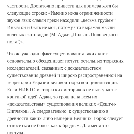
частности. Достаточно привести для примера хотя бы
следующие строки: «Именно из-за ограниченности
звуков язык славян греки находили „весьма грубым“.
Иным он и быть не мог, потому что выражал мысли
кочевых скотоводов (М. Аджи „Полынь Половецкого
поля“)».
Что ж, уже один факт существования таких книг
основательно обесценивает потуги остальных тюркских
исследователей, связанных с доказательством
существования древней и широко распространенной на
территории Евразии великой тюркской цивилизации.
Если НИКТО из тюркских историков не выступает с
критикой идей Аджи, то грош цена всем их
«доказательствам» существования великих «Дешт-и-
Кипчаков». А следовательно, к существованию в
древности каких-либо империй Великих Тюрок следует
относиться не более, как к бредням. Для меня это
постулат.