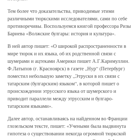
Тем более что доказательства, приводимые этими
различными тюркскими исследователями, сами по себе
противоречивы. Воспользуемся книгой профессора Ризы
Бариева «Волжские булгары: история и культура».
В ней автор пишет: «О широкой распространенности в
мире тюрок и их языка, об их родственной связи с
шумерами и ацтеками Америки пишет А.Г.Каримуллин.
Ф.Латыпов (г. Красноярск) в газете „Нур“ (Петербург)
поместил небольшую заметку „Этруски в их связи с
татарским (булгарским) языком“, в которой пишет о
происхождении этрусского языка от шумерского и
приводит параллели между этрусским и булгаро-
татарским языками».
Далее автор, останавливаясь на найденном во Франции
глозельском тексте, пишет: «Учеными была выдвинута
гипотеза о существовании некогда огромной тюркской