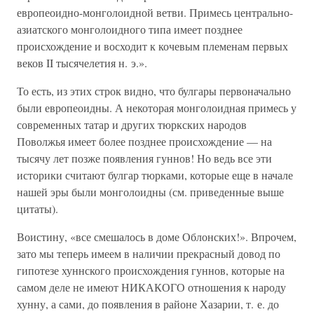
европеоидно-монголоидной ветви. Примесь центрально-
азиатского монголоидного типа имеет позднее
происхождение и восходит к кочевым племенам первых
веков II тысячелетия н. э.».
То есть, из этих строк видно, что булгары первоначально
были европеоидны. А некоторая монголоидная примесь у
современных татар и других тюркских народов
Поволжья имеет более позднее происхождение — на
тысячу лет позже появления гуннов! Но ведь все эти
историки считают булгар тюрками, которые еще в начале
нашей эры были монголоидны (см. приведенные выше
цитаты).
Воистину, «все смешалось в доме Облонских!». Впрочем,
зато мы теперь имеем в наличии прекрасный довод по
гипотезе хуннского происхождения гуннов, которые на
самом деле не имеют НИКАКОГО отношения к народу
хунну, а сами, до появления в районе Хазарии, т. е. до