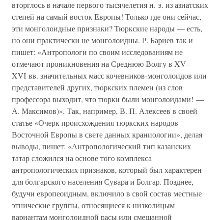
вторглось в начале первого тысячелетия н. э. из азиатских
степей на самый восток Европы! Только где они сейчас,
эти монголоидные признаки? Тюркские народы — есть,
но они практически не монголоидны. Р. Бариев так и
пишет: «Антропологи по своим исследованиям не
отмечают проникновения на Среднюю Волгу в XV–
XVI вв. значительных масс кочевников-монголоидов или
представителей других, тюркских племен (из слов
профессора выходит, что тюрки были монголоидами! —
А. Максимов)». Так, например, В. П. Алексеев в своей
статье «Очерк происхождения тюркских народов
Восточной Европы в свете данных краниологии», делая
выводы, пишет: «Антропологический тип казанских
татар сложился на основе того комплекса
антропологических признаков, который был характерен
для болгарского населения Сувара и Болгар. Позднее,
будучи европеоидным, включило в свой состав местные
этнические группы, относящиеся к низколицым
вариантам монголоидной расы или смешанной