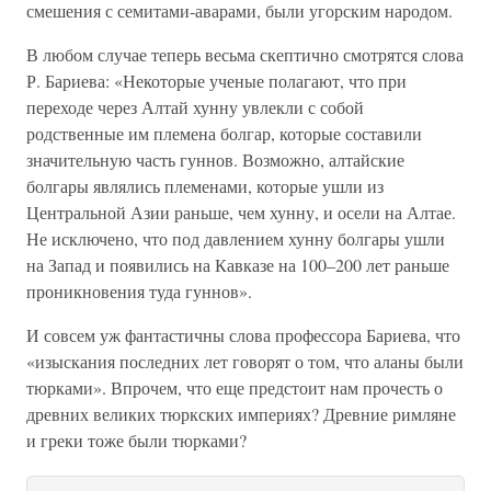
смешения с семитами-аварами, были угорским народом.
В любом случае теперь весьма скептично смотрятся слова
Р. Бариева: «Некоторые ученые полагают, что при
переходе через Алтай хунну увлекли с собой
родственные им племена болгар, которые составили
значительную часть гуннов. Возможно, алтайские
болгары являлись племенами, которые ушли из
Центральной Азии раньше, чем хунну, и осели на Алтае.
Не исключено, что под давлением хунну болгары ушли
на Запад и появились на Кавказе на 100–200 лет раньше
проникновения туда гуннов».
И совсем уж фантастичны слова профессора Бариева, что
«изыскания последних лет говорят о том, что аланы были
тюрками». Впрочем, что еще предстоит нам прочесть о
древних великих тюркских империях? Древние римляне
и греки тоже были тюрками?