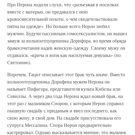
Про Нерона ходили слухи, что «разъезжая в носилках
вместе с матерью, он предавался с нею
кровосмесительной похоти, о чем свидетельствовали
пятна на одежде». Но больше всего Нерон любил
мужчин. Будучи пассивным гомосексуалистом, он вышел
замуж за вольноотпущенника Дорифора, во время обряда
бракосочетания надев женскую одежду. Своему мужу он
отдавался, «крича и вопя как насилуемая девушка» (по
Светонию).
Впрочем, Тацит описывает этот брак чуть иначе. Вместо
вольноотпущенника Дорифена мужем Нерона он
называет Пифагора, представителя культа Кибелы или
Севиллы. А через два года Нерона ждал новый брак, на
этот раз с мальчиком Спором, с которым Нерон справил
пышную свадьбу с приданым и ввел последнего, как
свою жену, в свой дом. На свадьбе присутствовала его
супруга Мессалина. Спора Нерон предварительно
кастрировал. Однако высказывается мнение, что мальчик