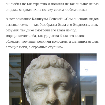
он любил не так страстно и почитал не так сильно: не раз
он даже отдавал их на потеху своим любимчикам».
А вот описание Калигулы Сенекой: «Сам он своим видом
вызывал смех — так безобразна была его бледность, знак
безумия, так дико смотрели его глаза из-под
морщинистого лба, так уродлива была его голова,
облезлая, торчащая редкими волосами; а щетинистая шея,
а тощие ноги, а огромные ступни!».