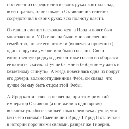
постепенно сосредоточил в своих руках контроль над
всей страной, точно также и Октавиан постепенно
сосредоточил в своих руках всю полноту власти.
Октавиан сменил несколько жен, а Ирод и вовсе был
многоженцем. У Октавиана было многочисленное
семейство, но все его потомки (включая и приемных)
один за другим умерли или были сосланы. Свою
единственную родную дочь он тоже сослал и собирался
ее казнить, сказав: «Лучше бы мне и безбрачному жить и
бездетному сгинуть». А когда повесилась одна из подруг
его дочери, вольноотпущенница Феба, он сказал, что
лучше бы ему быть отцом этой Фебы.
А Ирод казнил своего первенца, при этом римский
император Октавиан (а они жили в одно время)
воскликнул: «Быть свиньей такого человека лучше, чем
быть его сыном!» Сменивший Ирода I Ирод II отличился
в истории порочными связями, разврат же Тиберия,