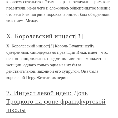
кровосмесительства. Этим как раз и отличались римские
правители, из-за чего и сложилось общепринятое мнение,
что весь Рим погряз в пороках, а инцест был обыденным
явлением. Между
X. Королевский инцест[3]
X. Королевский инцест[3] Король Тауантинсуйу,
суверенный, самодержавно правящий Инка, имел – что,
несомненно, являлось предметом зависти – множество
женщин, однако только одна из них была
действительной, законной его супругой. Она была
королевой Перу.Жители империи
7. Инцест левой идеи: Дочь
Троцкого на фоне франкфуртской
школы