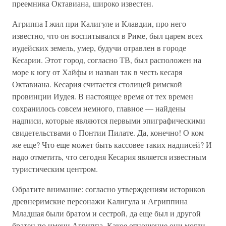
преемника Октавиана, широко известен.
Агриппа I жил при Калигуле и Клавдии, про него
известно, что он воспитывался в Риме, был царем всех
иудейских земель, умер, будучи отравлен в городе
Кесарии. Этот город, согласно ТВ, был расположен на
море к югу от Хайфы и назван так в честь кесаря
Октавиана. Кесария считается столицей римской
провинции Иудея. В настоящее время от тех времен
сохранилось совсем немного, главное — найдены
надписи, которые являются первыми эпиграфическими
свидетельствами о Понтии Пилате. Да, конечно! О ком
же еще? Что еще может быть кассовее таких надписей? И
надо отметить, что сегодня Кесария является известным
туристическим центром.
Обратите внимание: согласно утверждениям историков
древнеримские персонажи Калигула и Агриппина
Младшая были братом и сестрой, да еще был и другой
братец по имени Агриппа. Какое отношение они могли