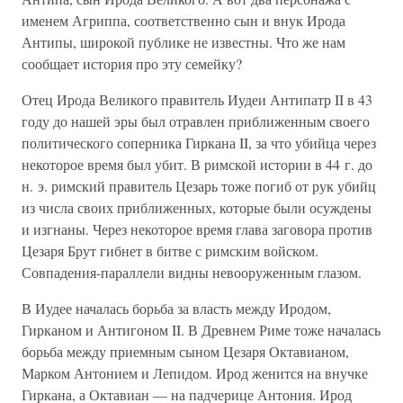
именем Агриппа, соответственно сын и внук Ирода
Антипы, широкой публике не известны. Что же нам
сообщает история про эту семейку?
Отец Ирода Великого правитель Иудеи Антипатр II в 43
году до нашей эры был отравлен приближенным своего
политического соперника Гиркана II, за что убийца через
некоторое время был убит. В римской истории в 44 г. до
н. э. римский правитель Цезарь тоже погиб от рук убийц
из числа своих приближенных, которые были осуждены
и изгнаны. Через некоторое время глава заговора против
Цезаря Брут гибнет в битве с римским войском.
Совпадения-параллели видны невооруженным глазом.
В Иудее началась борьба за власть между Иродом,
Гирканом и Антигоном II. В Древнем Риме тоже началась
борьба между приемным сыном Цезаря Октавианом,
Марком Антонием и Лепидом. Ирод женится на внучке
Гиркана, а Октавиан — на падчерице Антония. Ирод