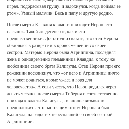
играл, подбрасывая грушу, и задохнулся, когда поймал ее
ртом». Умный мальчик. Весь в папу и другую родню.
После смерти Клавдия к власти приходит Нерон, его
пасынок. Такой же дегенерат, как и его
предшественники. Достаточно сказать, что отец Нерона
обвинялся в разврате и в кровосмешении со своей
сестрой. Матерью Нерона была Агриппина, последняя
жена и одновременно племянница Клавдия, к тому же
любовница своего брата Калигулы. Отец Нерона при его
рождении воскликнул, что «от него и Агриппины ничто
не может родиться, кроме ужаса и горя для
человечества». А если учесть, что Нерон родился через
девять месяцев после смерти Тиберия и соответственно
прихода к власти Калигулы, то вполне возможно
предположить, что настоящим отцом Нерона и был
Калигула, на радостях переспавший со своей сестрой
Агриппиной.