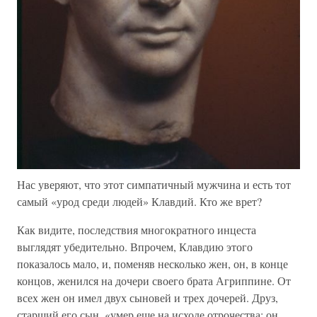
Нас уверяют, что этот симпатичный мужчина и есть тот
самый «урод среди людей» Клавдий. Кто же врет?
Как видите, последствия многократного инцеста
выглядят убедительно. Впрочем, Клавдию этого
показалось мало, и, поменяв несколько жен, он, в конце
концов, женился на дочери своего брата Агриппине. От
всех жен он имел двух сыновей и трех дочерей. Друз,
старший его сын, «умер еще на исходе отрочества: он