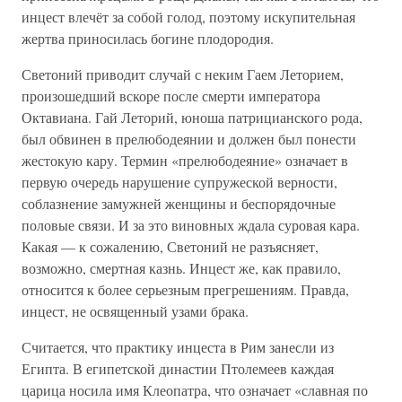
инцест влечёт за собой голод, поэтому искупительная
жертва приносилась богине плодородия.
Светоний приводит случай с неким Гаем Леторием,
произошедший вскоре после смерти императора
Октавиана. Гай Леторий, юноша патрицианского рода,
был обвинен в прелюбодеянии и должен был понести
жестокую кару. Термин «прелюбодеяние» означает в
первую очередь нарушение супружеской верности,
соблазнение замужней женщины и беспорядочные
половые связи. И за это виновных ждала суровая кара.
Какая — к сожалению, Светоний не разъясняет,
возможно, смертная казнь. Инцест же, как правило,
относится к более серьезным прегрешениям. Правда,
инцест, не освященный узами брака.
Считается, что практику инцеста в Рим занесли из
Египта. В египетской династии Птолемеев каждая
царица носила имя Клеопатра, что означает «славная по