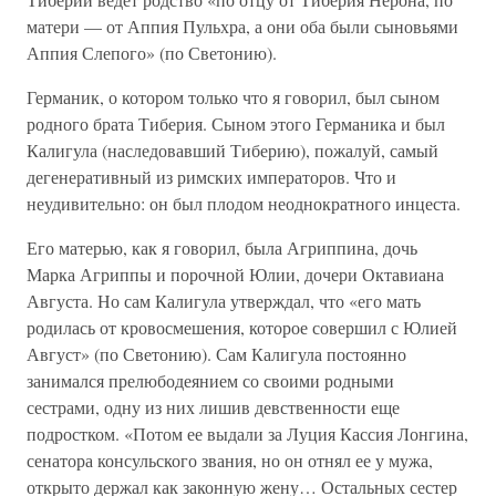
матери — от Аппия Пульхра, а они оба были сыновьями
Аппия Слепого» (по Светонию).
Германик, о котором только что я говорил, был сыном
родного брата Тиберия. Сыном этого Германика и был
Калигула (наследовавший Тиберию), пожалуй, самый
дегенеративный из римских императоров. Что и
неудивительно: он был плодом неоднократного инцеста.
Его матерью, как я говорил, была Агриппина, дочь
Марка Агриппы и порочной Юлии, дочери Октавиана
Августа. Но сам Калигула утверждал, что «его мать
родилась от кровосмешения, которое совершил с Юлией
Август» (по Светонию). Сам Калигула постоянно
занимался прелюбодеянием со своими родными
сестрами, одну из них лишив девственности еще
подростком. «Потом ее выдали за Луция Кассия Лонгина,
сенатора консульского звания, но он отнял ее у мужа,
открыто держал как законную жену… Остальных сестер