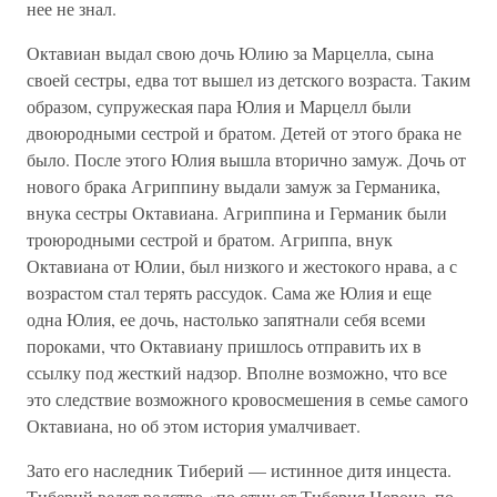
нее не знал.
Октавиан выдал свою дочь Юлию за Марцелла, сына
своей сестры, едва тот вышел из детского возраста. Таким
образом, супружеская пара Юлия и Марцелл были
двоюродными сестрой и братом. Детей от этого брака не
было. После этого Юлия вышла вторично замуж. Дочь от
нового брака Агриппину выдали замуж за Германика,
внука сестры Октавиана. Агриппина и Германик были
троюродными сестрой и братом. Агриппа, внук
Октавиана от Юлии, был низкого и жестокого нрава, а с
возрастом стал терять рассудок. Сама же Юлия и еще
одна Юлия, ее дочь, настолько запятнали себя всеми
пороками, что Октавиану пришлось отправить их в
ссылку под жесткий надзор. Вполне возможно, что все
это следствие возможного кровосмешения в семье самого
Октавиана, но об этом история умалчивает.
Зато его наследник Тиберий — истинное дитя инцеста.
Тиберий ведет родство «по отцу от Тиберия Нерона, по