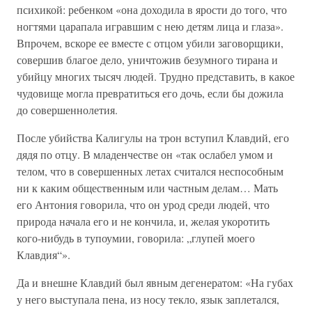
психикой: ребенком «она доходила в ярости до того, что
ногтями царапала игравшим с нею детям лица и глаза».
Впрочем, вскоре ее вместе с отцом убили заговорщики,
совершив благое дело, уничтожив безумного тирана и
убийцу многих тысяч людей. Трудно представить, в какое
чудовище могла превратиться его дочь, если бы дожила
до совершеннолетия.
После убийства Калигулы на трон вступил Клавдий, его
дядя по отцу. В младенчестве он «так ослабел умом и
телом, что в совершенных летах считался неспособным
ни к каким общественным или частным делам… Мать
его Антония говорила, что он урод среди людей, что
природа начала его и не кончила, и, желая укоротить
кого-нибудь в тупоумии, говорила: „глупей моего
Клавдия“».
Да и внешне Клавдий был явным дегенератом: «На губах
у него выступала пена, из носу текло, язык заплетался,