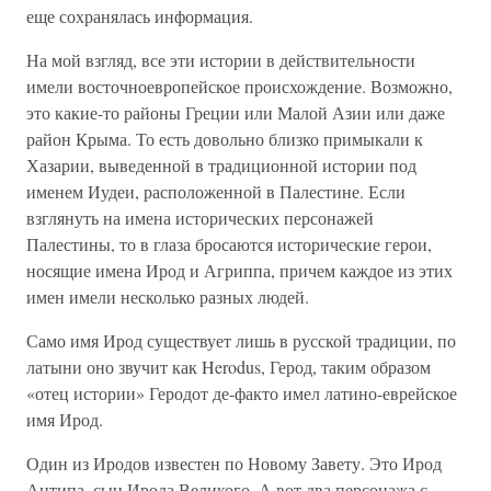
еще сохранялась информация.
На мой взгляд, все эти истории в действительности
имели восточноевропейское происхождение. Возможно,
это какие-то районы Греции или Малой Азии или даже
район Крыма. То есть довольно близко примыкали к
Хазарии, выведенной в традиционной истории под
именем Иудеи, расположенной в Палестине. Если
взглянуть на имена исторических персонажей
Палестины, то в глаза бросаются исторические герои,
носящие имена Ирод и Агриппа, причем каждое из этих
имен имели несколько разных людей.
Само имя Ирод существует лишь в русской традиции, по
латыни оно звучит как Herodus, Герод, таким образом
«отец истории» Геродот де-факто имел латино-еврейское
имя Ирод.
Один из Иродов известен по Новому Завету. Это Ирод
Антипа, сын Ирода Великого. А вот два персонажа с