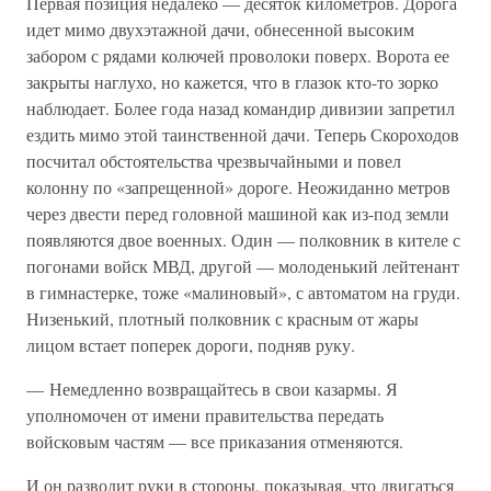
Первая позиция недалеко — десяток километров. Дорога
идет мимо двухэтажной дачи, обнесенной высоким
забором с рядами колючей проволоки поверх. Ворота ее
закрыты наглухо, но кажется, что в глазок кто-то зорко
наблюдает. Более года назад командир дивизии запретил
ездить мимо этой таинственной дачи. Теперь Скороходов
посчитал обстоятельства чрезвычайными и повел
колонну по «запрещенной» дороге. Неожиданно метров
через двести перед головной машиной как из-под земли
появляются двое военных. Один — полковник в кителе с
погонами войск МВД, другой — молоденький лейтенант
в гимнастерке, тоже «малиновый», с автоматом на груди.
Низенький, плотный полковник с красным от жары
лицом встает поперек дороги, подняв руку.
— Немедленно возвращайтесь в свои казармы. Я
уполномочен от имени правительства передать
войсковым частям — все приказания отменяются.
И он разводит руки в стороны, показывая, что двигаться