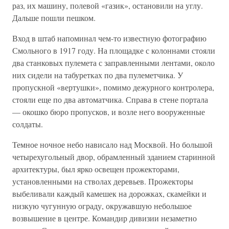
раз, их машину, полевой «газик», остановили на углу.
Дальше пошли пешком.
Вход в штаб напоминал чем-то известную фотографию
Смольного в 1917 году. На площадке с колоннами стояли
два станковых пулемета с заправленными лентами, около
них сидели на табуретках по два пулеметчика. У
пропускной «вертушки», помимо дежурного контролера,
стояли еще по два автоматчика. Справа в стене портала
— окошко бюро пропусков, и возле него вооруженные
солдаты.
Темное ночное небо нависало над Москвой. Но большой
четырехугольный двор, обрамленный зданием старинной
архитектуры, был ярко освещен прожекторами,
установленными на стволах деревьев. Прожекторы
выбеливали каждый камешек на дорожках, скамейки и
низкую чугунную ограду, окружавшую небольшое
возвышение в центре. Командир дивизии незаметно