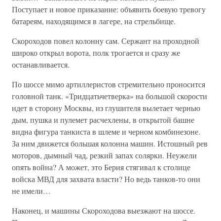
Поступает и новое приказание: объявить боевую тревогу
батареям, находящимся в лагере, на стрельбище.
Скороходов повел колонну сам. Сержант на проходной
широко открыл ворота, полк трогается и сразу же
останавливается.
По шоссе мимо артиллеристов стремительно проносится
головной танк. «Тридцатьчетверка» на большой скорости
идет в сторону Москвы, из глушителя вылетает чернью
дым, пушка и пулемет расчехлены, в открытой башне
видна фигура танкиста в шлеме и черном комбинезоне.
За ним движется большая колонна машин. Истошный рев
моторов, дымный чад, резкий запах солярки. Неужели
опять война? А может, это Берия стягивал к столице
войска МВД для захвата власти? Но ведь танков-то они
не имели…
Наконец, и машины Скороходова выезжают на шоссе.