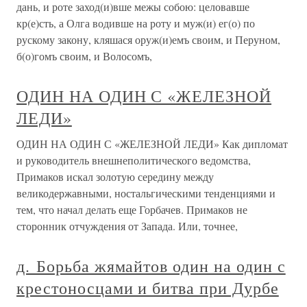
дань, и роте заход(и)вше межы собою: целовавше
кр(е)сть, а Олга водивше на роту и муж(и) ег(о) по
рускому закону, кляшася оруж(и)емъ своим, и Перуном,
б(о)гомъ своим, и Волосомъ,
ОДИН НА ОДИН С «ЖЕЛЕЗНОЙ
ЛЕДИ»
ОДИН НА ОДИН С «ЖЕЛЕЗНОЙ ЛЕДИ» Как дипломат
и руководитель внешнеполитического ведомства,
Примаков искал золотую середину между
великодержавными, ностальгическими тенденциями и
тем, что начал делать еще Горбачев. Примаков не
сторонник отчуждения от Запада. Или, точнее,
д. Борьба жямайтов один на один с
крестоносцами и битва при Дурбе