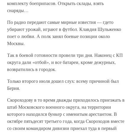
комплекту боеприпасов. Открыть склады, взять
снаряды…
По радио передают самые мирные известия — гдето
убирают урожай, играют в футбол. Клавдия Шульженко
поет о любви. А полк занял боевые позиции около
Москвы.
Так в боевой готовности провели три дня. Наконец с КП
округа дали «отбой», и все батареи, кроме дежурных,
возвратились в городок.
Только второго июля дошел слух: всему причиной был
Берия.
Скороходову в то время дважды приходилось приезжать в
штаб Московского военного округа, на территории
которого находился бункер с именитым арестантом. В
октябре пятьдесят третьего года, когда Скороходов вместе
со своим командиром дивизии приехал туда в первый