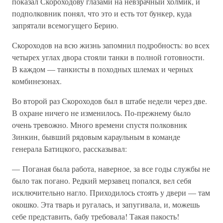
показал Скороходову глазами на невзрачный холмик, и
подполковник понял, что это и есть тот бункер, куда
запрятали всемогущего Берию.
Скороходов на всю жизнь запомнил подробность: во всех
четырех углах двора стояли танки в полной готовности.
В каждом — танкисты в походных шлемах и черных
комбинезонах.
Во второй раз Скороходов был в штабе недели через две.
В охране ничего не изменилось. По-прежнему было
очень тревожно. Много времени спустя полковник
Зинкин, бывший рядовым караульным в команде
генерала Батицкого, рассказывал:
— Поганая была работа, наверное, за все годы службы не
было так погано. Редкий мерзавец попался, вел себя
исключительно нагло. Приходилось стоять у двери — там
окошко. Эта тварь и ругалась, и запугивала, и, можешь
себе представить, бабу требовала! Такая пакость!