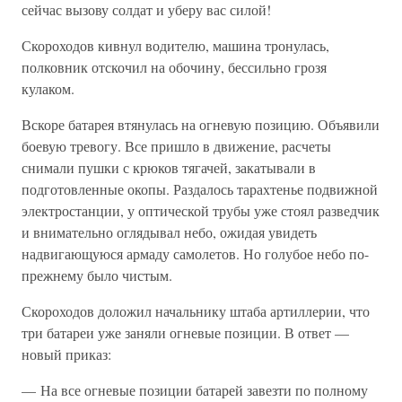
сейчас вызову солдат и уберу вас силой!
Скороходов кивнул водителю, машина тронулась,
полковник отскочил на обочину, бессильно грозя
кулаком.
Вскоре батарея втянулась на огневую позицию. Объявили
боевую тревогу. Все пришло в движение, расчеты
снимали пушки с крюков тягачей, закатывали в
подготовленные окопы. Раздалось тарахтенье подвижной
электростанции, у оптической трубы уже стоял разведчик
и внимательно оглядывал небо, ожидая увидеть
надвигающуюся армаду самолетов. Но голубое небо по-
прежнему было чистым.
Скороходов доложил начальнику штаба артиллерии, что
три батареи уже заняли огневые позиции. В ответ —
новый приказ:
— На все огневые позиции батарей завезти по полному