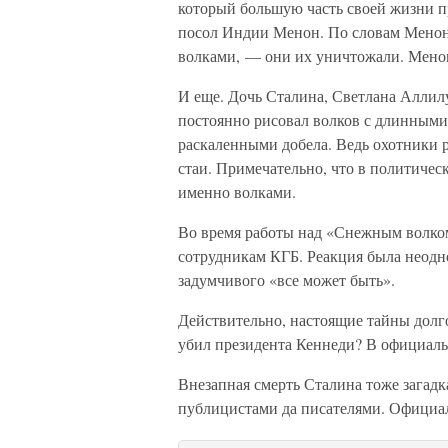
который большую часть своей жизни пр
посол Индии Менон. По словам Менона,
волками, — они их уничтожали. Менон
И еще. Дочь Сталина, Светлана Аллил
постоянно рисовал волков с длинными
раскаленными добела. Ведь охотники 
стаи. Примечательно, что в политичес
именно волками.
Во время работы над «Снежным волко
сотрудникам КГБ. Реакция была неодн
задумчивого «все может быть».
Действительно, настоящие тайны долго
убил президента Кеннеди? В официаль
Внезапная смерть Сталина тоже загад
публицистами да писателями. Официал