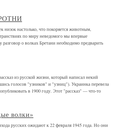
ОРОТНИ
изок настолько, что покоряется животным,
странствиях по миру неведомого мы впервые
у разговор о волках Бретани необходимо предварить
 рассказ из русской жизни, который написал некий
ись голосов "узников" и "узниц"). Украинка перевела
 опубликовать в 1900 году. Этот "рассказ" — что-то
дые волки»
ода русских ожидают к 22 февраля 1945 года. Но они