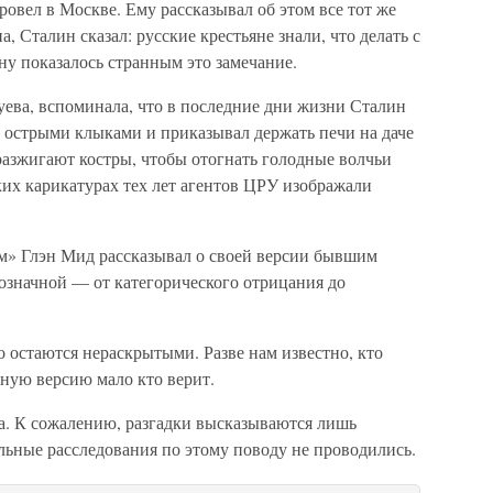
овел в Москве. Ему рассказывал об этом все тот же
 Сталин сказал: русские крестьяне знали, что делать с
у показалось странным это замечание.
уева, вспоминала, что в последние дни жизни Сталин
 острыми клыками и приказывал держать печи на даче
разжигают костры, чтобы отогнать голодные волчьи
ких карикатурах тех лет агентов ЦРУ изображали
м» Глэн Мид рассказывал о своей версии бывшим
означной — от категорического отрицания до
 остаются нераскрытыми. Разве нам известно, кто
ную версию мало кто верит.
ка. К сожалению, разгадки высказываются лишь
ьные расследования по этому поводу не проводились.