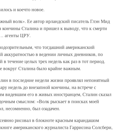
илось и коечто новое.
жный волк». Ее автор ирландский писатель Глэн Мид
в кончины Сталина и пришел к выводу, что к смерти
у… агенты ЦРУ.
подозрительным, что тогдашний американский
ый аккуратностью в ведении личных дневников, по
в течение целых трех недель как раз в тот период.
ее вокруг Сталина было крайне важным.
талин в последние недели жизни проявлял непонятный
ару недель до внезапной кончины, на встрече с
м видевшим его в живых иностранцем, Сталин сказал
адочным смыслом: «Волк рыскает в поисках моей
л, несомненно, был озадачен.
ссеянно рисовал в блокноте красным карандашом
в книге американского журналиста Гаррисона Солсбери,