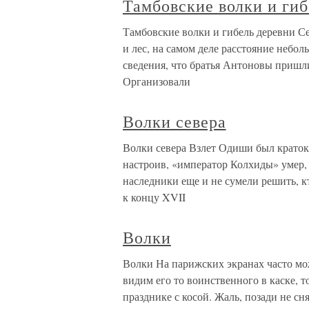
Тамбовские волки и гиб
Тамбовские волки и гибель деревни С
и лес, на самом деле расстояние неб
сведения, что братья Антоновы пришли 
Организовали
Волки севера
Волки севера Взлет Одиши был краток.
настроив, «император Колхиды» умер,
наследники еще и не сумели решить, кт
к концу XVII
Волки
Волки На парижских экранах часто мо
видим его то воинственного в каске, т
празднике с косой. Жаль, позади не с