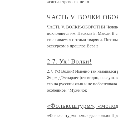
«сигнал тревоги» не то
ЧАСТЬ V. ВОЛКИ-ОБ
ЧАСТЬ V. ВОЛКИ-ОБОРОТНИ Человек н
поклоняется им. Паскаль Б. Мысли В 
сталкиваемся с этими тварями. Поэтом
экскурсом в прошлое.Вера в
2.7. Ух! Волки!
2.7. Ух! Волки! Именно так назывался
Жорж д’Эспардес (очевидно, наслушавш
его на русский язык и не побрезговала
особенное: "Мужичок
«Фольксштурм», «моло
«Фольксштурм», «молодые волки» Прих