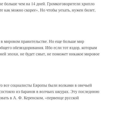
 не больше чем на 14 дней. Громкоговорители хрипло
те как можно скорее». Но чтобы уехать, нужен билет,
в мировом правительстве. Но еще больше мир
бщего обезвздоривания. Ибо если тот вздор, которым
ней эпохи, не будет смыт, не поможет никакое мировое
то все социалисты Европы были волками в овечьей
остояло из баранов в волчьих шкурах. Эту последнюю
вать в А. Ф. Керенском, «первенце русской