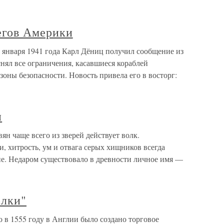
егов Америки
 января 1941 года Карл Дёниц получил сообщение из
снял все ограничения, касавшиеся кораблей
оны безопасности. Новость привела его в восторг:
и
ян чаще всего из зверей действует волк.
, хитрость, ум и отвага серых хищников всегда
ие. Недаром существовало в древности личное имя —
олки"
 в 1555 году в Англии было создано торговое