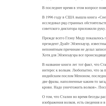
В последнее время в этом вопросе появ
В 1996 году в США вышла книга «Сне
исследовал ряд странных обстоятельст
советского диктатора приложили рук
Прежде всего Глэну Миду показалось 
президент Дуайт Эйзенхауэр, известн
непонятным причинам не делал записей 
Хотя для Эйзенхауэра все происходящ
В название книги лег тот факт, что С
интерес к волкам. Любопытно, что за п
индийским послом Меноном, последни
две фразы, наполненные каким-то заг
крови. Надо уничтожить волков». Посо
О том, что Сталин во время беседы ра
изображения волков, есть сведения и 