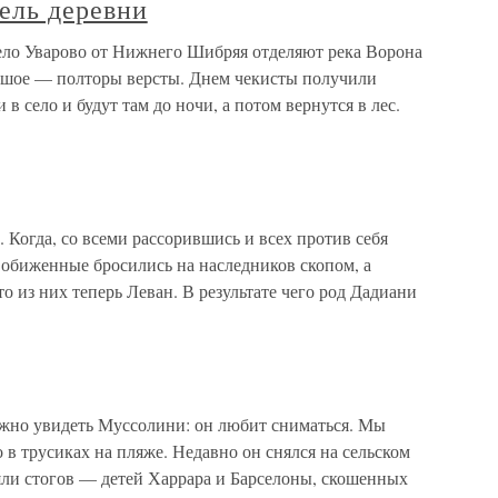
ель деревни
ело Уварово от Нижнего Шибряя отделяют река Ворона
ольшое — полторы версты. Днем чекисты получили
в село и будут там до ночи, а потом вернутся в лес.
 Когда, со всеми рассорившись и всех против себя
 обиженные бросились на наследников скопом, а
о из них теперь Леван. В результате чего род Дадиани
жно увидеть Муссолини: он любит сниматься. Мы
о в трусиках на пляже. Недавно он снялся на сельском
няли стогов — детей Харрара и Барселоны, скошенных