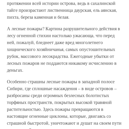
протяжении всей истории острова, ведь в сахалинской
тайге произрастают лиственница даурская, ель аянская,
пихта, береза каменная и белая.
А лесные пожары? Картина разрушительного действия в
лесу огненной стихии настолько ужасающа, что перед
ней, пожалуй, бледнеет даже вред многолетнего
хищнического хозяйничанья, самых опустошительных
рубок, массового лесокрадства. Ежегодные убытки от
лесных пожаров не поддаются никакому исчислению в
деньгах.
Особенно страшны лесные пожары в западной полосе
Сибири, где сплошные насаждения – в виде островов –
разбросаны среди огромных безлесных болотистых
торфяных пространств, покрытых высокой травяной
растительностью. Здесь пожары превращаются в
настоящие огненные циклоны, которые, двигаясь со
страшной быстротой, уничтожают и душат на своем пути