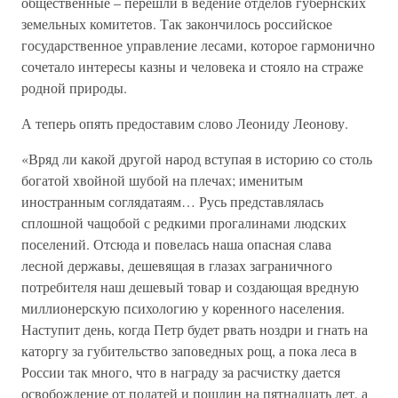
общественные – перешли в ведение отделов губернских
земельных комитетов. Так закончилось российское
государственное управление лесами, которое гармонично
сочетало интересы казны и человека и стояло на страже
родной природы.
А теперь опять предоставим слово Леониду Леонову.
«Вряд ли какой другой народ вступая в историю со столь
богатой хвойной шубой на плечах; именитым
иностранным соглядатаям… Русь представлялась
сплошной чащобой с редкими прогалинами людских
поселений. Отсюда и повелась наша опасная слава
лесной державы, дешевящая в глазах заграничного
потребителя наш дешевый товар и создающая вредную
миллионерскую психологию у коренного населения.
Наступит день, когда Петр будет рвать ноздри и гнать на
каторгу за губительство заповедных рощ, а пока леса в
России так много, что в награду за расчистку дается
освобождение от податей и пошлин на пятнадцать лет, а