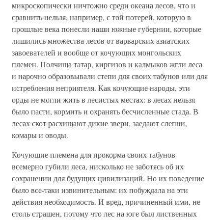
микроскопически ничтожно среди океана лесов, что и
сравнить нельзя, например, с той потерей, которую в
прошлые века понесли наши южные губернии, которые
лишились множества лесов от варварских азиатских
завоевателей и вообще от кочующих монгольских
племен. Полчища татар, киргизов и калмыков жгли леса
и нарочно образовывали степи для своих табунов или для
истребления неприятеля. Как кочующие народы, эти
орды не могли жить в лесистых местах: в лесах нельзя
было пасти, кормить и охранять бесчисленные стада. В
лесах скот расхищают дикие звери, заедают слепни,
комары и оводы.
Кочующие племена для прокорма своих табунов
всемерно губили леса, нисколько не заботясь об их
сохранении для будущих цивилизаций. Но их поведение
было все-таки извинительным: их побуждала на эти
действия необходимость. И вред, причиненный ими, не
столь страшен, потому что лес на юге был лиственных