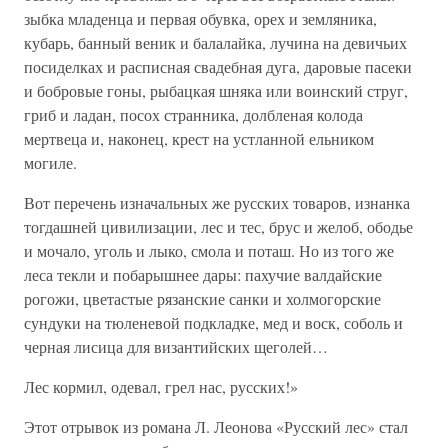
зыбка младенца и первая обувка, орех и земляника,
кубарь, банный веник и балалайка, лучина на девичьих
посиделках и расписная свадебная дуга, даровые пасеки
и бобровые гоны, рыбацкая шняка или воинский струг,
гриб и ладан, посох странника, долбленая колода
мертвеца и, наконец, крест на устланной ельником
могиле.
Вот перечень изначальных же русских товаров, изнанка
тогдашней цивилизации, лес и тес, брус и желоб, ободье
и мочало, уголь и лыко, смола и поташ. Но из того же
леса текли и побарышнее дары: пахучие валдайские
рогожи, цветастые рязанские санки и холмогорские
сундуки на тюленевой подкладке, мед и воск, соболь и
черная лисица для византийских щеголей…
Лес кормил, одевал, грел нас, русских!»
Этот отрывок из романа Л. Леонова «Русский лес» стал