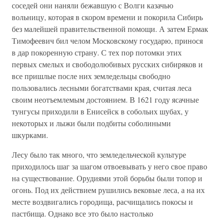
соседей они наняли бежавшую с Волги казачью
вольницу, которая в скором времени и покорила Сибирь
без малейшей правительственной помощи. А затем Ермак
Тимофеевич бил челом Московскому государю, принося
в дар покоренную страну. С тех пор потомки этих
первых смелых и свободолюбивых русских сибиряков и
все пришлые после них земледельцы свободно
пользовались лесными богатствами края, считая леса
своим неотъемлемым достоянием. В 1621 году ясачные
тунгусы приходили в Енисейск в собольих шубах, у
некоторых и лыжи были подбиты соболиными
шкурками.
Лесу было так много, что земледельческой культуре
приходилось шаг за шагом отвоевывать у него свое право
на существование. Орудиями этой борьбы были топор и
огонь. Под их действием рушились вековые леса, а на их
месте воздвигались городища, расчищались покосы и
пастбища. Однако все это было настолько