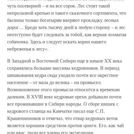
чуть посеверней – и на все сорок. Лес стоит такой
непролазной крепью и такого сказочного сортимента, что
былины только богатырям вверяют прокладку лесных
дорог… Бреди хоть тысячу дней в любую сторону – и лес
неотступно будет следовать за тобой, как верная лохматая
собачонка. Здесь и следует искать корни нашего
небреженья к лесу».
В Западной и Восточной Сибири еще в начале XX века
сохранялись большие массивы кедровников. В период
шишкования кедра сюда уходило почти все окрестное
население – от мала до велика – на промысел.
Возникновение этого промысла относится к временам
далеким. В XVIII веке кедровые орехи добывали почти
все проживавшие в Сибири народы. О сборе шишек с
кедрового стланца на Камчатке писал еще С.П.
Крашенинников и отмечал, что отвар кедровых веток
является хорошим средством против цинги. Его, как чай
или квас, пили все члены его экспедиции.