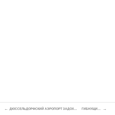
←
→
ДЮССЕЛЬДОРФСКИЙ АЭРОПОРТ ЗАДОХНУЛСЯ В ДЫМУ
ГИБНУЩИЙ ЛЕС