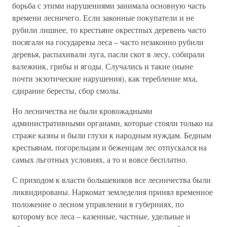
борьба с этими нарушениями занимала основную часть
времени лесничего. Если законные покупатели и не
рубили лишнее, то крестьяне окрестных деревень часто
посягали на государевы леса – часто незаконно рубили
деревья, распахивали луга, пасли скот в лесу, собирали
валежник, грибы и ягоды. Случались и такие (ныне
почти экзотические нарушения), как теребление мха,
сдирание бересты, сбор смолы.
Но лесничества не были кровожадными
административными органами, которые стояли только на
страже казны и были глухи к народным нуждам. Бедным
крестьянам, погорельцам и беженцам лес отпускался на
самых льготных условиях, а то и вовсе бесплатно.
С приходом к власти большевиков все лесничества были
ликвидированы. Наркомат земледелия принял временное
положение о лесном управлении в губерниях, по
которому все леса – казенные, частные, удельные и