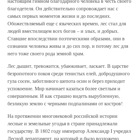
настоящим гимном благодарного человека в честь своего
благодетеля. Он действительно сопровождает нас с
самых первых моментов жизни и до последних.
Обожествляемый еще с языческих времен, лес стал для
людей вместилищем всех богов – и злых, и добрых.
Ставшие впоследствии поэтическими образами, они в
сознании человека живы и до сих пор, и потому лес для
него тоже своего рода земной храм.
Лес дышит, тревожится, убаюкивает, ласкает. В царстве
безропотного покоя среди тенистых елей, добродушного
гула сосен, заботливого шепота осин и берез приходит
успокоение. Мир начинает казаться более светлым и
совершенным. И как страшно видеть вырубленную,
безликую землю с черными подпалинами от костров!
На протяжении многовековой российской истории
лесные и земельные угодья в стране принадлежали
государству. В 1802 году император Александр I учредил
Лесной департамент, на который и было возложено