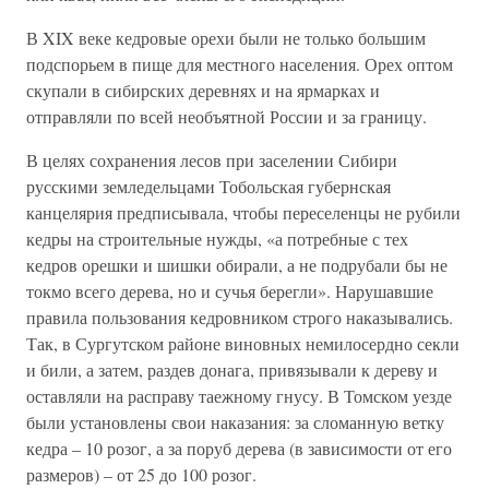
В XIX веке кедровые орехи были не только большим
подспорьем в пище для местного населения. Орех оптом
скупали в сибирских деревнях и на ярмарках и
отправляли по всей необъятной России и за границу.
В целях сохранения лесов при заселении Сибири
русскими земледельцами Тобольская губернская
канцелярия предписывала, чтобы переселенцы не рубили
кедры на строительные нужды, «а потребные с тех
кедров орешки и шишки обирали, а не подрубали бы не
токмо всего дерева, но и сучья берегли». Нарушавшие
правила пользования кедровником строго наказывались.
Так, в Сургутском районе виновных немилосердно секли
и били, а затем, раздев донага, привязывали к дереву и
оставляли на расправу таежному гнусу. В Томском уезде
были установлены свои наказания: за сломанную ветку
кедра – 10 розог, а за поруб дерева (в зависимости от его
размеров) – от 25 до 100 розог.