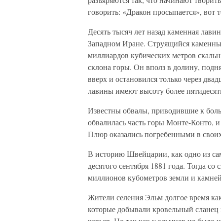
говорить: «Дракон просыпается», вот 
Десять тысяч лет назад каменная лави
Западном Иране. Струящийся каменный
миллиардов кубических метров скальн
склона горы. Он вполз в долину, подн
вверх и остановился только через два
лавины имеют высоту более пятидесят
Известны обвалы, приводившие к боль
обвалилась часть горы Монте-Конто, и
Плюр оказались погребенными в своих
В историю Швейцарии, как одно из са
десятого сентября 1881 года. Тогда со
миллионов кубометров земли и камней
Жители селения Эльм долгое время как
которые добывали кровельный сланец 
карьер. Но так как у эльмцев не было 