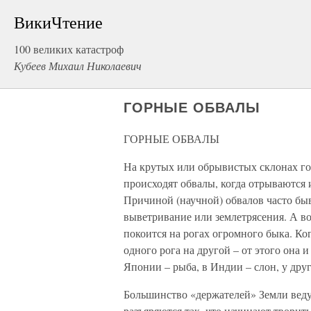
ВикиЧтение
100 великих катастроф
Кубеев Михаил Николаевич
ГОРНЫЕ ОБВАЛЫ
ГОРНЫЕ ОБВАЛЫ
На крутых или обрывистых склонах го
происходят обвалы, когда отрываются
Причиной (научной) обвалов часто бы
выветривание или землетрясения. А во
покоится на рогах огромного быка. Ког
одного рога на другой – от этого она и
Японии – рыба, в Индии – слон, у друг
Большинство «держателей» Земли веду
разъяряются так, что начинают творит