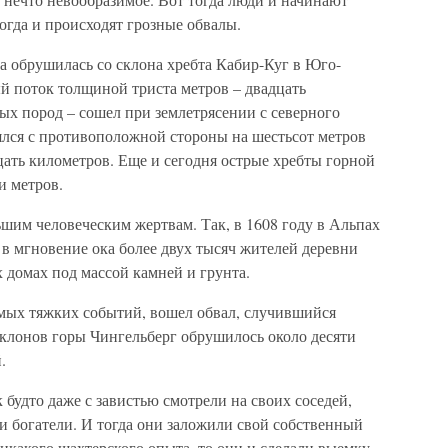
тогда и происходят грозные обвалы.
на обрушилась со склона хребта Кабир-Куг в Юго-
 поток толщиной триста метров – двадцать
ых пород – сошел при землетрясении с северного
ялся с противоположной стороны на шестьсот метров
дцать километров. Еще и сегодня острые хребты горной
и метров.
шим человеческим жертвам. Так, в 1608 году в Альпах
 в мгновение ока более двух тысяч жителей деревни
 домах под массой камней и грунта.
мых тяжких событий, вошел обвал, случившийся
 склонов горы Чингельберг обрушилось около десяти
.
 будто даже с завистью смотрели на своих соседей,
и богатели. И тогда они заложили свой собственный
никакого шахтерского опыта, то они и сделали выемку