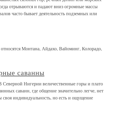
когда отрываются и падают вниз огромные массы
валов часто бывает деятельность подземных или
тносятся Монтана, Айдахо, Вайоминг, Колорадо,
рные саванны
В Северной Нигерии величественные горы и плато
инных саванн, где общение значительно легче, нет
ы своя индивидуальность, но есть и ощущение