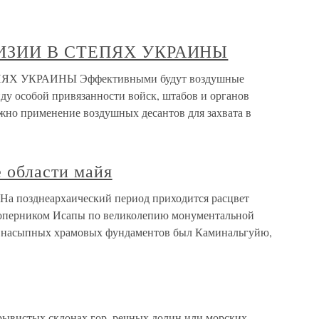
ВИЗИИ В СТЕПЯХ УКРАИНЫ
ЯХ УКРАИНЫ Эффективными будут воздушные
ду особой привязанности войск, штабов и органов
ожно применение воздушных десантов для захвата в
 области майя
На позднеархаический период приходится расцвет
 соперником Исапы по великолепию монументальной
ву насыпных храмовых фундаментов был Каминальгуйю,
истых склонах гор, речных долин или морских