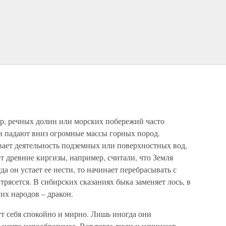
р, речных долин или морских побережий часто
 и падают вниз огромные массы горных пород.
вает деятельность подземных или поверхностных вод,
т древние киргизы, например, считали, что Земля
да он устает ее нести, то начинает перебрасывать с
 трясется. В сибирских сказаниях быка заменяет лось, в
их народов – дракон.
т себя спокойно и мирно. Лишь иногда они
ь нечто невообразимое. Вот тогда люди и начинают