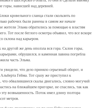
е горы, нависшей над деревней.
Блоки кровельного сланца стали скользить по
лько рабочих были ранены в самом же начале
ые жители Эльма обратились за помощью к властям
его. Тот после беглого осмотра объявил, что все вскоре
со склона над карьером.
к на другой же день оползла вся гора. Склон горы,
рьерами, обрушился, и каменная лавина погребла
ожила часть Эльма.
ти увидели, что дело приняло серьезный оборот, и
 Альберта Гейма. Тот сразу же приступил к
, что обвалившиеся скалы двигались, словно могучий
стись на ближайшем пригорке, не спаслись, так как
з эту возвышенность. Поток имел длину полтора
сот метров.
ев были драматичны, но по ним Гейм определил