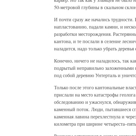
50-метровой глубины в скальном склон
И почти сразу же начались трудности. 
напластованию, падали камни, и неско
разработки месторождения. Растерянн
кантона, и те послали в селение леснич
наладится, надо только убрать деревья 
Конечно, ничего не наладилось, так ка
подрытый неправильно заложенными ка
под собой деревню Унтерталь и уничт
Только после этого кантональные влас
прислали на место катастрофы геолога
обследованию и ужаснулся, обнаружив
каменный поток. Люди, пытавшиеся спа
каменная лавина перехлестнула и чере
километра при ширине четыреста–пять
Рассказы оставшихся в живых очевидц