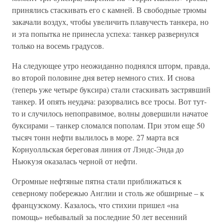
принялись стаскивать его с камней. В свободные трюмы
закачали воздух, чтобы увеличить плавучесть танкера, но
и эта попытка не принесла успеха: танкер развернулся
только на восемь градусов.
На следующее утро неожиданно поднялся шторм, правда,
во второй половине дня ветер немного стих. И снова
(теперь уже четыре буксира) стали стаскивать застрявший
танкер. И опять неудача: разорвались все тросы. Вот тут-
то и случилось непоправимое, волны довершили начатое
буксирами – танкер сломался пополам. При этом еще 50
тысяч тонн нефти вылилось в море. 27 марта вся
Корнуолльская береговая линия от Лэндс-Энда до
Ньюкуэя оказалась черной от нефти.
Огромные нефтяные пятна стали приближаться к
северному побережью Англии и столь же обширные – к
французскому. Казалось, что стихии пришел «на
помощь» небывалый за последние 50 лет весенний