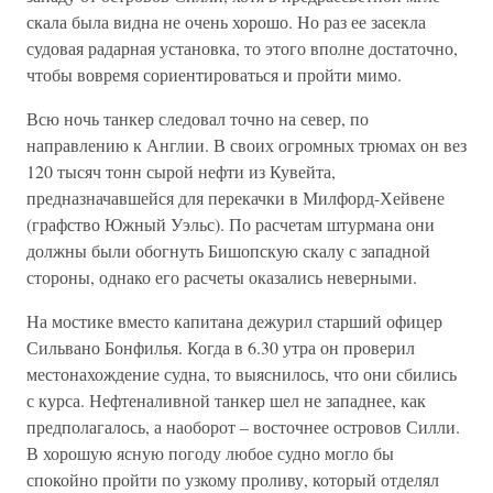
скала была видна не очень хорошо. Но раз ее засекла
судовая радарная установка, то этого вполне достаточно,
чтобы вовремя сориентироваться и пройти мимо.
Всю ночь танкер следовал точно на север, по
направлению к Англии. В своих огромных трюмах он вез
120 тысяч тонн сырой нефти из Кувейта,
предназначавшейся для перекачки в Милфорд-Хейвене
(графство Южный Уэльс). По расчетам штурмана они
должны были обогнуть Бишопскую скалу с западной
стороны, однако его расчеты оказались неверными.
На мостике вместо капитана дежурил старший офицер
Сильвано Бонфилья. Когда в 6.30 утра он проверил
местонахождение судна, то выяснилось, что они сбились
с курса. Нефтеналивной танкер шел не западнее, как
предполагалось, а наоборот – восточнее островов Силли.
В хорошую ясную погоду любое судно могло бы
спокойно пройти по узкому проливу, который отделял