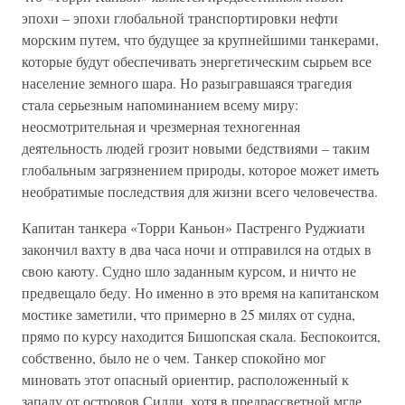
эпохи – эпохи глобальной транспортировки нефти
морским путем, что будущее за крупнейшими танкерами,
которые будут обеспечивать энергетическим сырьем все
население земного шара. Но разыгравшаяся трагедия
стала серьезным напоминанием всему миру:
неосмотрительная и чрезмерная техногенная
деятельность людей грозит новыми бедствиями – таким
глобальным загрязнением природы, которое может иметь
необратимые последствия для жизни всего человечества.
Капитан танкера «Торри Каньон» Пастренго Руджиати
закончил вахту в два часа ночи и отправился на отдых в
свою каюту. Судно шло заданным курсом, и ничто не
предвещало беду. Но именно в это время на капитанском
мостике заметили, что примерно в 25 милях от судна,
прямо по курсу находится Бишопская скала. Беспокоится,
собственно, было не о чем. Танкер спокойно мог
миновать этот опасный ориентир, расположенный к
западу от островов Силли, хотя в предрассветной мгле