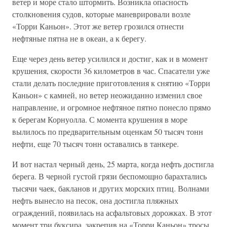
ветер и море стало штормить. Возникла опасность
столкновения судов, которые маневрировали возле
«Торри Каньон». Этот же ветер грозился отнести
нефтяные пятна не в океан, а к берегу.
Еще через день ветер усилился и достиг, как и в момент
крушения, скорости 36 километров в час. Спасатели уже
стали делать последние приготовления к снятию «Торри
Каньон» с камней, но ветер неожиданно изменил свое
направление, и огромное нефтяное пятно понесло прямо
к берегам Корнуолла. С момента крушения в море
вылилось по предварительным оценкам 50 тысяч тонн
нефти, еще 70 тысяч тонн оставались в танкере.
И вот настал черный день, 25 марта, когда нефть достигла
берега. В черной густой грязи беспомощно барахтались
тысячи чаек, бакланов и других морских птиц. Волнами
нефть вынесло на песок, она достигла пляжных
ограждений, появилась на асфальтовых дорожках. В этот
момент три буксира, закрепив на «Торри Каньон» тросы,