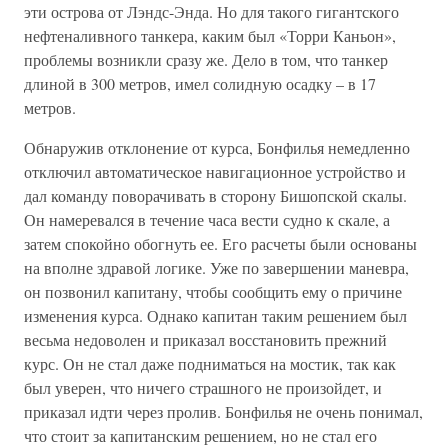
эти острова от Лэндс-Энда. Но для такого гигантского
нефтеналивного танкера, каким был «Торри Каньон»,
проблемы возникли сразу же. Дело в том, что танкер
длиной в 300 метров, имел солидную осадку – в 17
метров.
Обнаружив отклонение от курса, Бонфилья немедленно
отключил автоматическое навигационное устройство и
дал команду поворачивать в сторону Бишопской скалы.
Он намеревался в течение часа вести судно к скале, а
затем спокойно обогнуть ее. Его расчеты были основаны
на вполне здравой логике. Уже по завершении маневра,
он позвонил капитану, чтобы сообщить ему о причине
изменения курса. Однако капитан таким решением был
весьма недоволен и приказал восстановить прежний
курс. Он не стал даже подниматься на мостик, так как
был уверен, что ничего страшного не произойдет, и
приказал идти через пролив. Бонфилья не очень понимал,
что стоит за капитанским решением, но не стал его