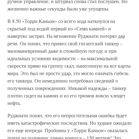
ручное управление, и штурвал снова стал послушен. Но
жизненно важные секунды были уже упущены.
В 8.50 «Торри Каньон» со всего хода наткнулся на
скрытый под водой первый из «Семи камней» и
намертво застрял. На мгновение Руджиати потерял дар
речи. Он понял, что привел свой гигантский танкер –
маломаневренный даже в спокойную погоду и при
идеальных условиях видимости – на максимальной
скорости прямо на группу скал, нанесенную на все карты
мира. Это был не просто удар, это могло означать гибель
его танкера. Он немедленно потребовал сведений о
полученных повреждениях. Никакой надежды – танкер
плотно сидел на камнях и из его трюмов вовсю хлещет
нефть.
Руджиати понял, что его непростительная ошибка будет
иметь катастрофические последствия. Но худшее ожидало
его еще впереди. Пробоина у «Торри Каньон» оказалась
почти на половину длины корпуса – 150 метров! Это