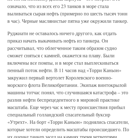
означало, что из всех его 23 танков в море стала
выливаться сырая нефть (примерно по шесть тысяч тонн
в час). Черные маслянистые пятна уже окружили танкер.
Руджиати не оставалось ничего другого, как отдать
приказ начать выкачивать нефть из танкера. Он
рассчитывал, что облегченное таким образом судно
сможет сняться с камней, окажется на плаву. Были
включены все помпы, и в море стал выплескиваться
пенный поток нефти. В 11 часов над «Торри Каньон»
закружил первый вертолет Королевского военно-
морского флота Великобритании. Экипаж винтокрылой
машины тотчас понял, что случившаяся катастрофа – это
разлив нефти беспрецедентного в мировой практике
масштаба. Еще через час к месту происшествия прибыл
специальный голландский спасательный буксир
«Утрехт». На борт «Торри Каньон» поднялись спасатели,
которые хотели определить масштабы происшедшего. По
их оценке танкер засел на камнях тремя четвертями