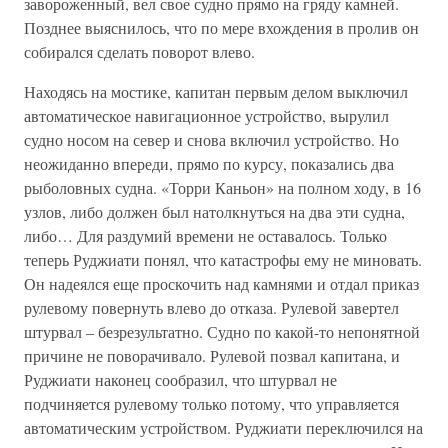
завороженный, вел свое судно прямо на гряду камней.
Позднее выяснилось, что по мере вхождения в пролив он
собирался сделать поворот влево.
Находясь на мостике, капитан первым делом выключил
автоматическое навигационное устройство, вырулил
судно носом на север и снова включил устройство. Но
неожиданно впереди, прямо по курсу, показались два
рыболовных судна. «Торри Каньон» на полном ходу, в 16
узлов, либо должен был натолкнуться на два эти судна,
либо… Для раздумий времени не оставалось. Только
теперь Руджиати понял, что катастрофы ему не миновать.
Он надеялся еще проскочить над камнями и отдал приказ
рулевому повернуть влево до отказа. Рулевой завертел
штурвал – безрезультатно. Судно по какой-то непонятной
причине не поворачивало. Рулевой позвал капитана, и
Руджиати наконец сообразил, что штурвал не
подчиняется рулевому только потому, что управляется
автоматическим устройством. Руджиати переключился на