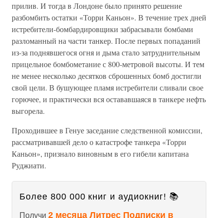
прилив. И тогда в Лондоне было принято решение
разбомбить остатки «Торри Каньон». В течение трех дней
истребители-бомбардировщики забрасывали бомбами
разломанный на части танкер. После первых попаданий
из-за поднявшегося огня и дыма стало затруднительным
прицельное бомбометание с 800-метровой высоты. И тем
не менее несколько десятков сброшенных бомб достигли
свой цели. В бушующее пламя истребители сливали свое
горючее, и практически вся остававшаяся в танкере нефть
выгорела.
Проходившее в Генуе заседание следственной комиссии,
рассматривавшей дело о катастрофе танкера «Торри
Каньон», признало виновным в его гибели капитана
Руджиати.
Более 800 000 книг и аудиокниг! 📚
2 месяца Литрес Подписки в
Получи