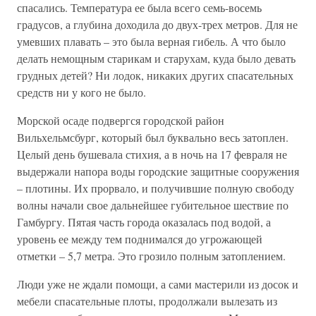
спасались. Температура ее была всего семь-восемь
градусов, а глубина доходила до двух-трех метров. Для не
умевших плавать – это была верная гибель. А что было
делать немощным старикам и старухам, куда было девать
грудных детей? Ни лодок, никаких других спасательных
средств ни у кого не было.
Морской осаде подвергся городской район
Вильхельмсбург, который был буквально весь затоплен.
Целый день бушевала стихия, а в ночь на 17 февраля не
выдержали напора воды городские защитные сооружения
– плотины. Их прорвало, и получившие полную свободу
волны начали свое дальнейшее губительное шествие по
Гамбургу. Пятая часть города оказалась под водой, а
уровень ее между тем поднимался до угрожающей
отметки – 5,7 метра. Это грозило полным затоплением.
Люди уже не ждали помощи, а сами мастерили из досок и
мебели спасательные плоты, продолжали вылезать из