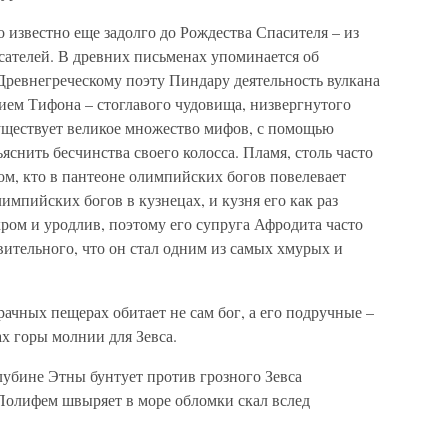
о известно еще задолго до Рождества Спасителя – из
сателей. В древних письменах упоминается об
 Древнегреческому поэту Пиндару деятельность вулкана
ем Тифона – стоглавого чудовища, низвергнутого
уществует великое множество мифов, с помощью
снить бесчинства своего колосса. Пламя, столь часто
ом, кто в пантеоне олимпийских богов повелевает
импийских богов в кузнецах, и кузня его как раз
хром и уродлив, поэтому его супруга Афродита часто
вительного, что он стал одним из самых хмурых и
рачных пещерах обитает не сам бог, а его подручные –
х горы молнии для Зевса.
глубине Этны бунтует против грозного Зевса
Полифем швыряет в море обломки скал вслед