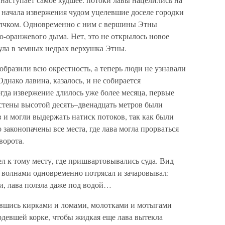
 начала извержения чудом уцелевшие доселе городки
лчком. Одновременно с ним с вершины Этны
-оранжевого дыма. Нет, это не открылось новое
нула в земных недрах верхушка Этны.
образили всю окрестность, а теперь люди не узнавали
нако лавина, казалось, и не собирается
огда извержение длилось уже более месяца, первые
 стены высотой десять–двенадцать метров были
 и могли выдержать натиск потоков, так как были
законопачены все места, где лава могла прорваться
ворота.
л к тому месту, где пришвартовывались суда. Вид
 волнами одновременно потрясал и зачаровывал:
, лава ползла даже под водой…
ившись кирками и ломами, молотками и мотыгами
рдевшей корке, чтобы жидкая еще лава вытекла