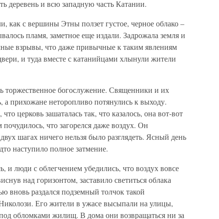
ать деревень и всю западную часть Катании.
и, как с вершины Этны ползет густое, черное облако –
валось пламя, заметное еще издали. Задрожала земля и
мные взрывы, что даже привычные к таким явлениям
вери, и туда вместе с катанийцами хлынули жители
ось торжественное богослужение. Священники и их
 а прихожане неторопливо потянулись к выходу.
что церковь зашаталась так, что казалось, она вот-вот
 почудилось, что загорелся даже воздух. Он
 двух шагах ничего нельзя было разглядеть. Ясный день
дто наступило полное затмение.
ь, и люди с облегчением убедились, что воздух вовсе
виснув над горизонтом, заставило светиться облака
ью вновь раздался подземный толчок такой
 Николози. Его жители в ужасе высыпали на улицы,
 под обломками жилищ. В дома они возвращаться ни за