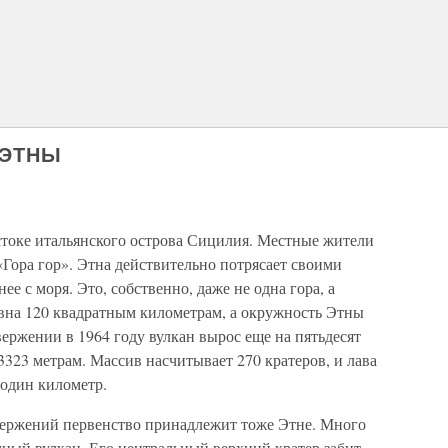
 ЭТНЫ
стоке итальянского острова Сицилия. Местные жители
«Гора гор». Этна действительно потрясает своими
ее с моря. Это, собственно, даже не одна гора, а
вна 120 квадратным километрам, а окружность Этны
вержении в 1964 году вулкан вырос еще на пятьдесят
 3323 метрам. Массив насчитывает 270 кратеров, и лава
 один километр.
вержений первенство принадлежит тоже Этне. Много
ный вулкан. Его центральный верхний кратер забит