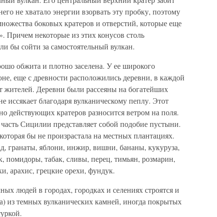
его не хватало энергии взорвать эту пробку, поэтому
ножества боковых кратеров и отверстий, которые еще
. Причем некоторые из этих конусов столь
гли бы сойти за самостоятельный вулкан.
ошо обжита и плотно заселена. У ее широкого
не, еще с древности расположились деревни, в каждой
от жителей. Деревни были рассеяны на богатейших
не иссякает благодаря вулканическому пеплу. Этот
но действующих кратеров разносится ветром на поля.
 часть Сицилии представляет собой подобие пустыни.
, которая бы не произрастала на местных плантациях.
, гранаты, яблони, инжир, вишни, бананы, кукуруза,
 помидоры, табак, сливы, перец, тимьян, розмарин,
, арахис, грецкие орехи, фундук.
ых людей в городах, городках и селениях строятся и
она) из темных вулканических камней, иногда покрытых
уркой.