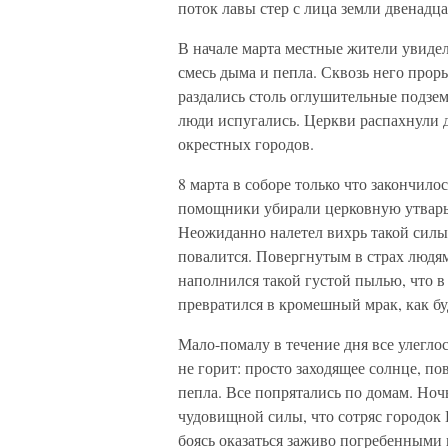
поток лавы стер с лица земли двенадц
В начале марта местные жители увидел
смесь дыма и пепла. Сквозь него проры
раздались столь оглушительные подзе
люди испугались. Церкви распахнули д
окрестных городов.
8 марта в соборе только что закончил
помощники убирали церковную утварь,
Неожиданно налетел вихрь такой силы, 
повалится. Повергнутым в страх людям
наполнился такой густой пылью, что в
превратился в кромешный мрак, как бу
Мало-помалу в течение дня все улеглос
не горит: просто заходящее солнце, по
пепла. Все попрятались по домам. Ноч
чудовищной силы, что сотряс городок
боясь оказаться заживо погребенными