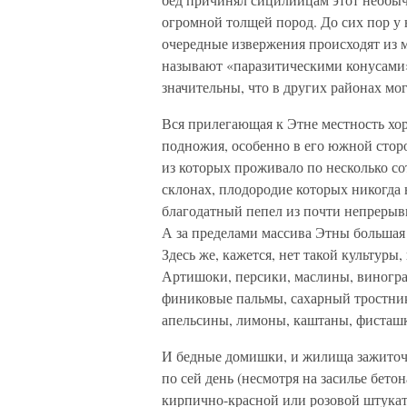
огромной толщей пород. До сих пор у н
очередные извержения происходят из м
называют «паразитическими конусами»
значительны, что в других районах мо
Вся прилегающая к Этне местность хор
подножия, особенно в его южной сторо
из которых проживало по несколько с
склонах, плодородие которых никогда 
благодатный пепел из почти непрерыв
А за пределами массива Этны большая
Здесь же, кажется, нет такой культуры
Артишоки, персики, маслины, виноград
финиковые пальмы, сахарный тростник,
апельсины, лимоны, каштаны, фисташки
И бедные домишки, и жилища зажиточн
по сей день (несмотря на засилье бет
кирпично-красной или розовой штукат