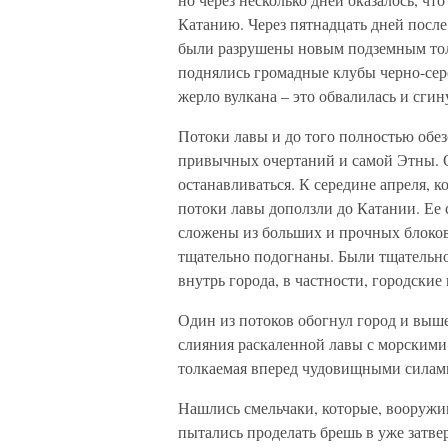
Катанию. Через пятнадцать дней после
были разрушены новым подземным то
поднялись громадные клубы черно-серо
жерло вулкана – это обвалилась и сги
Потоки лавы и до того полностью обез
привычных очертаний и самой Этны. Од
останавливаться. К середине апреля, к
потоки лавы доползли до Катании. Ее
сложены из больших и прочных блоков
тщательно подогнаны. Были тщательно 
внутрь города, в частности, городские 
Один из потоков обогнул город и выше
слияния раскаленной лавы с морскими
толкаемая вперед чудовищными силами
Нашлись смельчаки, которые, вооруж
пытались проделать брешь в уже затве