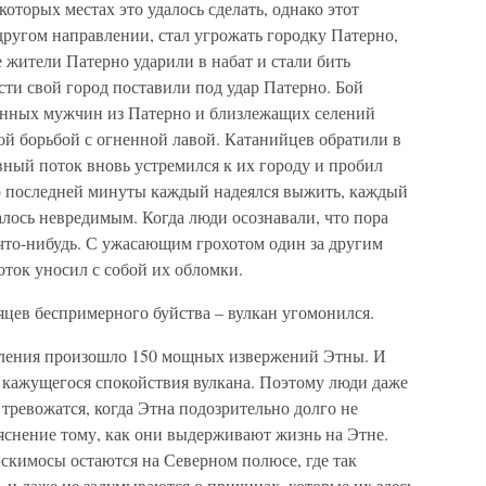
которых местах это удалось сделать, однако этот
ругом направлении, стал угрожать городку Патерно,
е жители Патерно ударили в набат и стали бить
сти свой город поставили под удар Патерно. Бой
енных мужчин из Патерно и близлежащих селений
ой борьбой с огненной лавой. Катанийцев обратили в
авный поток вновь устремился к их городу и пробил
о последней минуты каждый надеялся выжить, каждый
лось невредимым. Когда люди осознавали, что пора
 что-нибудь. С ужасающим грохотом один за другим
ток уносил с собой их обломки.
сяцев беспримерного буйства – вулкан угомонился.
ления произошло 150 мощных извержений Этны. И
я кажущегося спокойствия вулкана. Поэтому люди даже
 тревожатся, когда Этна подозрительно долго не
яснение тому, как они выдерживают жизнь на Этне.
эскимосы остаются на Северном полюсе, где так
 и даже не задумываются о причинах, которые их здесь