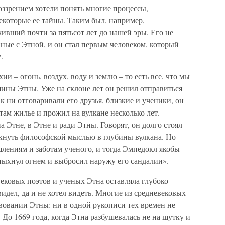
ззрением хотели понять многие процессы,
екоторые ее тайны. Таким был, например,
вший почти за пятьсот лет до нашей эры. Его не
ные с Этной, и он стал первым человеком, который
.
 – огонь, воздух, воду и землю – то есть все, что мы
шины Этны. Уже на склоне лет он решил отправиться
к ни отговаривали его друзья, близкие и ученики, он
 там жилье и прожил на вулкане несколько лет.
 Этне, в Этне и ради Этны. Говорят, он долго стоял
икнуть философской мыслью в глубины вулкана. Но
лениям и заботам ученого, и тогда Эмпедокл якобы
 пыхнул огнем и выбросил наружу его сандалии».
вековых поэтов и ученых Этна оставляла глубоко
идел, да и не хотел видеть. Многие из средневековых
вовании Этны: ни в одной рукописи тех времен не
о 1669 года, когда Этна разбушевалась не на шутку и