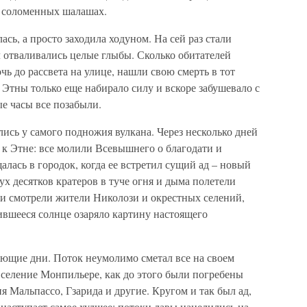
 в соломенных шалашах.
ась, а просто заходила ходуном. На сей раз стали
ал отваливались целые глыбы. Сколько обитателей
чь до рассвета на улице, нашли свою смерть в тот
 Этны только еще набирало силу и вскоре забушевало с
ые часы все позабыли.
ись у самого подножия вулкана. Через несколько дней
 к Этне: все молили Всевышнего о благодати и
лась в городок, когда ее встретил сущий ад – новый
ух десятков кратеров в туче огня и дыма полетели
ии смотрели жители Николози и окрестных селений,
ившееся солнце озаряло картину настоящего
ующие дни. Поток неумолимо сметал все на своем
 селение Монпильере, как до этого были погребены
 Мальпассо, Гзарида и другие. Кругом и так был ад,
о наступает самое худшее: потоки лавы нацелились на