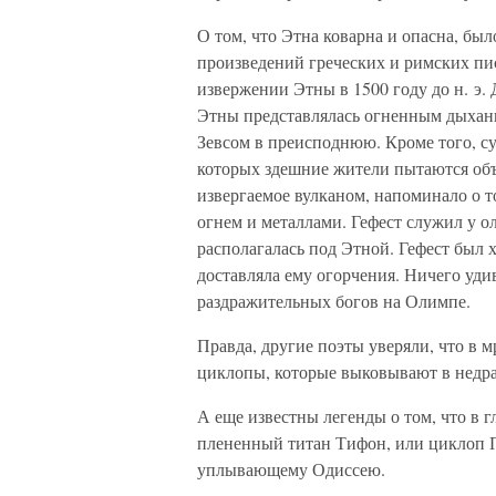
О том, что Этна коварна и опасна, был
произведений греческих и римских пи
извержении Этны в 1500 году до н. э.
Этны представлялась огненным дыхани
Зевсом в преисподнюю. Кроме того, с
которых здешние жители пытаются объя
извергаемое вулканом, напоминало о т
огнем и металлами. Гефест служил у ол
располагалась под Этной. Гефест был 
доставляла ему огорчения. Ничего уди
раздражительных богов на Олимпе.
Правда, другие поэты уверяли, что в м
циклопы, которые выковывают в недра
А еще известны легенды о том, что в 
плененный титан Тифон, или циклоп 
уплывающему Одиссею.