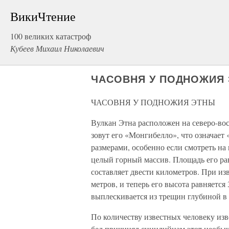
ВикиЧтение
100 великих катастроф
Кубеев Михаил Николаевич
ЧАСОВНЯ У ПОДНОЖИЯ
ЧАСОВНЯ У ПОДНОЖИЯ ЭТНЫ
Вулкан Этна расположен на северо-во
зовут его «Монгибелло», что означает 
размерами, особенно если смотреть на н
целый горный массив. Площадь его ра
составляет двести километров. При из
метров, и теперь его высота равняется
выплескивается из трещин глубиной в
По количеству известных человеку из
бед причинял сицилийцам этот необыч