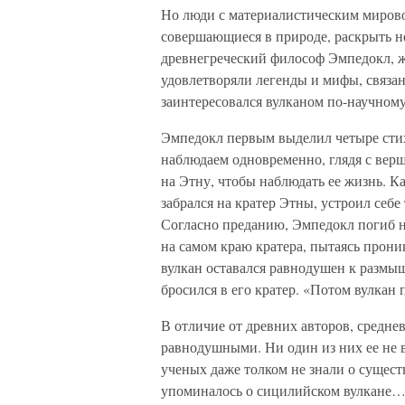
Но люди с материалистическим мирово
совершающиеся в природе, раскрыть н
древнегреческий философ Эмпедокл, жи
удовлетворяли легенды и мифы, связан
заинтересовался вулканом по-научному
Эмпедокл первым выделил четыре стихии
наблюдаем одновременно, глядя с вер
на Этну, чтобы наблюдать ее жизнь. Ка
забрался на кратер Этны, устроил себе
Согласно преданию, Эмпедокл погиб на
на самом краю кратера, пытаясь прон
вулкан оставался равнодушен к размыш
бросился в его кратер. «Потом вулкан
В отличие от древних авторов, средне
равнодушными. Ни один из них ее не в
ученых даже толком не знали о сущест
упоминалось о сицилийском вулкане… Д