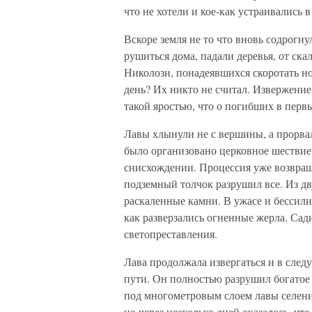
что не хотели и кое-как устраивались
Вскоре земля не то что вновь содрогнул
рушиться дома, падали деревья, от ск
Николози, понадеявшихся скоротать но
день? Их никто не считал. Извержение
такой яростью, что о погибших в перв
Лавы хлынули не с вершины, а прорвал
было организовано церковное шествие
снисхождении. Процессия уже возвраща
подземный толчок разрушил все. Из дв
раскаленные камни. В ужасе и бессил
как разверзались огненные жерла. Сад
светопреставления.
Лава продолжала извергаться и в след
пути. Он полностью разрушил богатое
под многометровым слоем лавы селения
но через несколько дней оказалось, чт