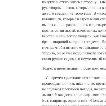
изнутри и отклонилась в сторону. В не
рукотворный поток, который пошел в д
до того времени не тронутому. В ужас
катанийцев, которые в стремлении спа
вышел явно неравный: пятьсот разъяр
против сотни людей, измотанных долг
бегство, и они вскоре увидели, как гл
брешь шириной метров в пятьдесят. Д
мечтал, чтобы именно его жилище оста
уходить, было уже поздно спасти хоть
стали рушиться дома, и неумолимый по
Только в июле месяце – после трех ме
…Со времен христианского летоисчис
происходят они, как правило, во врем
не слушают прогнозов погоды, но зато
дымит. У каждого сицилийца свое объ
Вот, например, одно из них: «Почему 
холодно? Потому что они там родились