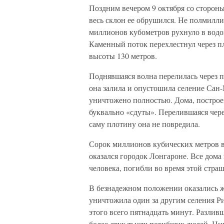
Поздним вечером 9 октября со стороны
весь склон ее обрушился. Не полмилли
миллионов кубометров рухнуло в водо
Каменный поток перехлестнул через п
высоты 130 метров.
Поднявшаяся волна перелилась через п
она залила и опустошила селение Сан
уничтожено полностью. Дома, построе
буквально «сдуты». Перелившаяся чере
саму плотину она не повредила.
Сорок миллионов кубических метров в
оказался городок Лонгароне. Все дома
человека, погибли во время этой стра
В безнадежном положении оказались ж
уничтожила один за другим селения Ри
этого всего пятнадцать минут. Разлив
более двух тысяч погибших людей. Ник