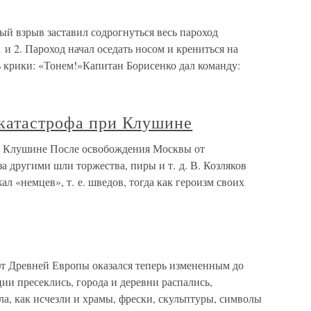
ый взрыв заставил содрогнуться весь пароход
 2. Пароход начал оседать носом и крениться на
ь крики: «Тонем!»Капитан Борисенко дал команду:
 катастрофа при Клушине
ри Клушине После освобождения Москвы от
а другими шли торжества, пиры и т. д. В. Козляков
л «немцев», т. е. шведов, тогда как героизм своих
т Древней Европы оказался теперь измененным до
ии пресеклись, города и деревни распались,
ла, как исчезли и храмы, фрески, скульптуры, символы