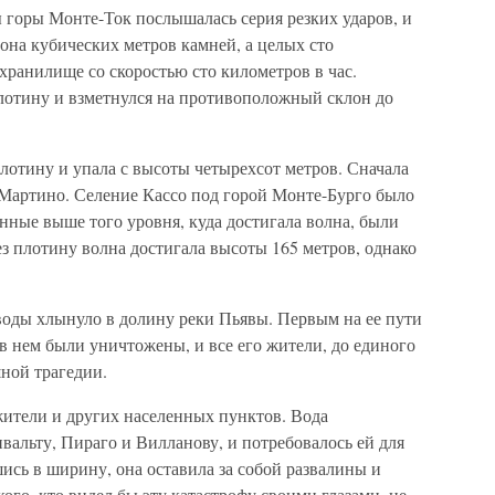
 горы Монте-Ток послышалась серия резких ударов, и
она кубических метров камней, а целых сто
хранилище со скоростью сто километров в час.
лотину и взметнулся на противоположный склон до
лотину и упала с высоты четырехсот метров. Сначала
-Мартино. Селение Кассо под горой Монте-Бурго было
нные выше того уровня, куда достигала волна, были
з плотину волна достигала высоты 165 метров, однако
оды хлынуло в долину реки Пьявы. Первым на ее пути
 в нем были уничтожены, и все его жители, до единого
шной трагедии.
ители и других населенных пунктов. Вода
вальту, Пираго и Вилланову, и потребовалось ей для
шись в ширину, она оставила за собой развалины и
ого, кто видел бы эту катастрофу своими глазами, не