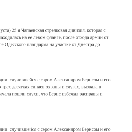
уста) 25-я Чапаевская стрелковая дивизия, которая с
ходилась на ее левом фланге, после отхода армии от
ге Одесского плацдарма на участке от Днестра до
едии, случившейся с сэром Александром Бернсом и его
 трех десятках сипаев охраны и слугах, вызвала в
ачала пошли слухи, что Бернс избежал расправы и
едии, случившейся с сэром Александром Бернсом и его