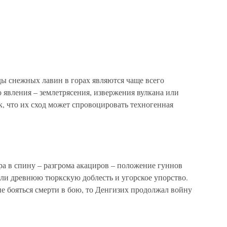
ды снежных лавин в горах являются чаще всего
 явления – землетрясения, извержения вулкана или
к, что их сход может спровоцировать техногенная
 в спину – разгрома акациров – положение гуннов
ли древнюю тюркскую доблесть и угорское упорство.
не бояться смерти в бою, то Денгизих продолжал войну