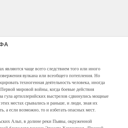
ОФА
х являются чаще всего следствием того или иного
извержения вулкана или всеобщего потепления. Но
оцировать техногенная деятельность человека, иногда
 Первой мировой войны, когда боевые действия
-за гула артиллерийских выстрелов сдвинулись мощные
этих местах срывались и раньше, и люди, зная их
ь, а если возможно, то и избегать опасных мест.
льских Альп, в долине реки Пьявы, окруженной
тной благодаря роману Эрнеста Хемингуэя «Прощай,