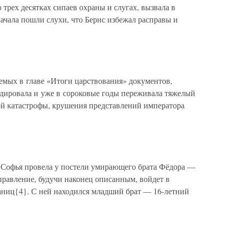
 трех десятках сипаев охраны и слугах, вызвала в
ачала пошли слухи, что Бернс избежал расправы и
емых в главе «Итоги царствования» документов,
адировала и уже в сороковые годы переживала тяжелый
й катастрофы, крушения представлений императора
Софья провела у постели умирающего брата Фёдора —
 правление, будучи наконец описанным, войдет в
аниц{4}. С ней находился младший брат — 16-летний