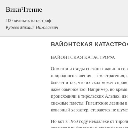
ВикиЧтение
100 великих катастроф
Кубеев Михаил Николаевич
ВАЙОНТСКАЯ КАТАСТР
ВАЙОНТСКАЯ КАТАСТРОФА
Оползни и сходы снежных лавин в гора
природного явления – землетрясения, 
бывает и так, что их сход может спров
даже обычное эхо. Например, во время
происходили в тирольских Альпах, из
снежные пласты. Гигантские лавины в 
коварный характер, стараются не шумет
Но вот в 1963 году невдалеке от тиро
скалистыми берегами и ставшей извес