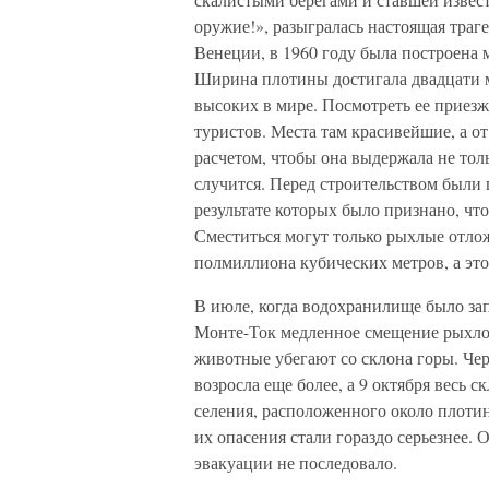
оружие!», разыгралась настоящая траге
Венеции, в 1960 году была построена
Ширина плотины достигала двадцати ме
высоких в мире. Посмотреть ее прие
туристов. Места там красивейшие, а о
расчетом, чтобы она выдержала не толь
случится. Перед строительством были
результате которых было признано, чт
Сместиться могут только рыхлые отлож
полмиллиона кубических метров, а это
В июле, когда водохранилище было зап
Монте-Ток медленное смещение рыхлого
животные убегают со склона горы. Че
возросла еще более, а 9 октября весь 
селения, расположенного около плотин
их опасения стали гораздо серьезнее.
эвакуации не последовало.