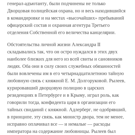
генерал-адъютанту, были подчинены не только
Дворцовая полицейская охрана, но и весь находившийся
в командировке и на местах «высочайших» пребываний
офицерский состав и охранная агентура Третьего
отделения Собственной его величества канцелярии.
Обстоятельства личной жизни Александра II
складывались так, что он остро нуждался в этих двух
наиболее близких для него из всей свиты и сановников
людях. Оба они в силу своих служебных обязанностей
были вовлечены им в его четырнадцатилетнюю тайную
любовную связь с княжной Е. М. Долгоруковой. Рылеев,
курировавший дворцовую полицию в царских
резиденциях в Петербурге и в Крыму, играл роль, как
говорили тогда, конфидента царя в организации его
тайных свиданий с княжной. Адлерберг, не одобрявший,
в принципе, эту связь, как министр двора, тем не менее,
исправно оплачивал все — и немалые — расходы
императора на содержание любовницы. Рылеев был