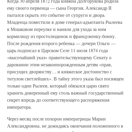
Когда 30 апреля 1872 года княжна Долгорукова родила
ему своего первенца — сына Георгия, Александр II
пытался скрыть это событие от супруги и двора.
Младенца поместили в доме генерал-адъютанта Рылеева
в Мошковом переулке и наняли для ухода за ним
кормилицу из простолюдинок и француженку-бонну.
После рождения второго ребенка — дочери Ольги —
царь подписал в Царском Селе 11 июля 1874 года
«высочайший указ» правительствующему Сенату о
даровании этим незаконнорожденным детям «прав,
присущих дворянству… и княжеское достоинство с
титулом светлейших». В тайну этого указа был посвящен
только один Рылеев, который обязался царю свято
хранить доверенный ему столь важный государственный
секрет впредь до соответствующего распоряжения
императора.
Через месяц после похорон императрицы Марии
Александровны, не дожидаясь окончания положенного в