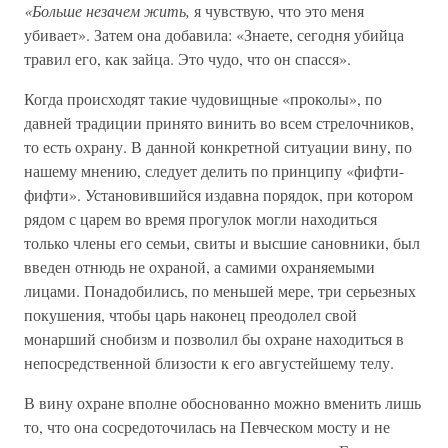
«Больше незачем жить,
я чувствую, что это меня
убивает». Затем она добавила: «Знаете, сегодня убийца
травил его, как зайца. Это чудо, что он спасся».
Когда происходят такие чудовищные «проколы», по
давней традиции принято винить во всем стрелочников,
то есть охрану. В данной конкретной ситуации вину, по
нашему мнению, следует делить по принципу «фифти-
фифти». Установившийся издавна порядок, при котором
рядом с царем во время прогулок могли находиться
только члены его семьи, свиты и высшие сановники, был
введен отнюдь не охраной, а самими охраняемыми
лицами. Понадобились, по меньшей мере, три серьезных
покушения, чтобы царь наконец преодолел свой
монарший снобизм и позволил бы охране находиться в
непосредственной близости к его августейшему телу.
В вину охране вполне обоснованно можно вменить лишь
то, что она сосредоточилась на Певческом мосту и не