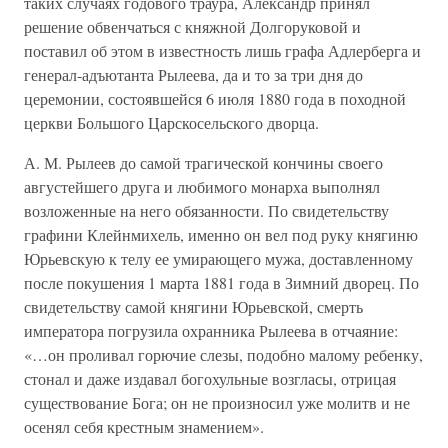
таких случаях годового траура, Александр принял
решение обвенчаться с княжной Долгоруковой и
поставил об этом в известность лишь графа Адлерберга и
генерал-адъютанта Рылеева, да и то за три дня до
церемонии, состоявшейся 6 июля 1880 года в походной
церкви Большого Царскосельского дворца.
А. М. Рылеев до самой трагической кончины своего
августейшего друга и любимого монарха выполнял
возложенные на него обязанности. По свидетельству
графини Клейнмихель, именно он вел под руку княгиню
Юрьевскую к телу ее умирающего мужа, доставленному
после покушения 1 марта 1881 года в Зимний дворец. По
свидетельству самой княгини Юрьевской, смерть
императора погрузила охранника Рылеева в отчаяние:
«…он проливал горючие слезы, подобно малому ребенку,
стонал и даже издавал богохульные возгласы, отрицая
существование Бога; он не произносил уже молитв и не
осенял себя крестным знамением».