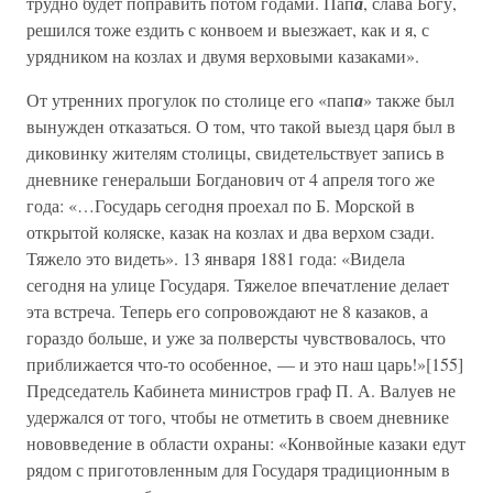
трудно будет поправить потом годами. Пап
а
, слава Богу,
решился тоже ездить с конвоем и выезжает, как и я, с
урядником на козлах и двумя верховыми казаками».
От утренних прогулок по столице его «пап
а
» также был
вынужден отказаться. О том, что такой выезд царя был в
диковинку жителям столицы, свидетельствует запись в
дневнике генеральши Богданович от 4 апреля того же
года: «…Государь сегодня проехал по Б. Морской в
открытой коляске, казак на козлах и два верхом сзади.
Тяжело это видеть». 13 января 1881 года: «Видела
сегодня на улице Государя. Тяжелое впечатление делает
эта встреча. Теперь его сопровождают не 8 казаков, а
гораздо больше, и уже за полверсты чувствовалось, что
приближается что-то особенное, — и это наш царь!»[155]
Председатель Кабинета министров граф П. А. Валуев не
удержался от того, чтобы не отметить в своем дневнике
нововведение в области охраны: «Конвойные казаки едут
рядом с приготовленным для Государя традиционным в