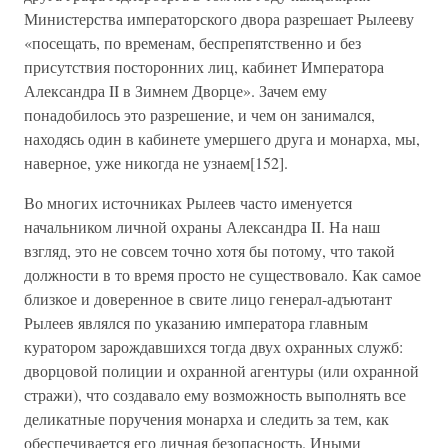
Министерства императорского двора разрешает Рылееву
«посещать, по временам, беспрепятственно и без
присутствия посторонних лиц, кабинет Императора
Александра II в Зимнем Дворце». Зачем ему
понадобилось это разрешение, и чем он занимался,
находясь один в кабинете умершего друга и монарха, мы,
наверное, уже никогда не узнаем[152].
Во многих источниках Рылеев часто именуется
начальником личной охраны Александра II. На наш
взгляд, это не совсем точно хотя бы потому, что такой
должности в то время просто не существовало. Как самое
близкое и доверенное в свите лицо генерал-адъютант
Рылеев являлся по указанию императора главным
куратором зарождавшихся тогда двух охранных служб:
дворцовой полиции и охранной агентуры (или охранной
стражи), что создавало ему возможность выполнять все
деликатные поручения монарха и следить за тем, как
обеспечивается его личная безопасность. Иными