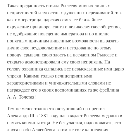
Такая преданность стоила Рылееву многих личных
неприятностей и тягостных душевных переживаний, так
как императрица, царская семья, ее ближайшее
окружение при дворе, свита и великосветское общество,
не одобрявшие поведение императора и по вполне
понятным причинам лишенные возможности выразить
лично свое неудовольствие и негодование по этому
поводу, срывали свою злость на несчастном Рылееве и
открыто демонстрировали ему свою неприязнь. На
голову охранника сыпались все невысказанные ими царю
упреки. Какими только нелицеприятными
характеристиками и уничижительными словами не
награждает его в своих воспоминаниях та же фрейлина
А. А. Толстая!
Тем не менее только что вступивший на престол
Александр III в 1881 году награждает Рылеева медалью в
память кончины отца. Не без участия, надо полагать, его
друга графа Адлерберга в том же году канцелярия