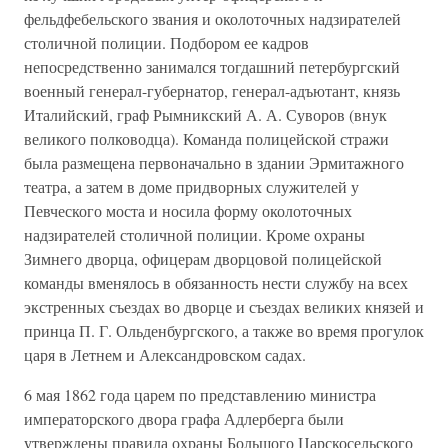
фельдфебельского звания и околоточных надзирателей
столичной полиции. Подбором ее кадров
непосредственно занимался тогдашний петербургский
военный генерал-губернатор, генерал-адъютант, князь
Италийский, граф Рымникский А. А. Суворов (внук
великого полководца). Команда полицейской стражи
была размещена первоначально в здании Эрмитажного
театра, а затем в доме придворных служителей у
Певческого моста и носила форму околоточных
надзирателей столичной полиции. Кроме охраны
Зимнего дворца, офицерам дворцовой полицейской
команды вменялось в обязанность нести службу на всех
экстренных съездах во дворце и съездах великих князей и
принца П. Г. Ольденбургского, а также во время прогулок
царя в Летнем и Александровском садах.
6 мая 1862 года царем по представлению министра
императорского двора графа Адлерберга были
утверждены правила охраны Большого Царскосельского