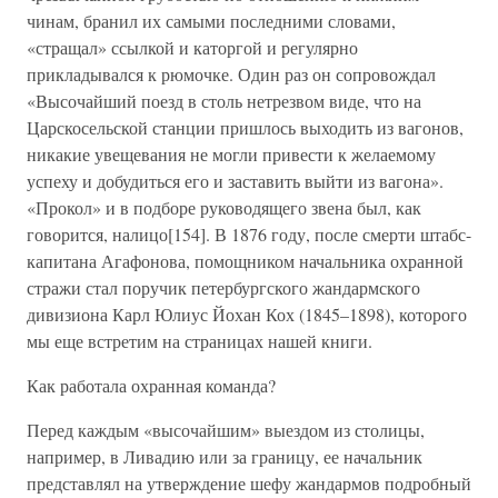
чинам, бранил их самыми последними словами,
«стращал» ссылкой и каторгой и регулярно
прикладывался к рюмочке. Один раз он сопровождал
«Высочайший поезд в столь нетрезвом виде, что на
Царскосельской станции пришлось выходить из вагонов,
никакие увещевания не могли привести к желаемому
успеху и добудиться его и заставить выйти из вагона».
«Прокол» и в подборе руководящего звена был, как
говорится, налицо[154]. В 1876 году, после смерти штабс-
капитана Агафонова, помощником начальника охранной
стражи стал поручик петербургского жандармского
дивизиона Карл Юлиус Йохан Кох (1845–1898), которого
мы еще встретим на страницах нашей книги.
Как работала охранная команда?
Перед каждым «высочайшим» выездом из столицы,
например, в Ливадию или за границу, ее начальник
представлял на утверждение шефу жандармов подробный