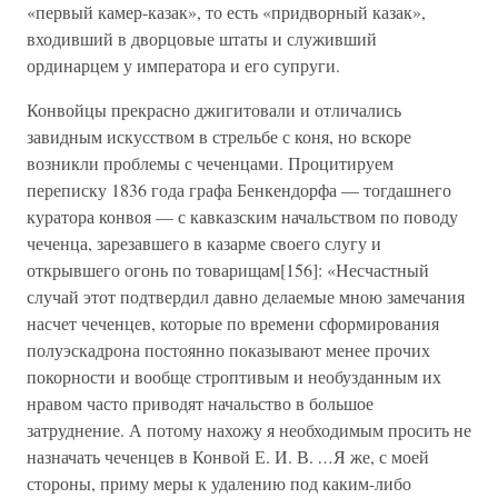
«первый камер-казак», то есть «придворный казак»,
входивший в дворцовые штаты и служивший
ординарцем у императора и его супруги.
Конвойцы прекрасно джигитовали и отличались
завидным искусством в стрельбе с коня, но вскоре
возникли проблемы с чеченцами. Процитируем
переписку 1836 года графа Бенкендорфа — тогдашнего
куратора конвоя — с кавказским начальством по поводу
чеченца, зарезавшего в казарме своего слугу и
открывшего огонь по товарищам[156]: «Несчастный
случай этот подтвердил давно делаемые мною замечания
насчет чеченцев, которые по времени сформирования
полуэскадрона постоянно показывают менее прочих
покорности и вообще строптивым и необузданным их
нравом часто приводят начальство в большое
затруднение. А потому нахожу я необходимым просить не
назначать чеченцев в Конвой Е. И. В.
…
Я же, с моей
стороны, приму меры к удалению под каким-либо