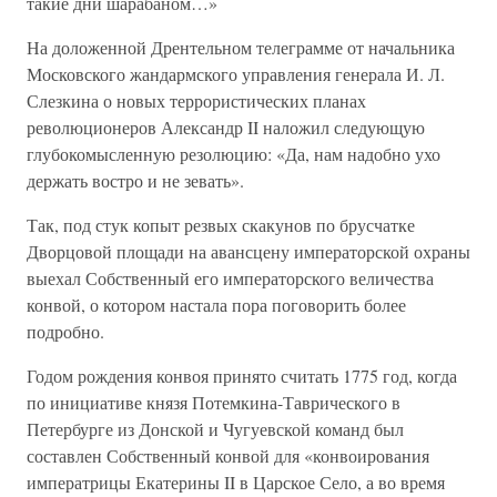
такие дни шарабаном…»
На доложенной Дрентельном телеграмме от начальника
Московского жандармского управления генерала И. Л.
Слезкина о новых террористических планах
революционеров Александр II наложил следующую
глубокомысленную резолюцию: «Да, нам надобно ухо
держать востро и не зевать».
Так, под стук копыт резвых скакунов по брусчатке
Дворцовой площади на авансцену императорской охраны
выехал Собственный его императорского величества
конвой, о котором настала пора поговорить более
подробно.
Годом рождения конвоя принято считать 1775 год, когда
по инициативе князя Потемкина-Таврического в
Петербурге из Донской и Чугуевской команд был
составлен Собственный конвой для «конвоирования
императрицы Екатерины II в Царское Село, а во время