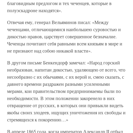
благовидным предлогом и тех чеченцев, которые в
полуэскадроне находятся».
Отвечая ему, генерал Вельяминов писал: «Между
чеченцами, отличающимися наибольшею суровостью и
дикостью нравов, царствует совершенное безначалие.
Чеченцы почитают себя равными всем князьям в мире и
не признают над собою никакой власти».
В другом письме Бенкендорф замечал: «Народ горский
необразован, напитан дикостью, удаляющею от всего, что
несообразно с их обычаями, с их верой и, смею сказать, с
давнего времени раздражен разными усиленными
мерами, кои правительством предпринимаемы были по
необходимости. В этом положении закоренело в них
отвращение от русских, в которых они привыкли видеть
якобы своих злодеев, ищущих уничтожения их свободы и
стремящихся к покорению…»
В апреле 1865 года, когда император Александр II отбыл