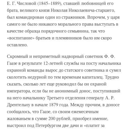
Е. Г. Числовой (1845–1889), ставшей любовницей его
брата, великого князя Николая Николаевича-старшего,
был командирован один из стражников. Впрочем, у царя
самого не было никакого морального права выступать в
качестве образца порядочного семьянина, так что
«воспитание» братьев и племянников было им скоро
оставлено.
Скромный и неприметный надворный советник Ф. Ф.
Гаазе в результате 12-летней службы на посту начальника
охранной команды вырос до статского советника и сумел
сколотить недурной по тем временам капиталец. Трудно
сказать, сколько лет еще руководил бы он охраной
императора, если бы не анонимный донос, поступивший
на него начальнику Третьего отделения генералу А. Р.
Дрентельну в начале 1879 года. Между прочим, в доносе
сообщалось, что Гаазе, со своим ежемесячным
жалованьем в сумме 200 рублей, приобрел имение,
выстроил под Петербургом две дачи и «платит за