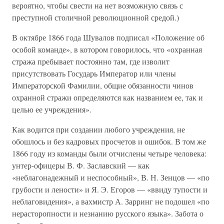
вероятно, чтобы свести на нет возможную связь с
преступной столичной революционной средой.)
В октябре 1866 года Шувалов подписал «Положение об
особой команде», в котором говорилось, что «охранная
стража пребывает постоянно там, где изволит
присутствовать Государь Император или члены
Императорской Фамилии, общие обязанности чинов
охранной стражи определяются как названием ее, так и
целью ее учреждения».
Как водится при создании любого учреждения, не
обошлось и без кадровых просчетов и ошибок. В том же
1866 году из команды были отчислены четыре человека:
унтер-офицеры В. Ф. Заславский — как
«неблагонадежный и неспособный», В. Н. Зенцов — «по
грубости и лености» и Я. Э. Егоров — «ввиду тупости и
неблаговидения», а вахмистр А. Зарринг не подошел «по
нерасторопности и незнанию русского языка». Забота о