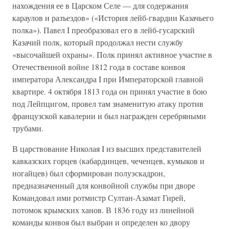
нахождения ее в Царском Селе — для содержания
караулов и разъездов» («История лейб-гвардии Казачьего
полка»). Павел I преобразовал его в лейб-гусарский
Казачий полк, который продолжал нести службу
«высочайшей охраны». Полк принял активное участие в
Отечественной войне 1812 года в составе конвоя
императора Александра I при Императорской главной
квартире. 4 октября 1813 года он принял участие в бою
под Лейпцигом, провел там знаменитую атаку против
французской кавалерии и был награжден серебряными
трубами.
В царствование Николая I из высших представителей
кавказских горцев (кабардинцев, чеченцев, кумыков и
ногайцев) был сформирован полуэскадрон,
предназначенный для конвойной службы при дворе
Командовал ими ротмистр Султан-Азамат Гирей,
потомок крымских ханов. В 1836 году из линейной
команды конвоя был выбран и определен ко двору