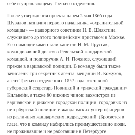
себе и управляющему Третьего отделения.
После утверждения проекта царем 2 мая 1866 года
Шувалов назначил первого начальника «охранительной
команды» — надворного советника Н. Е. Шляхтина,
служившего до этого полицейским приставом в Москве.
Его помощниками стали капитан Н. М. Пруссак,
командовавший до этого Ревельской жандармской
командой, и подпоручик А. И. Полянов, служивший
прежде в варшавской полиции. В команду были также
зачислены три секретных агента: мещанин И. Кожухов,
агент Третьего отделения с 1857 года, отставной
губернский секретарь Новицкий и «рижский гражданин»
Кильвейн, а также 80 нижних чинов: вахмистров из
варшавской и рижской городской полиции, городовых из
петербургской полиции и жандармских унтер-офицеров
из различных жандармских подразделений. (Бросается в
глаза, что в команду набирались преимущественно люди,
не проживавшие и не работавшие в Петербурге —