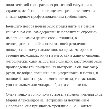
политической и оперативно-розыскной ситуации в
стране и, особенно, в столице империи и не отвечала
элементарным профессиональным требованиям.
Б
о
льшего позора нельзя было представить и в самом
кошмарном сне: самодержавный повелитель огромной
империи в самом центре своей столицы, в
непосредственной близости от своей резиденции
подвергся наглому нападению, во время которого в
течение нескольких минут в него, как в живую мишень,
методически, один за другим с близкого расстояния были
произведены три прицельных выстрела, а он, как заяц-
русак, подобрав полы шинели, увертываясь и петляя, в
панике бежал от неумолимого охотника, спасая таким
унизительным для монарха образом свою жизнь.
Очень тонко и точно почувствовала момент императрица
Мария Александровна. Потрясенная покушением
Соловьева, она призналась фрейлине А. А. Толстой: