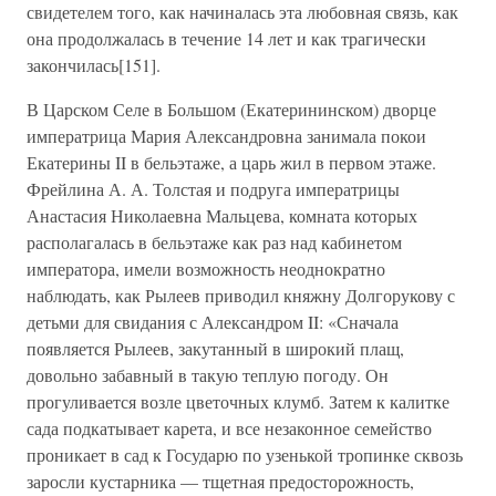
свидетелем того, как начиналась эта любовная связь, как
она продолжалась в течение 14 лет и как трагически
закончилась[151].
В Царском Селе в Большом (Екатерининском) дворце
императрица Мария Александровна занимала покои
Екатерины II в бельэтаже, а царь жил в первом этаже.
Фрейлина А. А. Толстая и подруга императрицы
Анастасия Николаевна Мальцева, комната которых
располагалась в бельэтаже как раз над кабинетом
императора, имели возможность неоднократно
наблюдать, как Рылеев приводил княжну Долгорукову с
детьми для свидания с Александром II: «Сначала
появляется Рылеев, закутанный в широкий плащ,
довольно забавный в такую теплую погоду. Он
прогуливается возле цветочных клумб. Затем к калитке
сада подкатывает карета, и все незаконное семейство
проникает в сад к Государю по узенькой тропинке сквозь
заросли кустарника — тщетная предосторожность,