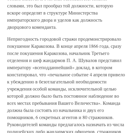
словами, это был прообраз той должности, которую
вскоре определят в структуре Министерства
императорского двора и уделов как должность
дворцового коменданта.
Непригодность городовой стражи продемонстрировало
покушение Каракозова. В конце апреля 1866 года, сразу
после покушения Каракозова, начальник Третьего
отделения и шеф жандармов П. А. Шувалов представил
императору «всеподданнейший» доклад, в котором
констатировал, что «печальное событие 4 апреля привело
к убеждению в безотлагательной необходимости
учреждения особой команды, исключительной целью
которой должно было быть постоянное наблюдение во
всех местах пребывания Вашего Величества». Команда
должна была состоять из начальника и двух его
помощников, 6 секретных агентов и 80 стражников.
Руководителей команды предлагалось назначать из числа
полицейских либо жандармских офицеров, стражников