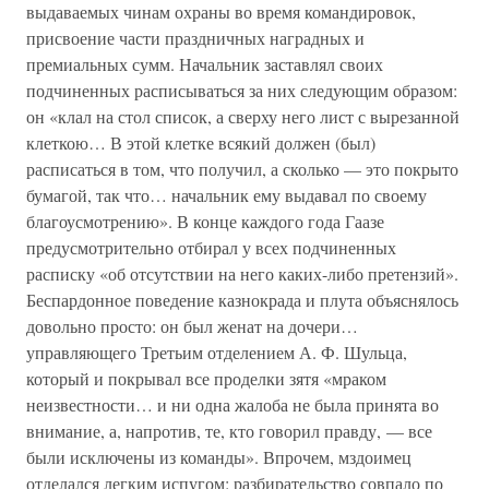
выдаваемых чинам охраны во время командировок,
присвоение части праздничных наградных и
премиальных сумм. Начальник заставлял своих
подчиненных расписываться за них следующим образом:
он «клал на стол список, а сверху него лист с вырезанной
клеткою… В этой клетке всякий должен (был)
расписаться в том, что получил, а сколько — это покрыто
бумагой, так что… начальник ему выдавал по своему
благоусмотрению». В конце каждого года Гаазе
предусмотрительно отбирал у всех подчиненных
расписку «об отсутствии на него каких-либо претензий».
Беспардонное поведение казнокрада и плута объяснялось
довольно просто: он был женат на дочери…
управляющего Третьим отделением А. Ф. Шульца,
который и покрывал все проделки зятя «мраком
неизвестности… и ни одна жалоба не была принята во
внимание, а, напротив, те, кто говорил правду, — все
были исключены из команды». Впрочем, мздоимец
отделался легким испугом: разбирательство совпало по