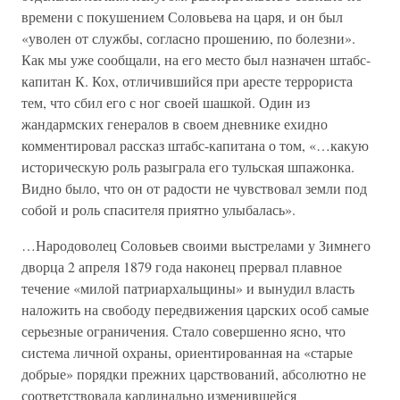
времени с покушением Соловьева на царя, и он был
«уволен от службы, согласно прошению, по болезни».
Как мы уже сообщали, на его место был назначен штабс-
капитан К. Кох, отличившийся при аресте террориста
тем, что сбил его с ног своей шашкой. Один из
жандармских генералов в своем дневнике ехидно
комментировал рассказ штабс-капитана о том, «…какую
историческую роль разыграла его тульская шпажонка.
Видно было, что он от радости не чувствовал земли под
собой и роль спасителя приятно улыбалась».
…Народоволец Соловьев своими выстрелами у Зимнего
дворца 2 апреля 1879 года наконец прервал плавное
течение «милой патриархальщины» и вынудил власть
наложить на свободу передвижения царских особ самые
серьезные ограничения. Стало совершенно ясно, что
система личной охраны, ориентированная на «старые
добрые» порядки прежних царствований, абсолютно не
соответствовала кардинально изменившейся