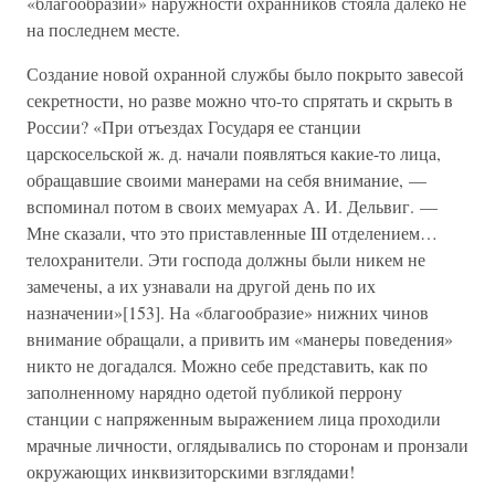
«благообразии» наружности охранников стояла далеко не
на последнем месте.
Создание новой охранной службы было покрыто завесой
секретности, но разве можно что-то спрятать и скрыть в
России? «При отъездах Государя ее станции
царскосельской ж. д. начали появляться какие-то лица,
обращавшие своими манерами на себя внимание, —
вспоминал потом в своих мемуарах А. И. Дельвиг. —
Мне сказали, что это приставленные III отделением…
телохранители. Эти господа должны были никем не
замечены, а их узнавали на другой день по их
назначении»[153]. На «благообразие» нижних чинов
внимание обращали, а привить им «манеры поведения»
никто не догадался. Можно себе представить, как по
заполненному нарядно одетой публикой перрону
станции с напряженным выражением лица проходили
мрачные личности, оглядывались по сторонам и пронзали
окружающих инквизиторскими взглядами!