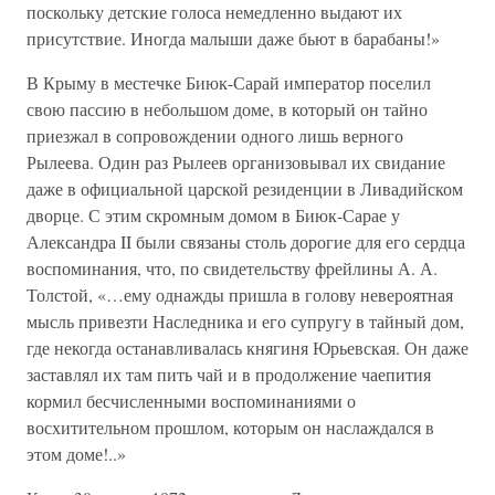
поскольку детские голоса немедленно выдают их
присутствие. Иногда малыши даже бьют в барабаны!»
В Крыму в местечке Биюк-Сарай император поселил
свою пассию в небольшом доме, в который он тайно
приезжал в сопровождении одного лишь верного
Рылеева. Один раз Рылеев организовывал их свидание
даже в официальной царской резиденции в Ливадийском
дворце. С этим скромным домом в Биюк-Сарае у
Александра II были связаны столь дорогие для его сердца
воспоминания, что, по свидетельству фрейлины А. А.
Толстой, «…ему однажды пришла в голову невероятная
мысль привезти Наследника и его супругу в тайный дом,
где некогда останавливалась княгиня Юрьевская. Он даже
заставлял их там пить чай и в продолжение чаепития
кормил бесчисленными воспоминаниями о
восхитительном прошлом, которым он наслаждался в
этом доме!..»