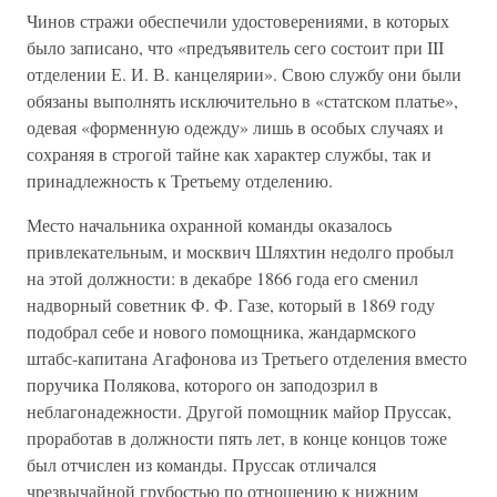
Чинов стражи обеспечили удостоверениями, в которых
было записано, что «предъявитель сего состоит при III
отделении Е. И. В. канцелярии». Свою службу они были
обязаны выполнять исключительно в «статском платье»,
одевая «форменную одежду» лишь в особых случаях и
сохраняя в строгой тайне как характер службы, так и
принадлежность к Третьему отделению.
Место начальника охранной команды оказалось
привлекательным, и москвич Шляхтин недолго пробыл
на этой должности: в декабре 1866 года его сменил
надворный советник Ф. Ф. Газе, который в 1869 году
подобрал себе и нового помощника, жандармского
штабс-капитана Агафонова из Третьего отделения вместо
поручика Полякова, которого он заподозрил в
неблагонадежности. Другой помощник майор Пруссак,
проработав в должности пять лет, в конце концов тоже
был отчислен из команды. Пруссак отличался
чрезвычайной грубостью по отношению к нижним