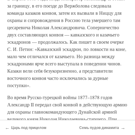
за границу, в его поезде до Вержболова следовала
команда казаков конвоя, затем их вызвали в Ниццу для
охраны и сопровождения в Россию тела умершего там
цесаревича Николая Александровича. Соперничество
двух составляющих конвоя — кавказского и казачьего
эскадронов — продолжалось. Как пишет в своем очерке
С. И. Петин: «Кавказский эскадрон, по ловкости на коне,
мало чем отличался от казачьего. Но разница между
эскадронами ярче всего выступала в поведении чинов.
Казаки вели себя безукоризненно, а представители
восточного конвоя часто исключались за дурные
поступки».
Во время Русско-турецкой войны 1877–1878 годов
Александр II передал свой конвой в действующую армию
для охраны главнокомандующего Дунайской армией
великого князя Николая Николаевича-старшего. При
поездках императора на театр военных действий его
←
→
Царь под прицелом
Семь пудов динамита
сопровождали 1-й Кубанский и 2-й Терский эскадроны