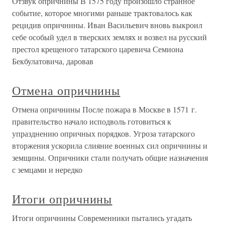
Отзвук опричнины В 1575 году произошло странное
событие, которое многими раньше трактовалось как
рецидив опричнины. Иван Васильевич вновь выкроил
себе особый удел в тверских землях и возвел на русский
престол крещеного татарского царевича Семиона
Бекбулатовича, даровав
Отмена опричнины
Отмена опричнины После пожара в Москве в 1571 г.
правительство начало исподволь готовиться к
упразднению опричных порядков. Угроза татарского
вторжения ускорила слияние военных сил опричнины и
земщины. Опричники стали получать общие назначения
с земцами и нередко
Итоги опричнины
Итоги опричнины Современники пытались угадать