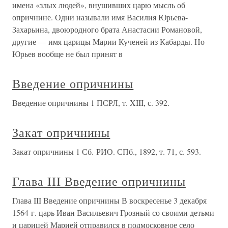
имена «злых людей», внушивших царю мысль об
опричнине. Одни называли имя Василия Юрьева-
Захарьина, двоюродного брата Анастасии Романовой,
другие — имя царицы Марии Кученей из Кабарды. Но
Юрьев вообще не был принят в
Введение опричнины
Введение опричнины 1 ПСРЛ, т. XIII, с. 392.
Закат опричнины
Закат опричнины 1 Сб. РИО. СПб., 1892, т. 71, с. 593.
Глава III Введение опричнины
Глава III Введение опричнины В воскресенье 3 декабря
1564 г. царь Иван Васильевич Грозный со своими детьми
и царицей Марией отправился в подмосковное село