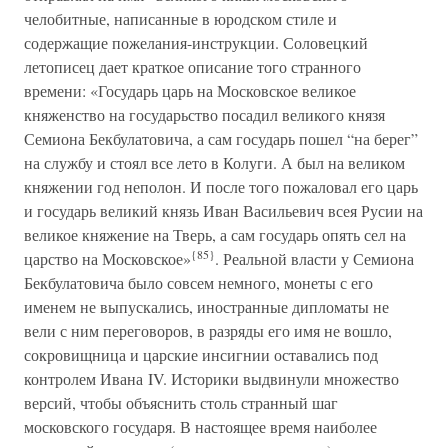
челобитные, написанные в юродском стиле и
содержащие пожелания-инструкции. Соловецкий
летописец дает краткое описание того странного
времени: «Государь царь на Московское великое
княженство на государьство посадил великого князя
Семиона Бекбулатовича, а сам государь пошел “на берег”
на службу и стоял все лето в Колуги. А был на великом
княжении год неполон. И после того пожаловал его царь
и государь великий князь Иван Васильевич всея Русии на
великое княжение на Тверь, а сам государь опять сел на
{85}
царство на Московское»
. Реальной власти у Семиона
Бекбулатовича было совсем немного, монеты с его
именем не выпускались, иностранные дипломаты не
вели с ним переговоров, в разряды его имя не вошло,
сокровищница и царские инсигнии оставались под
контролем Ивана IV. Историки выдвинули множество
версий, чтобы объяснить столь странный шаг
московского государя. В настоящее время наиболее