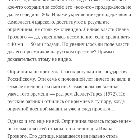
кое-что сохранил за собой; это «кое-что» продержалось не
далее середины 80х. И даже укрепление единодержавия и
самовластия царского, достигнутое в результате
опричнины, не столь уж очевидно. Личная власть Ивана
Грозного — да, укрепилась несомненно, если сравнивать
с 40-ми — 50-ми годами. Но увеличилось ли поле власти
для его преемников на русском престоле? Прямых
доказательств этому не видно.
Опричнина не принесла благих результатов государству
Российскому. Эти семь с половиной лет ничего не дали в
смысле внешней экспансии. Самая большая военная
удача того времени — разгром Девлет-Гирея (1572). Но
русские ратники отбились от крымцев в ту пору, когда
опричной военной машины уже и след простыл…
Однако и это еще не всё. Опричнина явилась поражением
не только для всей страны, но и лично для Ивана
Грозного. Его детище, казавшееся изначально столь