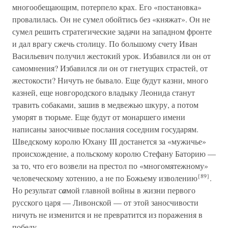
многообещающим, потерпело крах. Его «постановка»
провалилась. Он не сумел обойтись без «княжат». Он не
сумел решить стратегические задачи на западном фронте
и дал врагу сжечь столицу. По большому счету Иван
Васильевич получил жестокий урок. Избавился ли он от
самомнения? Избавился ли он от гнетущих страстей, от
жестокости? Ничуть не бывало. Еще будут казни, много
казней, еще новгородского владыку Леонида станут
травить собаками, зашив в медвежью шкуру, а потом
уморят в тюрьме. Еще будут от монаршего имени
написаны заносчивые послания соседним государям.
Шведскому королю Юхану III достанется за «мужичье»
происхождение, а польскому королю Стефану Баторию —
за то, что его возвели на престол по «многомятежному»
{89}
человеческому хотению, а не по Божьему изволению
.
Но результат с
а
мой главной войны в жизни первого
русского царя — Ливонской — от этой заносчивости
ничуть не изменится и не превратится из поражения в
победу.