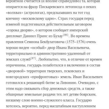
вероятной считается (и вполне справедливо) та, которая
опирается на фразу Пискаревского летописца о неких
«волхвах» (астрологах), предсказавших на тот год
кончину «московскому царю». Страх государя перед
изменой подстегивался действительным заговором
«сорока дворян», о котором сообщает имперский
{86}
дипломат Даниил Принс из Бухау
. Во времена
правления Семиона Бекбулатовича (1575–1576) очень
хорошо виден «особый» двор Ивана Васильевича,
территориально и административно удаленный от
{87}
земских служб
. Любопытно, что, в отличие от времен
опричнины, государь позаботился о включении в состав
«дворовой» территории тверских, псковских и
новгородских «прифронтовых» земель. Иван Васильевич
готовился к решающей битве за Ливонию. Очевидно, с
этим надо связывать сбор денежных средств, а также
обширные земельные раздачи тех лет детям боярским,
низшему слою военно-служилого класса. Государю
хотелось, вероятно, перед масштабным наступлением