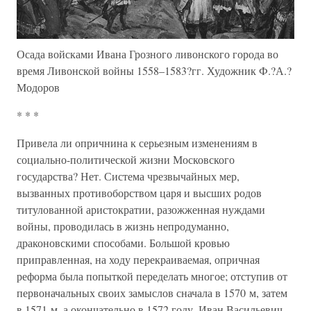
Осада войсками Ивана Грозного ливонского города во
время Ливонской войны 1558–1583?гг. Художник Ф.?А.?
Модоров
* * *
Привела ли опричнина к серьезным изменениям в
социально-политической жизни Московского
государства? Нет. Система чрезвычайных мер,
вызванных противоборством царя и высших родов
титулованной аристократии, разожженная нуждами
войны, проводилась в жизнь непродуманно,
драконовскими способами. Большой кровью
приправленная, на ходу перекраиваемая, опричная
реформа была попыткой переделать многое; отступив от
первоначальных своих замыслов сначала в 1570 м, затем
в 1571 м, а окончательно в 1572 году, Иван Васильевич