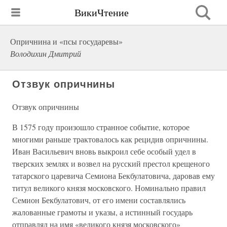
ВикиЧтение
Опричнина и «псы государевы»
Володихин Дмитрий
Отзвук опричнины
Отзвук опричнины
В 1575 году произошло странное событие, которое
многими раньше трактовалось как рецидив опричнины.
Иван Васильевич вновь выкроил себе особый удел в
тверских землях и возвел на русский престол крещеного
татарского царевича Семиона Бекбулатовича, даровав ему
титул великого князя московского. Номинально правил
Семион Бекбулатович, от его имени составлялись
жалованные грамоты и указы, а истинный государь
отправлял на имя «великого князя московского»