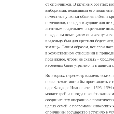
от опричников. В крупных богатых во
выборными, ведавшими его податные и
поместные участки община гибла и кр
помещиков, попадая в худшие для них 
льготным владельцем и крестьяне пол
и рядовым помещиком они «тянули тягл
владельцу был для крестьян бедствием
землиц». Таким образом, все слои нас
в хозяйственном отношении и приводил
подвижное, чтобы не сказать – бродяч
населения было утрачено, и в данном с
Во-вторых, пересмотр владельческих п
новые земли могли бы происходить с т
царе Феодоре Ивановиче в 1593–1594 г
монастырей, а иногда и конфискация 
соединить эту операцию с политическ
целых семей, с погромами княжеских х
опричнины государство вступило в усл