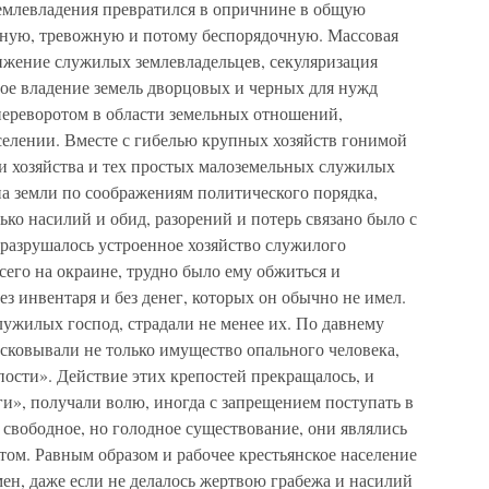
емлевладения превратился в опричнине в общую
ную, тревожную и потому беспорядочную. Массовая
ижение служилых землевладельцев, секуляризация
ное владение земель дворцовых и черных для нужд
переворотом в области земельных отношений,
селении. Вместе с гибелью крупных хозяйств гонимой
ли хозяйства и тех простых малоземельных служилых
на земли по соображениям политического порядка,
ько насилий и обид, разорений и потерь связано было с
 разрушалось устроенное хозяйство служилого
всего на окраине, трудно было ему обжиться и
без инвентаря и без денег, которых он обычно не имел.
ужилых господ, страдали не менее их. По давнему
сковывали не только имущество опального человека,
пости». Действие этих крепостей прекращалось, и
и», получали волю, иногда с запрещением поступать в
свободное, но голодное существование, они являлись
ом. Равным образом и рабочее крестьянское население
ен, даже если не делалось жертвою грабежа и насилий