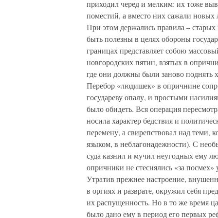
приходил черед и мелким: их тоже выв
поместий, а вместо них сажали новых
При этом держались правила – старых 
быть полезны в целях обороны государ
границах представляет собою массовы
новгородских пятин, взятых в опрични
где они должны были заново поднять х
Перебор «людишек» в опричнине сопров
государеву опалу, и простыми насилия
было обидеть. Вся операция пересмотр
носила характер бедствия и политическ
перемену, а свирепствовал над теми, к
языком, в неблагонадежности). С необ
суда казнил и мучил неугодных ему люд
опричники не стеснялись «за посмех» 
Утратив прежнее настроение, внушенн
в оргиях и разврате, окружил себя пр
их распущенность. Но в то же время ца
было дано ему в период его первых ре