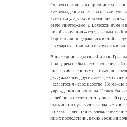
Он вел свое дело в опричнине уверенно
Землевладение княжат было сокрушено;
всему государству; виднейшие из них 
было уничтожено. В Боярской думе и в
новой формации – государевым любимц
Гедиминовичи держались в этой среде
государеву готовностью служить в но
В последние годы своей жизни Грозны
Над царем не было тех «повелителей и
по его собственному выражению, след
рассуждающе, других же страхом спаса
«сам строил» свое царство. Но можно д
учреждении опричнины. Нельзя было с
своей цели несоответствующее ей сред
быть достигнута менее сложным способ
и оказался действительным, однако пов
иных последствий, каких Грозный вряд