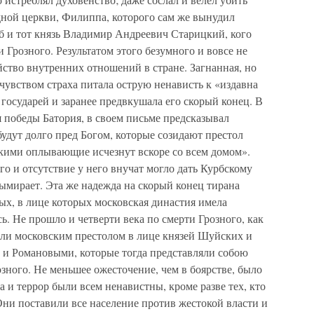
дной церкви, Филиппа, которого сам же вынудил
б и тот князь Владимир Андреевич Старицкий, кого
 Грозного. Результатом этого безумного и вовсе не
ство внутренних отношений в стране. Загнанная, но
 чувством страха питала острую ненависть к «издавна
осударей и заранее предвкушала его скорый конец. В
я победы Батория, в своем письме предсказывал
будут долго пред Богом, которые созидают престол
скими оплывающие исчезнут вскоре со всем домом».
го и отсутствие у него внучат могло дать Курбскому
ымирает. Эта же надежда на скорый конец тирана
ых, в лице которых московская династия имела
ь. Не прошло и четверти века по смерти Грозного, как
ли московским престолом в лице князей Шуйских и
 и Романовыми, которые тогда представляли собою
ного. Не меньшее ожесточение, чем в боярстве, было
 и террор были всем ненавистны, кроме разве тех, кто
Они поставили все население против жестокой власти и