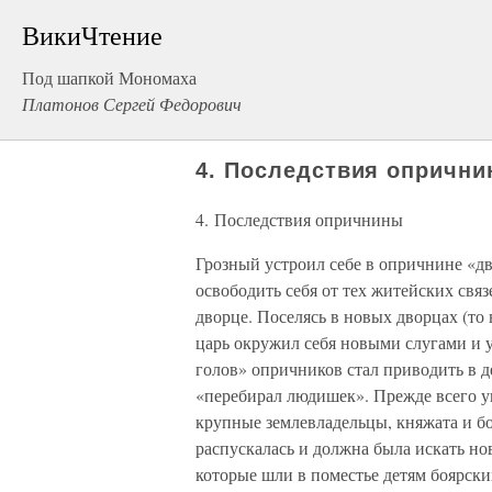
ВикиЧтение
Под шапкой Мономаха
Платонов Сергей Федорович
4. Последствия опричн
4. Последствия опричнины
Грозный устроил себе в опричнине «дв
освободить себя от тех житейских связ
дворце. Поселясь в новых дворцах (то 
царь окружил себя новыми слугами и
голов» опричников стал приводить в де
«перебирал людишек». Прежде всего у
крупные землевладельцы, княжата и бо
распускалась и должна была искать но
которые шли в поместье детям боярск