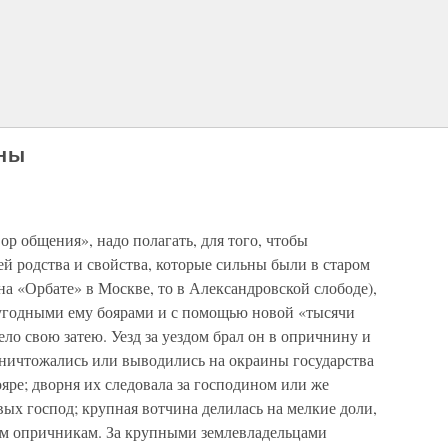
ины
ор общения», надо полагать, для того, чтобы
ей родства и свойства, которые сильны были в старом
на «Орбате» в Москве, то в Александровской слободе),
 угодными ему боярами и с помощью новой «тысячи
ло свою затею. Уезд за уездом брал он в опричнину и
ничтожались или выводились на окраины государства
яре; дворня их следовала за господином или же
вых господ; крупная вотчина делилась на мелкие доли,
им опричникам. За крупными землевладельцами