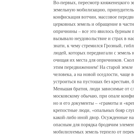
Во-первых, пересмотр княженецкого з
земельную мобилизацию, принудитель
конфискация вотчин, массовое передв
церковных земель и обращение в част
опричнины – все это явилось бурным 
вызывало неудовольствие и страх в на
знати, к чему стремился Грозный, гиб
людей, которых передвигали с земель 
очищая их места для опричников. Скол
этим передвижением! На старой земле
человека, а на новой оседлости, чаще 
устроиться на пустошах без крестьян, 
Меньшая братия, люди зависимые от сл
московскому обычаю, при опале конфи
но и его документы – «грамоты и «кре
крепостные люди, «опальных бояр слуг
какой-либо иной двор. Осужденные на 
опасным для порядка бродячим элемент
мобилизуемых земель терпело от перем