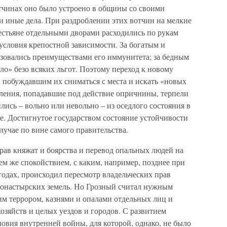
тчинах оно было устроено в общины со своими
 иные дела. При раздроблении этих вотчин на мелкие
естьяне отдельными дворами расходились по рукам
условия крепостной зависимости. За богатым и
ьзовались преимуществами его иммунитета; за бедным
о» безо всяких льгот. Поэтому переход к новому
, побуждавшим их сниматься с места и искать «новых
еления, попадавшие под действие опричнины, терпели
ись – вольно или невольно – из оседлого состояния в
ее. Достигнутое государством состояние устойчивости
лучае по вине самого правительства.
рав княжат и боярства и перевод опальных людей на
ем же спокойствием, с каким, например, позднее при
одах, происходил пересмотр владельческих прав
монастырских земель. Но Грозный считал нужным
им террором, казнями и опалами отдельных лиц и
озяйств и целых уездов и городов. С развитием
овия внутренней войны, для которой, однако, не было