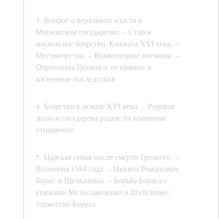
3. Вопрос о верховной власти в
Московском государстве. – Старое
московское боярство. Княжата XVI века. –
Местничество. – Княженецкие вотчины. –
Опричнина Грозного; ее прямые и
косвенные последствия
4. Боярство в исходе XVI века. – Родовая
знать и государева родня; их взаимные
отношения
5. Царская семья после смерти Грозного. –
Волнения 1584 года. – Никита Романович,
Борис и Щелкаловы. – Борьба Бориса с
князьями Мстиславскими и Шуйскими;
торжество Бориса