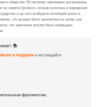
 самого общества. По меткому замечанию англичанина
е по смерти Грозного, низкая политика и варварские
осударство и до того возбудили всеобщий ропот и
мому, это должно было окончиться не иначе, как
муты, это замечание вполне было оправдано
и.
книг! 📚
писки в подарок
и наслаждайся
омительным фрагментом.