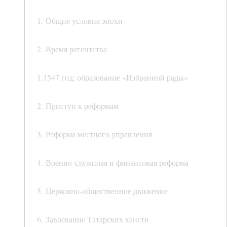
1. Общие условия эпохи
2. Время регентства
1.1547 год; образование «Избранной рады»
2. Приступ к реформам
3. Реформа местного управления
4. Военно-служилая и финансовая реформа
5. Церковно-общественное движение
6. Завоевание Татарских ханств