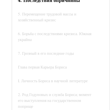
4. Последствия опричнины
5. Перемещение трудовой массы и
хозяйственный кризис
6. Борьба с последствиями кризиса. Южная
украйна
7. Грозный в его последние годы
Глава первая Карьера Бориса
I. Личность Бориса в научной литературе
2. Род Годуновых и служба Бориса; момент
его выступления на государственном
поприще