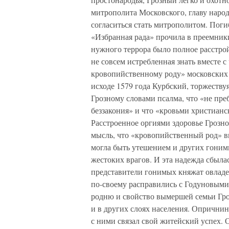
митрополита Московского, главу наро
согласиться стать митрополитом. Поги
«Избранная рада» прочила в преемники
нужного террора было полное расстрой
не совсем истребленная знать вместе с
кровопийственному роду» московских г
исходе 1579 года Курбский, торжеству
Грозному словами псалма, что «не пре
беззакония» и что «кровьми христиан
Расстроенное оргиями здоровье Грозно
мысль, что «кровопийственный род» в
могла быть утешением и других гоним
жестоких врагов. И эта надежда сбылас
представители гонимых княжат овладе
по-своему расправились с Годуновыми
родню и свойство вымершей семьи Гроз
и в других слоях населения. Опричнина
с ними связал свой житейский успех. 