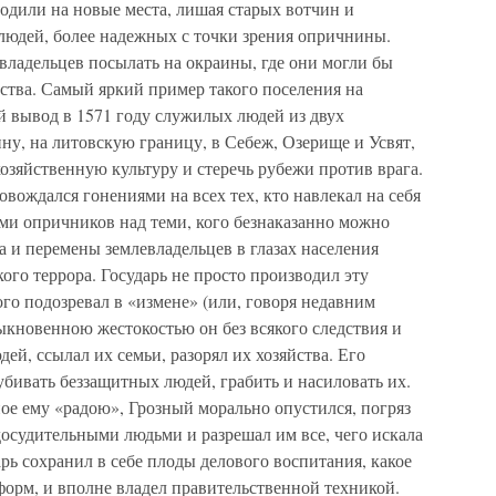
одили на новые места, лишая старых вотчин и
 людей, более надежных с точки зрения опричнины.
владельцев посылать на окраины, где они могли бы
ства. Самый яркий пример такого поселения на
й вывод в 1571 году служилых людей из двух
ну, на литовскую границу, в Себеж, Озерище и Усвят,
озяйственную культуру и стеречь рубежи против врага.
ождался гонениями на всех тех, кто навлекал на себя
ми опричников над теми, кого безнаказанно можно
а и перемены землевладельцев в глазах населения
ого террора. Государь не просто производил эту
ого подозревал в «измене» (или, говоря недавним
ыкновенною жестокостью он без всякого следствия и
ей, ссылал их семьи, разорял их хозяйства. Его
убивать беззащитных людей, грабить и насиловать их.
ое ему «радою», Грозный морально опустился, погряз
едосудительными людьми и разрешал им все, чего искала
рь сохранил в себе плоды делового воспитания, какое
форм, и вполне владел правительственной техникой.