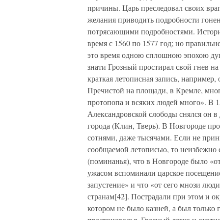
причины. Царь преследовал своих враг
желания приводить подробности гонен
потрясающими подробностями. Историк
время с 1560 по 1577 год; но правиль
это время одною сплошною эпохою ду
знати Грозный простирал свой гнев на
краткая летописная запись, например, о
Пречистой на площади, в Кремле, мно
протопопа и всяких людей много». В 1
Александровской слободы снялся он в 
города (Клин, Тверь). В Новгороде про
сотнями, даже тысячами. Если не при
сообщаемой летописью, то неизбежно 
(поминанья), что в Новгороде было «от
ужасом вспоминали царское посещение
запустение» и что «от сего мнози люд
странам[42]. Пострадали при этом и ок
котором не было казней, а был только
простонародья, Грозный легко и охотно