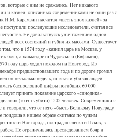
ов, которые с ним не сражались. Нет никакого
ий и казней, описанных современниками не один раз с
 Н.М. Карамзин насчитал «шесть эпох казней» за
нее поступили последующие исследователи, считая все
шегубства. Не довольствуясь уничтожением одной
 людей всех состояний и губил их массами. Существует
 том, что в 1574 году «казнил царь на Москве, у
гих бояр, архимандрита Чудовского (Евфимия),
570 году царь ходил походом на Новгород. Из
декабре предшествовавшего года и по дороге громил
вел он несколько недель, истязая и убивая людей
нимать баснословной цифры погибших 60 000,
следует принять показание царского «синодика»
делано» (то есть убито) 1505 человек. Современники с
 и говорили, что от него «бысть Великому Новуграду
ие поидоша в нищем образе скитаяся по чужим
рестности Новгорода, пострадал слегка и Псков, в
 грабеж. Не ограничиваясь преследованием бояр и
 истреблял духовенство; даже сослал и велел убить