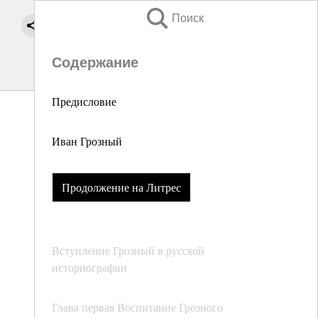
Поиск
Содержание
Предисловие
Иван Грозный
Продолжение на Литрес
Вступление Грозный в русской
историографии
Глава первая Воспитание Грозного