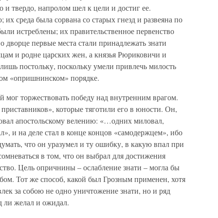
 и твердо, напролом шел к цели и достиг ее.
 их среда была сорвана со старых гнезд и развеяна по
были истреблены; их правительственное первенство
о дворце первые места стали принадлежать знати
ам и родне царских жен, а князья Рюриковичи и
 лишь постольку, поскольку умели привлечь милость
вом «опришнинском» порядке.
й мог торжествовать победу над внутренним врагом.
 приставников», которые тяготили его в юности. Он,
овал апостольскому велению: «…одних миловал,
л», и на деле стал в конце концов «самодержцем», ибо
умать, что он уразумел и ту ошибку, в какую впал при
омневаться в том, что он выбрал для достижения
ство. Цель опричнины – ослабление знати – могла бы
ом. Тот же способ, какой был Грозным применен, хотя
лек за собою не одно уничтожение знати, но и ряд
 ли желал и ожидал.