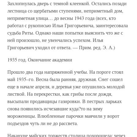
Захлопнулась дверь с темной клеенкой. Остались позади
лестница со щербатыми ступенями, неприметный дом,
неприметная улица… до весны 1943 года (всех, кто
работал с рукописью Ильи Григорьевича, заинтересовала
судьба Риты. Однако наши попытки выяснить что же с
ней произошло, не увенчались успехом. Илья
Григорьевич уходил от ответа. — Прим. ред. Э. А.)
1935 год. Окончание академии
Прошло два года напряженной учебы. На пороге стоял
май 1935–го. Весна была ранняя, дружная. Снег сошел
еще в начале апреля, и деревья уже опушились молодой
листвой. На перекрестки, как грибы после дождя,
высыпали продавщицы газировки. В пестрых ларьках
снова появились исчезавшие куда?то на зиму
мороженицы. Влюбленные парочки маячили у ворот
подъездов чуть ли не до рассвета.
Накануне майских торжеств столица похорошела: через