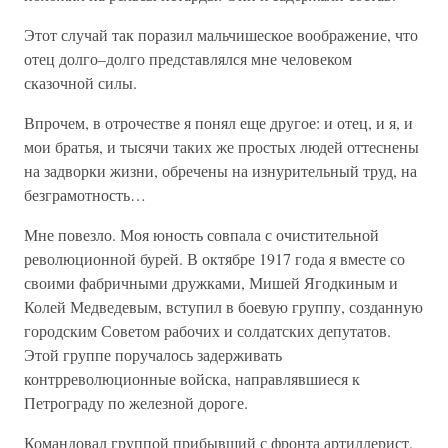
Этот случай так поразил мальчишеское воображение, что
отец долго–долго представлялся мне человеком
сказочной силы.
Впрочем, в отрочестве я понял еще другое: и отец, и я, и
мои братья, и тысячи таких же простых людей оттеснены
на задворки жизни, обречены на изнурительный труд, на
безграмотность…
Мне повезло. Моя юность совпала с очистительной
революционной бурей. В октябре 1917 года я вместе со
своими фабричными дружками, Мишей Ягодкиным и
Колей Медведевым, вступил в боевую группу, созданную
городским Советом рабочих и солдатских депутатов.
Этой группе поручалось задерживать
контрреволюционные войска, направлявшиеся к
Петрограду по железной дороге.
Командовал группой прибывший с фронта артиллерист,