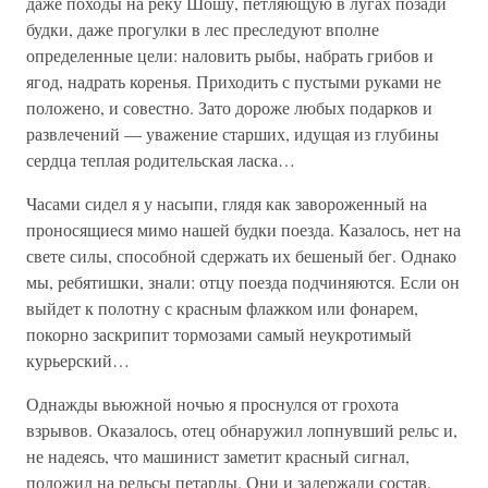
даже походы на реку Шошу, петляющую в лугах позади
будки, даже прогулки в лес преследуют вполне
определенные цели: наловить рыбы, набрать грибов и
ягод, надрать коренья. Приходить с пустыми руками не
положено, и совестно. Зато дороже любых подарков и
развлечений — уважение старших, идущая из глубины
сердца теплая родительская ласка…
Часами сидел я у насыпи, глядя как завороженный на
проносящиеся мимо нашей будки поезда. Казалось, нет на
свете силы, способной сдержать их бешеный бег. Однако
мы, ребятишки, знали: отцу поезда подчиняются. Если он
выйдет к полотну с красным флажком или фонарем,
покорно заскрипит тормозами самый неукротимый
курьерский…
Однажды вьюжной ночью я проснулся от грохота
взрывов. Оказалось, отец обнаружил лопнувший рельс и,
не надеясь, что машинист заметит красный сигнал,
положил на рельсы петарды. Они и задержали состав.