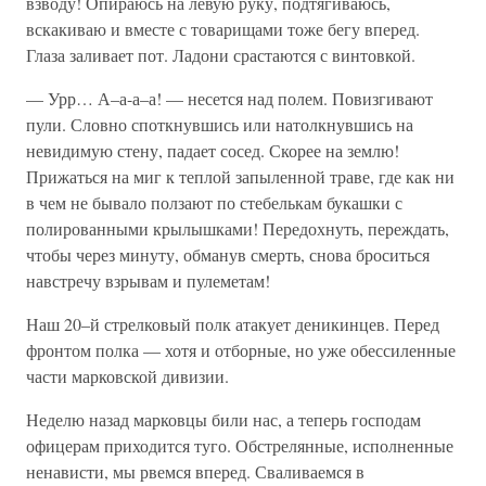
взводу! Опираюсь на левую руку, подтягиваюсь,
вскакиваю и вместе с товарищами тоже бегу вперед.
Глаза заливает пот. Ладони срастаются с винтовкой.
— Урр… А–а-а–а! — несется над полем. Повизгивают
пули. Словно споткнувшись или натолкнувшись на
невидимую стену, падает сосед. Скорее на землю!
Прижаться на миг к теплой запыленной траве, где как ни
в чем не бывало ползают по стебелькам букашки с
полированными крылышками! Передохнуть, переждать,
чтобы через минуту, обманув смерть, снова броситься
навстречу взрывам и пулеметам!
Наш 20–й стрелковый полк атакует деникинцев. Перед
фронтом полка — хотя и отборные, но уже обессиленные
части марковской дивизии.
Неделю назад марковцы били нас, а теперь господам
офицерам приходится туго. Обстрелянные, исполненные
ненависти, мы рвемся вперед. Сваливаемся в