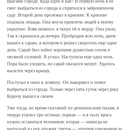
врагами городе. Куда идти и как? В первую ночь я не
смог выбраться из города и спрятался в заброшенном
саду. Второй день пролежал в крапиве. К крапиве
подошла лошадь. Она могла привлечь людей к моему
укрытию. Взяв шомпол, я ткнул ей в морду. Она ушла.
Так я скрывался до вечера. Пробродив всю ночь, днем
вышел к сараю, в котором и решил скоротать еще один
день. Сарай был набит хорошим душистым сеном и
овсяной соломой. Я уснул. Наступила еще одна ночь.
Пора было уходить, но сарай оказался заперт. Удалось
вылезти через крышу.
Постучал в окно к хозяину. Он накормил и помог
выбраться из города. Только через пять суток через реку
Корочу вышел к своим.
Уже тогда, во время скитаний по деникинским тылам, я
твердо усвоил три истины: первая — и в тылу врага
нужно оставаться человеком; вторая — никогда не
выпускай из рук оружия; третья — лучшим союзником за