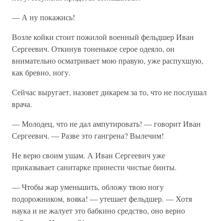
— А ну покажись!
Возле койки стоит пожилой военный фельдшер Иван
Сергеевич. Откинув тоненькое серое одеяло, он
внимательно осматривает мою правую, уже распухшую,
как бревно, ногу.
Сейчас выругает, назовет дикарем за то, что не послушал
врача.
— Молодец, что не дал ампутировать! — говорит Иван
Сергеевич. — Разве это гангрена? Вылечим!
Не верю своим ушам. А Иван Сергеевич уже
приказывает санитарке принести чистые бинты.
— Чтобы жар уменьшить, обложу твою ногу
подорожником, вояка! — утешает фельдшер. — Хотя
наука и не жалует это бабкино средство, оно верно