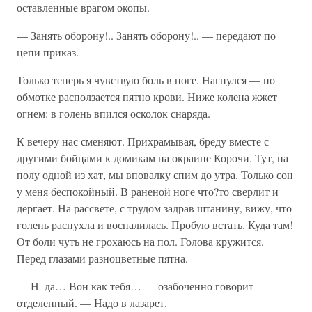
оставленные врагом окопы.
— Занять оборону!.. Занять оборону!.. — передают по
цепи приказ.
Только теперь я чувствую боль в ноге. Нагнулся — по
обмотке расползается пятно крови. Ниже колена жжет
огнем: в голень впился осколок снаряда.
К вечеру нас сменяют. Прихрамывая, бреду вместе с
другими бойцами к домикам на окраине Корочи. Тут, на
полу одной из хат, мы вповалку спим до утра. Только сон
у меня беспокойный. В раненой ноге что?то сверлит и
дергает. На рассвете, с трудом задрав штанину, вижу, что
голень распухла и воспалилась. Пробую встать. Куда там!
От боли чуть не грохаюсь на пол. Голова кружится.
Перед глазами разноцветные пятна.
— Н–да… Вон как тебя… — озабоченно говорит
отделенный. — Надо в лазарет.