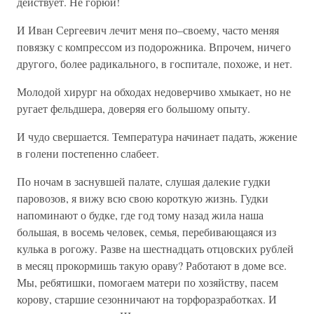
действует. Не горюй!
И Иван Сергеевич лечит меня по–своему, часто меняя
повязку с компрессом из подорожника. Впрочем, ничего
другого, более радикального, в госпитале, похоже, и нет.
Молодой хирург на обходах недоверчиво хмыкает, но не
ругает фельдшера, доверяя его большому опыту.
И чудо свершается. Температура начинает падать, жжение
в голени постепенно слабеет.
По ночам в заснувшей палате, слушая далекие гудки
паровозов, я вижу всю свою короткую жизнь. Гудки
напоминают о будке, где год тому назад жила наша
большая, в восемь человек, семья, перебивающаяся из
кулька в рогожу. Разве на шестнадцать отцовских рублей
в месяц прокормишь такую ораву? Работают в доме все.
Мы, ребятишки, помогаем матери по хозяйству, пасем
корову, старшие сезонничают на торфоразработках. И