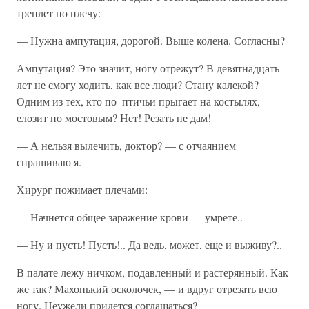
треплет по плечу:
— Нужна ампутация, дорогой. Выше колена. Согласны?
Ампутация? Это значит, ногу отрежут? В девятнадцать
лет не смогу ходить, как все люди? Стану калекой?
Одним из тех, кто по–птичьи прыгает на костылях,
елозит по мостовым? Нет! Резать не дам!
— А нельзя вылечить, доктор? — с отчаянием
спрашиваю я.
Хирург пожимает плечами:
— Начнется общее заражение крови — умрете..
— Ну и пусть! Пусть!.. Да ведь, может, еще и выживу?..
В палате лежу ничком, подавленный и растерянный. Как
же так? Махонький осколочек, — и вдруг отрезать всю
ногу. Неужели придется соглашаться?