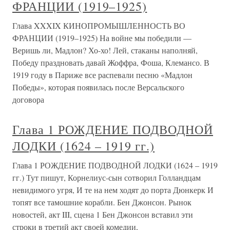
ФРАНЦИИ (1919–1925)
Глава XXXIX КИНОПРОМЫШЛЕННОСТЬ ВО
ФРАНЦИИ (1919–1925) На войне мы победили —
Веришь ли, Мадлон? Хо-хо! Лей, стаканы наполняй,
Победу праздновать давай Жоффра, Фоша, Клемансо. В
1919 году в Париже все распевали песню «Мадлон
Победы», которая появилась после Версальского
договора
Глава 1 РОЖДЕНИЕ ПОДВОДНОЙ
ЛОДКИ (1624 – 1919 гг.)
Глава 1 РОЖДЕНИЕ ПОДВОДНОЙ ЛОДКИ (1624 – 1919
гг.) Тут пишут, Корнелиус-сын сотворил Голландцам
невидимого угря, И те на нем ходят до порта Дюнкерк И
топят все тамошние корабли. Бен Джонсон. Рынок
новостей, акт III, сцена 1 Бен Джонсон вставил эти
строки в третий акт своей комедии,