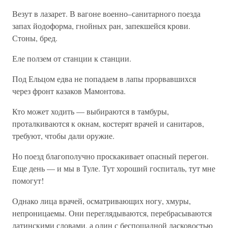
Везут в лазарет. В вагоне военно–санитарного поезда
запах йодоформа, гнойных ран, запекшейся крови.
Стоны, бред.
Еле ползем от станции к станции.
Под Ельцом едва не попадаем в лапы прорвавшихся
через фронт казаков Мамонтова.
Кто может ходить — выбираются в тамбуры,
проталкиваются к окнам, костерят врачей и санитаров,
требуют, чтобы дали оружие.
Но поезд благополучно проскакивает опасный перегон.
Еще день — и мы в Туле. Тут хороший госпиталь, тут мне
помогут!
Однако лица врачей, осматривающих ногу, хмуры,
непроницаемы. Они переглядываются, перебрасываются
латинскими словами, а один с беспощадной ласковостью