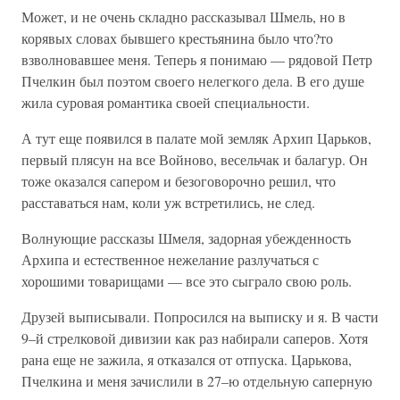
Может, и не очень складно рассказывал Шмель, но в
корявых словах бывшего крестьянина было что?то
взволновавшее меня. Теперь я понимаю — рядовой Петр
Пчелкин был поэтом своего нелегкого дела. В его душе
жила суровая романтика своей специальности.
А тут еще появился в палате мой земляк Архип Царьков,
первый плясун на все Войново, весельчак и балагур. Он
тоже оказался сапером и безоговорочно решил, что
расставаться нам, коли уж встретились, не след.
Волнующие рассказы Шмеля, задорная убежденность
Архипа и естественное нежелание разлучаться с
хорошими товарищами — все это сыграло свою роль.
Друзей выписывали. Попросился на выписку и я. В части
9–й стрелковой дивизии как раз набирали саперов. Хотя
рана еще не зажила, я отказался от отпуска. Царькова,
Пчелкина и меня зачислили в 27–ю отдельную саперную