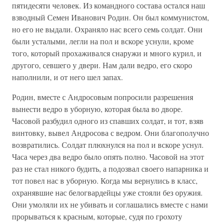
пятидесяти человек. Из командного состава остался наш
взводный Семен Иванович Родин. Он был коммунистом,
но его не выдали. Охраняло нас всего семь солдат. Они
были усталыми, легли на пол и вскоре уснули, кроме
того, который прохаживался снаружи и много курил, и
другого, севшего у двери. Нам дали ведро, его скоро
наполнили, и от него шел запах.
Родин, вместе с Андросовым попросили разрешения
вынести ведро в уборную, которая была во дворе.
Часовой разбудил одного из спавших солдат, и тот, взяв
винтовку, вывел Андросова с ведром. Они благополучно
возвратились. Солдат плюхнулся на пол и вскоре уснул.
Часа через два ведро было опять полно. Часовой на этот
раз не стал никого будить, а подозвал своего напарника и
тот повел нас в уборную. Когда мы вернулись в класс,
охранявшие нас белогвардейцы уже стояли без оружия.
Они умоляли их не убивать и соглашались вместе с нами
прорываться к красным, которые, судя по грохоту