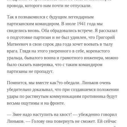
провода, которого нам почти не отпускали.
Так я познакомился с будущим легендарным
партизанским командиром. В июле 1941 года мы
свиделись вновь. Оба обрадовались встрече. Я рассказал
о подготовке партизан и не был удивлен, что Григорий
Матвеевич в свои сорок два года хочет воевать в тылу
врага. Глядя на этого уверенного в себе, коренастого
уральца, бывалого воина и грамотного инженера, можно
было сказать наверняка, что с таким командиром
партизаны не пропадут.
Помнится, мы вместе как?то обедали. Линьков очень
убедительно доказывал, что при создавшемся положении
удары по растянутым коммуникациям противника будут
весьма ощутимы и на фронте.
— Змее надо наступить на хвост! — убежденно говорил
Линьков. — Голову она повернуть не сможет. Ей сейчас