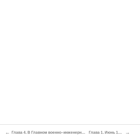
←
→
Глава 4. В Главном военно–инженерном управлении
Глава 1. Июнь 1941 года.