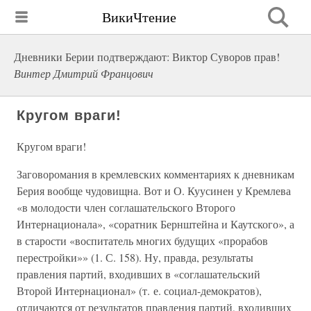
ВикиЧтение
Дневники Берии подтверждают: Виктор Суворов прав!
Винтер Дмитрий Францович
Кругом враги!
Кругом враги!
Заговоромания в кремлевских комментариях к дневникам
Берия вообще чудовищна. Вот и О. Куусинен у Кремлева
«в молодости член соглашательского Второго
Интернационала», «соратник Бернштейна и Каутского», а
в старости «воспитатель многих будущих «прорабов
перестройки»» (1. С. 158). Ну, правда, результаты
правления партий, входивших в «соглашательский
Второй Интернационал» (т. е. социал-демократов),
отличаются от результатов правления партий, входивших