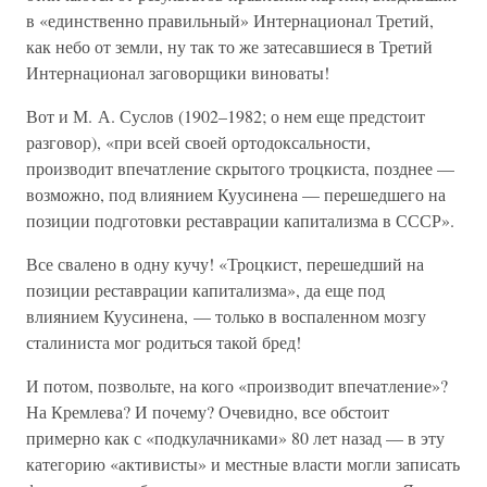
в «единственно правильный» Интернационал Третий,
как небо от земли, ну так то же затесавшиеся в Третий
Интернационал заговорщики виноваты!
Вот и М. А. Суслов (1902–1982; о нем еще предстоит
разговор), «при всей своей ортодоксальности,
производит впечатление скрытого троцкиста, позднее —
возможно, под влиянием Куусинена — перешедшего на
позиции подготовки реставрации капитализма в СССР».
Все свалено в одну кучу! «Троцкист, перешедший на
позиции реставрации капитализма», да еще под
влиянием Куусинена, — только в воспаленном мозгу
сталиниста мог родиться такой бред!
И потом, позвольте, на кого «производит впечатление»?
На Кремлева? И почему? Очевидно, все обстоит
примерно как с «подкулачниками» 80 лет назад — в эту
категорию «активисты» и местные власти могли записать