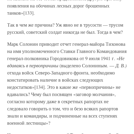
появления на обочинах лесных дорог брошенных
танков»[133].
Так в чем же причина? Уж явно не в трусости — трусом
русский, советский солдат никогда не был. Тогда в чем?
Марк Солонин приводит отчет генерал-майора Тихонова
на имя уполномоченного Ставки Главного Командования
генерал-полковника Городовикова от 9 июля 1941 г.
«Не
вдаваясь в первопричины
(выделено Солониным. —
Д. В.)
отхода войск Северо-Западного фронта, необходимо
констатировать наличие в войсках следующих
недостатков»[134]. Это в какие же «первопричины» не
вдавались? Чему был посвящен «заговор молчания»,
согласно которому даже в секретных рапортах не
следовало говорить о том, что и безо всяких рапортов
знали и командиры, и подчиненные на всех ступенях
военной лестницы»?