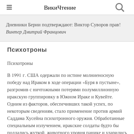
ВикиЧтение
Дневники Берии подтверждают: Виктор Суворов прав!
Винтер Дмитрий Францович
Психотроны
Психотроны
В 1991 г. США одержали по истине молниеносную
победу над Ираком в ходе операции «Буря в пустыне»,
разгромив с ничтожными потерями полумиллионную
иракскую группировку в Южном Ираке и Кувейте.
Одним из факторов, обеспечивших такой успех, по
некоторым сведениям, стало применение против армий
Саддама Хусейна психотронного оружия. Обработанные
специальным излучением, иракские солдаты будто бы
поддались жуткой, животного уровня панике и ударились