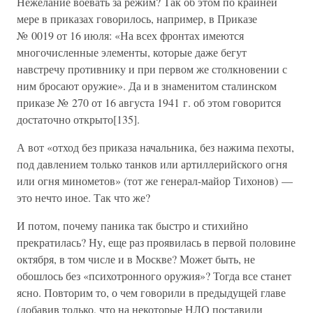
Нежелание воевать за режим? Так об этом по крайней
мере в приказах говорилось, например, в Приказе
№ 0019 от 16 июля: «На всех фронтах имеются
многочисленные элементы, которые даже бегут
навстречу противнику и при первом же столкновении с
ним бросают оружие». Да и в знаменитом сталинском
приказе № 270 от 16 августа 1941 г. об этом говорится
достаточно открыто[135].
А вот «отход без приказа начальника, без нажима пехоты,
под давлением только танков или артиллерийского огня
или огня минометов» (тот же генерал-майор Тихонов) —
это нечто иное. Так что же?
И потом, почему паника так быстро и стихийно
прекратилась? Ну, еще раз проявилась в первой половине
октября, в том числе и в Москве? Может быть, не
обошлось без «психотронного оружия»? Тогда все станет
ясно. Повторим то, о чем говорили в предыдущей главе
(добавив только, что на некоторые НЛО поставили