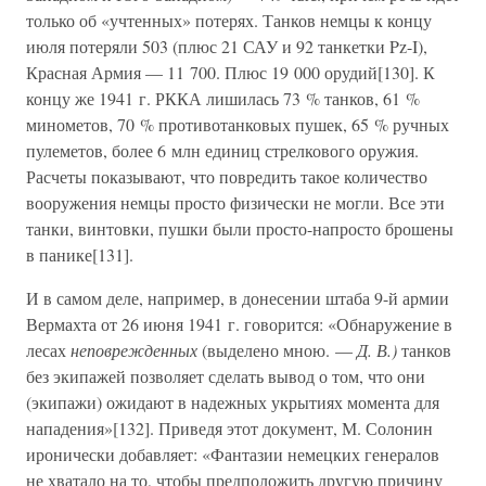
только об «учтенных» потерях. Танков немцы к концу
июля потеряли 503 (плюс 21 САУ и 92 танкетки Pz-I),
Красная Армия — 11 700. Плюс 19 000 орудий[130]. К
концу же 1941 г. РККА лишилась 73 % танков, 61 %
минометов, 70 % противотанковых пушек, 65 % ручных
пулеметов, более 6 млн единиц стрелкового оружия.
Расчеты показывают, что повредить такое количество
вооружения немцы просто физически не могли. Все эти
танки, винтовки, пушки были просто-напросто брошены
в панике[131].
И в самом деле, например, в донесении штаба 9-й армии
Вермахта от 26 июня 1941 г. говорится: «Обнаружение в
лесах
неповрежденных
(выделено мною. —
Д. В.)
танков
без экипажей позволяет сделать вывод о том, что они
(экипажи) ожидают в надежных укрытиях момента для
нападения»[132]. Приведя этот документ, М. Солонин
иронически добавляет: «Фантазии немецких генералов
не хватало на то, чтобы предположить другую причину