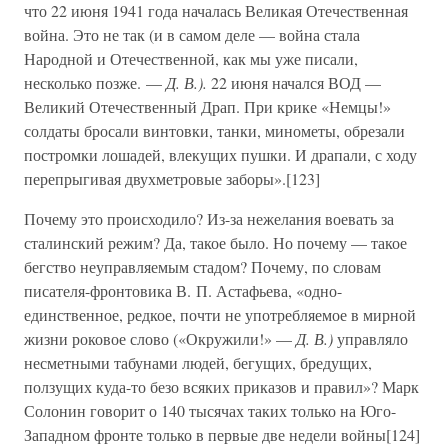
что 22 июня 1941 года началась Великая Отечественная
война. Это не так (и в самом деле — война стала
Народной и Отечественной, как мы уже писали,
несколько позже. —
Д. В.).
22 июня начался ВОД —
Великий Отечественный Драп. При крике «Немцы!»
солдаты бросали винтовки, танки, минометы, обрезали
постромки лошадей, влекущих пушки. И драпали, с ходу
перепрыгивая двухметровые заборы».[123]
Почему это происходило? Из-за нежелания воевать за
сталинский режим? Да, такое было. Но почему — такое
бегство неуправляемым стадом? Почему, по словам
писателя-фронтовика В. П. Астафьева, «одно-
единственное, редкое, почти не употребляемое в мирной
жизни роковое слово («Окружили!» —
Д. В.)
управляло
несметными табунами людей, бегущих, бредущих,
ползущих куда-то безо всяких приказов и правил»? Марк
Солонин говорит о 140 тысячах таких только на Юго-
Западном фронте только в первые две недели войны[124]