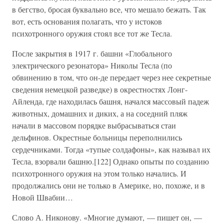
в бегство, бросая буквально все, что мешало бежать. Так
вот, есть основания полагать, что у истоков
психотронного оружия стоял все тот же Тесла.
После закрытия в 1917 г. башни «Глобального
электрического резонатора» Николы Тесла (по
обвинению в том, что он-де передает через нее секретные
сведения немецкой разведке) в окрестностях Лонг-
Айленда, где находилась башня, начался массовый падеж
животных, домашних и диких, а на соседний пляж
начали в массовом порядке выбрасываться стаи
дельфинов. Окрестные больницы переполнились
сердечниками. Тогда «тупые солдафоны», как называл их
Тесла, взорвали башню.[122] Однако опыты по созданию
психотронного оружия на этом только начались. И
продолжались они не только в Америке, но, похоже, и в
Новой Швабии…
Слово А. Никонову. «Многие думают, — пишет он, —