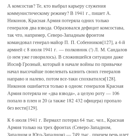
А комсостав? Те, кто выбрал карьеру служения
коммунистическому режиму? В 1941 г., пишет А.
Никонов, Красная Армия потеряла одних только
генералов два взвода. Образовался дефицит комсостава,
так что, например, Северо-Западным фронтом
командовал генерал-майор П. П. Собенников[127], а 4-й
армией с 8 июля 1941 г. — полковник (!) Л. М. Сандалов
(о нем уже говорилось). В сложившейся ситуации даже
Иосиф Грозный, который в начале войны по привычке
начал высочайше повелевать казнить своих генералов
направо и налево, потом все-таки спохватился[128].
Никонов ошибается только в одном: генералов Красная
Армия потеряла не «два взвода», а целую роту — 106
попало в плен и 20 (а также 182 432 офицера) пропало
без вести[129].
К 6 июля 1941 г. Вермахт потерял 64 тыс. чел., Красная
Армия только на трех фронтах (Северо-Западном,
Западном и Юго-Западном) — 749 тыс., причем речь идет