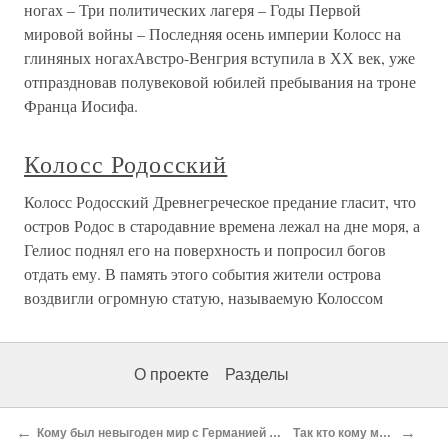
ногах – Три политических лагеря – Годы Первой
мировой войны – Последняя осень империи Колосс на
глиняных ногахАвстро-Венгрия вступила в ХХ век, уже
отпраздновав полувековой юбилей пребывания на троне
Франца Иосифа.
Колосс Родосский
Колосс Родосский Древнегреческое предание гласит, что
остров Родос в стародавние времена лежал на дне моря, а
Гелиос поднял его на поверхность и попросил богов
отдать ему. В память этого события жители острова
воздвигли огромную статую, называемую Колоссом
О проекте
Разделы
←
→
Кому был невыгоден мир с Германией и Японией?
Так кто кому мешал?