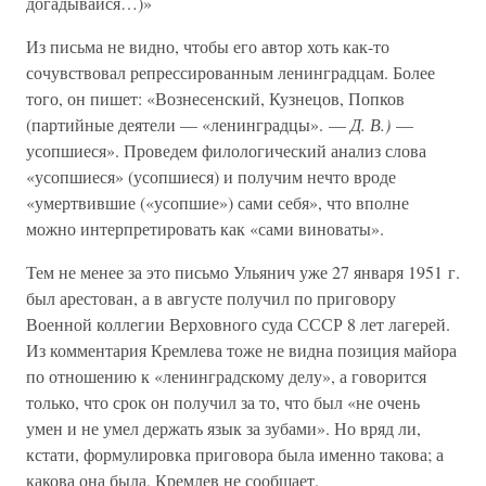
догадывайся…)»
Из письма не видно, чтобы его автор хоть как-то
сочувствовал репрессированным ленинградцам. Более
того, он пишет: «Вознесенский, Кузнецов, Попков
(партийные деятели — «ленинградцы». —
Д. В.)
—
усопшиеся». Проведем филологический анализ слова
«усопшиеся» (усопшиеся) и получим нечто вроде
«умертвившие («усопшие») сами себя», что вполне
можно интерпретировать как «сами виноваты».
Тем не менее за это письмо Ульянич уже 27 января 1951 г.
был арестован, а в августе получил по приговору
Военной коллегии Верховного суда СССР 8 лет лагерей.
Из комментария Кремлева тоже не видна позиция майора
по отношению к «ленинградскому делу», а говорится
только, что срок он получил за то, что был «не очень
умен и не умел держать язык за зубами». Но вряд ли,
кстати, формулировка приговора была именно такова; а
какова она была, Кремлев не сообщает.