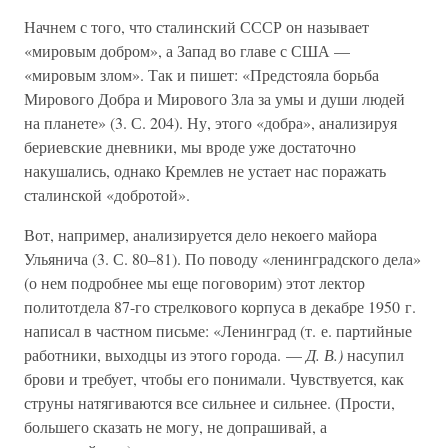
Начнем с того, что сталинский СССР он называет
«мировым добром», а Запад во главе с США —
«мировым злом». Так и пишет: «Предстояла борьба
Мирового Добра и Мирового Зла за умы и души людей
на планете» (3. С. 204). Ну, этого «добра», анализируя
бериевские дневники, мы вроде уже достаточно
накушались, однако Кремлев не устает нас поражать
сталинской «добротой».
Вот, например, анализируется дело некоего майора
Ульянича (3. С. 80–81). По поводу «ленинградского дела»
(о нем подробнее мы еще поговорим) этот лектор
политотдела 87-го стрелкового корпуса в декабре 1950 г.
написал в частном письме: «Ленинград (т. е. партийные
работники, выходцы из этого города. —
Д. В.)
насупил
брови и требует, чтобы его понимали. Чувствуется, как
струны натягиваются все сильнее и сильнее. (Прости,
большего сказать не могу, не допрашивай, а