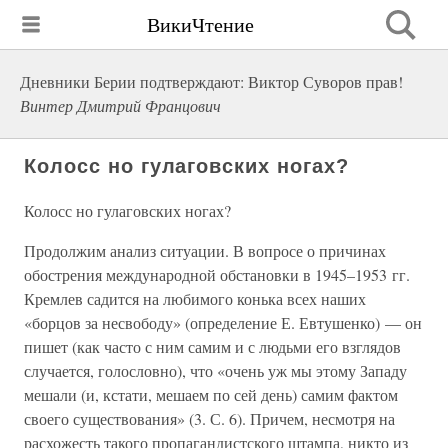
ВикиЧтение
Дневники Берии подтверждают: Виктор Суворов прав!
Винтер Дмитрий Францович
Колосс но гулаговских ногах?
Колосс но гулаговских ногах?
Продолжим анализ ситуации. В вопросе о причинах
обострения международной обстановки в 1945–1953 гг.
Кремлев садится на любимого конька всех наших
«борцов за несвободу» (определение Е. Евтушенко) — он
пишет (как часто с ним самим и с людьми его взглядов
случается, голословно), что «очень уж мы этому Западу
мешали (и, кстати, мешаем по сей день) самим фактом
своего существования» (3. С. 6). Причем, несмотря на
расхожесть такого пропагандистского штампа, никто из