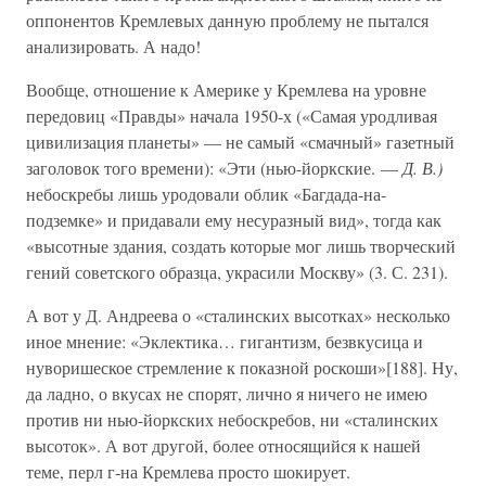
оппонентов Кремлевых данную проблему не пытался
анализировать. А надо!
Вообще, отношение к Америке у Кремлева на уровне
передовиц «Правды» начала 1950-х («Самая уродливая
цивилизация планеты» — не самый «смачный» газетный
заголовок того времени): «Эти (нью-йоркские. —
Д. В.)
небоскребы лишь уродовали облик «Багдада-на-
подземке» и придавали ему несуразный вид», тогда как
«высотные здания, создать которые мог лишь творческий
гений советского образца, украсили Москву» (3. С. 231).
А вот у Д. Андреева о «сталинских высотках» несколько
иное мнение: «Эклектика… гигантизм, безвкусица и
нуворишеское стремление к показной роскоши»[188]. Ну,
да ладно, о вкусах не спорят, лично я ничего не имею
против ни нью-йоркских небоскребов, ни «сталинских
высоток». А вот другой, более относящийся к нашей
теме, перл г-на Кремлева просто шокирует.