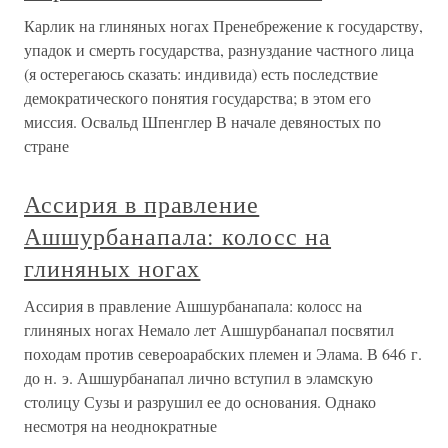
Карлик на глиняных ногах Пренебрежение к государству,
упадок и смерть государства, разнуздание частного лица
(я остерегаюсь сказать: индивида) есть последствие
демократического понятия государства; в этом его
миссия. Освальд Шпенглер В начале девяностых по
стране
Ассирия в правление
Ашшурбанапала: колосс на
глиняных ногах
Ассирия в правление Ашшурбанапала: колосс на
глиняных ногах Немало лет Ашшурбанапал посвятил
походам против североарабских племен и Элама. В 646 г.
до н. э. Ашшурбанапал лично вступил в эламскую
столицу Сузы и разрушил ее до основания. Однако
несмотря на неоднократные