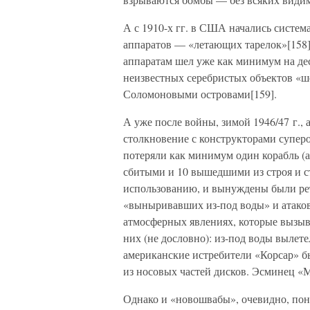
А с 1910-х гг. в США начались систем
аппаратов — «летающих тарелок»[158]
аппаратам шел уже как минимум на деся
неизвестных серебристых объектов «ш
Соломоновыми островами[159].
А уже после войны, зимой 1946/47 г.,
столкновение с конструкторами супе
потеряли как минимум один корабль (а 
сбитыми и 10 вышедшими из строя и 
использованию, и вынуждены были ре
«выныривавших из-под воды» и атако
атмосферных явлениях, которые вызыва
них (не дословно): из-под воды вылете
американские истребители «Корсар»
из носовых частей дисков. Эсминец «Мэ
Однако и «новошвабы», очевидно, пони