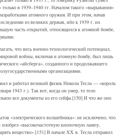
 только в 1939–1940 гг. Началом такого «вырывания»
разработками атомного оружия. И при этом, начав
оследними из великих держав, ибо к 1939 г. их
ьшую часть открытий, относящихся к атомной бомбе,
ервыми.
лагать, что весь военно-технологический потенциал,
мировой войны, включая и атомную бомбу, был лишь
ического «айсберга», созданного и продолжавшего
полугосударственными организациями.
жил и работал великий физик Никола Тесла — «король
варя 1943 г.). Так вот, когда он умер, то тело
ъяло все документы из его сейфа.[150] И что же оно
ытов «электрического волшебника»: не исключено, что
 — изобрел «высокочастотную кнопочную лампу,
рять вещество».[151] В начале XX в. Тесла отправил