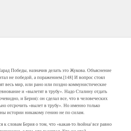
арад Победы, назначив делать это Жукова. Объяснение
итал не победой, а поражением.[148] И вопрос стоял
т весь мир, или рано или поздно коммунистические
внование и «вылетят в трубу». Надо Сталину отдать
очевидно, и Берия): он сделал все, что в человеческих
ьно отсрочить «вылет в трубу». Но именно только
оны истории никакому гению не по силам.
 к словам Берия о том, что «какая-то /война/ все равно
логически, с тем, кто выиграл. Кто же это?