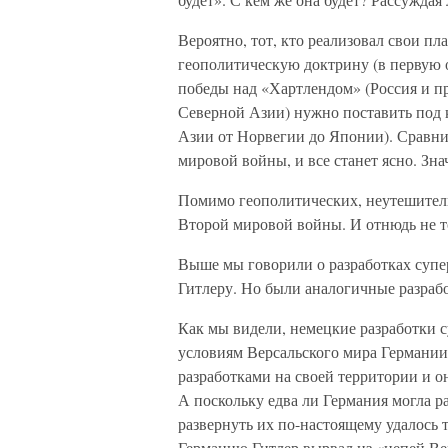
Вероятно, тот, кто реализовал свои п
геополитическую доктрину (в первую о
победы над «Хартлендом» (Россия и 
Северной Азии) нужно поставить под 
Азии от Норвегии до Японии). Сравни
мировой войны, и все станет ясно. Зна
Помимо геополитических, неутешител
Второй мировой войны. И отнюдь не 
Выше мы говорили о разработках супе
Гитлеру. Но были аналогичные разрабо
Как мы видели, немецкие разработки с
условиям Версальского мира Германи
разработками на своей территории и о
А поскольку едва ли Германия могла 
развернуть их по-настоящему удалось т
Германию Гитлер вырвал из «цепей Вер