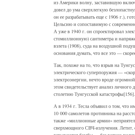
из Америки волну, заставившую включ
довел до ума сверхлегкую безлопастн
он ее разрабатывать еще с 1906 г.), го
Цельсию и сопоставимую с современно
А уже в 1940 г. он спроектировал элек
стомиллионную) сантиметра и напряже
взлета (1908), суда на воздушной поду
основания думать, что все это — скоре
Так, похоже на то, что взрыв на Тунгу
электрического суперпоружия — «скор
электроэнергии, нечто вроде огромно
этом свидетельствует анализ личного 
столетию Тунгусской катастрофы[156].
А в 1934 г. Тесла объявил о том, что 
10 000 самолетов противника на расст
также «миллионные армии» неприятеля
сверхмощного СВЧ-излучения. Летит, 
взрываются бомбы — без всяких види