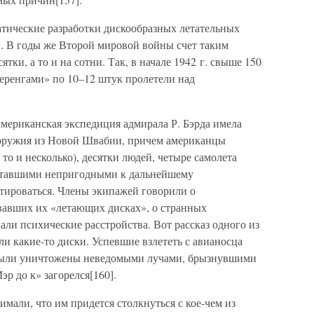
атические разработки дискообразных летательных
. В годы же Второй мировой войны счет таким
тки, а то и на сотни. Так, в начале 1942 г. свыше 150
еренгами» по 10–12 штук пролетели над
 американская экспедиция адмирала Р. Бэрда имела
роружия из Новой Швабии, причем американцы
то и несколько), десятки людей, четыре самолета
ставшими непригодными к дальнейшему
тироваться. Члены экипажей говорили о
вавших их «летающих дисках», о странных
ли психические расстройства. Вот рассказ одного из
ли какие-то диски. Успевшие взлететь с авианосца
 были уничтожены неведомыми лучами, брызнувшими
р до к» загорелся[160].
мали, что им придется столкнуться с кое-чем из