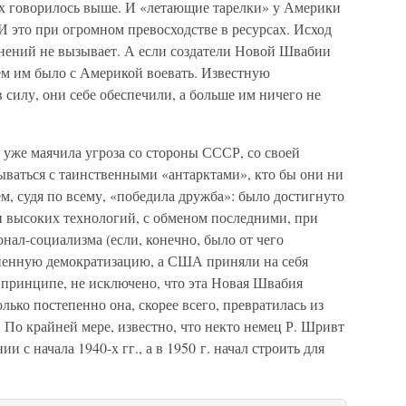
ых говорилось выше. И «летающие тарелки» у Америки
 И это при огромном превосходстве в ресурсах. Исход
мнений не вызывает. А если создатели Новой Швабии
чем им было с Америкой воевать. Известную
 силу, они себе обеспечили, а больше им ничего не
 уже маячила угроза со стороны СССР, со своей
ываться с таинственными «антарктами», кто бы они ни
м, судя по всему, «победила дружба»: было достигнуто
и высоких технологий, с обменом последними, при
нал-социализма (если, конечно, было от чего
епенную демократизацию, а США приняли на себя
В принципе, не исключено, что эта Новая Швабия
лько постепенно она, скорее всего, превратилась из
о крайней мере, известно, что некто немец Р. Шривт
 с начала 1940-х гг., а в 1950 г. начал строить для