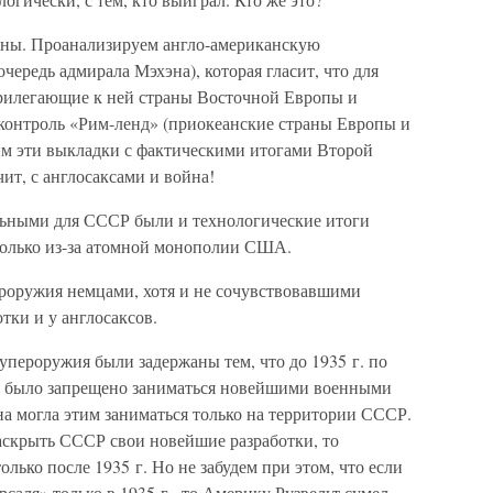
ланы. Проанализируем англо-американскую
чередь адмирала Мэхэна), которая гласит, что для
прилегающие к ней страны Восточной Европы и
контроль «Рим-ленд» (приокеанские страны Европы и
м эти выкладки с фактическими итогами Второй
чит, с англосаксами и война!
ьными для СССР были и технологические итоги
только из-за атомной монополии США.
роружия немцами, хотя и не сочувствовавшими
тки и у англосаксов.
упероружия были задержаны тем, что до 1935 г. по
и было запрещено заниматься новейшими военными
на могла этим заниматься только на территории СССР.
раскрыть СССР свои новейшие разработки, то
олько после 1935 г. Но не забудем при этом, что если
саля» только в 1935 г., то Америку Рузвельт сумел