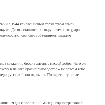
мии в 1944 явилась новым торжеством самой
 науки. Десять сталинских сокрушительных ударов
емленностью, они были объединены мудрым
ца сражения, бросив лагерь с массой добра. Чего он
чему в панике бросил руководство – не совсем ясно.
ери русских были огромны. По пересчету после
жавшейся два с половиной месяца, горнострелковый