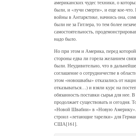
американских чудес техники, о котор
были, и «лучи смерти», и еще кое-что.
войны в Антарктике, начнись она, со
были не за Гитлера, то тем более неза
самостоятельность, продемонстрировав
надо было.
Но при этом и Америка, перед которой
стороны едва ли горела желанием связ
были. Неудивительно, что в дальнейше
соглашение о сотрудничестве в област
этом «новошвабы» отказались от нацио
отказываться…) и взяли курс на пост
обязанность поставки сырья для нее. 
продолжает существовать и сегодня. То
«Новой Швабии» в «Новую Америку». П
строил «летающие тарелки» для Германии
США[161].