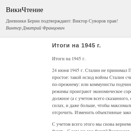
ВикиЧтение
Дневники Берии подтверждают: Виктор Суворов прав!
Винтер Дмитрий Францович
Итоги на 1945 г.
Итоги на 1945 г.
24 июня 1945 г. Сталин не принимал П
простое: такой исход войны Сталин сч
по-прежнему: или коммунисты подчиня
режимы проиграют экономическое соре
должное (а с учетом всего сказанного, 
силах, и даже больше, чтобы максимал
отсрочить. Изменить объективные зак
С учетом всего этого мы снова вернемся
будет». С кем же она будет? Рассуждая 