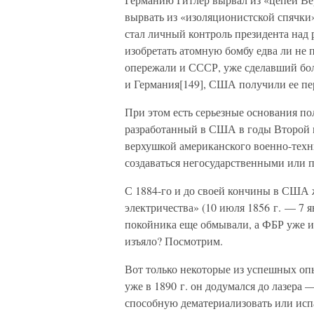
вырвать из «изоляционистской спячки»
стал личный контроль президента над 
изобретать атомную бомбу едва ли не п
опережали и СССР, уже сделавший бол
и Германия[149], США получили ее п
При этом есть серьезные основания по
разработанный в США в годы Второй 
верхушкой американского военно-техн
создаваться негосударственными или 
С 1884-го и до своей кончины в США 
электричества» (10 июля 1856 г. — 7 ян
покойника еще обмывали, а ФБР уже из
изъяло? Посмотрим.
Вот только некоторые из успешных оп
уже в 1890 г. он додумался до лазера
способную дематериализовать или испа