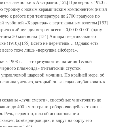
иться лампочки в Австралии.[152] Примерно к 1920 г.
ую турбину с новым керамическим компонентом (начал
товую к работе при температуре до 2700 градусов по
й турбиной «Хэрриера» с вертикальным взлетом.[153]
трический луч диаметром всего в 0,00 000 001 (одну
нием 50 млн вольт.[154] Аппарат вертикального
шке (1910).[155] Всего не перечтешь… Однако есть
е всего тоже лишь «верхушка айсберга».
ске в 1908 г. — это результат испытания Теслой
черного плазмоида» (гигантский сгусток
й управляемой шаровой молнии). По крайней мере, об
дневника ученого, который он завещал опубликовать к
им созданы «лучи смерти», способные уничтожить до
оянии до 400 км от границ обороняющейся страны, а
. Речь, вероятно, шла об использовании
скажем, бомбардировщик, и вдруг на борту его
мых причин[157].