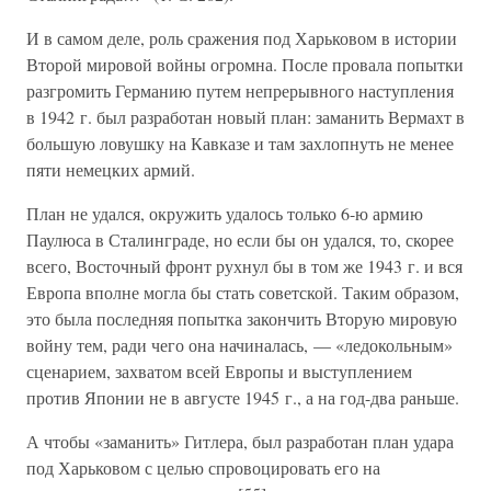
И в самом деле, роль сражения под Харьковом в истории
Второй мировой войны огромна. После провала попытки
разгромить Германию путем непрерывного наступления
в 1942 г. был разработан новый план: заманить Вермахт в
большую ловушку на Кавказе и там захлопнуть не менее
пяти немецких армий.
План не удался, окружить удалось только 6-ю армию
Паулюса в Сталинграде, но если бы он удался, то, скорее
всего, Восточный фронт рухнул бы в том же 1943 г. и вся
Европа вполне могла бы стать советской. Таким образом,
это была последняя попытка закончить Вторую мировую
войну тем, ради чего она начиналась, — «ледокольным»
сценарием, захватом всей Европы и выступлением
против Японии не в августе 1945 г., а на год-два раньше.
А чтобы «заманить» Гитлера, был разработан план удара
под Харьковом с целью спровоцировать его на