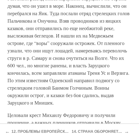
думая, что он ушел в море. Наконец, вычислили, что он
перебрался на Яик. Туда послали отряд стрелецких голов
Пальчикова и Онучина. Взяв проводников из яицких
казаков, они отправились по еще необжитой реке,
выслеживая беглецов. И нашли их на Медвежьем
острове, где “воры” сооружали острожек. От пленного
узнали, что они ищут лошадей, намереваясь переволочь
струги в р. Самару и снова очутиться на Волге. Что их
600 чел., но многие ранены, и власть Заруцкого
кончилась, всем заправляли атаманы Треня Ус и Верзига.
По этим известиям Одоевский направил подмогу со
стрелецким головой Баимом Голчиным. Воины
окружили острог, и казаки без боя сдались, выдав
Заруцкого и Мнишек.
Целовали крест Михаилу Федоровичу и получили
прощение, а важных пленников отправили в Москву,
причем в инструкции Баиму Голчину указывалось —
←
→
12. ПРОБЛЕМЫ ЕВРОПЕЙСКИЕ
14. СТРАНА ОБОРОНЯЕТСЯ
если будет попытка освободить их, то “Маринку с