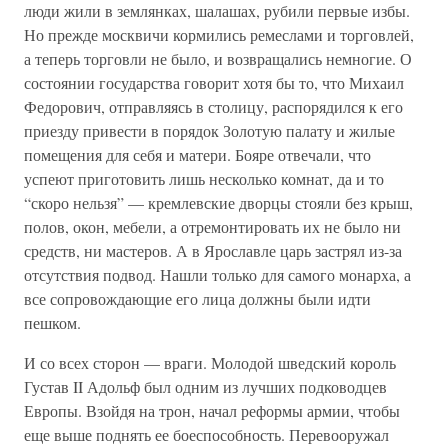
люди жили в землянках, шалашах, рубили первые избы.
Но прежде москвичи кормились ремеслами и торговлей,
а теперь торговли не было, и возвращались немногие. О
состоянии государства говорит хотя бы то, что Михаил
Федорович, отправляясь в столицу, распорядился к его
приезду привести в порядок Золотую палату и жилые
помещения для себя и матери. Бояре отвечали, что
успеют приготовить лишь несколько комнат, да и то
“скоро нельзя” — кремлевские дворцы стояли без крыш,
полов, окон, мебели, а отремонтировать их не было ни
средств, ни мастеров. А в Ярославле царь застрял из-за
отсутствия подвод. Нашли только для самого монарха, а
все сопровождающие его лица должны были идти
пешком.
И со всех сторон — враги. Молодой шведский король
Густав II Адольф был одним из лучших подководцев
Европы. Взойдя на трон, начал реформы армии, чтобы
еще выше поднять ее боеспособность. Перевооружал