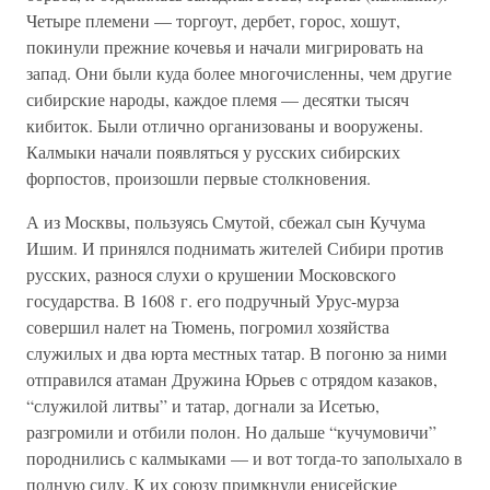
Четыре племени — торгоут, дербет, горос, хошут,
покинули прежние кочевья и начали мигрировать на
запад. Они были куда более многочисленны, чем другие
сибирские народы, каждое племя — десятки тысяч
кибиток. Были отлично организованы и вооружены.
Калмыки начали появляться у русских сибирских
форпостов, произошли первые столкновения.
А из Москвы, пользуясь Смутой, сбежал сын Кучума
Ишим. И принялся поднимать жителей Сибири против
русских, разнося слухи о крушении Московского
государства. В 1608 г. его подручный Урус-мурза
совершил налет на Тюмень, погромил хозяйства
служилых и два юрта местных татар. В погоню за ними
отправился атаман Дружина Юрьев с отрядом казаков,
“служилой литвы” и татар, догнали за Исетью,
разгромили и отбили полон. Но дальше “кучумовичи”
породнились с калмыками — и вот тогда-то заполыхало в
полную силу. К их союзу примкнули енисейские