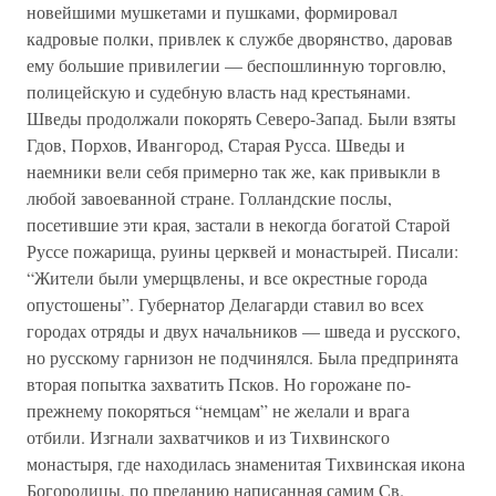
новейшими мушкетами и пушками, формировал
кадровые полки, привлек к службе дворянство, даровав
ему большие привилегии — беспошлинную торговлю,
полицейскую и судебную власть над крестьянами.
Шведы продолжали покорять Северо-Запад. Были взяты
Гдов, Порхов, Ивангород, Старая Русса. Шведы и
наемники вели себя примерно так же, как привыкли в
любой завоеванной стране. Голландские послы,
посетившие эти края, застали в некогда богатой Старой
Руссе пожарища, руины церквей и монастырей. Писали:
“Жители были умерщвлены, и все окрестные города
опустошены”. Губернатор Делагарди ставил во всех
городах отряды и двух начальников — шведа и русского,
но русскому гарнизон не подчинялся. Была предпринята
вторая попытка захватить Псков. Но горожане по-
прежнему покоряться “немцам” не желали и врага
отбили. Изгнали захватчиков и из Тихвинского
монастыря, где находилась знаменитая Тихвинская икона
Богородицы, по преданию написанная самим Св.