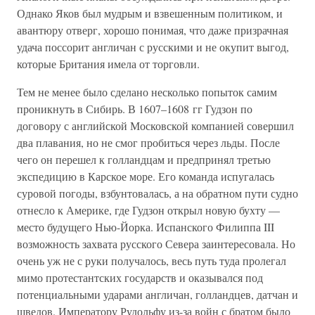
Однако Яков был мудрым и взвешенным политиком, и
авантюру отверг, хорошо понимая, что даже призрачная
удача поссорит англичан с русскими и не окупит выгод,
которые Британия имела от торговли.
Тем не менее было сделано несколько попыток самим
проникнуть в Сибирь. В 1607–1608 гг Гудзон по
договору с английской Московской компанией совершил
два плавания, но не смог пробиться через льды. После
чего он перешел к голландцам и предпринял третью
экспедицию в Карское море. Его команда испугалась
суровой погоды, взбунтовалась, а на обратном пути судно
отнесло к Америке, где Гудзон открыл новую бухту —
место будущего Нью-Йорка. Испанского Филиппа III
возможность захвата русского Севера заинтересовала. Но
очень уж не с руки получалось, весь путь туда пролегал
мимо протестантских государств и оказывался под
потенциальными ударами англичан, голландцев, датчан и
шведов. Императору Рудольфу из-за войн с братом было