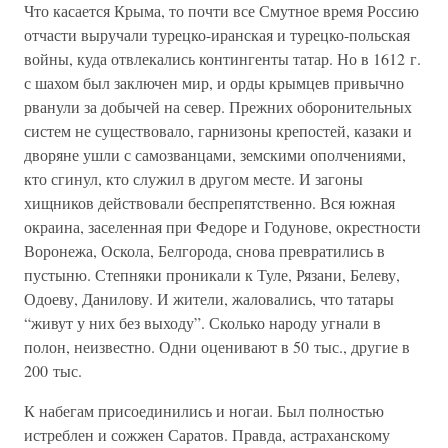
Что касается Крыма, то почти все Смутное время Россию
отчасти выручали турецко-иранская и турецко-польская
войны, куда отвлекались контингенты татар. Но в 1612 г.
с шахом был заключен мир, и орды крымцев привычно
рванули за добычей на север. Прежних оборонительных
систем не существовало, гарнизоны крепостей, казаки и
дворяне ушли с самозванцами, земскими ополчениями,
кто сгинул, кто служил в другом месте. И загоны
хищников действовали беспрепятственно. Вся южная
окраина, заселенная при Федоре и Годунове, окрестности
Воронежа, Оскола, Белгорода, снова превратились в
пустыню. Степняки проникали к Туле, Рязани, Белеву,
Одоеву, Данилову. И жители, жаловались, что татары
“живут у них без выходу”. Сколько народу угнали в
полон, неизвестно. Одни оценивают в 50 тыс., другие в
200 тыс.
К набегам присоединились и ногаи. Был полностью
истреблен и сожжен Саратов. Правда, астраханскому