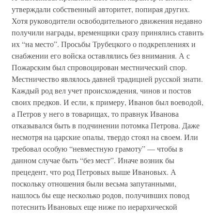
утверждали собственный авторитет, попирая других.
Хотя руководители освободительного движения недавно
получили награды, временщики сразу принялись ставить
их “на место”. Просьбы Трубецкого о подкреплениях и
снабжении его войска оставлялись без внимания. А с
Пожарским был спровоцирован местнический спор.
Местничество являлось давней традицией русской знати.
Каждый род вел учет происхождения, чинов и постов
своих предков. И если, к примеру, Иванов был воеводой,
а Петров у него в товарищах, то правнук Иванова
отказывался быть в подчинении потомка Петрова. Даже
несмотря на царские опалы, твердо стоял на своем. Или
требовал особую “невместную грамоту” — чтобы в
данном случае быть “без мест”. Иначе возник бы
прецедент, что род Петровых выше Ивановых. А
поскольку отношения были весьма запутанными,
нашлось бы еще несколько родов, получивших повод
потеснить Ивановых еще ниже по иерархической