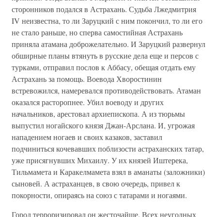
сторонников подался в Астрахань. Судьба Лжедмитрия
IV неизвестна, то ли Заруцкий с ним покончил, то ли его
не стало раньше, но сперва самостийная Астрахань
приняла атамана доброжелательно. И Заруцкий развернул
обширные планы втянуть в русские дела еще и персов с
турками, отправил послов к Аббасу, обещая отдать ему
Астрахань за помощь. Воевода Хворостинин
встревожился, намеревался противодействовать. Атаман
оказался расторопнее. Убил воеводу и других
начальников, арестовал архиепископа. А из тюрьмы
выпустил ногайского князя Джан-Арслана. И, угрожая
нападением ногаев и своих казаков, заставил
подчиниться кочевавших поблизости астраханских татар,
уже присягнувших Михаилу. У их князей Иштерека,
Тильмамета и Каракелмамета взял в аманаты (заложники)
сыновей. А астраханцев, в свою очередь, привел к
покорности, опираясь на союз с татарами и ногаями.
Город терроризировал он жесточайше. Всех неугодных