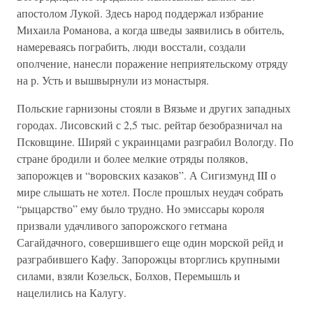
апостолом Лукой. Здесь народ поддержал избрание
Михаила Романова, а когда шведы заявились в обитель,
намереваясь пограбить, люди восстали, создали
ополчение, нанесли поражение неприятельскому отряду
на р. Усть и вышвырнули из монастыря.
Польские гарнизоны стояли в Вязьме и других западных
городах. Лисовский с 2,5 тыс. рейтар безобразничал на
Псковщине. Ширяй с украинцами разграбил Вологду. По
стране бродили и более мелкие отряды поляков,
запорожцев и “воровских казаков”. А Сигизмунд III о
мире слышать не хотел. После прошлых неудач собрать
“рыцарство” ему было трудно. Но эмиссары короля
призвали удачливого запорожского гетмана
Сагайдачного, совершившего еще один морской рейд и
разграбившего Кафу. Запорожцы вторглись крупными
силами, взяли Козельск, Болхов, Перемышль и
нацелились на Калугу.