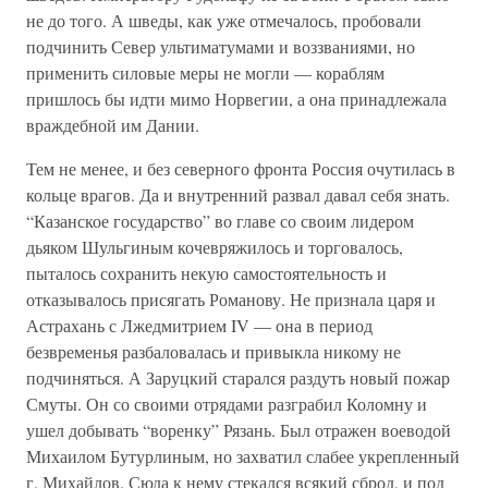
не до того. А шведы, как уже отмечалось, пробовали
подчинить Север ультиматумами и воззваниями, но
применить силовые меры не могли — кораблям
пришлось бы идти мимо Норвегии, а она принадлежала
враждебной им Дании.
Тем не менее, и без северного фронта Россия очутилась в
кольце врагов. Да и внутренний развал давал себя знать.
“Казанское государство” во главе со своим лидером
дьяком Шульгиным кочевряжилось и торговалось,
пыталось сохранить некую самостоятельность и
отказывалось присягать Романову. Не признала царя и
Астрахань с Лжедмитрием IV — она в период
безвременья разбаловалась и привыкла никому не
подчиняться. А Заруцкий старался раздуть новый пожар
Смуты. Он со своими отрядами разграбил Коломну и
ушел добывать “воренку” Рязань. Был отражен воеводой
Михаилом Бутурлиным, но захватил слабее укрепленный
г. Михайлов. Сюда к нему стекался всякий сброд, и под