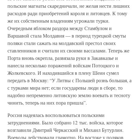
польские магнаты скаредничали, не желая нести лишних
расходов ради приобретений короля и литовцев. К тому
же их собственным владениям угрожали турки.
Очередным яблоком раздора между Стамбулом и
Варшавой стала Молдавия — в период турецкой смуты
поляки стали сажать на молдавский престол своих
ставленников и считали их своими вассалами. Теперь же
Порта вновь окрепла, развязала руки в Закавказье и
нанесла несколько поражений войскам Потоцкого и
Жолкевского. И находившийся в плену Шеин сумел
передать в Москву: “У Литвы с Польшей рознь большая, а
с турками мира нет; если государевы люди в сборе, то
надобно непременно литовскую землю воевать и тесноту
чинить, теперь на них пора пришла”.
Россия надеялась воспользоваться польскими
затруднениями. Было собрано 12 тыс. войска, которое
возглавили Дмитрий Черкасский и Михаил Бутурлин.
Воеводы действовали грамотно. На востоке у поляков