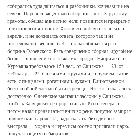
собирались туда двигаться и разбойники, кочевавшие на
севере. Царь и освященный собор послали к Заруцкому
грамоты, обещая амнистию, если повинится и прекратит
приготовления к войне. Хотя в его добрую волю мало
верили, и не дожидаясь ответа (которого так и не
последовало), весной 1614 г. стала собираться рать
боярина Одоевского. Рать совершенно сборная, другой не
было — ополчение поволжских городов. Например, от
Курмыша требовалось 150 чел., от Свияжска — 23, от
Чебоксар — 25. Со своими стругами и с оружием, какое
есть: с пищалями, рогатинами, луками. Единственной
боеспособной частью были стрельцы. Но этого оказалось
достаточно. Одоевские выставил заслоны у Свияжска,
чтобы к Заруцкому не прорвались шайки с севера, а
потом начал продвигаться вниз во реке, попутно замиряя
поволжские народы. И, надо сказать, без единого
выстрела — мордва и черемисы охотно присягали царю,
получая защиту от бандитов.