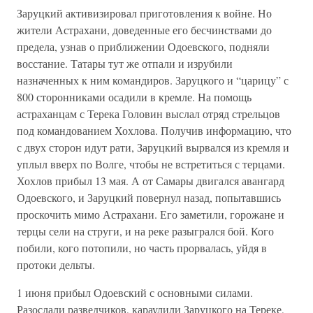
Заруцкий активизировал приготовления к войне. Но
жители Астрахани, доведенные его бесчинствами до
предела, узнав о приближении Одоевского, подняли
восстание. Татары тут же отпали и изрубили
назначенных к ним командиров. Заруцкого и “царицу” с
800 сторонниками осадили в кремле. На помощь
астраханцам с Терека Головин выслал отряд стрельцов
под командованием Хохлова. Получив информацию, что
с двух сторон идут рати, Заруцкий вырвался из кремля и
уплыл вверх по Волге, чтобы не встретиться с терцами.
Хохлов прибыл 13 мая. А от Самары двигался авангард
Одоевского, и Заруцкий повернул назад, попытавшись
проскочить мимо Астрахани. Его заметили, горожане и
терцы сели на струги, и на реке разыгрался бой. Кого
побили, кого потопили, но часть прорвалась, уйдя в
протоки дельты.
1 июня прибыл Одоевский с основными силами.
Разослали разведчиков, караулили Заруцкого на Тереке,