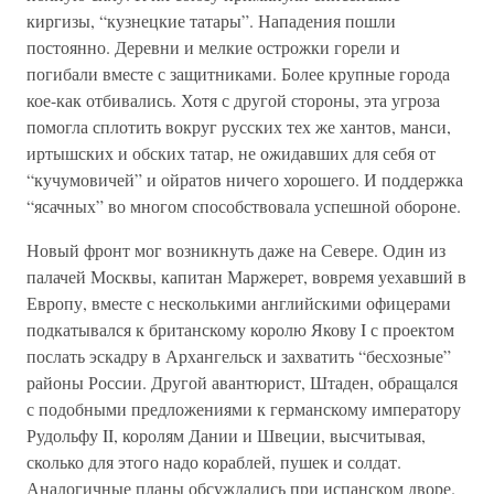
киргизы, “кузнецкие татары”. Нападения пошли
постоянно. Деревни и мелкие острожки горели и
погибали вместе с защитниками. Более крупные города
кое-как отбивались. Хотя с другой стороны, эта угроза
помогла сплотить вокруг русских тех же хантов, манси,
иртышских и обских татар, не ожидавших для себя от
“кучумовичей” и ойратов ничего хорошего. И поддержка
“ясачных” во многом способствовала успешной обороне.
Новый фронт мог возникнуть даже на Севере. Один из
палачей Москвы, капитан Маржерет, вовремя уехавший в
Европу, вместе с несколькими английскими офицерами
подкатывался к британскому королю Якову I с проектом
послать эскадру в Архангельск и захватить “бесхозные”
районы России. Другой авантюрист, Штаден, обращался
с подобными предложениями к германскому императору
Рудольфу II, королям Дании и Швеции, высчитывая,
сколько для этого надо кораблей, пушек и солдат.
Аналогичные планы обсуждались при испанском дворе.