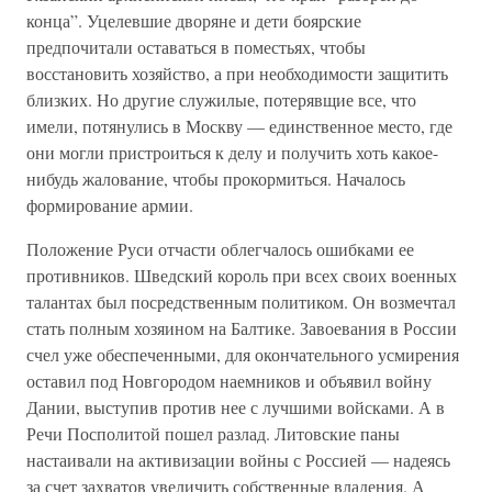
конца”. Уцелевшие дворяне и дети боярские
предпочитали оставаться в поместьях, чтобы
восстановить хозяйство, а при необходимости защитить
близких. Но другие служилые, потерявщие все, что
имели, потянулись в Москву — единственное место, где
они могли пристроиться к делу и получить хоть какое-
нибудь жалование, чтобы прокормиться. Началось
формирование армии.
Положение Руси отчасти облегчалось ошибками ее
противников. Шведский король при всех своих военных
талантах был посредственным политиком. Он возмечтал
стать полным хозяином на Балтике. Завоевания в России
счел уже обеспеченными, для окончательного усмирения
оставил под Новгородом наемников и объявил войну
Дании, выступив против нее с лучшими войсками. А в
Речи Посполитой пошел разлад. Литовские паны
настаивали на активизации войны с Россией — надеясь
за счет захватов увеличить собственные владения. А