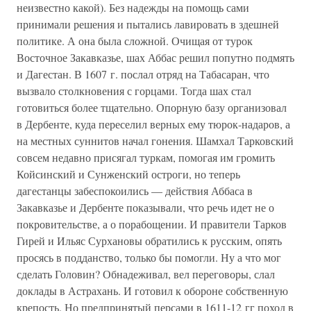
неизвестно какой). Без надежды на помощь сами
принимали решения и пытались лавировать в здешней
политике. А она была сложной. Очищая от турок
Восточное Закавказье, шах Аббас решил попутно подмять
и Дагестан. В 1607 г. послал отряд на Табасаран, что
вызвало столкновения с горцами. Тогда шах стал
готовиться более тщательно. Опорную базу организовал
в Дербенте, куда переселил верных ему тюрок-надаров, а
на местных суннитов начал гонения. Шамхал Тарковский
совсем недавно присягал туркам, помогая им громить
Койсинский и Сунженский остроги, но теперь
дагестанцы забеспокоились — действия Аббаса в
Закавказье и Дербенте показывали, что речь идет не о
покровительстве, а о порабощении. И правители Тарков
Гирей и Ильяс Сурхановы обратились к русским, опять
просясь в подданство, только бы помогли. Ну а что мог
сделать Головин? Обнадеживал, вел переговоры, слал
доклады в Астрахань. И готовил к обороне собственную
крепость. Но предпринятый персами в 1611-12 гг поход в