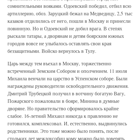
сомнительными вояками. Одоевский победил, отбил всю
артиллерию, обоз. Заруцкий бежал на Медведицу, 2,5 тыс
казаков отдилились от него, пошли в Москву и принесли
повинную. Но и Одоевский не добил врага. В степях
рыскали татары, а дворянам и детям боярским южных
городов вовсе не улыбалось оставлять свои края
беззащитными. Войско вернулось в Тулу.
Царь между тем въехал в Москву, торжественно
встреченный Земским Собором и ополчением. 11 июля
Михаила венчали на царство в Успенском соборе. Были
награждены руководители освободительного движения.
Дмитрий Трубецкой получил в вотчину богатую Вагу,
Пожарского пожаловали в бояре, Минина в думные
дворяне. Но правительство сформировалось крайне
слабое. 16-летний Михаил никогда к правлению не
готовился, комплексовал. И, естественно, выдвинулись
родственники. Это тоже можно было понять, после
стольких лет междоусобиц кому можно было доверять,