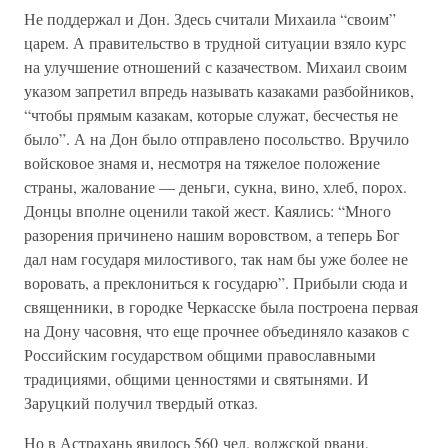
Не поддержал и Дон. Здесь считали Михаила “своим”
царем. А правительство в трудной ситуации взяло курс
на улучшение отношений с казачеством. Михаил своим
указом запретил впредь называть казаками разбойников,
“чтобы прямым казакам, которые служат, бесчестья не
было”. А на Дон было отправлено посольство. Вручило
войсковое знамя и, несмотря на тяжелое положение
страны, жалование — деньги, сукна, вино, хлеб, порох.
Донцы вполне оценили такой жест. Каялись: “Много
разорения причинено нашим воровством, а теперь Бог
дал нам государя милостивого, так нам бы уже более не
воровать, а преклониться к государю”. Прибыли сюда и
священники, в городке Черкасске была построена первая
на Дону часовня, что еще прочнее объединяло казаков с
Российским государством общими православными
традициями, общими ценностями и святынями. И
Заруцкий получил твердый отказ.
Но в Астрахань явилось 560 чел. волжской рвани,