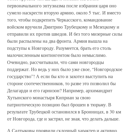
первоначального энтузиазма после избрания царя оно
сумело наскрести вторую армию, около 5 тыс. И вместо
того, чтобы подкрепить Черкасского, командование
войском вручили Дмитрию Трубецкому и Мезецкому и
отправили их против шведов. И без того мизерные силы
были распылены на два фронта. Армия вышла на
подступы к Новгороду. Разумеется, брать его столь
малочисленным контингентом было немыслимо.
Очевидно, рассчитывали, что сами новгородцы
поддержат. Но ведь у них было уже свое, “Новгородское
государство”! А если бы кто и захотел выступить на
стороне соотечественников, то разве это позволил бы
Делагарди и его гарнизон? Например, архимандрит
Хутынского монастыря Киприан за свою
патриотическую позицию был брошен в тюрьму. В
результате Трубецкой остановился в Бронницах, в 30 км
от Новгорода, где и застрял, не зная, что делать дальше.
А Салтыковы проявили склочный характер и активно