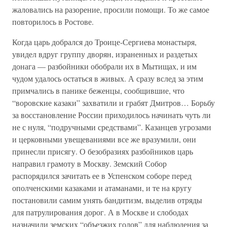
жаловались на разорение, просили помощи. То же самое
повторилось в Ростове.
Когда царь добрался до Троице-Сергиева монастыря,
увидел вдруг группу дворян, израненных и раздетых
донага — разбойники обобрали их в Мытищах, и им
чудом удалось остаться в живых. А сразу вслед за этим
примчались в панике беженцы, сообщившие, что
“воровские казаки” захватили и грабят Дмитров… Борьбу
за восстановление России приходилось начинать чуть ли
не с нуля, “подручными средствами”. Казанцев угрозами
и церковными увещеваниями все же вразумили, они
принесли присягу. О безобразиях разбойников царь
направил грамоту в Москву. Земский Собор
распорядился зачитать ее в Успенском соборе перед
ополченскими казаками и атаманами, и те на кругу
постановили самим унять бандитизм, выделив отряды
для патрулирования дорог. А в Москве и слободах
назначили земских “объезжих голов” для наблюдения за