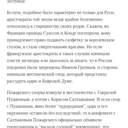
лестнице.
Кстати, подобное было характерно не только для Руси,
аристократы той эпохи везде крайне болезненно
относились к старшинству своих родов. Скажем, во
Франции принцы Суассон и Конде поспорили, кому
принадлежит право подавать салфетку за королевским
столом, и стали смертельными врагами. Но если
французские аристократы в таких случаях начинали
плести заговоры или хватались за шпаги, то в России
поединки были запрещены Иваном Грозным, и стороны
начинали местнический спор, который предстояло
рассудить царю и Боярской Думе.
Пожарского сперва втянули в местничество с Гаврилой
Пушкиным, а потом с Борисом Салтыковым. И если спор
с Пушкиным, явно более “худородным”, царь и его
окружение оставили без последствий, то в конфликте с
Салтыковым Пожарского официально объявили
проигравшим и “выдали головой” временщику, что