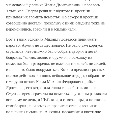
знаменами “царевича Ивана Дмитриевича” набралось
3 тыс. чел. Сперва решили взбунтовать крестьян,
призывая их громить поместья. Но вскоре и крестьян
совершенно достали, поскольку с ними бандиты тоже не
церемонились, грабили и насильничали.
Вот в таких условиях Михаилу довелось принимать
царство. Армии не существовало. Не было уже корпуса
стрельцов, невозможно было собрать дворян и летей
боярских “конно, людно и оружно”, поскольку их
поместья были разорены, не имелось ни коней, ни людей,
и не на что было вооружиться. Вместо прежних грозных
полков действовали лишь небольшие отряды, собранные
с миру по нитке. Когда Михаил Федорович прибыл в
Ярославль, его встретила толпа с челобитными — в
Смутное время грамоты на поместья служилым раздавали
все, кому не лень, и Шуйский, и самозванцы, и поляки, и
семибоярщина, и земские правительства, и возникла
полнейшая путаница. А купцы, посадские и крестьяне