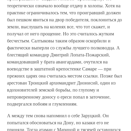
теоретически означало вообще отдачу в холопы. Хотя на
практике ограничивалось тем, что проигравший должен
был пешком явиться на двор победителя, поклониться до
земли, выслушать на коленях все, что тот скажет, и
получал от него прощение. Но это считалось жутким
бесчестьем. Салтыковы таким образом оскорбили и
фактически выперли со службы лучшего полководца. А
блестящий командир Дмитрий Лопата-Пожарский,
командовавший у брата авангардами, очутился на
воеводстве в заштатной крепостенке Самаре — при
прежних царях она считалась местом ссылки. Позже был
арестован Троицкий архимандрит Дионисий, один из
вдохновителей земской борьбы, по глупому и
непроверенному доносу о ереси попал в заточение,
подвергался побоям и глумлениям.
А между тем снова напомнил о себе Заруцкий. Он
попытался обосноваться на Дону, но казаки его не
приняли. Тогда атаман с Мариной и тясячей оставшихся