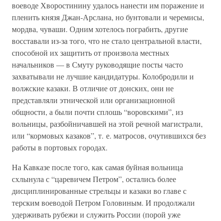
воеводе Хворостинину удалось нанести им поражение и
пленить князя Джан-Арслана, но бунтовали и черемисы,
мордва, чуваши. Одним хотелось пограбить, другие
восставали из-за того, что не стало центральной власти,
способной их защитить от произвола местных
начальников — в Смуту руководящие посты часто
захватывали не лучшие кандидатуры. Колобродили и
волжские казаки. В отличие от донских, они не
представляли этнической или организационной
общности, а были почти сплошь “воровскими”, из
вольницы, разбойничавшей на этой речной магистрали,
или “кормовых казаков”, т. е. матросов, очутившихся без
работы в портовых городах.
На Кавказе после того, как самая буйная вольница
схлынула с “царевичем Петром”, остались более
дисциплинированные стрельцы и казаки во главе с
терским воеводой Петром Головиным. И продолжали
удерживать рубежи и служить России (порой уже