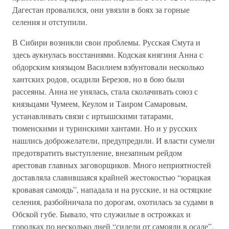
Дагестан провалился, они увязли в боях за горные
селения и отступили.
В Сибири возникли свои проблемы. Русская Смута и
здесь аукнулась восстаниями. Кодская княгиня Анна с
обдорским князьцом Василием взбунтовали несколько
хантских родов, осадили Березов, но в бою были
рассеяны. Анна не унялась, стала сколачивать союз с
князьцами Чумеем, Кеулом и Таиром Самаровым,
устанавливать связи с иртышскими татарами,
тюменскими и туринскими хантами. Но и у русских
нашлись доброжелатели, предупредили. И власти сумели
предотвратить выступление, внезапным рейдом
арестовав главных заговорщиков. Много неприятностей
доставляла славившаяся крайней жестокостью “юрацкая
кровавая самоядь”, нападала и на русские, и на остяцкие
селения, разбойничала по дорогам, охотилась за судами в
Обской губе. Бывало, что служилые в острожках и
городках по несколько дней “сидели от самояди в осаде”.