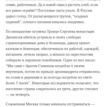
семян, работников. Да и какой смысл растить хлеб, если
все равно ограбят? Поголовье скота упало. В России
царил голод. От разлагающихся трупов, “осадных
сидений”, плохого питания начались эпидемии.
По инициативе игумена Троице-Сергиева монастыря
Дионисия обитель устроила в своих слободах
странноприимные дома и больницы, давала приют
калекам и беженцам, обеспечивала их работой, одеждой,
питанием, лечила хворых, а монахи по окрестностям
собирали и хоронили покойников. Один из них писал:
“Мы сами с братом Симоном погребли 4 тясячи
мертвецов, потом по приказу архимандрита отправились
по селам и деревням и за полгода погребли по смете
более 3 тысяч”. Некоторые исследователи полагают, что
население страны сократилось на треть, другие считают
— на четверть.
Сожженная Москва только начинала отстраиваться —