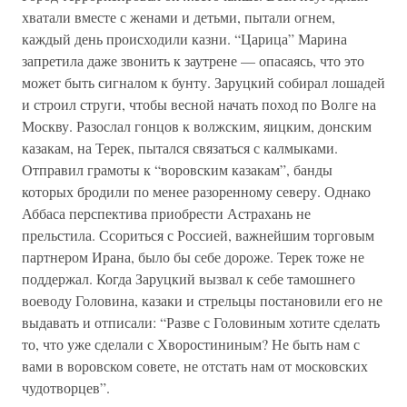
хватали вместе с женами и детьми, пытали огнем,
каждый день происходили казни. “Царица” Марина
запретила даже звонить к заутрене — опасаясь, что это
может быть сигналом к бунту. Заруцкий собирал лошадей
и строил струги, чтобы весной начать поход по Волге на
Москву. Разослал гонцов к волжским, яицким, донским
казакам, на Терек, пытался связаться с калмыками.
Отправил грамоты к “воровским казакам”, банды
которых бродили по менее разоренному северу. Однако
Аббаса перспектива приобрести Астрахань не
прельстила. Ссориться с Россией, важнейшим торговым
партнером Ирана, было бы себе дороже. Терек тоже не
поддержал. Когда Заруцкий вызвал к себе тамошнего
воеводу Головина, казаки и стрельцы постановили его не
выдавать и отписали: “Разве с Головиным хотите сделать
то, что уже сделали с Хворостининым? Не быть нам с
вами в воровском совете, не отстать нам от московских
чудотворцев”.