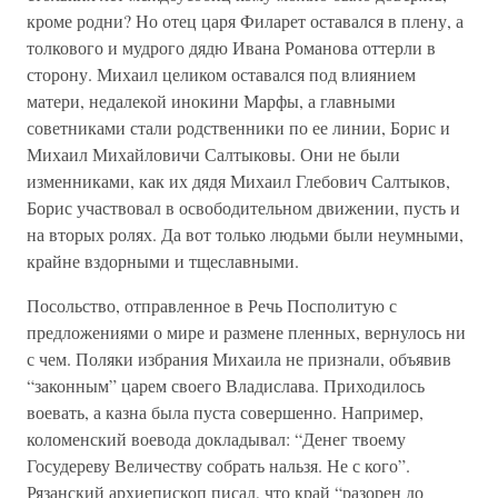
кроме родни? Но отец царя Филарет оставался в плену, а
толкового и мудрого дядю Ивана Романова оттерли в
сторону. Михаил целиком оставался под влиянием
матери, недалекой инокини Марфы, а главными
советниками стали родственники по ее линии, Борис и
Михаил Михайловичи Салтыковы. Они не были
изменниками, как их дядя Михаил Глебович Салтыков,
Борис участвовал в освободительном движении, пусть и
на вторых ролях. Да вот только людьми были неумными,
крайне вздорными и тщеславными.
Посольство, отправленное в Речь Посполитую с
предложениями о мире и размене пленных, вернулось ни
с чем. Поляки избрания Михаила не признали, объявив
“законным” царем своего Владислава. Приходилось
воевать, а казна была пуста совершенно. Например,
коломенский воевода докладывал: “Денег твоему
Госудереву Величеству собрать нальзя. Не с кого”.
Рязанский архиепископ писал, что край “разорен до