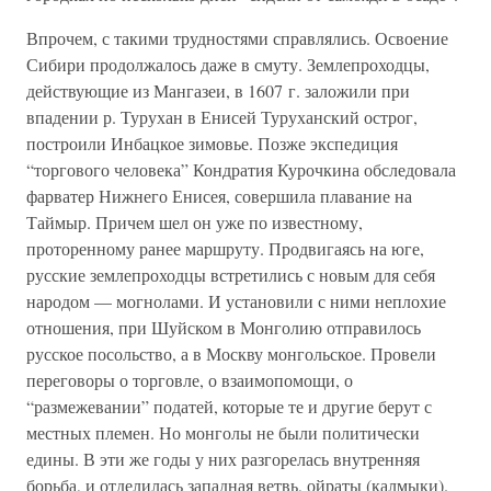
Впрочем, с такими трудностями справлялись. Освоение
Сибири продолжалось даже в смуту. Землепроходцы,
действующие из Мангазеи, в 1607 г. заложили при
впадении р. Турухан в Енисей Туруханский острог,
построили Инбацкое зимовье. Позже экспедиция
“торгового человека” Кондратия Курочкина обследовала
фарватер Нижнего Енисея, совершила плавание на
Таймыр. Причем шел он уже по известному,
проторенному ранее маршруту. Продвигаясь на юге,
русские землепроходцы встретились с новым для себя
народом — могнолами. И установили с ними неплохие
отношения, при Шуйском в Монголию отправилось
русское посольство, а в Москву монгольское. Провели
переговоры о торговле, о взаимопомощи, о
“размежевании” податей, которые те и другие берут с
местных племен. Но монголы не были политически
едины. В эти же годы у них разгорелась внутренняя
борьба, и отделилась западная ветвь, ойраты (калмыки).