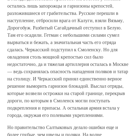
остались лишь запорожцы и гарнизоны крепостей,
разложившиеся от грабительства. Русские перешли в
наступление, отбросили врага от Калуги, взяли Вязьму,
Дорогобуж. Разбитый Сагайдачный отступил в Белую.
Там его осадили. Гетман с небольшими силами сумел
вырваться и бежать, а значитальная часть его отряда
сдалась. Черкасский подступил к Смоленску. Но для
овладения столь мощной крепостью сил было
недостаточно, да и тяжелая артиллерия осталась в Москве
— ведь сохранялась опасность нападения поляков и татар
на столицу. И Черкасский принял единственно верное
решение выморить гарнизон блокадой. Выслал отряды,
которые возвели острожки на старой границе, перекрыв
дороги, по которым в Смоленск могли поступать
подкрепления и припасы. А остальная армия встала у
города, окружая его полевыми укреплениями.
Но правительство Салтыковых делало ошибки еще и
более грубые, чем шведы и поляки. На волне