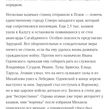
порядком.
Несколько казачьих станиц отправили в Псков — помочь
единственному городу Северо-западного края, который
еще сопротивлялся иноземцам. Еще 2,5 тыс. казаков
ушли в Калугу и остановили появившиеся у ее стен
авангарды Сагайдачного. Особую опасность представлял
Заруцкий. Все оборонительные и созидательные меры
ничего не стоили, если бы ему удалось вновь развязать
гражданскую войну. Против него назначили Ивана
Одоевского, приказав ему собирать рать из служилых
Владимира, Суздаля, Рязани, Тулы, Брянска, Ельца,
Тарусы. Атаман узнал, что на него скликают силы и из
Михайлова ушел к Лебедяни. Одоевский в конце апреля
выступил за ним. Заруцкий стал отступать к Воронежу,
но в мае царское войско догнало его. Бились в степи два
дня “беспрестанно”. Однако атаман уже терял авторитет у
казаков, имя “воренка” после избрания Михаила
привлекало все меньше, а примкнувший сброд был