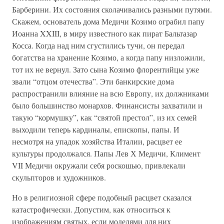
Барберини. Их состояния сколачивались разными путями.
Скажем, основатель дома Медичи Козимо ограбил папу
Иоанна XXIII, в миру известного как пират Бальтазар
Косса. Когда над ним сгустились тучи, он передал
богатства на хранение Козимо, а когда папу низложили,
тот их не вернул. Зато сына Козимо флорентийцы уже
звали “отцом отечества”. Эти банкирские дома
распространили влияние на всю Европу, их должниками
было большинство монархов. Финансисты захватили и
такую “кормушку”, как “святой престол”, из их семей
выходили теперь кардиналы, епископы, папы. И
несмотря на упадок хозяйства Италии, расцвет ее
культуры продолжался. Папы Лев Х Медичи, Климент
VII Медичи окружали себя роскошью, привлекали
скульпторов и художников.
Но в религиозной сфере подобный расцвет сказался
катастрофически. Допустим, как относиться к
изображениям святых, если моделями для них