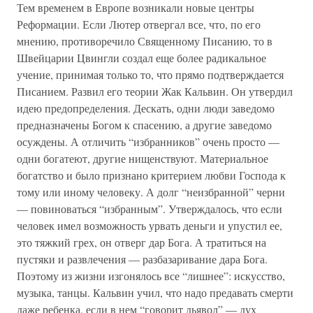
Тем временем в Европе возникали новые центры
Реформации. Если Лютер отвергал все, что, по его
мнению, противоречило Священному Писанию, то в
Швейцарии Цвингли создал еще более радикальное
учение, принимая только то, что прямо подтверждается
Писанием. Развил его теории Жак Кальвин. Он утвердил
идею предопределения. Дескать, одни люди заведомо
предназначены Богом к спасению, а другие заведомо
осуждены. А отличить “избранников” очень просто —
одни богатеют, другие нищенствуют. Материальное
богатство и было признано критерием любви Господа к
тому или иному человеку. А долг “неизбранной” черни
— повиноваться “избранным”. Утверждалось, что если
человек имел возможность урвать деньги и упустил ее,
это тяжкий грех, он отверг дар Бога. А тратиться на
пустяки и развлечения — разбазаривание дара Бога.
Поэтому из жизни изгонялось все “лишнее”: искусство,
музыка, танцы. Кальвин учил, что надо предавать смерти
даже ребенка, если в нем “говорит дьявол” — дух