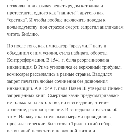
позволял, приказывая вешать рядом католика и
протестанта, одного как “паписта”, другого как
“еретика”. И чтобы вообще исключить поводы к
вольнодумству, под страхом смерти запретил англичанам
читать Библию.
Но после того, как император “вразумил” папу и
объединил с ним усилия, стала набирать обороты
Контрреформация. В 1541 г. была реорганизована
инквизиция. В Риме угнездился ее верховный трибунал,
комиссары рассылались в разные страны. Вводился
запрет печатать любые сочинения без дозволения
инквизиции. А в 1549 г. папа Павел III утвердил Индекс
запрещенных книг. Смертная казнь предусматривалась
не только за их авторство, но и за издание, чтение,
хранение, распространение. И за недоносительство об
этом. Наряду с карательными мерами проводились
профилактические. Был созван Тридентский собор,
вскрывший недостатки церковной жизни и