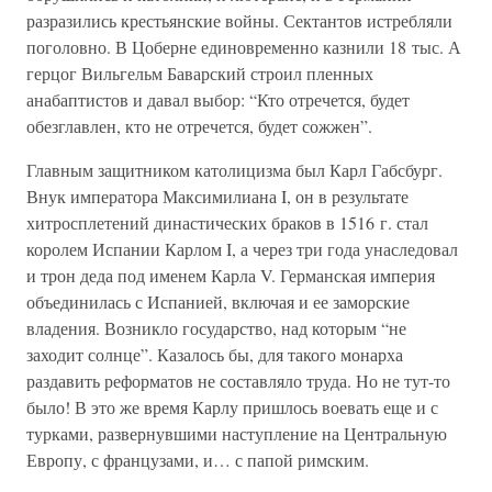
разразились крестьянские войны. Сектантов истребляли
поголовно. В Цоберне единовременно казнили 18 тыс. А
герцог Вильгельм Баварский строил пленных
анабаптистов и давал выбор: “Кто отречется, будет
обезглавлен, кто не отречется, будет сожжен”.
Главным защитником католицизма был Карл Габсбург.
Внук императора Максимилиана I, он в результате
хитросплетений династических браков в 1516 г. стал
королем Испании Карлом I, а через три года унаследовал
и трон деда под именем Карла V. Германская империя
объединилась с Испанией, включая и ее заморские
владения. Возникло государство, над которым “не
заходит солнце”. Казалось бы, для такого монарха
раздавить реформатов не составляло труда. Но не тут-то
было! В это же время Карлу пришлось воевать еще и с
турками, развернувшими наступление на Центральную
Европу, с французами, и… с папой римским.