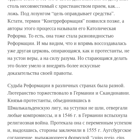
столь несовместимый с христианством прием, как…
ложь. Под лозунгом “цель оправдывает средства”.
Кстати, термин “Контрреформация” появился позже, а
авторы этого процесса называли его Католическая
Реформа. То есть, она тоже стала разновидностью
Реформации. И мы видим, что и впрямь воссоздавалась
уже другая церковь, опирающаяся, как и протестанты, не
на устои веры, а на силу разума. Но старающаяся делать
это более умело и внедрять более искусные
доказательства своей правоты.
Судьба Реформации в различных странах была разной.
Лютеранство торжествовало в Германии и Скандинавии.
Князья-протестанты, объединившись в
Шмалькальденскую лигу, на уступки не шли, отвергали
любые компромиссы, и в 1546 г. в Германии вспыхнула
религиозная война. Протекала она с переменным успехом
и, выдохшись, стороны заключили в 1555 г. Аугсбургское
соглашение, выражающееся формулой “cujus regio, ejus