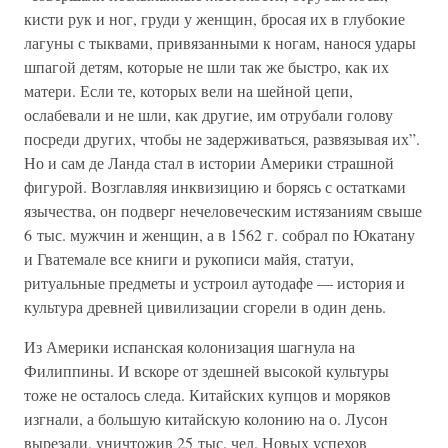
кисти рук и ног, груди у женщин, бросая их в глубокие
лагуны с тыквами, привязанными к ногам, нанося удары
шпагой детям, которые не шли так же быстро, как их
матери. Если те, которых вели на шейной цепи,
ослабевали и не шли, как другие, им отрубали голову
посреди других, чтобы не задерживаться, развязывая их”.
Но и сам де Ланда стал в истории Америки страшной
фигурой. Возглавляя инквизицию и борясь с остатками
язычества, он подверг нечеловеческим истязаниям свыше
6 тыс. мужчин и женщин, а в 1562 г. собрал по Юкатану
и Гватемале все книги и рукописи майя, статуи,
ритуальные предметы и устроил аутодафе — история и
культура древней цивилизации сгорели в один день.
Из Америки испанская колонизация шагнула на
Филиппины. И вскоре от здешней высокой культуры
тоже не осталось следа. Китайских купцов и моряков
изгнали, а большую китайскую колонию на о. Лусон
вырезали, уничтожив 25 тыс. чел. Новых успехов