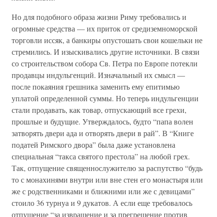
Но для подобного образа жизни Риму требовались и
огромные средства — их приток от средиземноморской
торговли иссяк, а банкиры опустошать свои кошельки не
стремились. И изыскивались другие источники. В связи
со строительством собора Св. Петра по Европе потекли
продавцы индульгенций. Изначальный их смысл —
после покаяния грешника заменить ему епитимью
уплатой определенной суммы. Но теперь индульгенции
стали продавать, как товар, отпускающий все грехи,
прошлые и будущие. Утверждалось, будто “папа волен
затворять двери ада и отворять двери в рай”. В “Книге
податей Римского двора” была даже установлена
специальная “такса святого престола” на любой грех.
Так, отпущение священнослужителю за распутство “будь
то с монахинями внутри или вне стен его монастыря или
же с родственниками и ближними или же с девицами”
стоило 36 турнуа и 9 дукатов. А если еще требовалось
отпущение “за извращение и за прегрешение против