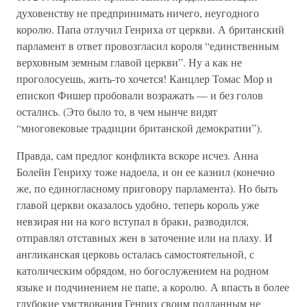
духовенству не предпринимать ничего, неугодного
королю. Папа отлучил Генриха от церкви. А британский
парламент в ответ провозгласил короля “единственным
верховным земным главой церкви”. Ну а как не
проголосуешь, жить-то хочется! Канцлер Томас Мор и
епископ Фишер пробовали возражать — и без голов
остались. (Это было то, в чем нынче видят
“многовековые традиции британской демократии”).
Правда, сам предлог конфликта вскоре исчез. Анна
Болейн Генриху тоже надоела, и он ее казнил (конечно
же, по единогласному приговору парламента). Но быть
главой церкви оказалось удобно, теперь король уже
невзирая ни на кого вступал в браки, разводился,
отправлял отставных жен в заточение или на плаху. И
англиканская церковь осталась самостоятельной, с
католическим обрядом, но богослужением на родном
языке и подчинением не папе, а королю. А впасть в более
глубокие умствования Генрих своим подданным не