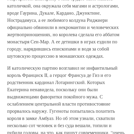
католичкой, она окружала себя магами и астрологами,
вроде Гаурина, Дукале, Кардано, Джунктине,
Нострадамуса, а ее любимого колдуна Риджиери
официально обвинили в некромантии и человеческих
жертвоприношениях, но королева сделала его аббатом
монастыря Сен-Мар. А ее детишки в играх ездили по
городу, нарядившись епископами и водя за собой
шутовскую процессию в монашеских одеждах.
И католическую партию возглавил не инфантильный
король Франциск II, а герцог Франсуа де Гиз и его
родственник кардинал Лотарингский. Которых
Екатерина ненавидела, поскольку они были
выдвиженцами фаворитки покойного мужа. С
ослаблением центральной власти противостояние
прорвалось наружу. Гугеноты попытались похитить
короля в замке Амбуаз. Но об этом узнали, схватили
несколько сот человек и без суда вешали, топили и
рубили головы, на что, как пишут современники, “очень