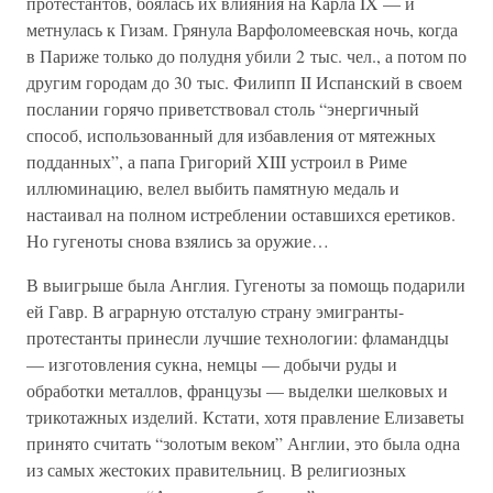
протестантов, боялась их влияния на Карла IX — и
метнулась к Гизам. Грянула Варфоломеевская ночь, когда
в Париже только до полудня убили 2 тыс. чел., а потом по
другим городам до 30 тыс. Филипп II Испанский в своем
послании горячо приветствовал столь “энергичный
способ, использованный для избавления от мятежных
подданных”, а папа Григорий XIII устроил в Риме
иллюминацию, велел выбить памятную медаль и
настаивал на полном истреблении оставшихся еретиков.
Но гугеноты снова взялись за оружие…
В выигрыше была Англия. Гугеноты за помощь подарили
ей Гавр. В аграрную отсталую страну эмигранты-
протестанты принесли лучшие технологии: фламандцы
— изготовления сукна, немцы — добычи руды и
обработки металлов, французы — выделки шелковых и
трикотажных изделий. Кстати, хотя правление Елизаветы
принято считать “золотым веком” Англии, это была одна
из самых жестоких правительниц. В религиозных