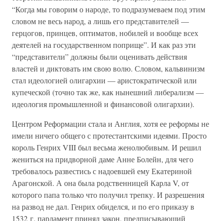
“Когда мы говорим о народе, то подразумеваем под этим
словом не весь народ, а лишь его представителей —
герцогов, принцев, оптиматов, нобилей и вообще всех
деятелей на государственном поприще”. И как раз эти
“представители” должны были оценивать действия
властей и диктовать им свою волю. Словом, кальвинизм
стал идеологией олигархии — аристократической или
купеческой (точно так же, как нынешний либерализм —
идеология промышленной и финансовой олигархии).
Центром Реформации стала и Англия, хотя ее реформы не
имели ничего общего с протестантскими идеями. Просто
король Генрих VIII был весьма женолюбивым. И решил
жениться на придворной даме Анне Болейн, для чего
требовалось развестись с надоевшей ему Екатериной
Арагонской. А она была родственницей Карла V, от
которого папа только что получил трепку. И разрешения
на развод не дал. Генрих обиделся, и по его приказу в
1532 г. парламент принял закон, предписывающий