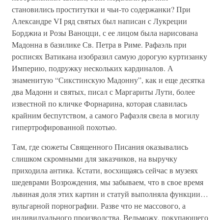
становились проститутки и чьи-то содержанки? При
Александре VI ряд святых был написан с Лукреции
Борджиа и Розы Ваноцци, с ее лицом была нарисована
Мадонна в базилике Св. Петра в Риме. Рафаэль при
росписях Ватикана изобразил самую дорогую куртизанку
Империю, подружку нескольких кардиналов. А
знаменитую “Сикстинскую Мадонну”, как и еще десятка
два Мадонн и святых, писал с Маргариты Лути, более
известной по кличке Форнарина, которая славилась
крайним беспутством, а самого Рафаэля свела в могилу
гипертрофированной похотью.
Там, где сюжеты Священного Писания оказывались
слишком скромными для заказчиков, на выручку
приходила антика. Кстати, восхищаясь сейчас в музеях
шедеврами Возрождения, мы забываем, что в свое время
львиная доля этих картин и статуй выполняла функции…
вульгарной порнографии. Разве что не массового, а
индивидуального производства. Вельможу, покупающего