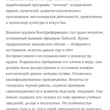
выработавший программу “лечения”: исправление
нравов служителей, развитие католического
просвещения, миссионерская деятельность, привлечение
к пропаганде культуры и искусства.
Важным орудием Контрреформации стал орден иезуитов,
основанный бывшим офицером Лойолой. Кроме
традиционных монашеских обетов — безбрачия и
нестяжания, иезуиты давали еще и обет
беспрекословного послушания папе и руководству
ордена. Разрешалось пребывание его членов в миру, они
должны были распространять и отстаивать влияние
католической церкви любыми путями. Готовились
квалифицированные проповедники. Иезуиты не
гнушались черной работы, служили примером
самоотверженности в моменты бедствий, эпидемий. Они
начали создавать сеть лучших по тому времени учебных
заведений, да еще и бесплатных. Но особенностью
ордена стало и то, что в своей деятельности он допускал