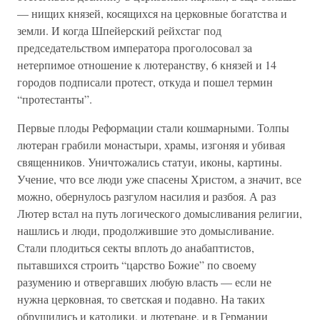
— нищих князей, косящихся на церковные богатства и
земли. И когда Шпейерский рейхстаг под
председательством императора проголосовал за
нетерпимое отношение к лютеранству, 6 князей и 14
городов подписали протест, откуда и пошел термин
“протестанты”.
Первые плоды Реформации стали кошмарными. Толпы
лютеран грабили монастыри, храмы, изгоняя и убивая
священников. Уничтожались статуи, иконы, картины.
Учение, что все люди уже спасены Христом, а значит, все
можно, обернулось разгулом насилия и разбоя. А раз
Лютер встал на путь логического домысливания религии,
нашлись и люди, продолжившие это домысливание.
Стали плодиться секты вплоть до анабаптистов,
пытавшихся строить “царство Божие” по своему
разумению и отвергавших любую власть — если не
нужна церковная, то светская и подавно. На таких
обрушились и католики, и лютеране, и в Германии