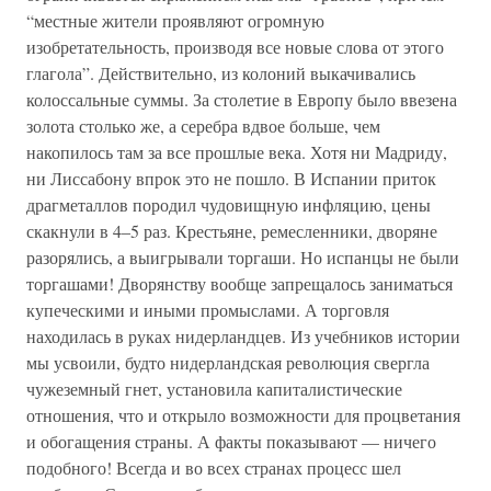
“местные жители проявляют огромную
изобретательность, производя все новые слова от этого
глагола”. Действительно, из колоний выкачивались
колоссальные суммы. За столетие в Европу было ввезена
золота столько же, а серебра вдвое больше, чем
накопилось там за все прошлые века. Хотя ни Мадриду,
ни Лиссабону впрок это не пошло. В Испании приток
драгметаллов породил чудовищную инфляцию, цены
скакнули в 4–5 раз. Крестьяне, ремесленники, дворяне
разорялись, а выигрывали торгаши. Но испанцы не были
торгашами! Дворянству вообще запрещалось заниматься
купеческими и иными промыслами. А торговля
находилась в руках нидерландцев. Из учебников истории
мы усвоили, будто нидерландская революция свергла
чужеземный гнет, установила капиталистические
отношения, что и открыло возможности для процветания
и обогащения страны. А факты показывают — ничего
подобного! Всегда и во всех странах процесс шел