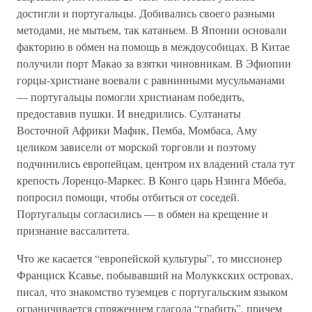
достигли и португальцы. Добивались своего разными
методами, не мытьем, так катаньем. В Японии основали
факторию в обмен на помощь в междоусобицах. В Китае
получили порт Макао за взятки чиновникам. В Эфиопии
горцы-христиане воевали с равнинными мусульманами
— португальцы помогли христианам победить,
предоставив пушки. И внедрились. Султанаты
Восточной Африки Мафик, Пемба, Момбаса, Аму
целиком зависели от морской торговли и поэтому
подчинились европейцам, центром их владений стала тут
крепость Лоренцо-Маркес. В Конго царь Нзинга Мбеба,
попросил помощи, чтобы отбиться от соседей.
Португальцы согласились — в обмен на крещение и
признание вассалитета.
Что же касается “европейской культуры”, то миссионер
Франциск Ксавье, побывавший на Молуккских островах,
писал, что знакомство туземцев с португальским языком
ограничивается спряжением глагола “грабить”, причем