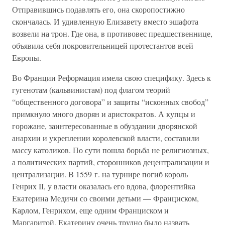
Отправившись подавлять его, она скоропостижно
скончалась. И удивленную Елизавету вместо эшафота
возвели на трон. Где она, в противовес предшественнице,
объявила себя покровительницей протестантов всей
Европы.
Во Франции Реформация имела свою специфику. Здесь к
гугенотам (кальвинистам) под флагом теорий
“общественного договора” и защиты “исконных свобод”
примкнуло много дворян и аристократов. А купцы и
горожане, заинтересованные в обуздании дворянской
анархии и укреплении королевской власти, составили
массу католиков. По сути пошла борьба не религиозных,
а политических партий, сторонников децентрализации и
централизации. В 1559 г. на турнире погиб король
Генрих II, у власти оказалась его вдова, флорентийка
Екатерина Медичи со своими детьми — Франциском,
Карлом, Генрихом, еще одним Франциском и
Маргаритой. Екатерину очень трудно было назвать