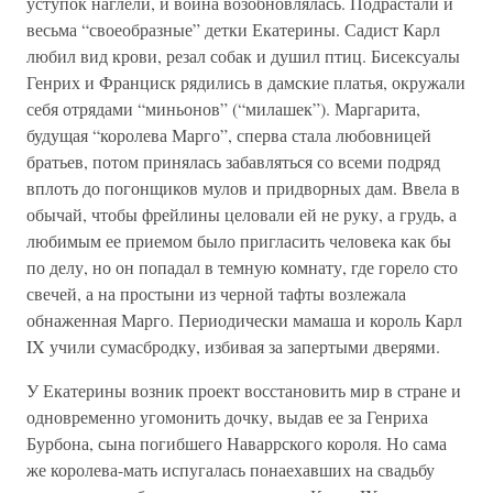
уступок наглели, и война возобновлялась. Подрастали и
весьма “своеобразные” детки Екатерины. Садист Карл
любил вид крови, резал собак и душил птиц. Бисексуалы
Генрих и Франциск рядились в дамские платья, окружали
себя отрядами “миньонов” (“милашек”). Маргарита,
будущая “королева Марго”, сперва стала любовницей
братьев, потом принялась забавляться со всеми подряд
вплоть до погонщиков мулов и придворных дам. Ввела в
обычай, чтобы фрейлины целовали ей не руку, а грудь, а
любимым ее приемом было пригласить человека как бы
по делу, но он попадал в темную комнату, где горело сто
свечей, а на простыни из черной тафты возлежала
обнаженная Марго. Периодически мамаша и король Карл
IX учили сумасбродку, избивая за запертыми дверями.
У Екатерины возник проект восстановить мир в стране и
одновременно угомонить дочку, выдав ее за Генриха
Бурбона, сына погибшего Наваррского короля. Но сама
же королева-мать испугалась понаехавших на свадьбу