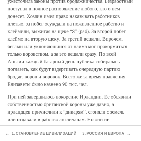
ужесточила законы против бродяжничества. Безработный
поступал в полное распоряжение любого, кто о нем
донесет. Хозяин имел право наказывать работников
плетью, за побег осуждали на пожизненное рабство и
клеймили, выжигая на щеке “S” (раб). За второй побег —
клеймо на вторую щеку. За третий вешали. Впрочем,
беглый или уклоняющийся от найма мог прокормиться
только воровством, а за это вешали сразу. По всей
Англии каждый базарный день публика собиралась
поглазеть, как будут вздергивать очередную партию
бродяг, воров и воровок. Всего же за время правления
Елизаветы было казнено 90 тыс. чел.
При ней завершилось покорение Ирландии. Ее объявили
собственностью британской короны уже давно, а
ирландцев причислили к “дикарям”, сгоняли с земель
или отдавали в рабство англичанам. Но они не
покорялись, и война там шла постоянно. Когда же лорд
←
→
Эссекс, любовник Елизаветы, уверенный в своем
1. СТАНОВЛЕНИЕ ЦИВИЛИЗАЦИЙ
3. РОССИЯ И ЕВРОПА