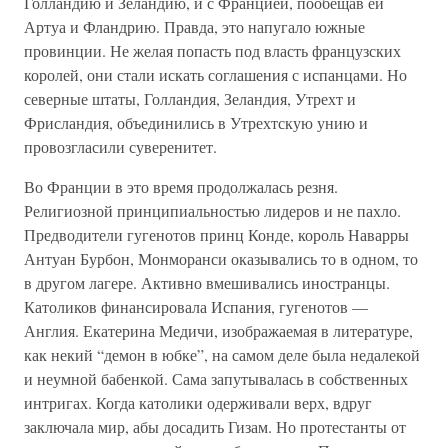
Голландию и Зеландию, и с Францией, пообещав ей
Артуа и Фландрию. Правда, это напугало южные
провинции. Не желая попасть под власть французских
королей, они стали искать соглашения с испанцами. Но
северные штаты, Голландия, Зеландия, Утрехт и
Фрисландия, объединились в Утрехтскую унию и
провозгласили суверенитет.
Во Франции в это время продолжалась резня.
Религиозной принципиальностью лидеров и не пахло.
Предводители гугенотов принц Конде, король Наварры
Антуан Бурбон, Монморанси оказывались то в одном, то
в другом лагере. Активно вмешивались иностранцы.
Католиков финансировала Испания, гугенотов —
Англия. Екатерина Медичи, изображаемая в литературе,
как некий “демон в юбке”, на самом деле была недалекой
и неумной бабенкой. Сама запутывалась в собственных
интригах. Когда католики одерживали верх, вдруг
заключала мир, абы досадить Гизам. Но протестанты от