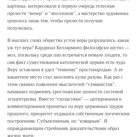
картины, интересовали в первую очередь телесные
прелести “венер” и “аполлонов”, а мастерство художника
ценилось лишь тем, чтобы прелести получше
получились.
В высших слоях общества устои веры разрушались, какая
уж тут вера? Кардинал Беллармино философски шутил —
мол, поскольку среди пап встречается немало злодеев, то
сам факт существования католической церкви есть чудо.
Веру оставляли в удел “темному” простонародью. А ее
вакантное место стал заполнять культ разума. Как раз с
этим связано появление мыслителей-“гуманистов”,
начавших подменять христианские ценности системой
эгоцентризма. Вместо “схоластики” — цитирования и
комментирования принятых на веру церковных трудов
прошлого, приоритет отдавался собственным логическим
построениям. Субъективным, но “изящным”. И
оправдывающим стройными доказательствами образ
жизни знати.