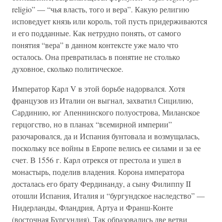
religio” — “чья власть, того и вера”. Какую религию
исповедует князь или король, той пусть придерживаются
и его подданные. Как нетрудно понять, от самого
понятия “вера” в данном контексте уже мало что
осталось. Она превратилась в понятие не столько
духовное, сколько политическое.
Император Карл V в этой борьбе надорвался. Хотя
французов из Италии он выгнал, захватил Сицилию,
Сардинию, юг Апеннинского полуострова, Миланское
герцогство, но в планах “всемирной империи”
разочаровался, да и Испания бунтовала и возмущалась,
поскольку все войны в Европе велись ее силами и за ее
счет. В 1556 г. Карл отрекся от престола и ушел в
монастырь, поделив владения. Корона императора
досталась его брату Фердинанду, а сыну Филиппу II
отошли Испания, Италия и “бургундское наследство” —
Нидерланды, Фландрия, Артуа и Франш-Конте
(восточная Бургундия). Так образовались две ветви