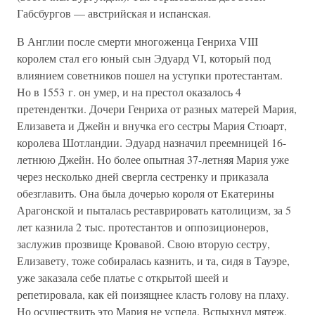
Габсбургов — австрийская и испанская.
В Англии после смерти многоженца Генриха VIII
королем стал его юный сын Эдуард VI, который под
влиянием советников пошел на уступки протестантам.
Но в 1553 г. он умер, и на престол оказалось 4
претендентки. Дочери Генриха от разных матерей Мария,
Елизавета и Джейн и внучка его сестры Мария Стюарт,
королева Шотландии. Эдуард назначил преемницей 16-
летнюю Джейн. Но более опытная 37-летняя Мария уже
через несколько дней свергла сестренку и приказала
обезглавить. Она была дочерью короля от Екатерины
Арагонской и пыталась реставрировать католицизм, за 5
лет казнила 2 тыс. протестантов и оппозиционеров,
заслужив прозвище Кровавой. Свою вторую сестру,
Елизавету, тоже собиралась казнить, и та, сидя в Тауэре,
уже заказала себе платье с открытой шеей и
репетировала, как ей поизящнее класть голову на плаху.
Но осуществить это Мария не успела. Вспыхнул мятеж.