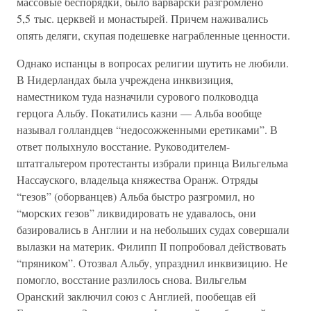
массовые беспорядки, было варварски разгромлено
5,5 тыс. церквей и монастырей. Причем наживались
опять деляги, скупая подешевке награбленные ценности.
Однако испанцы в вопросах религии шутить не любили.
В Нидерландах была учреждена инквизиция,
наместником туда назначили сурового полководца
герцога Альбу. Покатились казни — Альба вообще
называл голландцев “недосожженными еретиками”. В
ответ полыхнуло восстание. Руководителем-
штатгальтером протестанты избрали принца Вильгельма
Нассауского, владельца княжества Оранж. Отряды
“гезов” (оборванцев) Альба быстро разгромил, но
“морских гезов” ликвидировать не удавалось, они
базировались в Англии и на небольших судах совершали
вылазки на материк. Филипп II попробовал действовать
“пряником”. Отозвал Альбу, упразднил инквизицию. Не
помогло, восстание разлилось снова. Вильгельм
Оранский заключил союз с Англией, пообещав ей