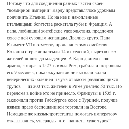
Потому что для соединения разных частей своей
“всемирной империи” Карлу представлялось удобным
подчинить Италию. Но на нее и накопленные
итальянцами богатства раскатала губы и Франция. А
папа, любивший житейские удовольствия, предпочел
союз с ней суровым испанцам. Дрались круто. Папа
Климент VII в отместку происпанскому семейству
Колонна стер с лица земли 14 их селений, вырезав всех
жителей вплоть до младенцев. А Карл двинул свою
армию, которая в 1527 г. взяла Рим, грабила и потрошила
его 9 месяцев, пока оккупантов не выгнали волна
венерических болезней и чума от массы разлагающихся
трупов — из 200 тыс. жителей в Риме уцелело 50 тыс. Но
перелома в войне это не принесло. Французы в 1535 г.
заключили против Габсбургов союз с Турцией, получив
взямен право беспошлинной торговли на Востоке.
Немецкие же князья-протестанты помогать императору
отказывались, утверждая, что “паписты хуже турок”.