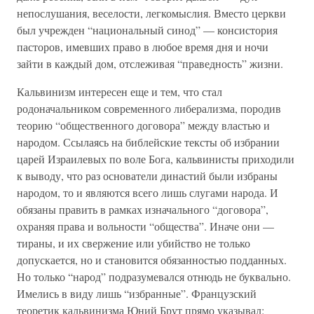
непослушания, веселости, легкомыслия. Вместо церкви
был учрежден “национальный синод” — консистория
пасторов, имевших право в любое время дня и ночи
зайти в каждый дом, отслеживая “праведность” жизни.
Кальвинизм интересен еще и тем, что стал
родоначальником современного либерализма, породив
теорию “общественного договора” между властью и
народом. Ссылаясь на библейские тексты об избрании
царей Израилевых по воле Бога, кальвинисты приходили
к выводу, что раз основатели династий были избраны
народом, то и являются всего лишь слугами народа. И
обязаны править в рамках изначального “договора”,
охраняя права и вольности “общества”. Иначе они —
тираны, и их свержение или убийство не только
допускается, но и становится обязанностью подданных.
Но только “народ” подразумевался отнюдь не буквально.
Имелись в виду лишь “избранные”. Французский
теоретик кальвинизма Юний Брут прямо указывал: