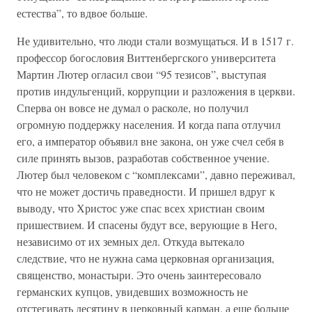
естества”, то вдвое больше.
Не удивительно, что люди стали возмущаться. И в 1517 г.
профессор богословия Виттенбергского университета
Мартин Лютер огласил свои “95 тезисов”, выступая
против индульгенций, коррупции и разложения в церкви.
Сперва он вовсе не думал о расколе, но получил
огромную поддержку населения. И когда папа отлучил
его, а император объявил вне закона, он уже счел себя в
силе принять вызов, разработав собственное учение.
Лютер был человеком с “комплексами”, давно переживал,
что не может достичь праведности. И пришел вдруг к
выводу, что Христос уже спас всех христиан своим
пришествием. И спасены будут все, верующие в Него,
независимо от их земных дел. Откуда вытекало
следствие, что не нужна сама церковная организация,
священство, монастыри. Это очень заинтересовало
германских купцов, увидевших возможность не
отстегивать десятину в церковный карман, а еще больше