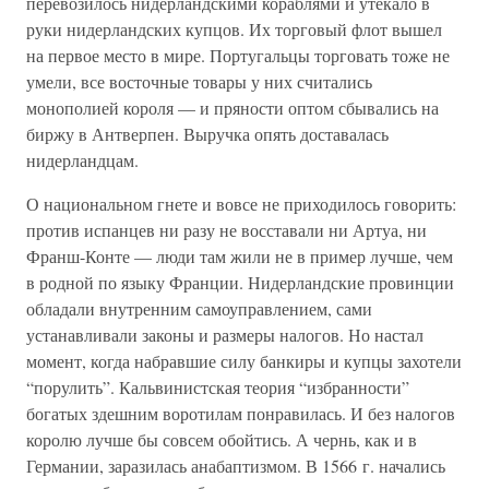
перевозилось нидерландскими кораблями и утекало в
руки нидерландских купцов. Их торговый флот вышел
на первое место в мире. Португальцы торговать тоже не
умели, все восточные товары у них считались
монополией короля — и пряности оптом сбывались на
биржу в Антверпен. Выручка опять доставалась
нидерландцам.
О национальном гнете и вовсе не приходилось говорить:
против испанцев ни разу не восставали ни Артуа, ни
Франш-Конте — люди там жили не в пример лучше, чем
в родной по языку Франции. Нидерландские провинции
обладали внутренним самоуправлением, сами
устанавливали законы и размеры налогов. Но настал
момент, когда набравшие силу банкиры и купцы захотели
“порулить”. Кальвинистская теория “избранности”
богатых здешним воротилам понравилась. И без налогов
королю лучше бы совсем обойтись. А чернь, как и в
Германии, заразилась анабаптизмом. В 1566 г. начались