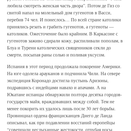
любила смотреть женская часть двора”. Потом де Гиз со
свитой напал на молельный дом гугенотов в Васси,
перебив 74 чел. И понеслось… По всей стране католики
принялись резать и грабить гугенотов, а гугеноты —
католиков. Ожесточение было крайним. В Каркасоне с
гугенотов заживо сдирали кожу, распиливали пополам, в
Блуа и Турени католических священников секли до
смерти, посыпая раны солью и поливая уксусом.
Испания в этот период продолжала покорение Америки.
На юге одолела арауканов и подчинила Чили. На севере
экспедиция Коронадо достигла пустынь Аризоны,
подравшись с индейцами навахо и апачами. А на
Юкатане испанцы обнаружили полтора десятка городов-
государств майя, враждовавших между собой. Тем не
менее покорить их удалось лишь после 30 лет борьбы.
Провинциал ордена францисканцев Диего де Ланда
описывал, как при подавлении восстаний европейцы
“совершали неслыханные жестокости, отрубая носы,