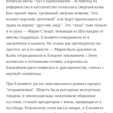
вопросах ввела “Акт о единообразии”, за переход из
реформатства в католичество полагалась смертная казнь.
Был принят закон, грозивший смертью всякому, “кто
назовет королеву еретичкой” или будет приписывать ее
права на корону “другому лицу”. Это “лицо” тоже попало
в ее руки — Мария Стюарт, бежавшая из Шотландии от
мятежа подданных. Елизавета помурыжила ее в
заключении и казнила. Не только как претендентку на
престол, но и из зависти — Мария была красивее ее.
Казнь отпраздновали в Лондоне ликованием, с боем
колоколов и потешными огнями, а королева на
ближайшем рауте появилась в драгоценностях, снятых с
мертвой соперницы.
При Елизавете достиг максимального размаха процесс
“огораживания”. Шерсть была выгодным экспортным
товаром, и землевладельцы захватывали общинные
пустоши, сгоняли арендаторов с земли, превращая ее в
пастбища. Результатом стали массы нищих, и Елизавета