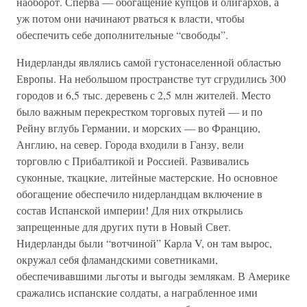
наоборот. Сперва — обогащение купцов и олигархов, а
уж потом они начинают рваться к власти, чтобы
обеспечить себе дополнительные “свободы”.
Нидерланды являлись самой густонаселенной областью
Европы. На небольшом пространстве тут сгрудились 300
городов и 6,5 тыс. деревень с 2,5 млн жителей. Место
было важным перекрестком торговых путей — и по
Рейну вглубь Германии, и морских — во Францию,
Англию, на север. Города входили в Ганзу, вели
торговлю с Прибалтикой и Россией. Развивались
суконные, ткацкие, литейные мастерские. Но основное
обогащение обеспечило нидерландцам включение в
состав Испанской империи! Для них открылись
запрещенные для других пути в Новый Свет.
Нидерланды были “вотчиной” Карла V, он там вырос,
окружал себя фламандскими советниками,
обеспечивавшими льготы и выгоды землякам. В Америке
сражались испанские солдаты, а награбленное ими