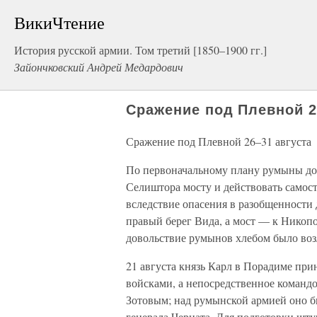
ВикиЧтение
История русской армии. Том третий [1850–1900 гг.]
Зайончковский Андрей Медардович
Сражение под Плевной 2
Сражение под Плевной 26–31 августа
По первоначальному плану румыны до
Селиштора мосту и действовать самост
вследствие опасения в разобщенности
правый берег Вида, а мост — к Никопо
довольствие румынов хлебом было воз
21 августа князь Карл в Порадиме пр
войсками, а непосредственное командо
Зотовым; над румынской армией оно б
генерала Черната. Для подготовки шт