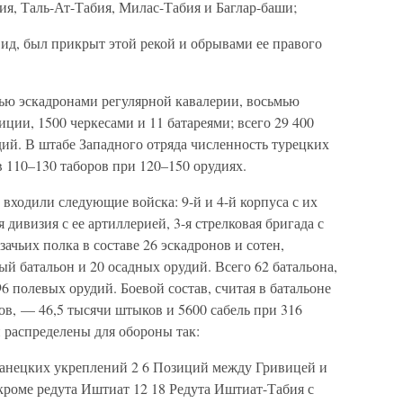
я, Таль-Ат-Табия, Милас-Табия и Баглар-баши;
ид, был прикрыт этой рекой и обрывами ее правого
мью эскадронами регулярной кавалерии, восьмью
ии, 1500 черкесами и 11 батареями; всего 29 400
дий. В штабе Западного отряда численность турецких
в 110–130 таборов при 120–150 орудиях.
а входили следующие войска: 9-й и 4-й корпуса с их
 дивизия с ее артиллерией, 3-я стрелковая бригада с
зачьих полка в составе 26 эскадронов и сотен,
ный батальон и 20 осадных орудий. Всего 62 батальона,
96 полевых орудий. Боевой состав, считая в батальоне
ков, — 46,5 тысячи штыков и 5600 сабель при 316
и распределены для обороны так:
нецких укреплений 2 6 Позиций между Гривицей и
кроме редута Иштиат 12 18 Редута Иштиат-Табия с