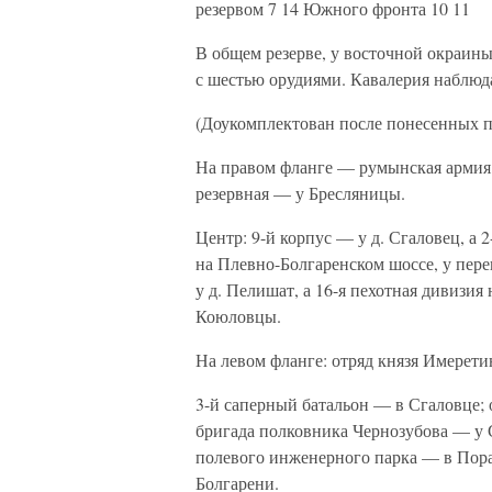
резервом 7 14 Южного фронта 10 11
В общем резерве, у восточной окраины
с шестью орудиями. Кавалерия наблюд
(Доукомплектован после понесенных по
На правом фланге — румынская армия:
резервная — у Бресляницы.
Центр: 9-й корпус — у д. Сгаловец, а 
на Плевно-Болгаренском шоссе, у пере
у д. Пелишат, а 16-я пехотная дивизия
Коюловцы.
На левом фланге: отряд князя Имеретин
3-й саперный батальон — в Сгаловце; 
бригада полковника Чернозубова — у 
полевого инженерного парка — в Пор
Болгарени.