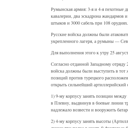
Румынская армия: 3-я и 4-я пехотные д
кавалерии, два эскадрона жандармов и 
штыков и 3000 сабель при 108 орудиях
Русские войска должны были атакова
укрепленного лагеря, а румыны — Се
Для выполнения этого к утру 25 авгус
Согласно отданной Западному отряду 
войска должны были выступить в тот ж
позиций против турецкого расположения
открыть сильнейший артиллерийский о
1) 9-му корпусу занять позиции между
в Плевну, выдвинув в боевые линии тр
надлежало возвести и вооружить батар
2) 4-му корпусу занять высоты (Артил
линии три полка в шесть 9-фунтовых б