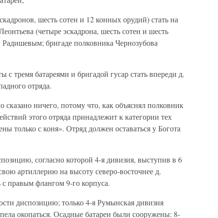
скадронов, шесть сотен и 12 конных орудий) стать на
Леонтьева (четыре эскадрона, шесть сотен и шесть
 Радишевым; бригаде полковника Чернозубова
ты с тремя батареями и бригадой гусар стать впереди д.
падного отряда.
о сказано ничего, потому что, как объяснял полковник
ействий этого отряда принадлежит к категории тех
ны только с коня». Отряд должен оставаться у Богота
озицию, согласно которой 4-я дивизия, выступив в 6
свою артиллерию на высоту северо-восточнее д.
ь с правым флангом 9-го корпуса.
ости диспозицию; только 4-я Румынская дивизия
спела окопаться. Осадные батареи были сооружены: 8-