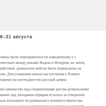
6–31 августа
лжны были переправиться по наведенному у с.
оятельно между реками Видом и Искером, но затем,
 действий, румынские войска были переведены на
лю. Для ускорения начала наступления к Плевне
ложено на интендантство русской армии.
инял начальство над соединенными русско-румынскими
вание над Западным отрядом осталось за генералом
ыло возложено на румынского военного министра,
урма весьма сильно укрепленных турецких позиций