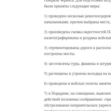
были приняты следующие меры:
1) проведено несколько рекогносциро
начальниками, причем выбраны места 
2) произведена съемка окрестностей П
налитографированы и розданы войска
3) отремонтированы дороги к распол
построены мосты;
4) заготовлены туры, фашины и штур
5) расчищены и утроены колодцы на н
6) проведены в войсках пехоты занят
7) в Порадиме, на совещании, выяснены
действий положены соображения: «пр
обстреливание неприятельских укрепл
приближением; такое же постепенное,