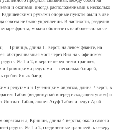
еями и окопами, иногда расположенными в несколько
и Радишевскими ручьями опорные пункты были в две
ода совсем не было укреплений. В частности, разделив
 четыре фронта, можно обозначить наиболее сильные
 — Гривица, длина 11 верст; на левом фланге, на
ея, обстреливавшая мост через Вид на Софийском
редуты № 1 и 2; в версте перед ними траншея,
 и Гривицкими редутами — несколько батарей,
ь гребня Янык-баир;
ми редутами и Тученицким оврагом, длина 7 верст; в
брагим-Табия (выдвинутый вперед исходящим углом) и
ут Иштиат-Табия, люнет Атуф-Табия и редут Араб-
врагом и д. Кришин, длина 4 версты; около самого
ные) редуты № 1 и 2, соединенные траншеей; к северу