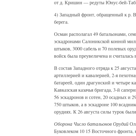
от д. Кришин — редуты Юнус-бей-Таби
4) Западный фронт, обращенный к р. В
берега.
Осман располагал 49 батальонами, се
эскадронами Салоникской конной милиц
штыков, 3000 сабель и 70 полевых ору
войск была преувеличена и считалась 
В состав Западного отряда к 25 август
артиллерией и кавалерией, 2-я пехотная
батареей, один драгунский и четыре ка
Кавказская казачья бригада, 3-й сапер
56 эскадронов и сотен, 20 осадных и 2
750 штыков, а в эскадроне 100 всадни
орудиях. К 26 августа силы турок был
Оборона
Число батальонов
Орудий
Ола
Буковлеком 10 15 Восточного фронта, 