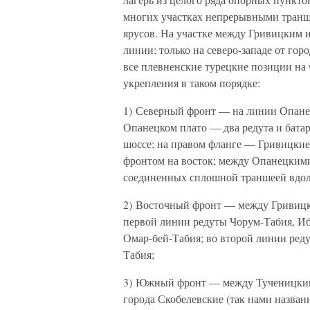
многих участках непрерывными транш
ярусов. На участке между Гривицким 
линии; только на северо-западе от гор
все плевненские турецкие позиции на
укрепления в таком порядке:
1) Северный фронт — на линии Опанец
Опанецком плато — два редута и батар
шоссе; на правом фланге — Гривицкие 
фронтом на восток; между Опанецкими
соединенных сплошной траншеей вдол
2) Восточный фронт — между Гривицки
первой линии редуты Чорум-Табия, И
Омар-бей-Табия; во второй линии ред
Табия;
3) Южный фронт — между Тученицким о
города Скобелевские (так нами назван