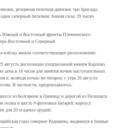
ивизии, резервная пехотная дивизия, три бригады
один саперный батальон; боевая сила: 29 тысяч
.
ть Южный и Восточный фронты Плевненского
веро-Восточный и Северный.
та войска заняли соответствующее расположение.
25 августа диспозиции (подписанной князем Карлом),
е день в 18 часов для занятия ночью наступательных
 и, возведя ночью же батареи, с утра 26 августа
гонь. В частности, предписывалось:
 шоссе из Болгарени в Гривицу и дорогой из Пелишата
и полка и шесть 9-фунтовых батарей; корпусу
еи для 20 осадных орудий;
лерийская гора) севернее Радишева, выдвинув в боевые
атарей;