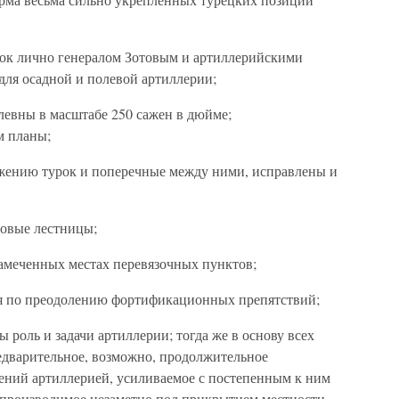
вок лично генералом Зотовым и артиллерийскими
для осадной и полевой артиллерии;
левны в масштабе 250 сажен в дюйме;
м планы;
ожению турок и поперечные между ними, исправлены и
мовые лестницы;
амеченных местах перевязочных пунктов;
ия по преодолению фортификационных препятствий;
 роль и задачи артиллерии; тогда же в основу всех
едварительное, возможно, продолжительное
ений артиллерией, усиливаемое с постепенным к ним
 производимое незаметно под прикрытием местности,