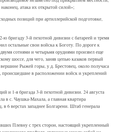
наконец, атака их открытой силой»;
исходных позиций при артиллерийской подготовке,
2-ю бригаду 3-й пехотной дивизии с батареей и тремя
чил остальные свои войска к Боготу. По дороге к
 с двумя сотнями и четырьмя орудиями произвел еще
кому шоссе, для чего, заняв цепью казаков первый
 вершине Рыжей горы, у д. Брестовец, около получаса
я, происшедшие в расположении войск и укреплений
ий и 1-я бригада 3-й пехотной дивизии. 24 августа
а в с. Чаушка-Махала, а главная квартира
 в 6 верстах западнее Болгарени. Штаб генерала
авших Плевну с трех сторон, настоящий укрепленный
в усиленного профиля, связанных между собой на