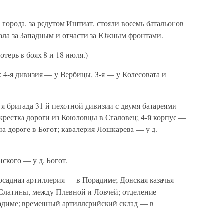
 города, за редутом Иштиат, стояли восемь батальонов
ала за Западным и отчасти за Южным фронтами.
терь в боях 8 и 18 июля.)
 4-я дивизия — у Вербицы, 3-я — у Колесовата и
2-я бригада 31-й пехотной дивизии с двумя батареями —
крестка дороги из Коюловцы в Сгаловец; 4-й корпус —
 на дороге в Богот; кавалерия Лошкарева — у д.
ского — у д. Богот.
осадная артиллерия — в Порадиме; Донская казачья
Слатины, между Плевной и Ловчей; отделение
адиме; временный артиллерийский склад — в