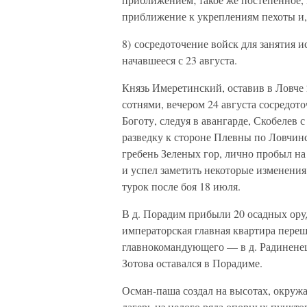
приближение к укреплениям пехоты и, 
8) сосредоточение войск для занятия 
начавшееся с 23 августа.
Князь Имеретинский, оставив в Ловче 
сотнями, вечером 24 августа сосредото
Боготу, следуя в авангарде, Скобелев
разведку к стороне Плевны по Ловчинс
гребень Зеленых гор, лично пробыл на
и успел заметить некоторые изменени
турок после боя 18 июля.
В д. Порадим прибыли 20 осадных оруд
императорская главная квартира перешл
главнокомандующего — в д. Радиненец,
Зотова оставался в Порадиме.
Осман-паша создал на высотах, окруж
лагерь из целого ряда опорных пункто