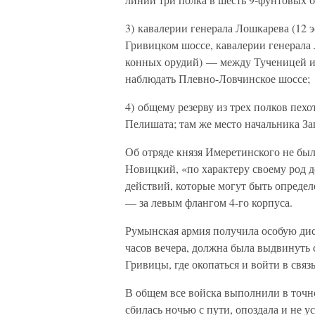
3) кавалерии генерала Лошкарева (12 э
Гривицком шоссе, кавалерии генерала 
конных орудий) — между Тученицей и
наблюдать Плевно-Ловчинское шоссе;
4) общему резерву из трех полков пехо
Пелишата; там же место начальника За
Об отряде князя Имеретинского не был
Новицкий, «по характеру своему род д
действий, которые могут быть определе
— за левым флангом 4-го корпуса.
Румынская армия получила особую дисп
часов вечера, должна была выдвинуть 
Гривицы, где окопаться и войти в связ
В общем все войска выполнили в точн
сбилась ночью с пути, опоздала и не у