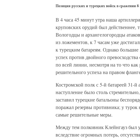
Позиция русских и турецких войск в сражении 8
В 4 часа 45 минут утра наша артиллери
круповских орудий был действеннее, 
Вологодцы и архангелогородцы атаков
из ложементов, к 7 часам уже достига
к турецким батареям. Однако большие 
успех против двойного превосходства 
по всей линии, несмотря на то что как 
решительного успеха на правом фланг
Костромской полк с 5-й батареей 31-й 
наступление было столь стремительно, 
заставил турецкие батальоны беспоряд
поражал резервы противника; у турок 
самые решительные меры.
Между тем полковник Клейнгауз был 
вследствие огромных потерь, отсутств