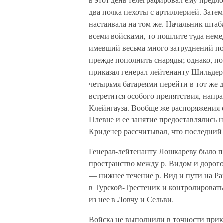
два полка пехоты с артиллерией. Зате
настаивала на том же. Начальник штаб
всеми войсками, то пошлите туда неме
имевший весьма много затруднений по
прежде пополнить снаряды; однако, по
приказал генерал-лейтенанту Шильдер-
четырьмя батареями перейти в тот же д
встретится особого препятствия, напр
Клейнгауза. Вообще же распоряжения 
Плевне и ее занятие предоставлялись
Криденер рассчитывал, что последний
Генерал-лейтенанту Лошкареву было п
пространство между р. Видом и дорог
— нижнее течение р. Вид и пути на Р
в Турской-Трестеник и контролировать
из нее в Ловчу и Сельви.
Войска не выполнили в точности прика