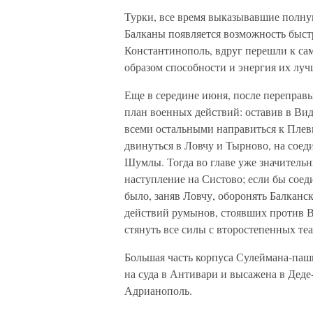
Турки, все время выказывавшие полную
Балканы появляется возможность быст
Константинополь, вдруг перешли к са
образом способности и энергия их лу
Еще в середине июня, после переправ
план военных действий: оставив в Вид
всеми остальными направиться к Плевн
двинуться в Ловчу и Тырново, на сое
Шумлы. Тогда во главе уже значитель
наступление на Систово; если бы соед
было, заняв Ловчу, оборонять Балканс
действий румынов, стоявших против В
стянуть все силы с второстепенных те
Большая часть корпуса Сулеймана-паш
на суда в Антивари и высажена в Деде-
Адрианополь.