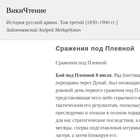
ВикиЧтение
История русской армии. Том третий [1850–1900 гг.]
Зайончковский Андрей Медардович
Сражения под Плевной
Сражения под Плевной
Бой под Плевной 8 июля.
Ряд блестящ
переправы через Дунай, был неожиданн
роковой день первого сражения под Пл
представлявшая чего-либо серьезного к
тактическим его результатам, посколь
преследуемы и отошли в полном поряд
для нас стратегические последствия, 
месяцы, сперва подготавливая штурм
лагеря, а затем блокируя его.