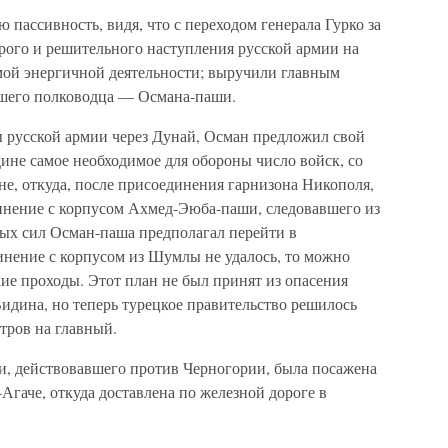
 пассивность, видя, что с переходом генерала Гурко за
рого и решительного наступления русской армии на
мой энергичной деятельности; выручили главным
чшего полководца — Османа-паши.
ы русской армии через Дунай, Осман предложил свой
ине самое необходимое для обороны число войск, со
е, откуда, после присоединения гарнизона Никополя,
динение с корпусом Ахмед-Эюба-паши, следовавшего из
ных сил Осман-паша предполагал перейти в
инение с корпусом из Шумлы не удалось, то можно
кие проходы. Этот план не был принят из опасения
идина, но теперь турецкое правительство решилось
атров на главный.
и, действовавшего против Черногории, была посажена
Агаче, откуда доставлена по железной дороге в