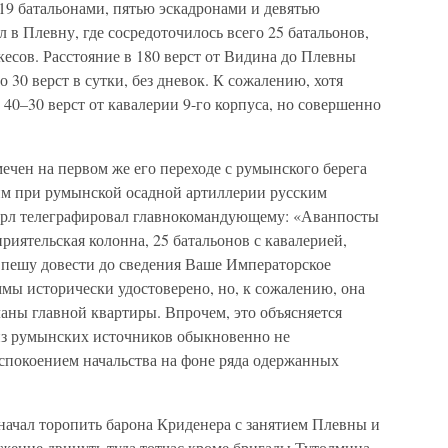
19 батальонами, пятью эскадронами и девятью
л в Плевну, где сосредоточилось всего 25 батальонов,
кесов. Расстояние в 180 верст от Видина до Плевны
по 30 верст в сутки, без дневок. К сожалению, хотя
 40–30 верст от кавалерии 9-го корпуса, но совершенно
чен на первом же его переходе с румынского берега
м при румынской осадной артиллерии русским
арл телеграфировал главнокомандующему: «Аванпосты
риятельская колонна, 25 батальонов с кавалерией,
Спешу довести до сведения Ваше Императорское
мы исторически удостоверено, но, к сожалению, она
ланы главной квартиры. Впрочем, это объясняется
 из румынских источников обыкновенно не
успокоением начальства на фоне ряда одержанных
ачал торопить барона Криденера с занятием Плевны и
ожение двинуть туда тотчас кроме бригады Тутолмина