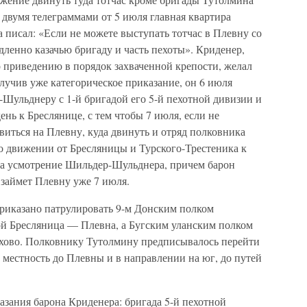
м двумя телеграммами от 5 июля главная квартира
а писал: «Если не можете выступать тотчас в Плевну со
дленно казачью бригаду и часть пехоты». Криденер,
 приведению в порядок захваченной крепости, желал
лучив уже категорическое приказание, он 6 июля
Шульднеру с 1-й бригадой его 5-й пехотной дивизии и
ень к Бреслянице, с тем чтобы 7 июля, если не
авиться на Плевну, куда двинуть и отряд полковника
о движении от Бресляницы и Турского-Трестеника к
 на усмотрение Шильдер-Шульднера, причем барон
 займет Плевну уже 7 июля.
риказано патрулировать 9-м Донским полком
ой Бресляница — Плевна, а Бугским уланским полком
ахово. Полковнику Тутолмину предписывалось перейти
 местность до Плевны и в направлении на юг, до путей
зания барона Криденера: бригада 5-й пехотной