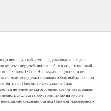
их успехов русской армии, одержанных ею со дня
о омрачен неудачей, постигшей ее в столь известный
евной 8 июля 1877 г. Эта неудача, в сущности не
ак по количеству участвовавших в бою войск, так и по
ку отбитые от Плевны войска даже не были
ке, тем не менее имела огромные, крайне невыгодные
а именно: пришлось затянуть кампанию на многие
ы неожиданно создавшегося под Плевной укрепленного