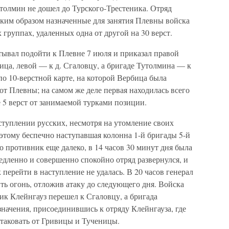
толмин не дошел до Турского-Трестеника. Отряд
аким образом назначенные для занятия Плевны войска
 группах, удаленных одна от другой на 30 верст.
ывал подойти к Плевне 7 июля и приказал правой
бица, левой — к д. Сгаловцу, а бригаде Тутолмина — к
по 10-верстной карте, на которой Вербица была
х от Плевны; на самом же деле первая находилась всего
е 5 верст от занимаемой турками позиции.
ступлении русских, несмотря на утомление своих
оэтому беспечно наступавшая колонна 1-й бригады 5-й
о противник еще далеко, в 14 часов 30 минут дня была
едленно и совершенно спокойно отряд развернулся, и
перейти в наступление не удалась. В 20 часов генерал
ь огонь, отложив атаку до следующего дня. Войска
ик Клейнгауз перешел к Сгаловцу, а бригада
значения, присоединившись к отряду Клейнгауза, где
атаковать от Гривицы и Тученицы.