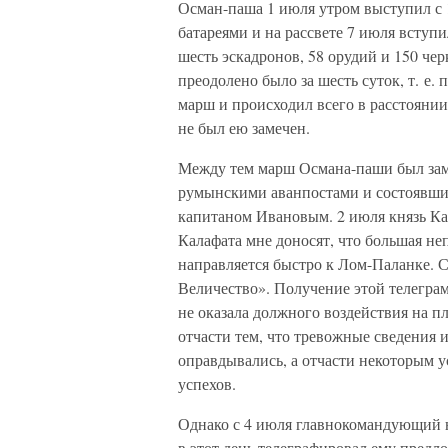
Осман-паша 1 июля утром выступил с 
батареями и на рассвете 7 июля вступи
шесть эскадронов, 58 орудий и 150 чер
преодолено было за шесть суток, т. е. 
марш и происходил всего в расстоянии
не был ею замечен.
Между тем марш Османа-паши был заме
румынскими аванпостами и состоявши
капитаном Ивановым. 2 июля князь К
Калафата мне доносят, что большая неп
направляется быстро к Лом-Паланке. 
Величество». Получение этой телеграм
не оказала должного воздействия на п
отчасти тем, что тревожные сведения
оправдывались, а отчасти некоторым 
успехов.
Однако с 4 июля главнокомандующий н
в этот день телеграфировал ему предл