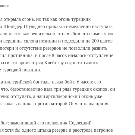
 июля
я открыла огонь, но так как огонь турецких
то Шильдер-Шульднер приказал немедленно наступать.
али настолько решительно, что, выбив штыками турок
ли вершины склона позиции и подходили на 200 шагов
потери и отсутствие резервов не позволили развить
сил противника, и после 8 часов началось отступление
раз в это время отряд Клейнгауза достиг самого
е турецкой позиции.
артиллерийской бригады начал бой в 6 часов; его
что, безостановочно взяв три ряда турецких окопов, он
очно отступать, а наш артиллерийский огонь уже
началась паника, против которой Осман-паша принял
убит; заменивший его полковник Седлецкий
ия хотя бы одного штыка резерва и расстрела патронов