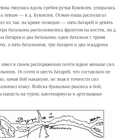
евны тянулась вдоль гребня ручья Буковлек; упиралась
а левым — в д. Буковлек. Осман-паша располагал
ил их так: на кряже позиции — пять батарей и девять
 три батальона расположились фронтом на восток, на д.
на батарея и два батальона; один батальон с тремя
у, а пять батальонов, три батареи и два эскадрона
имел в своем распоряжении почти вдвое меньше сил,
льонов, 16 сотен и шесть батарей, что составляло не
ко, начав бой накануне, не зная в точности сил
азначил атаку. Войска буквально рвались в бой,
ы напасть на турок; каптенармусы и артельщики