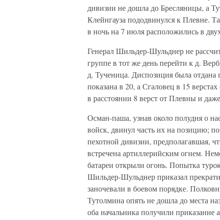
дивизии не дошла до Бресляницы, а Ту
Клейнгауза пододвинулся к Плевне. Т
в ночь на 7 июля расположились в двух
Генерал Шильдер-Шульднер не рассчит
группе в тот же день перейти к д. Вер
д. Тученица. Диспозиция была отдана 
показана в 20, а Сгаловец в 15 верста
в расстоянии 8 верст от Плевны и даж
Осман-паша, узнав около полудня о на
войск, двинул часть их на позицию; п
пехотной дивизии, предполагавшая, чт
встречена артиллерийским огнем. Нем
батареи открыли огонь. Попытка турок 
Шильдер-Шульднер приказал прекратит
заночевали в боевом порядке. Полковн
Тутолмина опять не дошла до места на
оба начальника получили приказание 