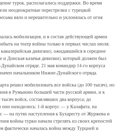
адение турок, располагались поддержки. Во время
мели неоднократные перестрелки с турецкой
весьма вяло и нерешительно и уклонялась от огня
ачалась мобилизация, и в состав действующей армии
рибыть на театр войны только в первых числах июля;
-я кавалерийская дивизии), ожидавшийся в середине
ые и Донская казачья дивизии), который должен был
-Дунайском отряде. 21 мая командир 14-го корпуса
начен начальником Нижне-Дунайского отряда.
рта решил мобилизовать все войска (до 100 тысяч), но
ения в Румынию большей части русской армии, и к
 тысяч войск, составлявших два корпуса; до
 они находились: 1-й корпус — у Калафата, на
с — на путях наступления к Бухаресту от Журжева и
ения войны турки начали стрелять из своих крепостей
ом фактически началась война между Турцией и