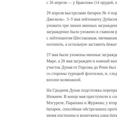
с 26 апреля — у Браилова (14 орудий, н
29 апреля выстрелами батареи № 4 по
Джелиль». 3–5 мая лейтенанту Дубасов
уложить три линии минных заграждений
заграждение было уложено в главном р
с лейтенантом Шестаковым, мичманами
потопить, а остальную заставить бежа
27 мая были уложены минные загражден
Маре, а 28 мая загражден и южный вы
участок Дуная от Гирсова до Рени бы
со стороны турецкой флотилии, и, сле
вполне возможной.
На Среднем Дунае подготовка переправ
Нижнем. В конце мая приступили к со
Мэгуреле, Парапана и Журжева; у втор
батареи, способные обстреливать про
июня построена и вооружена одна бата