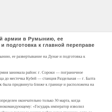
й армии в Румынию, ее
 и подготовка к главной переправе
нию, ее развертывание на Дунае и подготовка к
армия занимала район: г. Сороки — пограничное
а до местечка Кубей — станция Раздельная — г. Балта
ск была придвинута ближе к границе и расположена на
ределен окончательно только 30 марта, когда
внокомандующему: «Государь император изволил