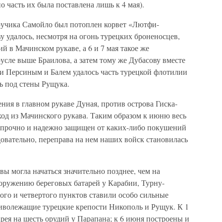
о часть их была поставлена лишь к 4 мая).
ручика Самойло был потоплен корвет «Лютфи-
у удалось, несмотря на огонь турецких броненосцев,
 в Мачинском рукаве, а 6 и 7 мая такое же
усле выше Браилова, а затем тому же Дубасову вместе
 Персиным и Балем удалось часть турецкой флотилии
ть под стены Рущука.
ия в главном рукаве Дуная, против острова Гиска-
ход из Мачинского рукава. Таким образом к июню весь
л прочно и надежно защищен от каких-либо покушений
довательно, переправа на нем наших войск становилась
ы могла начаться значительно позднее, чем на
оружению береговых батарей у Карабии, Турну-
ого и четвертого пунктов ставили особо сильные
тиволежащие турецкие крепости Никополь и Рущук. К 1
рея на шесть орудий у Парапана; к 6 июня построены и