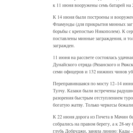
к 11 июня вооружены семь батарей на 
К 14 июня были построены и вооружен
Фламунды (для прикрытия минных загр
борьбы с крепостью Никополем). К се
поставлены минные заграждения, и тол
загражден.
11 июня на рассвете состоялась удачн
Дунайского отряда (Рязанского и Ряжс
семи офицеров и 132 нижних чинов у
Переправившаяся по мосту 12–14 июня 
Тулчу. Казаки были встречены радушн
разорения быстрым отступлением турок
богатую жатву. Только черкесы бежали
К 22 июня дорога из Гичета в Мачин бы
собрались на правом берегу, а к 28-му
глубь Добруджи, заняла линию: Кады