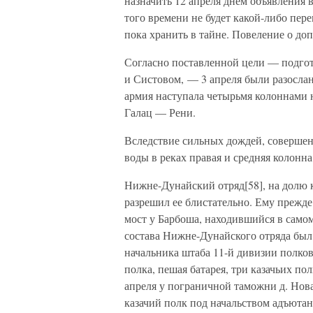
назначить 12 апреля днем объявления 
того времени не будет какой-либо пер
пока хранить в тайне. Повеление о до
Согласно поставленной цели — подго
и Систовом, — 3 апреля были разосла
армия наступала четырьмя колоннами 
Галац — Рени.
Вследствие сильных дождей, совершен
воды в реках правая и средняя колонна
Нижне-Дунайский отряд[58], на долю к
разрешил ее блистательно. Ему прежд
мост у Барбоша, находившийся в самом 
состава Нижне-Дунайского отряда был
начальника штаба 11-й дивизии полков
полка, пешая батарея, три казачьих пол
апреля у пограничной таможни д. Новая
казачий полк под начальством адъюта