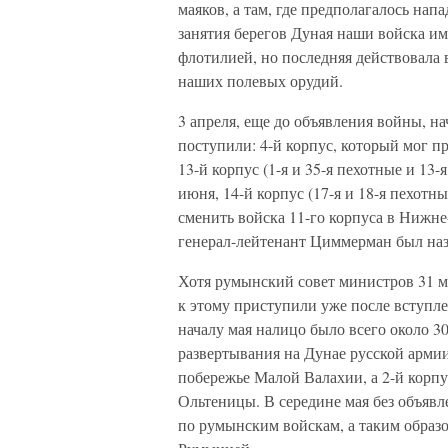
маяков, а там, где предполагалось нап
занятия берегов Дуная наши войска и
флотилией, но последняя действовала 
наших полевых орудий.
3 апреля, еще до объявления войны, н
поступили: 4-й корпус, который мог п
13-й корпус (1-я и 35-я пехотные и 13
июня, 14-й корпус (17-я и 18-я пехотн
сменить войска 11-го корпуса в Нижне
генерал-лейтенант Циммерман был наз
Хотя румынский совет министров 31 ма
к этому приступили уже после вступл
началу мая налицо было всего около 30
развертывания на Дунае русской армии
побережье Малой Валахии, а 2-й корпу
Ольтеницы. В середине мая без объявл
по румынским войскам, а таким образ