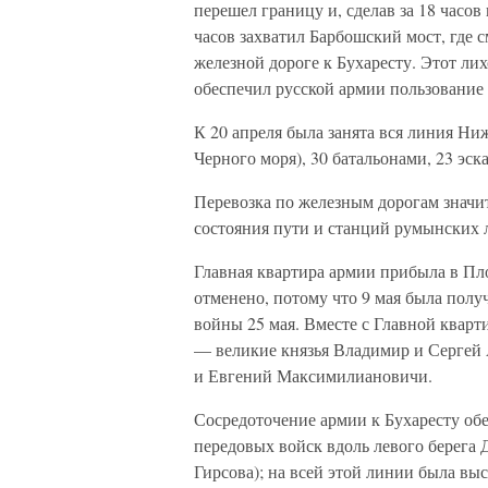
перешел границу и, сделав за 18 часов 
часов захватил Барбошский мост, где
железной дороге к Бухаресту. Этот л
обеспечил русской армии пользование
К 20 апреля была занята вся линия Ни
Черного моря), 30 батальонами, 23 эс
Перевозка по железным дорогам значи
состояния пути и станций румынских л
Главная квартира армии прибыла в Пло
отменено, потому что 9 мая была полу
войны 25 мая. Вместе с Главной кварт
— великие князья Владимир и Сергей
и Евгений Максимилиановичи.
Сосредоточение армии к Бухаресту об
передовых войск вдоль левого берега Д
Гирсова); на всей этой линии была вы