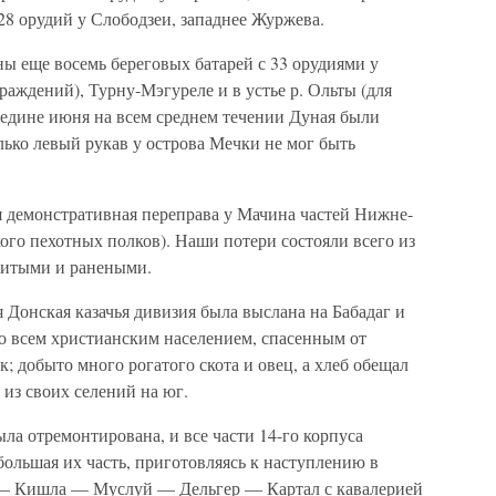
28 орудий у Слободзеи, западнее Журжева.
ы еще восемь береговых батарей с 33 орудиями у
аждений), Турну-Мэгуреле и в устье р. Ольты (для
редине июня на всем среднем течении Дуная были
ько левый рукав у острова Мечки не мог быть
ая демонстративная переправа у Мачина частей Нижне-
кого пехотных полков). Наши потери состояли всего из
битыми и ранеными.
Донская казачья дивизия была выслана на Бабадаг и
о всем христианским населением, спасенным от
; добыто много рогатого скота и овец, а хлеб обещал
 из своих селений на юг.
ла отремонтирована, и все части 14-го корпуса
 большая их часть, приготовляясь к наступлению в
 — Кишла — Муслуй — Дельгер — Картал с кавалерией