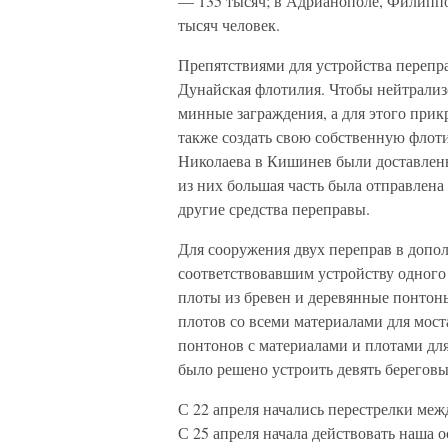
— 135 тысяч; в Адрианополе, Филиппо
тысяч человек.
Препятствиями для устройства перепра
Дунайская флотилия. Чтобы нейтрализ
минные заграждения, а для этого прик
также создать свою собственную флот
Николаева в Кишинев были доставлены 
из них большая часть была отправлена
другие средства переправы.
Для сооружения двух переправ в допо
соответствовавшим устройству одного
плоты из бревен и деревянные понтон
плотов со всеми материалами для мост
понтонов с материалами и плотами для
было решено устроить девять береговы
С 22 апреля начались перестрелки ме
С 25 апреля начала действовать наша о