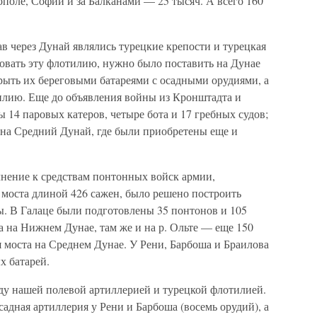
поле, Софии и за Балканами — 25 тысяч. А всего 160
в через Дунай являлись турецкие крепости и турецкая
овать эту флотилию, нужно было поставить на Дунае
рыть их береговыми батареями с осадными орудиями, а
илию. Еще до объявления войны из Кронштадта и
14 паровых катеров, четыре бота и 17 гребных судов;
 на Средний Дунай, где были приобретены еще и
лнение к средствам понтонных войск армии,
 моста длиной 426 сажен, было решено построить
ы. В Галаце были подготовлены 35 понтонов и 105
а на Нижнем Дунае, там же и на р. Ольте — еще 150
 моста на Среднем Дунае. У Рени, Барбоша и Браилова
х батарей.
жду нашей полевой артиллерией и турецкой флотилией.
садная артиллерия у Рени и Барбоша (восемь орудий), а