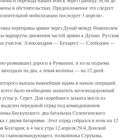
войны и перехода наших войск через границу, если до
емены в обстоятельствах. Предположение это следует
полнительной мобилизации последует 3 апреля».
товка переправы армии через Дунай между Никополем
ны маршруты движения частей армии к Дунаю. Русская
на участок: Александрия — Бухарест — Слободзея —
но размывших дороги в Румынии, и из-за подъема
 запоздали на два, а левая колонна — на 12 дней.
оторого выпала важнейшая задача в начале операций,
е всего было необходимо захватить железнодорожный
устье р. Серет. Для скорейшего захвата моста из
 выделен передовой отряд под командованием
ника Бискупского: два батальона Селенгинского
ка с двумя батареями. Этот отряд собрался в ночь на 12
 Болгария; в 4 часа утра 12 апреля 29-й Донской
нта главнокомандующего, полковника Струкова,