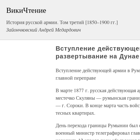
ВикиЧтение
История русской армии. Том третий [1850–1900 гг.]
Зайончковский Андрей Медардович
Вступление действующе
развертывание на Дунае
Вступление действующей армии в Румы
главной переправе
В марте 1877 г. русская действующая 
местечко Скуляны — румынская границ
— г. Сороки. В конце марта часть вой
тесных квартирах.
День перехода границы Румынии был оп
военный министр телеграфировал гла