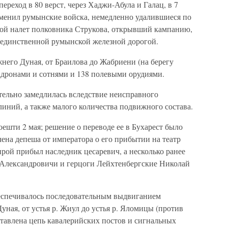
переход в 80 верст, через Хаджи-Абула и Галац, в 7
 сменил румынские войска, немедленно удалившиеся по
ихой налет полковника Струкова, открывший кампанию,
 единственной румынской железной дорогой.
жнего Дуная, от Браилова до Жабриени (на берегу
кадронами и сотнями и 138 полевыми орудиями.
тельно замедлилась вследствие неисправного
иний, а также малого количества подвижного состава.
ешти 2 мая; решение о переводе ее в Бухарест было
чена депеша от императора о его прибытии на театр
ирой прибыл наследник цесаревич, а несколько ранее
 Александровичи и герцоги Лейхтенбергские Николай
еспечивалось последовательным выдвиганием
уная, от устья р. Жиул до устья р. Яломицы (против
ставлена цепь кавалерийских постов и сигнальных