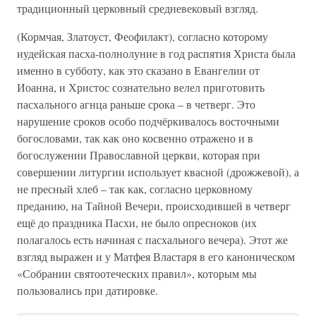
традиционный церковный средневековый взгляд.
(Кормчая, Златоуст, Феофилакт), согласно которому
иудейская пасха-полнолуние в год распятия Христа была
именно в субботу, как это сказано в Евангелии от
Иоанна, и Христос сознательно велел приготовить
пасхального агнца раньше срока – в четверг. Это
нарушение сроков особо подчёркивалось восточными
богословами, так как оно косвенно отражено и в
богослужении Православной церкви, которая при
совершении литургии использует квасной (дрожжевой), а
не пресный хлеб – так как, согласно церковному
преданию, на Тайной Вечери, происходившей в четверг
ещё до праздника Пасхи, не было опресноков (их
полагалось есть начиная с пасхального вечера). Этот же
взгляд выражен и у Матфея Властаря в его каноническом
«Собрании святоотеческих правил», которым мы
пользовались при датировке.