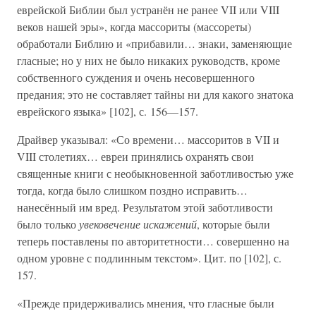
еврейской Библии был устранён не ранее VII или VIII
веков нашей эры», когда массориты (массореты)
обработали Библию и «прибавили… знаки, заменяющие
гласные; но у них не было никаких руководств, кроме
собственного суждения и очень несовершенного
предания; это не составляет тайны ни для какого знатока
еврейского языка» [102], с. 156—157.
Драйвер указывал: «Со времени… массоритов в VII и
VIII столетиях… евреи принялись охранять свои
священные книги с необыкновенной заботливостью уже
тогда, когда было слишком поздно исправить…
нанесённый им вред. Результатом этой заботливости
было только
увековечение искажений
, которые были
теперь поставлены по авторитетности… совершенно на
одном уровне с подлинным текстом». Цит. по [102], с.
157.
«Прежде придерживались мнения, что гласные были