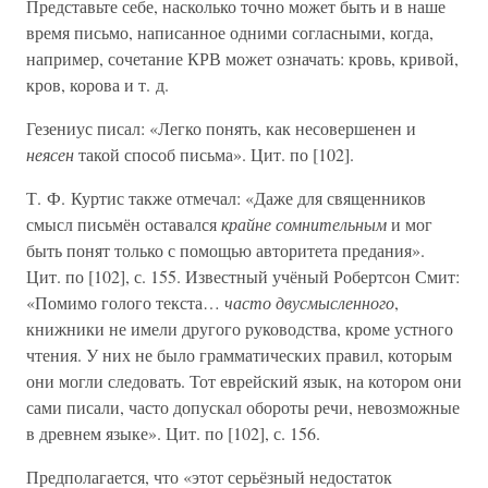
Представьте себе, насколько точно может быть и в наше
время письмо, написанное одними согласными, когда,
например, сочетание КРВ может означать: кровь, кривой,
кров, корова и т. д.
Гезениус писал: «Легко понять, как несовершенен и
неясен
такой способ письма». Цит. по [102].
Т. Ф. Куртис также отмечал: «Даже для священников
смысл письмён оставался
крайне сомнительным
и мог
быть понят только с помощью авторитета предания».
Цит. по [102], с. 155. Известный учёный Робертсон Смит:
«Помимо голого текста…
часто двусмысленного
,
книжники не имели другого руководства, кроме устного
чтения. У них не было грамматических правил, которым
они могли следовать. Тот еврейский язык, на котором они
сами писали, часто допускал обороты речи, невозможные
в древнем языке». Цит. по [102], с. 156.
Предполагается, что «этот серьёзный недостаток