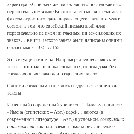
характера. «С первых же шагов нашего исследования о
первоначальном языке Ветхого завета мы встречаемся с
фактом огромного, даже поражающего значения. Факт
состоит в том, что еврейский письменный язык
первоначально не имел ни гласных, ни заменяющих их
знаков… Книги Ветхого завета были написаны одними
согласными» [102], с. 155.
Эта ситуация типична. Например, древнеславянский
текст – это тоже цепочка согласных, иногда даже без
«огласовочных знаков» и разделения на слова.
Одними согласными писались и «древне»-египетские
тексты.
Известный современный хронолог Э. Бикерман пишет:
«Имена (египетских – Авт.) царей… даются (в
современной литературе – Авт.) в условной,
совершенно
произвольной
, так называемой школьной… передаче,
принятой в учебниках… Эти формы зачастую