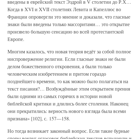
введены в еврейский текст Эздрой в V столетии до Р.Х…
Когда в XVI и XVII столетиях Левита и Капеллюс во
Франции опровергли это мнение и доказали, что гласные
знаки были введены только массоритами… это открытие
произвело большую сенсацию во всей протестантской
Европе.
Многим казалось, что новая теория ведёт за собой полное
ниспровержение религии. Если гласные знаки не были
делом божественного откровения, а были только
человеческим изобретением и притом гораздо
позднейшего времени, то как можно было полагаться на
текст писания?… Возбуждённые этим открытием прения
были одними из самых горячих в истории новой
библейской критики и длились более столения. Наконец
они прекратились: верность нового взгляда была всеми
признана» [102], с. 157—158.
Но тогда возникает законный вопрос. Если такие бурные
споры вокруг огласовок библейских текстов вспыхнули и