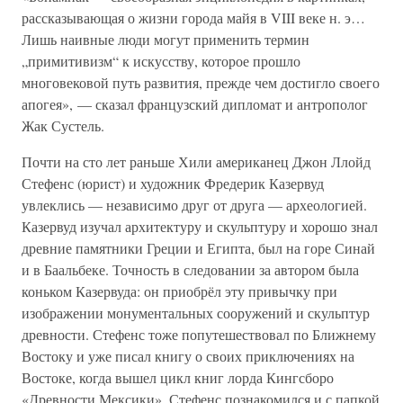
рассказывающая о жизни города майя в VIII веке н. э…
Лишь наивные люди могут применить термин
„примитивизм“ к искусству, которое прошло
многовековой путь развития, прежде чем достигло своего
апогея», — сказал французский дипломат и антрополог
Жак Сустель.
Почти на сто лет раньше Хили американец Джон Ллойд
Стефенс (юрист) и художник Фредерик Казервуд
увлеклись — независимо друг от друга — археологией.
Казервуд изучал архитектуру и скульптуру и хорошо знал
древние памятники Греции и Египта, был на горе Синай
и в Баальбеке. Точность в следовании за автором была
коньком Казервуда: он приобрёл эту привычку при
изображении монументальных сооружений и скульптур
древности. Стефенс тоже попутешествовал по Ближнему
Востоку и уже писал книгу о своих приключениях на
Востоке, когда вышел цикл книг лорда Кингсборо
«Древности Мексики». Стефенс познакомился и с папкой