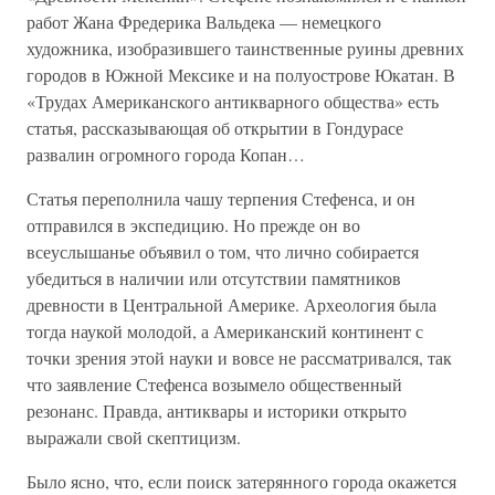
работ Жана Фредерика Вальдека — немецкого
художника, изобразившего таинственные руины древних
городов в Южной Мексике и на полуострове Юкатан. В
«Трудах Американского антикварного общества» есть
статья, рассказывающая об открытии в Гондурасе
развалин огромного города Копан…
Статья переполнила чашу терпения Стефенса, и он
отправился в экспедицию. Но прежде он во
всеуслышанье объявил о том, что лично собирается
убедиться в наличии или отсутствии памятников
древности в Центральной Америке. Археология была
тогда наукой молодой, а Американский континент с
точки зрения этой науки и вовсе не рассматривался, так
что заявление Стефенса возымело общественный
резонанс. Правда, антиквары и историки открыто
выражали свой скептицизм.
Было ясно, что, если поиск затерянного города окажется