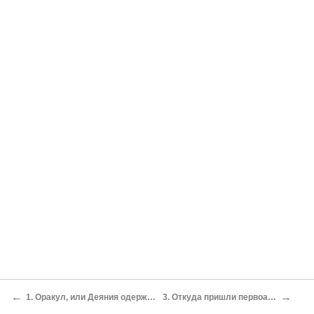
←
→
1. Оракул, или Деяния одержимого монаха
3. Откуда пришли первоамериканцы?