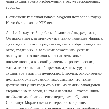
лица скульптурных изображений в тех же заброшенных
городах.
В отношениях с лакандонами Моудсли потерпел неудачу.
И это было в конце XIX века.
А в 1902 году этой проблемой занялся Альфред Тоззер.
Он приступил к детальному изучению индейцев Чиапаса.
Два года он прожил среди лакандонов, собрал сведения о
быте, традициях. К великому сожалению, ученый
обнаружил, что потомки майя напрочь забыли
письменность, а высокий уровень астрономических,
математических знаний предков, архитектуру и
скульптуру утратили полностью. Впрочем, относительно
последних они сохранили информацию, что такие
достижения у них когда-то были. Из памяти лакандонов
стерлись имена богов, мифы и легенды. Осталось лишь
необъяснимое благоговение перед ними. Однако
Сильванус Морли сделал интересное открытие:
религиозные обряды лакандонов — пусть упрощённые