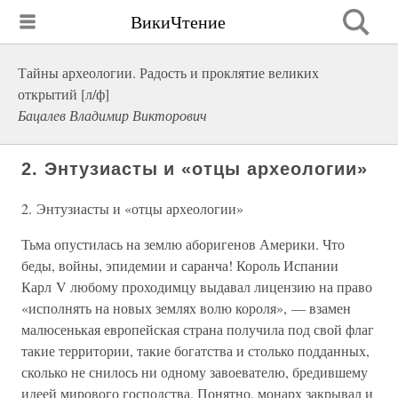
ВикиЧтение
Тайны археологии. Радость и проклятие великих
открытий [л/ф]
Бацалев Владимир Викторович
2. Энтузиасты и «отцы археологии»
2. Энтузиасты и «отцы археологии»
Тьма опустилась на землю аборигенов Америки. Что
беды, войны, эпидемии и саранча! Король Испании
Карл V любому проходимцу выдавал лицензию на право
«исполнять на новых землях волю короля», — взамен
малюсенькая европейская страна получила под свой флаг
такие территории, такие богатства и столько подданных,
сколько не снилось ни одному завоевателю, бредившему
идеей мирового господства. Понятно, монарх закрывал и