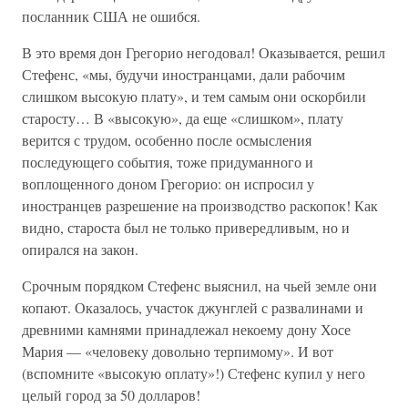
посланник США не ошибся.
В это время дон Грегорио негодовал! Оказывается, решил
Стефенс, «мы, будучи иностранцами, дали рабочим
слишком высокую плату», и тем самым они оскорбили
старосту… В «высокую», да еще «слишком», плату
верится с трудом, особенно после осмысления
последующего события, тоже придуманного и
воплощенного доном Грегорио: он испросил у
иностранцев разрешение на производство раскопок! Как
видно, староста был не только привередливым, но и
опирался на закон.
Срочным порядком Стефенс выяснил, на чьей земле они
копают. Оказалось, участок джунглей с развалинами и
древними камнями принадлежал некоему дону Хосе
Мария — «человеку довольно терпимому». И вот
(вспомните «высокую оплату»!) Стефенс купил у него
целый город за 50 долларов!