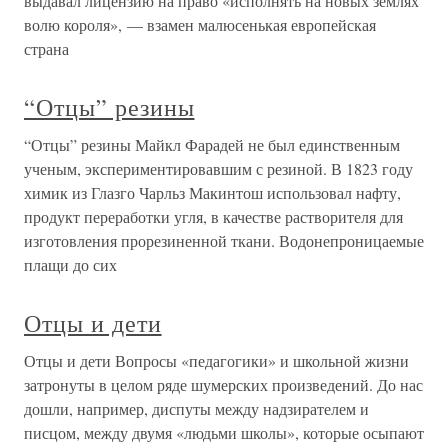
выдавал лицензию на право «исполнять на новых землях
волю короля», — взамен малюсенькая европейская
страна
“Отцы” резины
“Отцы” резины Майкл Фарадей не был единственным
ученым, экспериментировавшим с резиной. В 1823 году
химик из Глазго Чарльз Макинтош использовал нафту,
продукт переработки угля, в качестве растворителя для
изготовления прорезиненной ткани. Водонепроницаемые
плащи до сих
Отцы и дети
Отцы и дети Вопросы «педагогики» и школьной жизни
затронуты в целом ряде шумерских произведений. До нас
дошли, например, диспуты между надзирателем и
писцом, между двумя «людьми школы», которые осыпают