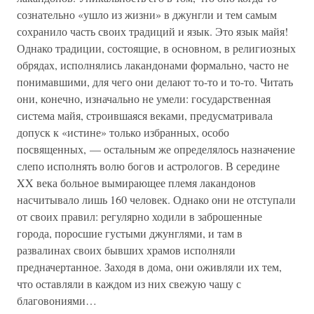
сознательно «ушло из жизни» в джунгли и тем самым
сохранило часть своих традиций и язык. Это язык майя!
Однако традиции, состоящие, в основном, в религиозных
обрядах, исполнялись лакандонами формально, часто не
понимавшими, для чего они делают то-то и то-то. Читать
они, конечно, изначально не умели: государственная
система майя, строившаяся веками, предусматривала
допуск к «истине» только избранных, особо
посвященных, — остальным же определялось назначение
слепо исполнять волю богов и астрологов. В середине
XX века больное вымирающее племя лакандонов
насчитывало лишь 160 человек. Однако они не отступали
от своих правил: регулярно ходили в заброшенные
города, поросшие густыми джунглями, и там в
развалинах своих бывших храмов исполняли
предначертанное. Заходя в дома, они оживляли их тем,
что оставляли в каждом из них свежую чашу с
благовониями…