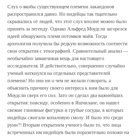
Слух о якобы существующем племени лакандонов
распространился давно. Но индейцы так тщательно
скрывались от людей, что этот слух вполне можно было
принять за легенду. Однако Альфред Моудсли загорелся
идеей обнаружить племя потомков майя. Тогда
археология получила бы редкую возможность соотнести
свои открытия с этнографией. Сравнительный анализ —
необычайно заманчивая вещь для настоящего
исследователя. И действительно, совершенно случайно
ученый наткнулся на отдельных представителей
племени! Но они ни о чем не желали говорить, а
объяснить причину своего интереса к ним было для
Моудсли сверх его сил. Зато он сделал два важнейших
открытия: повсюду, особенно в Яшчилане, он нашел
свежие глиняные фигурки и грубые сосуды, в которых
индейцы сжигали копаловую смолу. И было это среди
руин?! Вторым открытием ученого было то, что лица
встреченных им индейцев были поразительно похожи на