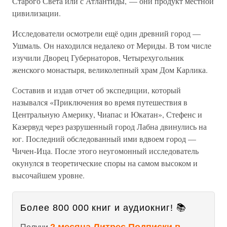
Старого Света или с Атлантиды, — они продукт местной
цивилизации.
Исследователи осмотрели ещё один древний город —
Ушмаль. Он находился недалеко от Мериды. В том числе
изучили Дворец Губернаторов, Четырехугольник
женского монастыря, великолепный храм Дом Карлика.
Составив и издав отчет об экспедиции, который
назывался «Приключения во время путешествия в
Центральную Америку, Чиапас и Юкатан», Стефенс и
Казервуд через разрушенный город Лабна двинулись на
юг. Последний обследованный ими вдвоем город —
Чичен-Ица. После этого неугомонный исследователь
окунулся в теоретические споры на самом высоком и
высочайшем уровне.
Более 800 000 книг и аудиокниг! 📚
2 месяца Литрес Подписки в