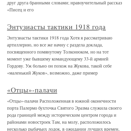
друг друга бранными словами; нравоучительный рассказ
«Писец и его
Энтузиасты тактики 1918 года
Энтузиасты тактики 1918 года Хотя я рассматриваю
артиллерию, но все же начну с раздела доклада,
посвященного помянутому Толконюком, но на тот
момент уже бывшему командующему 33-й армией
Гордову. Уж больно он похож на Жукова, такой себе
«маленький Жуков», возможно, даже пример
«Отцы»-палачи
«Отцы»-палачи Расположенная в южной оконечности
порта Палермо бухточка Святого Эразма служила своего
рода границей между историческим центром города и
районами новостроек Там, на молу, расположилось
несколько рыбачьих лодок, в ожидании лучших времен,