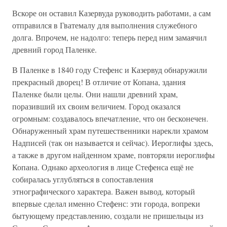
Вскоре он оставил Казервуда руководить работами, а сам
отправился в Гватемалу для выполнения служебного
долга. Впрочем, не надолго: теперь перед ним замаячил
древний город Паленке.
В Паленке в 1840 году Стефенс и Казервуд обнаружили
прекрасный дворец! В отличие от Копана, здания
Паленке были целы. Они нашли древний храм,
поразивший их своим величием. Город оказался
огромным: создавалось впечатление, что он бесконечен.
Обнаруженный храм путешественники нарекли храмом
Надписей (так он называется и сейчас). Иероглифы здесь,
а также в другом найденном храме, повторяли иероглифы
Копана. Однако археология в лице Стефенса ещё не
собиралась углубляться в сопоставления
этнографического характера. Важен вывод, который
впервые сделал именно Стефенс: эти города, вопреки
бытующему представлению, создали не пришельцы из