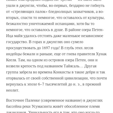
ушли в джунгли, чтобы, во-первых, бездарно не гибнуть
от «стреляющих палок» бледнолицых захватчиков, а во-
вторых, спасти то немногое, что оставалось от культуры,
безжалостно уничтожаемой испанцами, хотя бы то
немногое, что оставалось в душе. В районе озера Петен-
Ица майя удалось отстоять даже маленькое независимое
государство. В горах и джунглях оно сумело
просуществовать до 1697 года! В глубь этих лесов
индейцы бежали и раньше, еще от гнева правителя Хунак
Кееля. Там, на одном из островов озера Петен, они и
возвели крепость под названием Тайясаль… Другая
группа забрела во времена Конкисты в такие дебри и так
оторвалась от своей собственной цивилизации, что почти
вернулась к эпохе 6–7 тысячелетий до н. э., в прежний
неолит.
Восточнее Паленке (современное название) в джунглях
бассейна реки Усумасинта живёт обособленное племя
лакандонов. Уникальность его в том, что оно когда-то