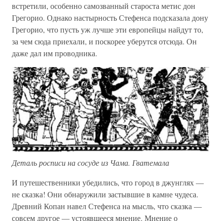
встретили, особенно самозванный староста метис дон
Грегорио. Однако настырность Стефенса подсказала дону
Грегорио, что пусть уж лучше эти европейцы найдут то,
за чем сюда приехали, и поскорее уберутся отсюда. Он
даже дал им проводника.
Деталь росписи на сосуде из Чама. Гватемала
И путешественники убедились, что город в джунглях —
не сказка! Они обнаружили застывшие в камне чудеса.
Древний Копан навел Стефенса на мысль, что сказка —
совсем другое — устоявшееся мнение. Мнение о