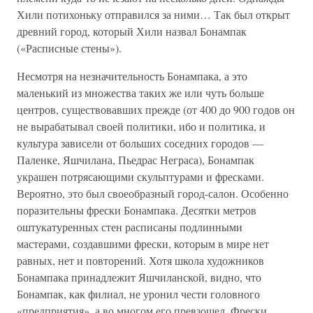
Хили потихоньку отправился за ними… Так был открыт
древний город, который Хили назвал Бонампак
(«Расписные стены»).
Несмотря на незначительность Бонампака, а это
маленький из множества таких же или чуть больше
центров, существовавших прежде (от 400 до 900 годов он
не вырабатывал своей политики, ибо и политика, и
культура зависели от больших соседних городов —
Паленке, Яшчилана, Пьедрас Неграса), Бонампак
украшен потрясающими скульптурами и фресками.
Вероятно, это был своеобразный город-салон. Особенно
поразительны фрески Бонампака. Десятки метров
оштукатуренных стен расписаны подлинными
мастерами, создавшими фрески, которым в мире нет
равных, нет и повторений. Хотя школа художников
Бонампака принадлежит Яшчиланской, видно, что
Бонампак, как филиал, не уронил чести головного
«предприятия», а во многом его превзошел. Фрески