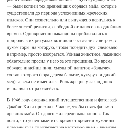
— были копией тех древнейших обрядов майя, которые
существовали до периода усложненных жреческих
изысков. Они сознательно или вынуждено вернулись к
более чистой религии, свободной от наносов позднейших
времен. Одновременно лакандоны приблизились к
природе: в их ритуалах возникли состязания с ветром, с
духом горы, на которую, чтобы победить дух, следовало,
например, просто взобраться. Убивая животное, лакандон
обязательно просил у него за это прощения. Во время
обрядов индейцы пили хмельной напиток «бальтче»,
состав которого (кора дерева бальтче, кукуруза и дикий
мед) за века не изменился. Роль жрецов у лакандонов
исполняли отцы семейств.
В 1946 году американский путешественник и фотограф
Джайлс Хили приехал в Чиапас, чтобы снять фильм о
древних майя. Он долго жил среди лакандонов. Так
долго, что успел заметить: время от времени мужчины
племени куда-то исчезают на несколько дней. Однажды