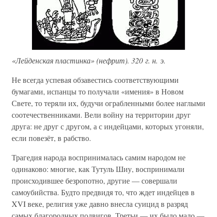
«Лейденская пластинка» (нефрит). 320 г. н. э.
Не всегда успевая обзавестись соответствующими
бумагами, испанцы то получали «имения» в Новом
Свете, то теряли их, будучи ограбленными более наглыми
соотечественниками. Вели войну на территории друг
друга: не друг с другом, а с индейцами, которых угоняли,
если повезёт, в рабство.
Трагедия народа воспринималась самим народом не
одинаково: многие, как Тутуль Шиу, воспринимали
происходившее безропотно, другие — совершали
самоубийства. Будто предвидя то, что ждет индейцев в
XVI веке, религия уже давно внесла суицид в разряд
самых благородных подвигов. Третьи — их было мало —