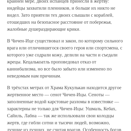
крайней мере, двоих испанцев принесли в жертву:
индейцы захватили пленников, и больше их никто не
видел. Зато приятели тех двоих слышали с кораблей,
отошедших на безопасное расстояние от побережья,
жалобные душераздирающие крики.
В Чичен-Ице существовал и закон, по которому сильного
врага или отличившегося своего героя или спортсмена, с
которого уже содрали кожу, делили на части и съедали
жрецы. Кецалькоатль проповедовал отказ от
каннибализма, но все было забыто или изменено по
неведомым нам причинам.
В трёхстах метрах от Храма Кукулькан находится другое
жертвенное место — сенот Чичен-Ицы. Сеноты —
заполненные водой карстовые разломы в известняке —
характерны не только для Чичен-Ицы: Ушмаль, Кебах,
Сайиль, Лабна — так же использовали свои колодцы
жертв, где гибли сотни и тысячи людей, возможно,
лучшие из лучших, не считая врагов. Особенность богов