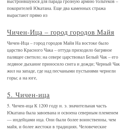
выстроившуюся для парада грозную армию тольтеков –
покорителей Юкатана. Еще два каменных стража
вырастают прямо из
Чичен-Ица – город городов Майя
Чичен-Ица – город городов Майя На востоке было
царство Красного Чака – оттуда приходило багряное
палящее светило; на севере царствовал Белый Чак – его
ледяное дыхание приносило снега и дожди; Черный Чак
жил на западе, где над песчаными пустынями чернели
горы; а на юге,
5. Чичен-ица
5. Чичен-ица К 1200 году н. э. значительная часть
Юкатана была завоевана и освоена северным племенем
— индейцами ица. Они были более воинственны, чем
майя, и более жестоки в традициях. Человеческие