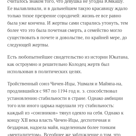
считалось знаком того, что девушка не угодна Юмкашу.
Ее вылавливали, и в дальнейшем такую красавицу ждало
только тихое презрение сородичей: жизнь ее все равно
была уже кончена. И жертвы сами старались утонуть, тем
более что это была почетная смерть, а семейство могло
существовать в почете и довольстве, по крайней мере, до
следующей жертвы.
Есть любопытнейшее свидетельство из истории Юкатана,
как остроумно и решительно Колодец жертв был
использован в политических целях.
Тройственный союз Чичен-Ицы, Ушмаля и Майяпа-на,
продлившийся с 987 по 1194 год н. э. способствовал
установлению стабильности в стране. Однако амбиции
того или иного царька нарушали эту стабильность:
каждый из «союзников» тянул одеяло на себя. Однако к
концу XII века власть Чичен-Ицы, деспотичная и
бездарная, надоела майя, наделенным более тонким
«менталитетом». Всеобщее же заблуждение о том, что