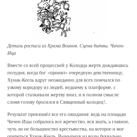
Деталь росписи из Храма Воинов. Сцена битвы. Чичен-
Ица
Вместе со всей процессией у Колодца жертв дождавшись
полудня, когда бог «принял» очередную девственницу,
Хунак-Кеель вдруг неожиданно для всех помчался по
узкому коридору из людей, ведшему к платформе, с
которой сталкивали жертву вниз, и в полном смысле
сломя голову бросился в Священный колодец!..
Результат превзошёл все его ожидания: ведь на площади
Чичен-Ицы собралось все жречество, вся знать, а главное,
чуть ли не большинство крестьянства, на которое и мог
опереться Хунак-Кеель. Вынырнув из воды буквально