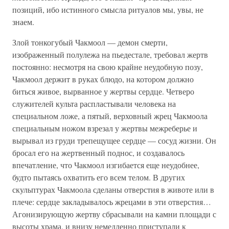
позиций, ибо истинного смысла ритуалов мы, увы, не
знаем.
Злой тонкогубый Чакмоол — демон смерти,
изображенный полулежа на пьедестале, требовал жертв
постоянно: несмотря на свою крайне неудобную позу,
Чакмоол держит в руках блюдо, на котором должно
биться живое, вырванное у жертвы сердце. Четверо
служителей культа распластывали человека на
специальном ложе, а пятый, верховный жрец Чакмоола
специальным ножом взрезал у жертвы межреберье и
вырывал из груди трепещущее сердце — сосуд жизни. Он
бросал его на жертвенный поднос, и создавалось
впечатление, что Чакмоол изгибается еще неудобнее,
будто пытаясь охватить его всем телом. В других
скульптурах Чакмоола сделаны отверстия в животе или в
плече: сердце закладывалось жрецами в эти отверстия…
Агонизирующую жертву сбрасывали на камни площади с
высоты храма, и внизу немедленно приступали к