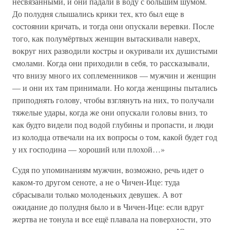
несвязанными, и они падали в воду с большим шумом.
До полудня слышались крики тех, кто был еще в
состоянии кричать, и тогда они опускали веревки. После
того, как полумёртвых женщин вытаскивали наверх,
вокруг них разводили костры и окуривали их душистыми
смолами. Когда они приходили в себя, то рассказывали,
что внизу много их соплеменников — мужчин и женщин
— и они их там принимали. Но когда женщины пытались
приподнять голову, чтобы взглянуть на них, то получали
тяжелые удары, когда же они опускали головы вниз, то
как будто видели под водой глубины и пропасти, и люди
из колодца отвечали на их вопросы о том, какой будет год
у их господина — хороший или плохой…»
Судя по упоминаниям мужчин, возможно, речь идет о
каком-то другом сеноте, а не о Чичен-Ице: туда
сбрасывали только молоденьких девушек. А вот
ожидание до полудня было и в Чичен-Ице: если вдруг
жертва не тонула и все ещё плавала на поверхности, это