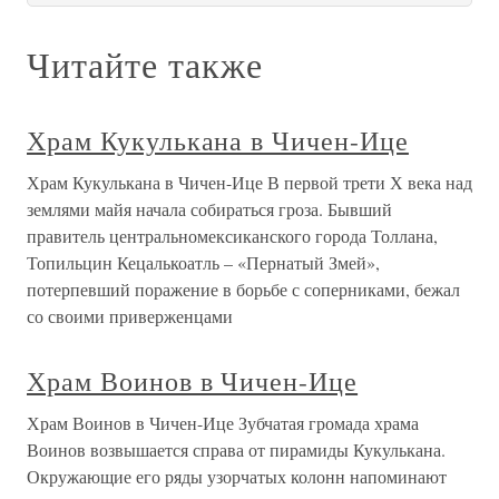
Читайте также
Храм Кукулькана в Чичен-Ице
Храм Кукулькана в Чичен-Ице В первой трети Х века над
землями майя начала собираться гроза. Бывший
правитель центральномексиканского города Толлана,
Топильцин Кецалькоатль – «Пернатый Змей»,
потерпевший поражение в борьбе с соперниками, бежал
со своими приверженцами
Храм Воинов в Чичен-Ице
Храм Воинов в Чичен-Ице Зубчатая громада храма
Воинов возвышается справа от пирамиды Кукулькана.
Окружающие его ряды узорчатых колонн напоминают