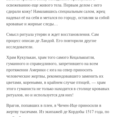
освежеванию еще живого тела. Первым делом с него
сдирали кожу! Намазавшись специальным салом, жрец
надевал её на себя и метался по городу, оставляя за собой
кровавые и жирные следы…
Смысл ритуала утерян и ждет восстановления. Сам
процесс описан де Ландой. Его повторили другие
исследователи.
Храм Кукулькан, храм того самого Кецалькоатля,
гуманного и справедливого, запретившего на всем
протяжении Америки с юга на север приносить
человеческие жертвы, рекомендовавшего заменить их
цветами, кореньями, в крайнем случае птицей, — храм
этого гуманиста не только находится в столице кровавых
ритуалов, но и используется для них!
Врагов, попавших в плен, в Чичен-Ице приносили в
жертву тысячами. Из экипажей де Кордобы 1517 года, по