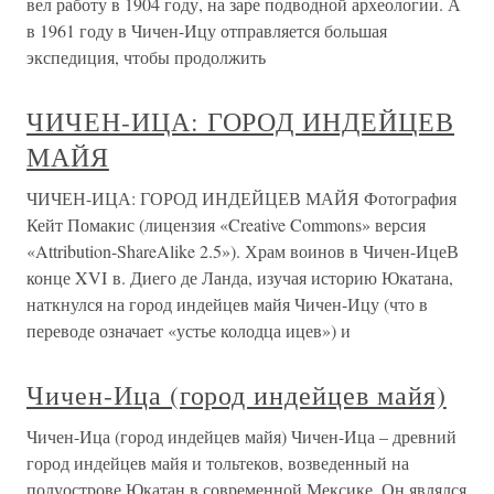
вел работу в 1904 году, на заре подводной археологии. А
в 1961 году в Чичен-Ицу отправляется большая
экспедиция, чтобы продолжить
ЧИЧЕН-ИЦА: ГОРОД ИНДЕЙЦЕВ
МАЙЯ
ЧИЧЕН-ИЦА: ГОРОД ИНДЕЙЦЕВ МАЙЯ Фотография
Кейт Помакис (лицензия «Creative Commons» версия
«Attribution-ShareAlike 2.5»). Храм воинов в Чичен-ИцеВ
конце XVI в. Диего де Ланда, изучая историю Юкатана,
наткнулся на город индейцев майя Чичен-Ицу (что в
переводе означает «устье колодца ицев») и
Чичен-Ица (город индейцев майя)
Чичен-Ица (город индейцев майя) Чичен-Ица – древний
город индейцев майя и тольтеков, возведенный на
полуострове Юкатан в современной Мексике. Он являлся