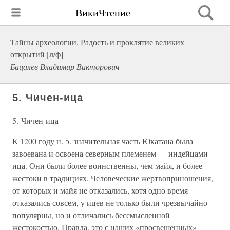
ВикиЧтение
Тайны археологии. Радость и проклятие великих
открытий [л/ф]
Бацалев Владимир Викторович
5. Чичен-ица
5. Чичен-ица
К 1200 году н. э. значительная часть Юкатана была
завоевана и освоена северным племенем — индейцами
ица. Они были более воинственны, чем майя, и более
жестоки в традициях. Человеческие жертвоприношения,
от которых и майя не отказались, хотя одно время
отказались совсем, у ицев не только были чрезвычайно
популярны, но и отличались бессмысленной
жестокостью. Правда, это с наших «просвещенных»