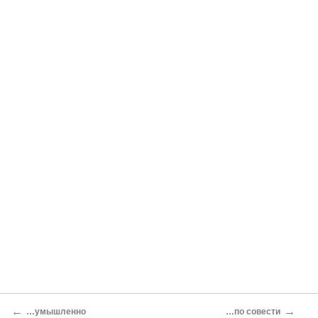
←
→
…умышленно
…по совести