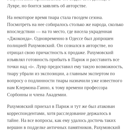
Лувре, но боится заявлять об авторстве.
На некоторое время тиара стала гвоздем сезона.
Посмотреть на нее собиралось столько же народа, сколько
впоследствии — на то место, где висела украденная
«Джоконда». Одновременно в Одессе был допрошен
полицией Рахумовский. Он сознался в авторстве, но
отрицал свою причастность к продаже. Рахумовский
изъявлял готовность прибыть в Париж и расставить все
точки над «i». Лувр предоставил ему такую возможность,
тиару убрали из экспозиции, а главным экспертом по
вопросу о подлинности тиары назначили уже известного
нам Клермона-Ганно, к тому времени профессора
Сорбонны и члена Академии.
Рахумовский приехал в Париж и тут же был атакован
корреспондентами, хотя расследование держалось в
тайне. На все вопросы, как ему удалось достичь таких
вершин в подделке античных памятников, Рахумовский