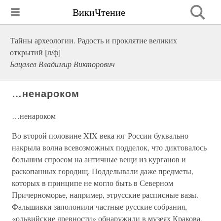
ВикиЧтение
Тайны археологии. Радость и проклятие великих
открытий [л/ф]
Бацалев Владимир Викторович
…ненароком
…ненароком
Во второй половине XIX века юг России буквально
накрыла волна всевозможных подделок, что диктовалось
большим спросом на античные вещи из курганов и
раскопанных городищ. Подделывали даже предметы,
которых в принципе не могло быть в Северном
Причерноморье, например, этрусские расписные вазы.
Фальшивки заполонили частные русские собрания,
«ольвийские древности» обнаружили в музеях Кракова,