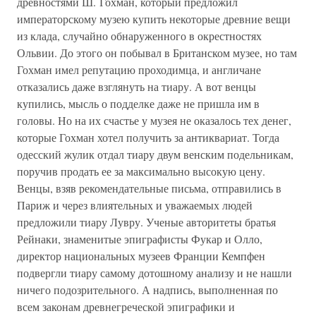
древностями Ш. Гохман, который предложил
императорскому музею купить некоторые древние вещи
из клада, случайно обнаруженного в окрестностях
Ольвии. До этого он побывал в Британском музее, но там
Гохман имел репутацию проходимца, и англичане
отказались даже взглянуть на тиару. А вот венцы
купились, мысль о подделке даже не пришла им в
головы. Но на их счастье у музея не оказалось тех денег,
которые Гохман хотел получить за антиквариат. Тогда
одесский жулик отдал тиару двум венским подельникам,
поручив продать ее за максимально высокую цену.
Венцы, взяв рекомендательные письма, отправились в
Париж и через влиятельных и уважаемых людей
предложили тиару Лувру. Ученые авторитеты братья
Рейнаки, знаменитые эпиграфисты Фукар и Олло,
директор национальных музеев Франции Кемпфен
подвергли тиару самому дотошному анализу и не нашли
ничего подозрительного. А надпись, выполненная по
всем законам древнегреческой эпиграфики и