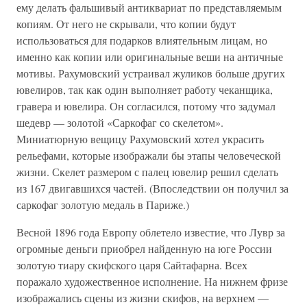
ему делать фальшивый антиквариат по представляемым
копиям. От него не скрывали, что копии будут
использоваться для подарков влиятельным лицам, но
именно как копии или оригинальные веши на античные
мотивы. Рахумовский устраивал жуликов больше других
ювелиров, так как один выполняет работу чеканщика,
гравера и ювелира. Он согласился, потому что задумал
шедевр — золотой «Саркофаг со скелетом».
Миниатюрную вещицу Рахумовский хотел украсить
рельефами, которые изображали бы этапы человеческой
жизни. Скелет размером с палец ювелир решил сделать
из 167 двигавшихся частей. (Впоследствии он получил за
саркофаг золотую медаль в Париже.)
Весной 1896 года Европу облетело известие, что Лувр за
огромные деньги приобрел найденную на юге России
золотую тиару скифского царя Сайтафарна. Всех
поражало художественное исполнение. На нижнем фризе
изображались сцены из жизни скифов, на верхнем —