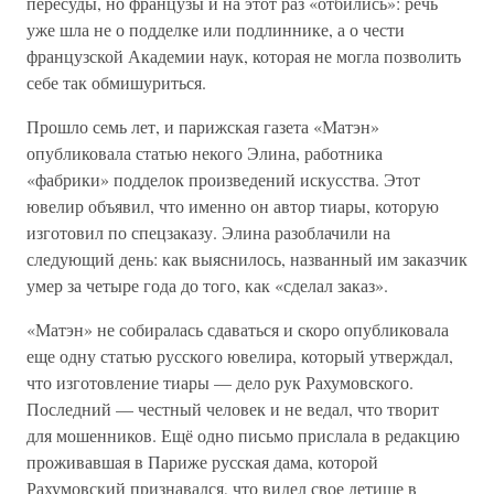
пересуды, но французы и на этот раз «отбились»: речь
уже шла не о подделке или подлиннике, а о чести
французской Академии наук, которая не могла позволить
себе так обмишуриться.
Прошло семь лет, и парижская газета «Матэн»
опубликовала статью некого Элина, работника
«фабрики» подделок произведений искусства. Этот
ювелир объявил, что именно он автор тиары, которую
изготовил по спецзаказу. Элина разоблачили на
следующий день: как выяснилось, названный им заказчик
умер за четыре года до того, как «сделал заказ».
«Матэн» не собиралась сдаваться и скоро опубликовала
еще одну статью русского ювелира, который утверждал,
что изготовление тиары — дело рук Рахумовского.
Последний — честный человек и не ведал, что творит
для мошенников. Ещё одно письмо прислала в редакцию
проживавшая в Париже русская дама, которой
Рахумовский признавался, что видел свое детище в