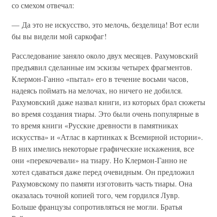
со смехом отвечал:
— Да это не искусство, это мелочь, безделица! Вот если
бы вы видели мой саркофаг!
Расследование заняло около двух месяцев. Рахумовский
предъявил сделанные им эскизы четырех фрагментов.
Клермон-Ганно «пытал» его в течение восьми часов,
надеясь поймать на мелочах, но ничего не добился.
Рахумовский даже назвал книги, из которых брал сюжеты
во время создания тиары. Это были очень популярные в
то время книги «Русские древности в памятниках
искусства» и «Атлас в картинках к Всемирной истории».
В них имелись некоторые графические искажения, все
они «перекочевали» на тиару. Но Клермон-Ганно не
хотел сдаваться даже перед очевидным. Он предложил
Рахумовскому по памяти изготовить часть тиары. Она
оказалась точной копией того, чем гордился Лувр.
Больше французы сопротивляться не могли. Братья