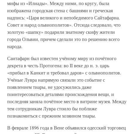
мифы из «Илиады». Между ними, по кругу, была
изображена городская стена с башнями и греческая
надпись: «Царя великого и непобедимого Сайтафарна.
Совет и народ ольвиополитов». Отсюда следовало, что
золотую «шапку» подарили знатному скифу жители
города Ольвии, причем сделали это по решению всего
народа.
Саитафарн был известен учёному миру из почётного
декрета в честь Протогена: во II веке до н. э. царь
«прибыл в Канкит и требовал даров» с ольвиополитов.
Учёные Лувра напрямую связали это событие с
появлением тиары, не удосужились даже
поинтересоваться деталями происхождения вещи, и
последняя заняла почётное место в витрине музея. Между
тем сотрудникам Лувра стоило бы поближе
познакомиться с прежним хозяином тиары.
В феврале 1896 года в Вене объявился одесский торговец