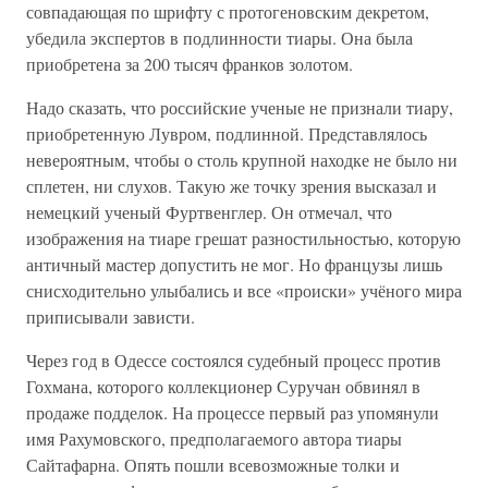
совпадающая по шрифту с протогеновским декретом,
убедила экспертов в подлинности тиары. Она была
приобретена за 200 тысяч франков золотом.
Надо сказать, что российские ученые не признали тиару,
приобретенную Лувром, подлинной. Представлялось
невероятным, чтобы о столь крупной находке не было ни
сплетен, ни слухов. Такую же точку зрения высказал и
немецкий ученый Фуртвенглер. Он отмечал, что
изображения на тиаре грешат разностильностью, которую
античный мастер допустить не мог. Но французы лишь
снисходительно улыбались и все «происки» учёного мира
приписывали зависти.
Через год в Одессе состоялся судебный процесс против
Гохмана, которого коллекционер Суручан обвинял в
продаже подделок. На процессе первый раз упомянули
имя Рахумовского, предполагаемого автора тиары
Сайтафарна. Опять пошли всевозможные толки и