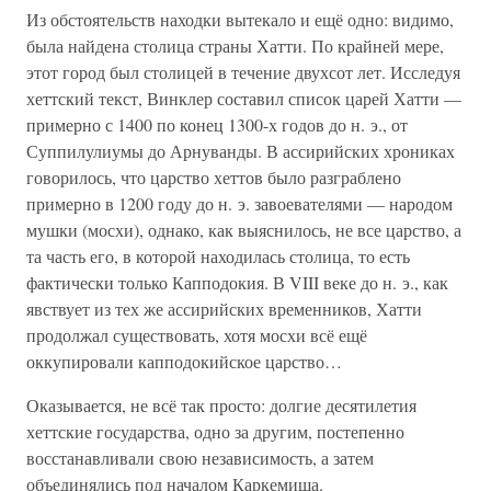
Из обстоятельств находки вытекало и ещё одно: видимо,
была найдена столица страны Хатти. По крайней мере,
этот город был столицей в течение двухсот лет. Исследуя
хеттский текст, Винклер составил список царей Хатти —
примерно с 1400 по конец 1300-х годов до н. э., от
Суппилулиумы до Арнуванды. В ассирийских хрониках
говорилось, что царство хеттов было разграблено
примерно в 1200 году до н. э. завоевателями — народом
мушки (мосхи), однако, как выяснилось, не все царство, а
та часть его, в которой находилась столица, то есть
фактически только Капподокия. В VIII веке до н. э., как
явствует из тех же ассирийских временников, Хатти
продолжал существовать, хотя мосхи всё ещё
оккупировали капподокийское царство…
Оказывается, не всё так просто: долгие десятилетия
хеттские государства, одно за другим, постепенно
восстанавливали свою независимость, а затем
объединялись под началом Каркемиша.