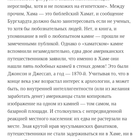
иероглифы, хотя и не похожих на египетские». Между
прочим, Хама — это библейский Хамат, и сообщение
Бургхардта должно было заинтересовать если не ученых,
то хотя бы любознательных людей. Нет, и книга, и
упоминание в ней о любопытном камне — прошли не
замеченными публикой. Однако о «хаматском» камне
вспомнили незамедлительно, едва двое американских
путешественников заявили, что именно в Хаме они
нашли
пять подобных камней
в стенах домов! Это были
Джонсон и Джессап, а год — 1870-й. Учитывая то, что в
конце века уже возрастал интерес к археологии, а может
быть, по внутренней интеллигентности (или из желания
заработать денег) американцы стали копировать
изображение на одном из камней — том самом, на
базарной площади. И столкнулись с непредвиденной
реакцией местного населения: их едва не растерзали на
месте. Зная крутой нрав мусульманских фанатиков,
путешественники не стали задерживаться ни в Хаме, ни в