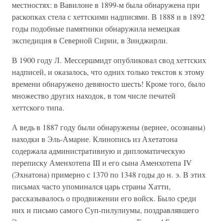
местностях: в Вавилоне в 1899-м была обнаружена при
раскопках стела с хеттскими надписями. В 1888 и в 1892
годы подобные памятники обнаружила немецкая
экспедиция в Северной Сирии, в Зинджирли.
В 1900 году Л. Мессершмидт опубликовал свод хеттских
надписей, и оказалось, что одних только текстов к этому
времени обнаружено девяносто шесть! Кроме того, было
множество других находок, в том числе печатей
хеттского типа.
А ведь в 1887 году были обнаружены (вернее, осознаны)
находки в Эль-Амарне. Клинопись из Ахетатона
содержала административную и дипломатическую
переписку Аменхотепа III и его сына Аменхотепа IV
(Эхнатона) примерно с 1370 по 1348 годы до н. э. В этих
письмах часто упоминался царь страны Хатти,
рассказывалось о продвижении его войск. Было среди
них и письмо самого Суп-пилулиумы, поздравлявшего