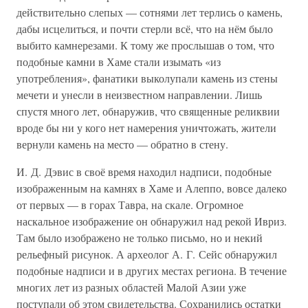
действительно слепых — сотнями лет терлись о камень,
дабы исцелиться, и почти стерли всё, что на нём было
выбито камнерезами. К тому же прослышав о том, что
подобные камни в Хаме стали изымать «из
употребления», фанатики выколупали камень из стены
мечети и унесли в неизвестном направлении. Лишь
спустя много лет, обнаружив, что священные реликвии
вроде бы ни у кого нет намерения уничтожать, жители
вернули камень на место — обратно в стену.
И. Д. Дэвис в своё время находил надписи, подобные
изображенным на камнях в Хаме и Алеппо, вовсе далеко
от первых — в горах Тавра, на скале. Огромное
наскальное изображение он обнаружил над рекой Ивриз.
Там было изображено не только письмо, но и некий
рельефный рисунок. А археолог А. Г. Сейс обнаружил
подобные надписи и в других местах региона. В течение
многих лет из разных областей Малой Азии уже
поступали об этом свидетельства. Сохранились остатки