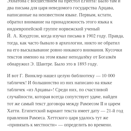
Эхнатона с восшествием на престол Египта! Было там и
два письма для царя неведомого государства Арцава,
написанные на неизвестном языке. Первым, кстати,
обратил внимание на принадлежность этого языка к
индоевропейской группе норвежский ученый
Й. А. Кнудтсон, когда изучал письма в 1902 году. Правда,
тогда, как часто бывало в археологии, никто не обратил
на его высказывание ровно никакого внимания. Кусочки
текстов именно на этом языке неподалёку от Богазкёя
обнаружил Э. Шантре. Было это в 1893 году.
И вот Г. Винклер нашел целую библиотеку — 10 000
табличек! И большинство из них написано на языке
табличек «из Арцавы»! Среди них, по счастливой
случайности, которая всегда сопутствует удаче, найден
тот же самый текст договора между Рамзесом II и царем
Хатти. Египетский вариант текста имеет дату — 21-й год
правления Рамзеса. Хеттского царя удалось тут же
«привязать к местности» — определить во времени.