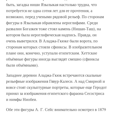
быть, загадка ниши Язылыкая настолько трудна, что
потребуется не одна сотня лет для ее прочтения, а
возможно, перед учеными рядовой рельеф. По сторонам
фигуры в Язылыкая обрамлены иероглифами. Среди
развалин Богазкея тоже стоял камень (Нишан-Таш), на
котором была иероглифическая надпись. Правда, он
очень выветрился. В Аладжа-Гкюке были ворота, по
сторонам которых стояли сфинксы. В изобразительном
плане они, конечно, уступали египетским. Хеттские
объёмные фигуры иногда выглядят смешно (сфинксы
были объёмными).
Западнее деревни Аладжа-Гкюк встречаются скальные
рельефные изображения Гявур-Калеси. А над Смирной и
вовсе стоят скульптурные портреты, которые еще Геродот
принял за изображения египетского фараона Сесостриса
и нимфы Ниобеи.
Обе эти фигуры А. Г. Сейс внимательно осмотрел в 1879