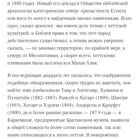
и 1880 годах. Новый его доклад в Обществе библейской
археологии категорически отверг причастность Египта
или кого-то иного к найденным заново памятникам. Ясно
одно, сказал археолог: мы имеем дело только с хеттской
культурой, и Библия права в том, что этот народ
действительно существовал, а теперь можно уверенно
сказать, — он занимал территорию, по крайней мере, к
северу от Месопотамии, а скорее всего, хеттскими
племенами была заселена вся Малая Азия.
В последующие двадцать лет оказалось, что изображения,
подобные обнаруженным, скорее трудно не заметить, чем
найти: ими изобиловали Тавр и Антитавр. Хуманиа и
Пухштейн (1882–1883), Рамсей и Хогарт (1890), Шантре
(1893), Хогарт и Хэдлем (1894), Андерсон и Кроуфут
(1900), да и более ранние раскопки — 187 9 года — в
Каркемише, предпринятые Британским музеем, выявили
в общей сложности более сотни памятников, так или
иначе относившихся к эпохе хеттов. В невероятных