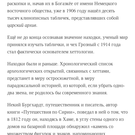
раскопки и, начав их в Богазкёе от имени Немецкого
восточного общества, уже в 1906 году нашёл десять
тысяч клинописных табличек, представлявших собой
царский архив
.
Ещё не до конца осознавая значение находки, ученый мир
принялся изучать таблички, и чех Грозный с 1914 года
стал фактически основателем хеттологии.
Находки были и раньше. Хронологический список
археологических открытий, связанных с хеттами,
предстанет в меру остросюжетной, в меру
парадоксальной историей, из которой, если убрать одно-
два звена, не родилось бы современного знания.
Некий Бургхардт, путешественник и писатель, автор
книги «Путешествия по Сирии», поведал в ней о том, что
в 1812 году он, находясь в Хаме, в углу стены одного из
домов на базарной площади обнаружил «камень со
множеством фигурок и знаков, напоминающих