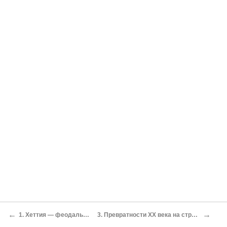
←
→
1. Хеттия — феодальная страна?
3. Превратности XX века на страже хеттологии