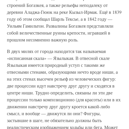
строений Богазкея, а также рельефы неподалеку от
деревни Аладжа-Гююк на реке Кызыл-Ирмак. Ещё в 1839
году об этом сообщал Шарль Тексье, а в 1842 году —
Уильям Гамильтон. Развалины Богазкея представляли
собой величественные руины крепости, игравшей в
прошлом несомненно важную роль.
В двух милях от города находится так называемая
«исписанная скала» — Язылыкая. В отвесной скале
Язылыкая имеется природный уступ с такими же
отвесными стенами, образующими нечто вроде ниши, а
на этих стенах высечен рельеф из человеческих фигур:
две процессии идут навстречу друг другу и сходятся в
центре ниши. Трудно определить, связаны ли эти две
процессии только композиционно (для красоты) или в их
движении навстречу друг другу кроется какой-либо
смысл, и вообще — движутся ли они? Фигуры,
застывшие в шаге, не обязательно должны быть
реалистическим изображением ходьбы или бега. Может