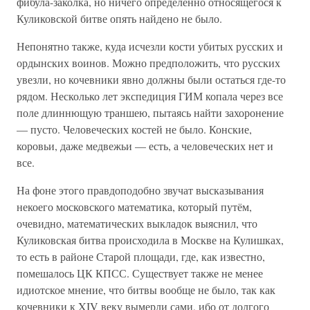
фибула-заколка, но ничего определенно относящегося к
Куликовской битве опять найдено не было.
Непонятно также, куда исчезли кости убитых русских и
ордынских воинов. Можно предположить, что русских
увезли, но кочевники явно должны были остаться где-то
рядом. Несколько лет экспедиция ГИМ копала через все
поле длиннющую траншею, пытаясь найти захоронение
— пусто. Человеческих костей не было. Конские,
коровьи, даже медвежьи — есть, а человеческих нет и
все.
На фоне этого правдоподобно звучат высказывания
некоего московского математика, который путём,
очевидно, математических выкладок выяснил, что
Куликовская битва происходила в Москве на Кулишках,
то есть в районе Старой площади, где, как известно,
помешалось ЦК КПСС. Существует также не менее
идиотское мнение, что битвы вообще не было, так как
кочевники к XIV веку вымерли сами, ибо от долгого