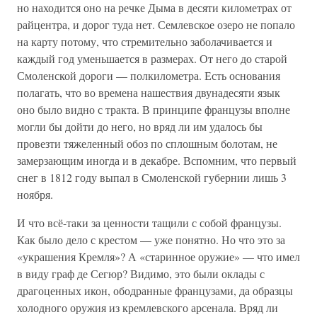
но находится оно на речке Дыма в десяти километрах от
райцентра, и дорог туда нет. Семлевское озеро не попало
на карту потому, что стремительно заболачивается и
каждый год уменьшается в размерах. От него до старой
Смоленской дороги — полкилометра. Есть основания
полагать, что во времена нашествия двунадесяти язык
оно было видно с тракта. В принципе французы вполне
могли бы дойти до него, но вряд ли им удалось бы
провезти тяжеленный обоз по сплошным болотам, не
замерзающим иногда и в декабре. Вспомним, что первый
снег в 1812 году выпал в Смоленской губернии лишь 3
ноября.
И что всё-таки за ценности тащили с собой французы.
Как было дело с крестом — уже понятно. Но что это за
«украшения Кремля»? А «старинное оружие» — что имел
в виду граф де Сегюр? Видимо, это были оклады с
драгоценных икон, ободранные французами, да образцы
холодного оружия из кремлевского арсенала. Вряд ли