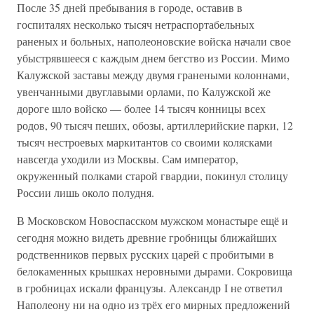
После 35 дней пребывания в городе, оставив в
госпиталях несколько тысяч нетраспортабельных
раненых и больных, наполеоновские войска начали свое
убыстрявшееся с каждым днем бегство из России. Мимо
Калужской заставы между двумя гранеными колоннами,
увенчанными двуглавыми орлами, по Калужской же
дороге шло войско — более 14 тысяч конницы всех
родов, 90 тысяч пеших, обозы, артиллерийские парки, 12
тысяч нестроевых маркитантов со своими колясками
навсегда уходили из Москвы. Сам император,
окруженный полками старой гвардии, покинул столицу
России лишь около полудня.
В Московском Новоспасском мужском монастыре ещё и
сегодня можно видеть древние гробницы ближайших
родственников первых русских царей с пробитыми в
белокаменных крышках неровными дырами. Сокровища
в гробницах искали французы. Александр I не ответил
Наполеону ни на одно из трёх его мирных предложений