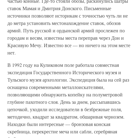
частью конные. Где-то стояли обозы, раскинулись шатры
ставок Мамая и Дмитрия Донского. Письменные
источники позволяют историкам с точностью чуть ли не
до метра установить местонахождение ставок, обозов
армий. Путь русской и ордынской армий прослежен по
городам и весям, известны места переправ через Дон и
Красивую Мечу. Известно все — но ничего на этом месте
нет.
В 1992 году на Куликовом поле работала совместная
экспедиция Государственного Исторического музея и
Тульского музея археологии. Экспедиция была на сей раз
оснащена современными металлоискателями,
позволяющими обнаружить копейку на полуметровой
глубине пахотного слоя. День за днем, рассыпавшись
цепочкой, уходили исследователи в безбрежные поля,
методично, квадрат за квадратом, обшаривая чернозем.
Находки были интересные — бронзовая конская
скребница, перекрестие меча или сабли, серебряная