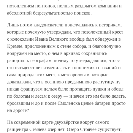
потоплением понтонов, полным раздрыгом компании и
абсолютной безрезультатностью поисков.
Лишь потом кладоискатели прислушались к историкам,
которые почему-то утверждали, что позолоченный крест
с колокольни Ивана Великого вообще был обнаружен в
Кремле, прислоненным к стене собора, и благополучно
водружен на место, о чем в архивах сохранились
рапорты, к географам, почему-то утверждавшим, что за
сто пятьдесят лет изменилась и топонимика названий и
сама природа этих мест, к метеорологам, которые
доказывали, что в осеннюю предзимнюю распутицу ну
никак французам нельзя было протащить пушки и обозы
по болотам и лесам к озеру — и зачем это им было делать,
бросавшим и до и после Смоленска целые батареи просто
на дороге?
На современной карте-двухвёрстке вокруг самого
райцентра Семлева озер нет. Озеро Стоячее существует,