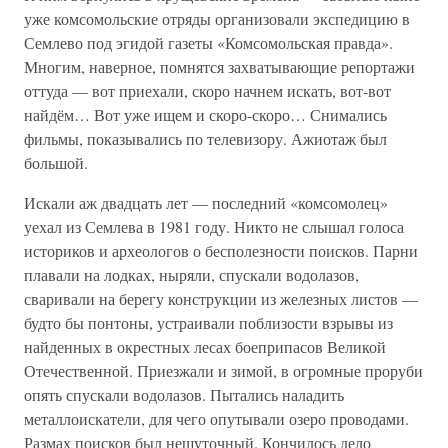
уже комсомольские отряды организовали экспедицию в
Семлево под эгидой газеты «Комсомольская правда».
Многим, наверное, помнятся захватывающие репортажи
оттуда — вот приехали, скоро начнем искать, вот-вот
найдём… Вот уже ищем и скоро-скоро… Снимались
фильмы, показывались по телевизору. Ажиотаж был
большой.
Искали аж двадцать лет — последний «комсомолец»
уехал из Семлева в 1981 году. Никто не слышал голоса
историков и археологов о бесполезности поисков. Парни
плавали на лодках, ныряли, спускали водолазов,
сваривали на берегу конструкции из железных листов —
будто бы понтоны, устраивали поблизости взрывы из
найденных в окрестных лесах боеприпасов Великой
Отечественной. Приезжали и зимой, в огромные проруби
опять спускали водолазов. Пытались наладить
металлоискатели, для чего опутывали озеро проводами.
Размах поисков был нешуточный. Кончилось дело