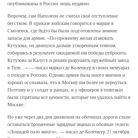
опубликованы в России лишь недавно.
Впрочем, сам Наполеон не считал своё отступление
бегством. В приказе войскам говорится о марше в
Смоленск, где будто бы были подготовлены зимние
запасы для армии. «По-прежнему желая атаковать
Кутузова, он двинулся дальше ускоренным темпом,
собираясь в результате ожидаемой им победы отбросить
Кутузова за Калугу и решив разрушить оружейный завод
в Туле…» — писал маркиз де Коленкур в своих мемуарах
о походе в Россию. Однако армия была иного мнения и
хорошо осознавала, что в Москву им более не вернуться.
Поэтому и у солдат в ранцах, и у офицеров в повозках
были спрятаны все ценности, которые им удалось найти в
Москве.
Но уже через два дня движения на обочинах дороги стали
оставаться брошенные зарядные ящики и обозные телеги.
«Лошадей пало много», — писал де Коленкур 21 октября.