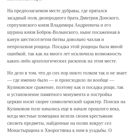
На предполагаемом месте дубравы, где прятался
засадный полк двоюродного брата Дмитрия Донского,
серпуховского князя Владимира Андреевича и его
шурина князя Боброк-Волынского, ныне посаженная в
канун шестисотлетия битвы довольно чахлая и
непролазная рощица. Посадка этой рощицы была явной
ошибкой, так как на много лет исключила возможность
каких-либо археологических раскопок на этом месте.
Но дело в том, что до сих пор никто толком так и не знает
— где именно было — и происходило ли вообще —
Куликовское сражение, поэтому как и посадка рощи, так
и установление памятного монумента и постройка
церкви носят скорее символический характер. Поиски на
Куликовом поле начались еще в начале прошлого века,
когда местные помещики велели своим крестьянам
свозить предметы, найденные на полях вокруг сел
Монастырщина и Хворостянка к ним в усадьбы. О