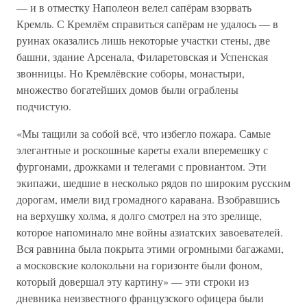
— и в отместку Наполеон велел сапёрам взорвать
Кремль. С Кремлём справиться сапёрам не удалось — в
руинах оказались лишь некоторые участки стены, две
башни, здание Арсенала, Филаретовская и Успенская
звонницы. Но Кремлёвские соборы, монастыри,
множество богатейших домов были ограблены
подчистую.
«Мы тащили за собой всё, что избегло пожара. Самые
элегантные и роскошные кареты ехали вперемешку с
фургонами, дрожками и телегами с провиантом. Эти
экипажи, шедшие в несколько рядов по широким русским
дорогам, имели вид громадного каравана. Взобравшись
на верхушку холма, я долго смотрел на это зрелище,
которое напоминало мне войны азиатских завоевателей.
Вся равнина была покрыта этими огромными багажами,
а московские колокольни на горизонте были фоном,
который довершал эту картину» — эти строки из
дневника неизвестного французского офицера были