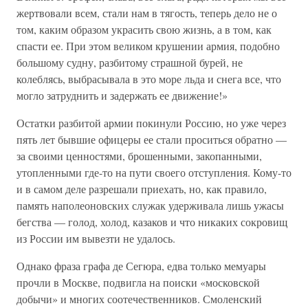
жертвовали всем, стали нам в тягость, теперь дело не о
том, каким образом украсить свою жизнь, а в том, как
спасти ее. При этом великом крушении армия, подобно
большому судну, разбитому страшной бурей, не
колеблясь, выбрасывала в это море льда и снега все, что
могло затруднить и задержать ее движение!»
Остатки разбитой армии покинули Россию, но уже через
пять лет бывшие офицеры ее стали проситься обратно —
за своими ценностями, брошенными, закопанными,
утопленными где-то на пути своего отступления. Кому-то
и в самом деле разрешали приехать, но, как правило,
память наполеоновских служак удерживала лишь ужасы
бегства — голод, холод, казаков и что никаких сокровищ
из России им вывезти не удалось.
Однако фраза графа де Сегюра, едва только мемуары
прочли в Москве, подвигла на поиски «московской
добычи» и многих соотечественников. Смоленский