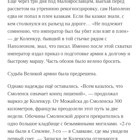
Еще через три дня под Малоярославцем, выехав перед
рассветом на утреннюю рекогносцировку, сам Наполеон
едва не попал в плен казакам. Если бы казаки знали, с
кем столкнулся их разъезд на дороге… «Не подлежит
сомнению, что император был бы убит или взят в плен»
— де Коленкур, бывший в той стычке рядом с
Наполеоном, знал, что писал. Именно после этой схватки
император издал приказ о подготовке армии к долгому и
быстрому маршу. Часть обозов было велено бросить.
Судьба Великой армии была предрешена.
Однако надежды ещё оставались. «Всем казалось, что
Смоленск означает конец лишений», — продолжал
маркиз де Коленкур. От Можайска до Смоленска 300
километров, французы преодолели этот путь за две
недели. Обочины Смоленской дороги превратились в
одно большое кладбище с безымянными могилами. «2-го
мы были в Семлеве, 3-го — в Славкове, где мы увидели
первый снег. — Записки де Коленкура отличаются