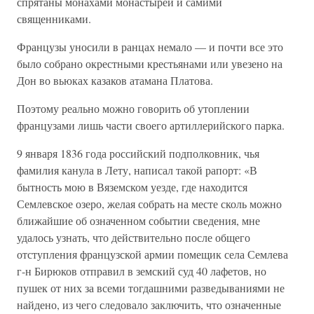
спрятаны монахами монастырей и самими
священниками.
Французы уносили в ранцах немало — и почти все это
было собрано окрестными крестьянами или увезено на
Дон во вьюках казаков атамана Платова.
Поэтому реально можно говорить об утоплении
французами лишь части своего артиллерийского парка.
9 января 1836 года российский подполковник, чья
фамилия канула в Лету, написал такой рапорт: «В
бытность мою в Вяземском уезде, где находится
Семлевское озеро, желая собрать на месте сколь можно
ближайшие об означенном событии сведения, мне
удалось узнать, что действительно после общего
отступления французской армии помещик села Семлева
г-н Бирюков отправил в земский суд 40 лафетов, но
пушек от них за всеми тогдашними разведываниями не
найдено, из чего следовало заключить, что означенные