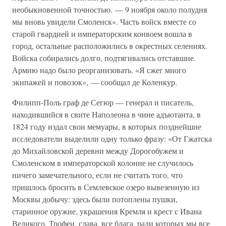
необыкновенной точностью. — 9 ноября около полудня
мы вновь увидели Смоленск». Часть войск вместе со
старой гвардией и императорским конвоем вошла в
город, остальные расположились в окрестных селениях.
Войска собирались долго, подтягивались отставшие.
Армию надо было реорганизовать. «Я сжег много
экипажей и повозок», — сообщал де Коленкур.
Филипп-Поль граф де Сегюр — генерал и писатель,
находившийся в свите Наполеона в чине адъютанта, в
1824 году издал свои мемуары, в которых позднейшие
исследователи выделили одну только фразу: «От Гжатска
до Михайловской деревни между Дорогобужем и
Смоленском в императорской колонне не случилось
ничего замечательного, если не считать того, что
пришлось бросить в Семлевское озеро вывезенную из
Москвы добычу: здесь были потоплены пушки,
старинное оружие, украшения Кремля и крест с Ивана
Великого. Трофеи, слава, все блага, ради которых мы все