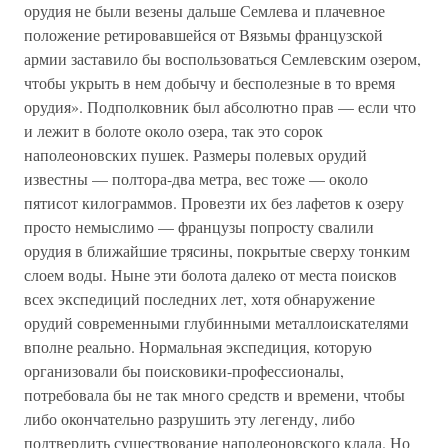
орудия не были везены дальше Семлева и плачевное
положение ретировавшейся от Вязьмы французской
армии заставило бы воспользоваться Семлевским озером,
чтобы укрыть в нем добычу и бесполезные в то время
орудия». Подполковник был абсолютно прав — если что
и лежит в болоте около озера, так это сорок
наполеоновских пушек. Размеры полевых орудий
известны — полтора-два метра, вес тоже — около
пятисот килограммов. Провезти их без лафетов к озеру
просто немыслимо — французы попросту свалили
орудия в ближайшие трясины, покрытые сверху тонким
слоем воды. Ныне эти болота далеко от места поисков
всех экспедиций последних лет, хотя обнаружение
орудий современными глубинными металлоискателями
вполне реально. Нормальная экспедиция, которую
организовали бы поисковики-профессионалы,
потребовала бы не так много средств и времени, чтобы
либо окончательно разрушить эту легенду, либо
подтвердить существование наполеоновского клада. Но