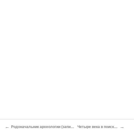
←
→
Родоначальник археологии (записки сумасшедшего)
Четыре века в поисках «либереи»