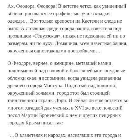
Ах, Феодора, Феодора! В детстве четко, как увиденный
вблизи, рисовался ее профиль, могучие складки
одежды… Вот только крепости на Кастели и следа не
было. А стоявшая среди города башня, известная под
прозвищем «Генуэзская», никак не подходила ей ни по
размерам, ни по духу. Домашняя, всем известная башня,
окруженная одноэтажными постройками…
О Феодоре, вернее, о женщине, метавшей камни,
поднимавшей над головой и бросавшей многопудовые
обломки скал, я вспомнила, когда увидела развалины
древнего города Мангупа. Поднятый над долиной,
окруженный холмами, город этот был столицей
таинственной страны Дори. И сейчас он еще остается во
многом загадкой для ученых, в XVI же веке польский
посол Мартин Броневский о нем и других пещерных
городах Крыма писал так:
"…О владетелях и народах, населявших эти города и