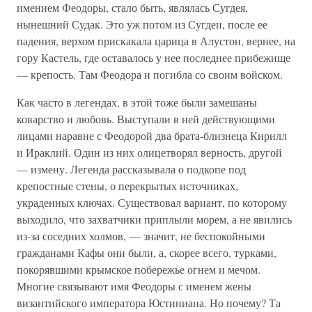
имением Феодоры, стало быть, являлась Сугдея,
нынешний Судак. Это уж потом из Сугдеи, после ее
падения, верхом прискакала царица в Алустон, вернее, на
гору Кастель, где оставалось у нее последнее прибежище
— крепость. Там Феодора и погибла со своим войском.
Как часто в легендах, в этой тоже были замешаны
коварство и любовь. Выступали в ней действующими
лицами наравне с Феодорой два брата-близнеца Кирилл
и Ираклий. Один из них олицетворял верность, другой
— измену. Легенда рассказывала о подкопе под
крепостные стены, о перекрытых источниках,
украденных ключах. Существовал вариант, по которому
выходило, что захватчики приплыли морем, а не явились
из-за соседних холмов, — значит, не беспокойными
гражданами Кафы они были, а, скорее всего, турками,
покорявшими крымское побережье огнем и мечом.
Многие связывают имя Феодоры с именем жены
византийского императора Юстиниана. Но почему? Та