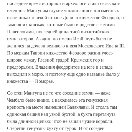
последнее время историки и археологи стали связывать
именно с Мангупом глухие упоминания в письменных
источниках о некой стране Дори, о княжестве Феодоро, о
тамошних князьях, которые были в родстве с самими
Палеологами, последней династией византийских
императоров. А один, по имени Исай, чуть было не
женился на дочери великого князя Московского Ивана III.
По меркам Таврии княжество Феодоро раскинулось
широко между Главной грядой Крымских гор и
предгорьями. Владения феодоритов на юге и западе
выходили к морю, и поэтому еще одно названье было у
княжества — Поморье.
Со стен Мангупа не то что соседние земли — даже
Чембало было видно, а находилась эта генуэзская
крепость на месте нынешней Балаклавы. И стояла там
одинокая башня над узкой бухтой, а бухта перетянута
была длинной цепью: чтоб не зашли чужие корабли.
Стерегли генуэзцы бухту от турок. И от соседей —