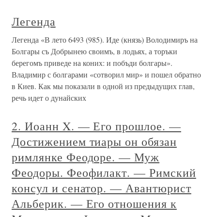
Легенда
Легенда «В лето 6493 (985). Иде (князь) Володимиръ на
Болгары съ Добрынею своимъ, в лодьях, а торъки
берегомъ приведе на коних: и побъди болгары».
Владимир с болгарами «сотворил мир» и пошел обратно
в Киев. Как мы показали в одной из предыдущих глав,
речь идет о дунайских
2. Иоанн X. — Его прошлое. —
Достижением тиары он обязан
римлянке Феодоре. — Муж
Феодоры. Феофилакт. — Римский
консул и сенатор. — Авантюрист
Альберик. — Его отношения к