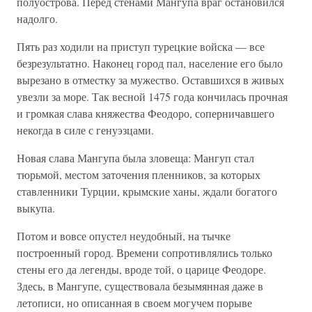
полуострова. Перед стенами Мангупа враг остановился
надолго.
Пять раз ходили на приступ турецкие войска — все
безрезультатно. Наконец город пал, население его было
вырезано в отместку за мужество. Оставшихся в живых
увезли за море. Так весной 1475 года кончилась прочная
и громкая слава княжества Феодоро, соперничавшего
некогда в силе с генуэзцами.
Новая слава Мангупа была зловеща: Мангуп стал
тюрьмой, местом заточения пленников, за которых
ставленники Турции, крымские ханы, ждали богатого
выкупа.
Потом и вовсе опустел неудобный, на тычке
построенный город. Времени сопротивлялись только
стены его да легенды, вроде той, о царице Феодоре.
Здесь, в Мангупе, существовала безымянная даже в
летописи, но описанная в своем могучем порыве