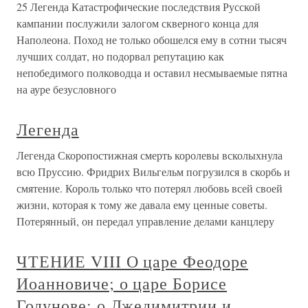
25 Легенда Катастрофические последствия Русской
кампании послужили залогом скверного конца для
Наполеона. Поход не только обошелся ему в сотни тысяч
лучших солдат, но подорвал репутацию как
непобедимого полководца и оставил несмываемые пятна
на ауре безусловного
Легенда
Легенда Скоропостижная смерть королевы всколыхнула
всю Пруссию. Фридрих Вильгельм погрузился в скорбь и
смятение. Король только что потерял любовь всей своей
жизни, которая к тому же давала ему ценные советы.
Потерянный, он передал управление делами канцлеру
ЧТЕНИЕ VIII О царе Феодоре
Иоанновиче; о царе Борисе
Годунове; о Лжедимитрии и