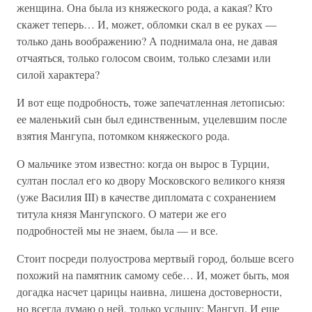
женщина. Она была из княжеского рода, а какая? Кто
скажет теперь… И, может, обломки скал в ее руках —
только дань воображению? А поднимала она, не давая
отчаяться, только голосом своим, только слезами или
силой характера?
И вот еще подробность, тоже запечатленная летописью:
ее маленький сын был единственным, уцелевшим после
взятия Мангупа, потомком княжеского рода.
О мальчике этом известно: когда он вырос в Турции,
султан послал его ко двору Московского великого князя
(уже Василия III) в качестве дипломата с сохранением
титула князя Мангупского. О матери же его
подробностей мы не знаем, была — и все.
Стоит посреди полуострова мертвый город, больше всего
похожий на памятник самому себе… И, может быть, моя
догадка насчет царицы наивна, лишена достоверности,
но всегда думаю о ней, только услышу: Мангуп. И еще