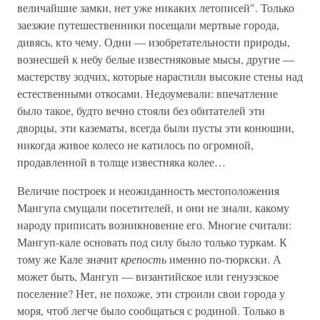
величайшие замки, нет уже никаких летописей". Только
заезжие путешественники посещали мертвые города,
дивясь, кто чему. Одни — изобретательности природы,
вознесшей к небу белые известняковые мысы, другие —
мастерству зодчих, которые нарастили высокие стены над
естественными откосами. Недоумевали: впечатление
было такое, будто вечно стояли без обитателей эти
дворцы, эти казематы, всегда были пусты эти конюшни,
никогда живое колесо не катилось по огромной,
продавленной в толще известняка колее…
Величие построек и неожиданность местоположения
Мангупа смущали посетителей, и они не знали, какому
народу приписать возникновение его. Многие считали:
Мангуп-кале основать под силу было только туркам. К
тому же Кале значит
крепость
именно по-тюркски. А
может быть, Мангуп — византийское или генуэзское
поселение? Нет, не похоже, эти строили свои города у
моря, чтоб легче было сообщаться с родиной. Только в