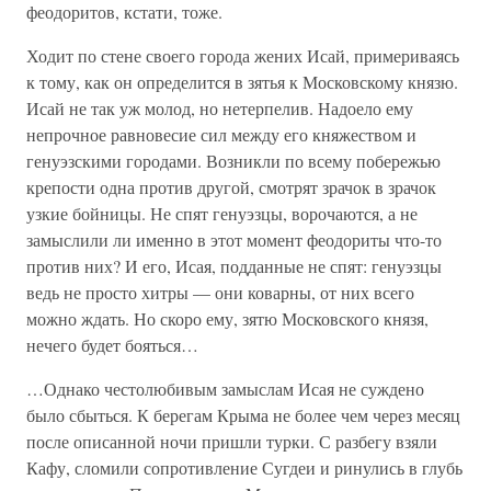
феодоритов, кстати, тоже.
Ходит по стене своего города жених Исай, примериваясь
к тому, как он определится в зятья к Московскому князю.
Исай не так уж молод, но нетерпелив. Надоело ему
непрочное равновесие сил между его княжеством и
генуэзскими городами. Возникли по всему побережью
крепости одна против другой, смотрят зрачок в зрачок
узкие бойницы. Не спят генуэзцы, ворочаются, а не
замыслили ли именно в этот момент феодориты что-то
против них? И его, Исая, подданные не спят: генуэзцы
ведь не просто хитры — они коварны, от них всего
можно ждать. Но скоро ему, зятю Московского князя,
нечего будет бояться…
…Однако честолюбивым замыслам Исая не суждено
было сбыться. К берегам Крыма не более чем через месяц
после описанной ночи пришли турки. С разбегу взяли
Кафу, сломили сопротивление Сугдеи и ринулись в глубь