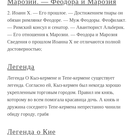
Марозии. — Феодора и Марозия
2. Иоанн X. — Его прошлое. — Достижением тиары он
обязан римлянке Феодоре. — Муж Феодоры. Феофилакт.
— Римский консул и сенатор. — Авантюрист Альберик.
— Его отношения к Марозии. — Феодора и Марозия
Сведения о прошлом Иоанна X не отличаются полной
достоверностью;
Легенда
Легенда О Кыз-кермене и Тепе-кермене существует
легенда. Согласно ей, Кыз-кермен был некогда хорошо
укрепленным торговым городом. Правил им князь,
которому во всем помогала красавица дочь. А князь и
дружина соседнего Тепе-кермена непрестанно чинили
обиду городу, грабя
Легенда о Кие