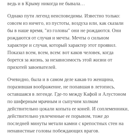
ведь и в Крыму никогда не бывала…
Однако пути легенд неисповедимы. Известно только:
совсем из ничего, из пустоты, воздуха или, как сказали
бы в наше время, "из головы" они не рождаются. Они
рождаются от случая и мечты. Мечты о сильном
характере и случая, который характер этот проявил.
Показал всем, всем, всем: вот каков человек, когда
борется за жизнь, за независимость этой жизни от
прихотей завоевателей.
Очевидно, была и в самом деле какая-то женщина,
поразившая воображение, не попавшая в летопись,
оставшаяся в легенде. Где-то между Кафой и Алустоном
по шиферным мрачным и сыпучим холмам
действительно цокали копыта ее коней. И соплеменники,
действительно увлеченные ее порывом, тоже до
последней минуты метали камни с крепостных стен на
ненавистные головы побеждающих врагов.