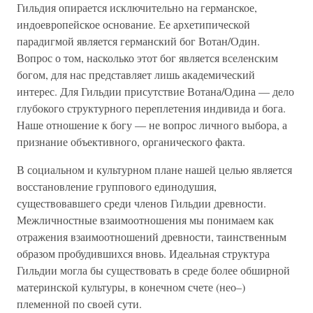
Гильдия опирается исключительно на германское,
индоевропейское основание. Ее архетипической
парадигмой является германский бог Вотан/Один.
Вопрос о том, насколько этот бог является вселенским
богом, для нас представляет лишь академический
интерес. Для Гильдии присутствие Вотана/Одина — дело
глубокого структурного переплетения индивида и бога.
Наше отношение к богу — не вопрос личного выбора, а
признание объективного, органического факта.
В социальном и культурном плане нашей целью является
восстановление группового единодушия,
существовавшего среди членов Гильдии древности.
Межличностные взаимоотношения мы понимаем как
отражения взаимоотношений древности, таинственным
образом пробудившихся вновь. Идеальная структура
Гильдии могла бы существовать в среде более обширной
материнской культуры, в конечном счете (нео–)
племенной по своей сути.