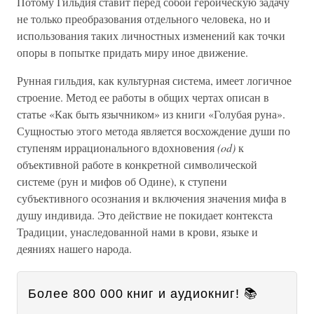
Потому Гильдия ставит перед собой героическую задачу
не только преобразования отдельного человека, но и
использования таких личностных изменений как точки
опоры в попытке придать миру иное движение.
Рунная гильдия, как культурная система, имеет логичное
строение. Метод ее работы в общих чертах описан в
статье «Как быть язычником» из книги «Голубая руна».
Сущностью этого метода является восхождение души по
ступеням иррационального вдохновения
(od)
к
объективной работе в конкретной символической
системе (рун и мифов об Одине), к ступени
субъективного осознания и включения значения мифа в
душу индивида. Это действие не покидает контекста
Традиции, унаследованной нами в крови, языке и
деяниях нашего народа.
Более 800 000 книг и аудиокниг! 📚