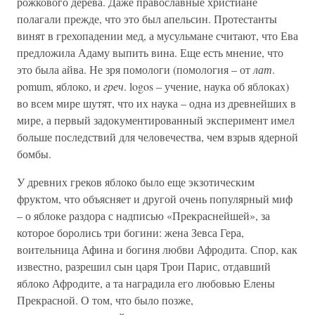
рожкового дерева. Даже православные христиане
полагали прежде, что это был апельсин. Протестанты
винят в грехопадении мед, а мусульмане считают, что Ева
предложила Адаму выпить вина. Еще есть мнение, что
это была айва. Не зря помологи (помология – от
лат
.
pomum, яблоко, и
греч
. logos – учение, наука об яблоках)
во всем мире шутят, что их наука – одна из древнейших в
мире, а первый задокументированный эксперимент имел
больше последствий для человечества, чем взрыв ядерной
бомбы.
У древних греков яблоко было еще экзотическим
фруктом, что объясняет и другой очень популярный миф
– о яблоке раздора с надписью «Прекраснейшей», за
которое боролись три богини: жена Зевса Гера,
воительница Афина и богиня любви Афродита. Спор, как
известно, разрешил сын царя Трои Парис, отдавший
яблоко Афродите, а та наградила его любовью Елены
Прекрасной. О том, что было позже,