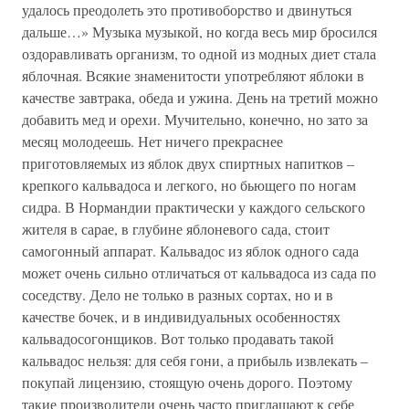
удалось преодолеть это противоборство и двинуться
дальше…» Музыка музыкой, но когда весь мир бросился
оздоравливать организм, то одной из модных диет стала
яблочная. Всякие знаменитости употребляют яблоки в
качестве завтрака, обеда и ужина. День на третий можно
добавить мед и орехи. Мучительно, конечно, но зато за
месяц молодеешь. Нет ничего прекраснее
приготовляемых из яблок двух спиртных напитков –
крепкого кальвадоса и легкого, но бьющего по ногам
сидра. В Нормандии практически у каждого сельского
жителя в сарае, в глубине яблоневого сада, стоит
самогонный аппарат. Кальвадос из яблок одного сада
может очень сильно отличаться от кальвадоса из сада по
соседству. Дело не только в разных сортах, но и в
качестве бочек, и в индивидуальных особенностях
кальвадосогонщиков. Вот только продавать такой
кальвадос нельзя: для себя гони, а прибыль извлекать –
покупай лицензию, стоящую очень дорого. Поэтому
такие производители очень часто приглашают к себе