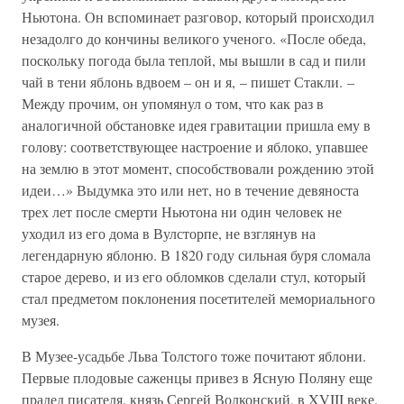
Ньютона. Он вспоминает разговор, который происходил
незадолго до кончины великого ученого. «После обеда,
поскольку погода была теплой, мы вышли в сад и пили
чай в тени яблонь вдвоем – он и я, – пишет Стакли. –
Между прочим, он упомянул о том, что как раз в
аналогичной обстановке идея гравитации пришла ему в
голову: соответствующее настроение и яблоко, упавшее
на землю в этот момент, способствовали рождению этой
идеи…» Выдумка это или нет, но в течение девяноста
трех лет после смерти Ньютона ни один человек не
уходил из его дома в Вулсторпе, не взглянув на
легендарную яблоню. В 1820 году сильная буря сломала
старое дерево, и из его обломков сделали стул, который
стал предметом поклонения посетителей мемориального
музея.
В Музее-усадьбе Льва Толстого тоже почитают яблони.
Первые плодовые саженцы привез в Ясную Поляну еще
прадед писателя, князь Сергей Волконский, в XVIII веке.