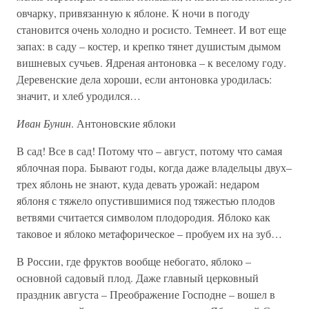
овчарку, привязанную к яблоне. К ночи в погоду
становится очень холодно и росисто. Темнеет. И вот еще
запах: в саду – костер, и крепко тянет душистым дымом
вишневых сучьев. Ядреная антоновка – к веселому году.
Деревенские дела хороши, если антоновка уродилась:
значит, и хлеб уродился…
Иван Бунин
. Антоновские яблоки
В сад! Все в сад! Потому что – август, потому что самая
яблочная пора. Бывают годы, когда даже владельцы двух–
трех яблонь не знают, куда девать урожай: недаром
яблоня с тяжело опустившимися под тяжестью плодов
ветвями считается символом плодородия. Яблоко как
таковое и яблоко метафорическое – пробуем их на зуб…
В России, где фруктов вообще небогато, яблоко –
основной садовый плод. Даже главный церковный
праздник августа – Преображение Господне – вошел в