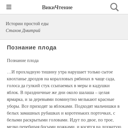
ВикиЧтение
Истории простой еды
Стахов Дмитрий
Познание плода
Познание плода
…И прохладную тишину утра нарушает только сытое
квохтанье дроздов на коралловых рябинах в чаще сада,
голоса да гулкий стук ссыпаемых в меры и кадушки
яблок. В праздничные же дни около шалаша – целая
ярмарка, и за деревьями поминутно мелькают красные
уборы. Все приходят за яблоками. Подходят мальчишки в
белых замашных рубашках и коротеньких порточках, с
белыми раскрытыми головами. Идут по двое, по трое,
мелко перебирая босыми ножками, и косятся на лохматую