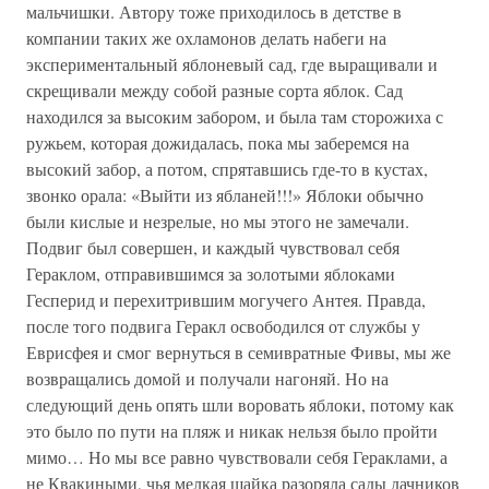
мальчишки. Автору тоже приходилось в детстве в
компании таких же охламонов делать набеги на
экспериментальный яблоневый сад, где выращивали и
скрещивали между собой разные сорта яблок. Сад
находился за высоким забором, и была там сторожиха с
ружьем, которая дожидалась, пока мы заберемся на
высокий забор, а потом, спрятавшись где-то в кустах,
звонко орала: «Выйти из ябланей!!!» Яблоки обычно
были кислые и незрелые, но мы этого не замечали.
Подвиг был совершен, и каждый чувствовал себя
Гераклом, отправившимся за золотыми яблоками
Гесперид и перехитрившим могучего Антея. Правда,
после того подвига Геракл освободился от службы у
Еврисфея и смог вернуться в семивратные Фивы, мы же
возвращались домой и получали нагоняй. Но на
следующий день опять шли воровать яблоки, потому как
это было по пути на пляж и никак нельзя было пройти
мимо… Но мы все равно чувствовали себя Гераклами, а
не Квакиными, чья мелкая шайка разоряла сады дачников