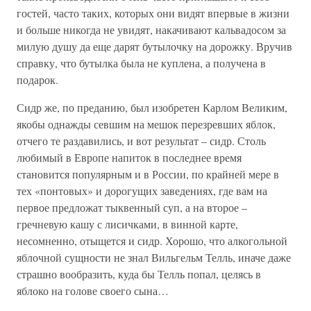
гостей, часто таких, которых они видят впервые в жизни
и больше никогда не увидят, накачивают кальвадосом за
милую душу да еще дарят бутылочку на дорожку. Вручив
справку, что бутылка была не куплена, а получена в
подарок.
Сидр же, по преданию, был изобретен Карлом Великим,
якобы однажды севшим на мешок перезревших яблок,
отчего те раздавились, и вот результат – сидр. Столь
любимый в Европе напиток в последнее время
становится популярным и в России, по крайней мере в
тех «понтовых» и дорогущих заведениях, где вам на
первое предложат тыквенный суп, а на второе –
гречневую кашу с лисичками, в винной карте,
несомненно, отыщется и сидр. Хорошо, что алкогольной
яблочной сущности не знал Вильгельм Телль, иначе даже
страшно вообразить, куда бы Телль попал, целясь в
яблоко на голове своего сына…