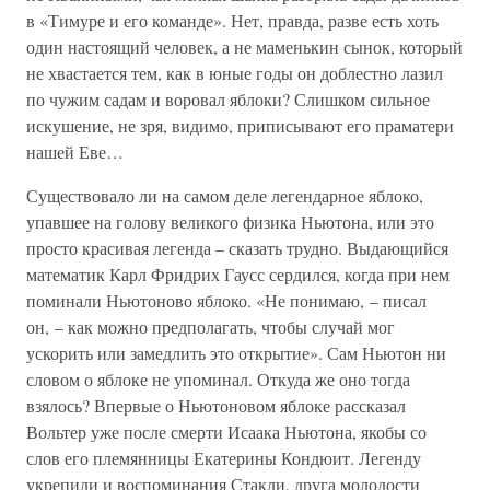
в «Тимуре и его команде». Нет, правда, разве есть хоть
один настоящий человек, а не маменькин сынок, который
не хвастается тем, как в юные годы он доблестно лазил
по чужим садам и воровал яблоки? Слишком сильное
искушение, не зря, видимо, приписывают его праматери
нашей Еве…
Существовало ли на самом деле легендарное яблоко,
упавшее на голову великого физика Ньютона, или это
просто красивая легенда – сказать трудно. Выдающийся
математик Карл Фридрих Гаусс сердился, когда при нем
поминали Ньютоново яблоко. «Не понимаю, – писал
он, – как можно предполагать, чтобы случай мог
ускорить или замедлить это открытие». Сам Ньютон ни
словом о яблоке не упоминал. Откуда же оно тогда
взялось? Впервые о Ньютоновом яблоке рассказал
Вольтер уже после смерти Исаака Ньютона, якобы со
слов его племянницы Екатерины Кондюит. Легенду
укрепили и воспоминания Стакли, друга молодости