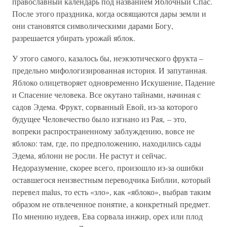
православный календарь под названием Яблочный Спас.
После этого праздника, когда освящаются дары земли и
они становятся символическими дарами Богу,
разрешается убирать урожай яблок.
У этого самого, казалось бы, неэкзотического фрукта –
предельно мифологизированная история. И запутанная.
Яблоко олицетворяет одновременно Искушение, Падение
и Спасение человека. Все окутано тайнами, начиная с
садов Эдема. Фрукт, сорванный Евой, из-за которого
будущее Человечество было изгнано из Рая, – это,
вопреки распространенному заблуждению, вовсе не
яблоко: там, где, по предположению, находились сады
Эдема, яблони не росли. Не растут и сейчас.
Недоразумение, скорее всего, произошло из-за ошибки
оставшегося неизвестным переводчика Библии, который
перевел malus, то есть «зло», как «яблоко», выбрав таким
образом не отвлеченное понятие, а конкретный предмет.
По мнению иудеев, Ева сорвала инжир, орех или плод