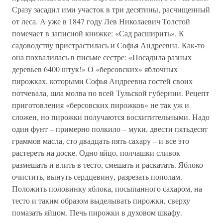
Сразу засадил ими участок в три десятины, расчищенный
от леса. А уже в 1847 году Лев Николаевич Толстой
помечает в записной книжке: «Сад расширить». К
садоводству пристрастилась и Софья Андреевна. Как-то
она похвалилась в письме сестре: «Посадила разных
деревьев 6400 штук!» О «берсовских» яблочных
пирожках, которыми Софья Андреевна гостей своих
потчевала, шла молва по всей Тульской губернии. Рецепт
приготовления «берсовских пирожков» не так уж и
сложен, но пирожки получаются восхитительными. Надо
один фунт – примерно полкило – муки, двести пятьдесят
граммов масла, сто двадцать пять сахару – и все это
растереть на доске. Одно яйцо, полчашки сливок
размешать и влить в тесто, смешать и раскатать. Яблоко
очистить, вынуть сердцевину, разрезать пополам.
Положить половинку яблока, посыпанного сахаром, на
тесто и таким образом выделывать пирожки, сверху
помазать яйцом. Печь пирожки в духовом шкафу.