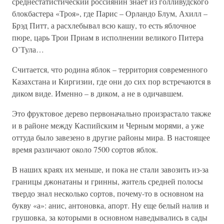
среднестатистический россиянин знает из голливудского
блокбастера «Троя», где Парис – Орландо Блум, Ахилл –
Брэд Питт, а расхлебывал всю кашу, то есть яблочное
пюре, царь Трои Приам в исполнении великого Питера
О’Тула…
Считается, что родина яблок – территория современного
Казахстана и Киргизии, где они до сих пор встречаются в
диком виде. Именно – в диком, а не в одичавшем.
Это фруктовое дерево первоначально произрастало также
и в районе между Каспийским и Черным морями, а уже
оттуда было завезено в другие районы мира. В настоящее
время различают около 7500 сортов яблок.
В наших краях их меньше, и пока не стали завозить из-за
границы джонатаны и гринны, житель средней полосы
твердо знал несколько сортов, почему-то в основном на
букву «а»: анис, антоновка, апорт. Ну еще белый налив и
грушовка, за которыми в основном наведывались в сады