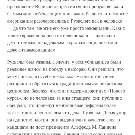
преодоление Великой депрессии) явно пробуксовывали.
Самым многообещающим признаком было то, что многие
американцы разочаровались в Рузвельте как в человеке
— да что там, многие его уже просто ненавидели. Каких
только ярлыков на него не навешивали — называли
деспотичным, ненадежным, скрытым социалистом и
даже антиамериканцем.
Рузвельт был уязвим, а значит, у республиканцев были
реальные шансы на победу в выборах. Они решили, что
могут позволить себе несколько смягчить тон своей
риторики и обратиться к традиционным американским
ценностям. Заявляя, что они поддерживают дух «Нового
курса», но не человека, за ним стоящего, они публично
обещали, что проведут необходимые реформы более
эффективно и честно, чем это делал Рузвельт. Делая упор
на единство партии, они выдвинули в качестве своего
кандидата на пост президента Альфреда М. Ландона,
губернатора штата Канзас. Ландон являл собой образец