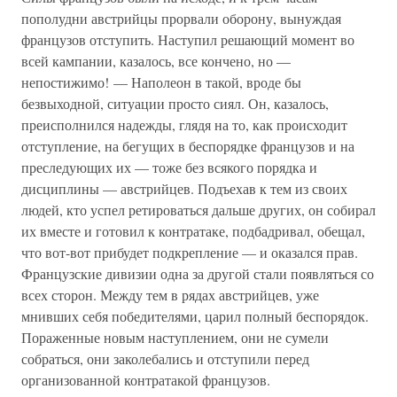
пополудни австрийцы прорвали оборону, вынуждая
французов отступить. Наступил решающий момент во
всей кампании, казалось, все кончено, но —
непостижимо! — Наполеон в такой, вроде бы
безвыходной, ситуации просто сиял. Он, казалось,
преисполнился надежды, глядя на то, как происходит
отступление, на бегущих в беспорядке французов и на
преследующих их — тоже без всякого порядка и
дисциплины — австрийцев. Подъехав к тем из своих
людей, кто успел ретироваться дальше других, он собирал
их вместе и готовил к контратаке, подбадривал, обещал,
что вот-вот прибудет подкрепление — и оказался прав.
Французские дивизии одна за другой стали появляться со
всех сторон. Между тем в рядах австрийцев, уже
мнивших себя победителями, царил полный беспорядок.
Пораженные новым наступлением, они не сумели
собраться, они заколебались и отступили перед
организованной контратакой французов.