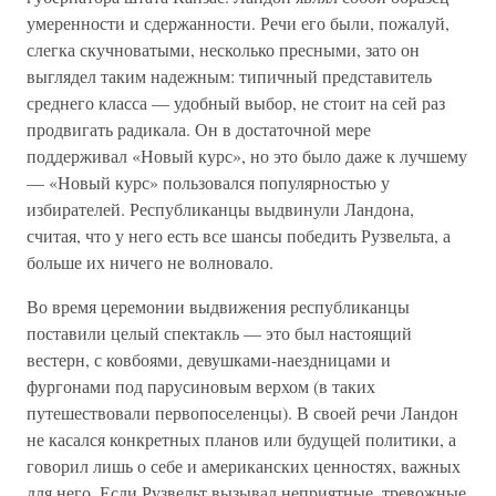
умеренности и сдержанности. Речи его были, пожалуй,
слегка скучноватыми, несколько пресными, зато он
выглядел таким надежным: типичный представитель
среднего класса — удобный выбор, не стоит на сей раз
продвигать радикала. Он в достаточной мере
поддерживал «Новый курс», но это было даже к лучшему
— «Новый курс» пользовался популярностью у
избирателей. Республиканцы выдвинули Ландона,
считая, что у него есть все шансы победить Рузвельта, а
больше их ничего не волновало.
Во время церемонии выдвижения республиканцы
поставили целый спектакль — это был настоящий
вестерн, с ковбоями, девушками-наездницами и
фургонами под парусиновым верхом (в таких
путешествовали первопоселенцы). В своей речи Ландон
не касался конкретных планов или будущей политики, а
говорил лишь о себе и американских ценностях, важных
для него. Если Рузвельт вызывал неприятные, тревожные