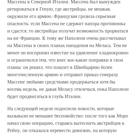
Массены в Северной Италии. Массена был вынужден
ретироваться в Геную, где австрийцы, не мешкая,
окружили его армию. Французам грозила серьезная
опасность: если Массена не сдержит напора противника
и сдастся, то австрийцы получат возможность прорваться
на юг Франции. К тому же Наполеон очень рассчитывал
на Массены в своих планах нападения на Меласа. Тем не
менее он воспринял известие на удивление хладнокровно
и ограничился тем, что внес кое-какие поправки в свои
планы: он решил, что пошлет в Швейцарию более
многочисленную армию и отправит приказ генералу
Массене любыми средствами продержаться хотя бы
восемь недель, не давая Меласу отвлечься, пока Наполеон
будет продвигаться в глубь Италии.
На следующей неделе подоспели новости, которые
вызывали не меньшее беспокойство: после того как Моро
начал свою операцию, стараясь вытеснить австрийцев к
Рейну, он отказался перевести дивизию, на которую