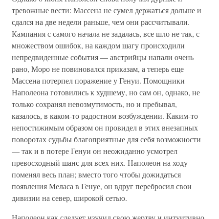
тревожные вести: Массена не сумел держаться дольше и
сдался на две недели раньше, чем они рассчитывали.
Кампания с самого начала не задалась, все шло не так, с
множеством ошибок, на каждом шагу происходили
непредвиденные события — австрийцы напали очень
рано, Моро не повиновался приказам, а теперь еще
Массена потерпел поражение у Генуи. Помощники
Наполеона готовились к худшему, но сам он, однако, не
только сохранял невозмутимость, но и пребывал,
казалось, в каком-то радостном возбуждении. Каким-то
непостижимым образом он провидел в этих внезапных
поворотах судьбы благоприятные для себя возможности
— так и в потере Генуи он неожиданно усмотрел
превосходный шанс для всех них. Наполеон на ходу
поменял весь план; вместо того чтобы дожидаться
появления Меласа в Генуе, он вдруг перебросил свои
дивизии на север, широкой сетью.
Наполеон как следует изучил свою жертву и интуитивно