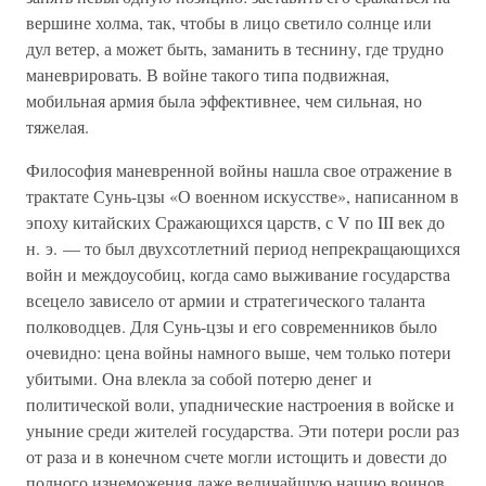
вершине холма, так, чтобы в лицо светило солнце или
дул ветер, а может быть, заманить в теснину, где трудно
маневрировать. В войне такого типа подвижная,
мобильная армия была эффективнее, чем сильная, но
тяжелая.
Философия маневренной войны нашла свое отражение в
трактате Сунь-цзы «О военном искусстве», написанном в
эпоху китайских Сражающихся царств, с V по III век до
н. э. — то был двухсотлетний период непрекращающихся
войн и междоусобиц, когда само выживание государства
всецело зависело от армии и стратегического таланта
полководцев. Для Сунь-цзы и его современников было
очевидно: цена войны намного выше, чем только потери
убитыми. Она влекла за собой потерю денег и
политической воли, упаднические настроения в войске и
уныние среди жителей государства. Эти потери росли раз
от раза и в конечном счете могли истощить и довести до
полного изнеможения даже величайшую нацию воинов.