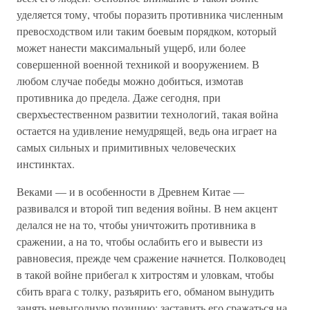
уделяется тому, чтобы поразить противника численным
превосходством или таким боевым порядком, который
может нанести максимальный ущерб, или более
совершенной военной техникой и вооружением. В
любом случае победы можно добиться, измотав
противника до предела. Даже сегодня, при
сверхъестественном развитии технологий, такая война
остается на удивление немудрящей, ведь она играет на
самых сильных и примитивных человеческих
инстинктах.
Веками — и в особенности в Древнем Китае —
развивался и второй тип ведения войны. В нем акцент
делался не на то, чтобы уничтожить противника в
сражении, а на то, чтобы ослабить его и вывести из
равновесия, прежде чем сражение начнется. Полководец
в такой войне прибегал к хитростям и уловкам, чтобы
сбить врага с толку, разъярить его, обманом вынудить
занять невыгодную позицию: заставить его сражаться на