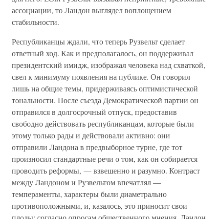
ассоциации, то Ландон выглядел воплощением
стабильности.
Республиканцы ждали, что теперь Рузвельт сделает
ответный ход. Как и предполагалось, он поддерживал
президентский имидж, изображал человека над схваткой,
свел к минимуму появления на публике. Он говорил
лишь на общие темы, придерживаясь оптимистической
тональности. После съезда Демократической партии он
отправился в долгосрочный отпуск, предоставив
свободно действовать республиканцам, которые были
этому только рады и действовали активно: они
отправили Ландона в предвыборное турне, где тот
произносил стандартные речи о том, как он собирается
проводить реформы, — взвешенно и разумно. Контраст
между Ландоном и Рузвельтом впечатлял —
темпераменты, характеры были диаметрально
противоположными, и, казалось, это приносит свои
плоды: согласно опросам общественного мнения, Ландон