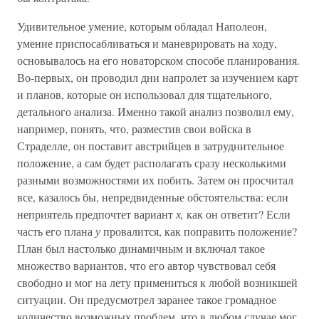
Удивительное умение, которым обладал Наполеон,
умение приспосабливаться и маневрировать на ходу,
основывалось на его новаторском способе планирования.
Во-первых, он проводил дни напролет за изучением карт
и планов, которые он использовал для тщательного,
детального анализа. Именно такой анализ позволил ему,
например, понять, что, разместив свои войска в
Страделле, он поставит австрийцев в затруднительное
положение, а сам будет располагать сразу несколькими
разными возможностями их побить. Затем он просчитал
все, казалось бы, непредвиденные обстоятельства: если
неприятель предпочтет вариант
х,
как он ответит? Если
часть его плана
у
провалится, как поправить положение?
План был настолько динамичным и включал такое
множество вариантов, что его автор чувствовал себя
свободно и мог на лету примениться к любой возникшей
ситуации. Он предусмотрел заранее такое громадное
количество возможных проблем, что в любом случае мог