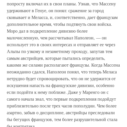
попросту включал их в свои планы. Узнав, что Массену
удерживают в Генуе, он понял: сражение за город
сковывает и Меласса, и, соответственно, дает французам
дополнительное время, чтобы подтянуть свои войска.
Моро дал в подкрепление дивизию более
малочисленную, чем рассчитывал Наполеон, — он
использует это в своих интересах и отправляет ее через
Альпы по узкому и незаметному проходу, запутав тем
самым австрийцев, которые пытались определить,
какими же силами располагают французы. Когда Массена
неожиданно сдался, Наполеон понял, что теперь Меласа
нетрудно будет спровоцировать, что он не удержится от
искушения напасть на французские дивизии, особенно
если подойти к нему поближе. Даже у Маренго он с
самого начала знал, что первые подкрепления подойдут
приблизительно после трех часов пополудни. Чем более
азартно, забыв о дисциплине, австрийцы преследовали
бы бегущих французов, тем более разрушительной стала
бы контратака.