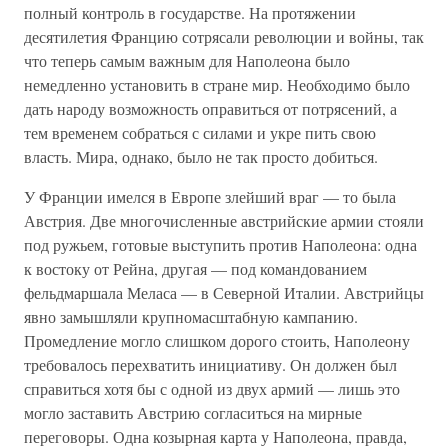
полный контроль в государстве. На протяжении
десятилетия Францию сотрясали революции и войны, так
что теперь самым важным для Наполеона было
немедленно установить в стране мир. Необходимо было
дать народу возможность оправиться от потрясений, а
тем временем собраться с силами и укре пить свою
власть. Мира, однако, было не так просто добиться.
У Франции имелся в Европе злейший враг — то была
Австрия. Две многочисленные австрийские армии стояли
под ружьем, готовые выступить против Наполеона: одна
к востоку от Рейна, другая — под командованием
фельдмаршала Меласа — в Северной Италии. Австрийцы
явно замышляли крупномасштабную кампанию.
Промедление могло слишком дорого стоить, Наполеону
требовалось перехватить инициативу. Он должен был
справиться хотя бы с одной из двух армий — лишь это
могло заставить Австрию согласиться на мирные
переговоры. Одна козырная карта у Наполеона, правда,