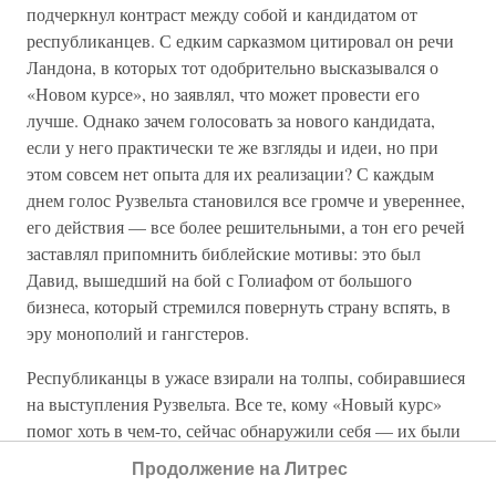
подчеркнул контраст между собой и кандидатом от
республиканцев. С едким сарказмом цитировал он речи
Ландона, в которых тот одобрительно высказывался о
«Новом курсе», но заявлял, что может провести его
лучше. Однако зачем голосовать за нового кандидата,
если у него практически те же взгляды и идеи, но при
этом совсем нет опыта для их реализации? С каждым
днем голос Рузвельта становился все громче и увереннее,
его действия — все более решительными, а тон его речей
заставлял припомнить библейские мотивы: это был
Давид, вышедший на бой с Голиафом от большого
бизнеса, который стремился повернуть страну вспять, в
эру монополий и гангстеров.
Республиканцы в ужасе взирали на толпы, собиравшиеся
на выступления Рузвельта. Все те, кому «Новый курс»
помог хоть в чем-то, сейчас обнаружили себя — их были
тысячи, десятки тысяч. Они поддерживали Рузвельта с
Продолжение на Литрес
почти религиозным пылом. В одной особенно яркой речи