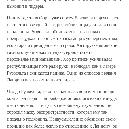
выходил в лидеры.
Понимая, что выборы уже совсем близко, и надеясь, что
настает их звездный час, республиканцы усилили свои
нападки на Рузвельта, обвиняя его в классовых
предрассудках и черными красками рисуя перспективы
его второго президентского срока. Антирузвельтовские
газеты опубликовали целую серию статей с
персональными нападками. Хор критики усиливался,
республиканцы потирали руки, наблюдая, как в лагере
Рузвельта начинается паника. Один из опросов выявил
Ландона как несомненного лидера.
Что до Рузвельта, то он не начинал свою кампанию до
конца сентября — до выборов оставалось каких-нибудь
шесть недель, — и тут, ко всеобщему изумлению, он
сбросил маску беспристрастности, которая ему так
идеально подходила. Недвусмысленно обозначив свою
позицию как более левую по отношению к Ландону, он