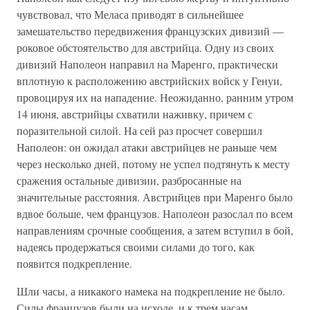
чувствовал, что Меласа приводят в сильнейшее
замешательство передвижения французских дивизий —
роковое обстоятельство для австрийца. Одну из своих
дивизий Наполеон направил на Маренго, практически
вплотную к расположению австрийских войск у Генуи,
провоцируя их на нападение. Неожиданно, ранним утром
14 июня, австрийцы схватили наживку, причем с
поразительной силой. На сей раз просчет совершил
Наполеон: он ожидал атаки австрийцев не раньше чем
через несколько дней, потому не успел подтянуть к месту
сражения остальные дивизии, разбросанные на
значительные расстояния. Австрийцев при Маренго было
вдвое больше, чем французов. Наполеон разослал по всем
направлениям срочные сообщения, а затем вступил в бой,
надеясь продержаться своими силами до того, как
появится подкрепление.
Шли часы, а никакого намека на подкрепление не было.
Силы французов были на исходе, и к трем часам