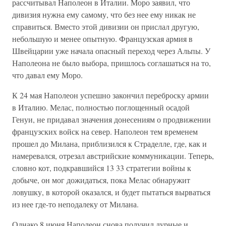
рассчитывал Наполеон в Италии. Моро заявил, что
дивизия нужна ему самому, что без нее ему никак не
справиться. Вместо этой дивизии он прислал другую,
небольшую и менее опытную. Французская армия в
Швейцарии уже начала опасный переход через Альпы. У
Наполеона не было выбора, пришлось соглашаться на то,
что давал ему Моро.
К 24 мая Наполеон успешно закончил переброску армии
в Италию. Мелас, полностью поглощенный осадой
Генуи, не придавал значения донесениям о продвижении
французских войск на север. Наполеон тем временем
прошел до Милана, приблизился к Страделле, где, как и
намеревался, отрезал австрийские коммуникации. Теперь,
словно кот, подкравшийся 13 33 стратегии войны к
добыче, он мог дожидаться, пока Мелас обнаружит
ловушку, в которой оказался, и будет пытаться вырваться
из нее где-то неподалеку от Милана.
Однако 8 июня Наполеон снова получил дурные и