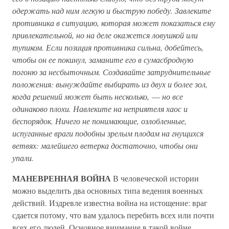
одержать над ним легкую и быструю победу. Завлеките
противника в ситуацию, которая может показаться ему
привлекательной, но на деле окажется ловушкой или
тупиком. Если позиция противника сильна, добейтесь,
чтобы он ее покинул, заманите его в сумасбродную
погоню за несбыточным. Создавайте затруднительные
положения: вынуждайте выбирать из двух и более зол,
когда решений может быть несколько,
—
но все
одинаково плохи. Навлеките на неприятеля хаос и
беспорядок. Ничего не понимающие, озлобленные,
испуганные враги подобны зрелым плодам на гнущихся
ветвях: малейшего ветерка достаточно, чтобы они
упали.
МАНЕВРЕННАЯ ВОЙНА
В человеческой истории
можно выделить два основных типа ведения военных
действий. Издревле известна война на истощение: враг
сдается потому, что вам удалось перебить всех или почти
всех его людей. Основное внимание в такой войне