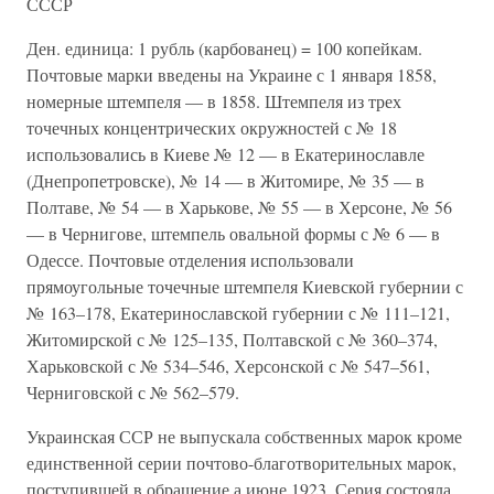
СССР
Ден. единица: 1 рубль (карбованец) = 100 копейкам.
Почтовые марки введены на Украине с 1 января 1858,
номерные штемпеля — в 1858. Штемпеля из трех
точечных концентрических окружностей с № 18
использовались в Киеве № 12 — в Екатеринославле
(Днепропетровске), № 14 — в Житомире, № 35 — в
Полтаве, № 54 — в Харькове, № 55 — в Херсоне, № 56
— в Чернигове, штемпель овальной формы с № 6 — в
Одессе. Почтовые отделения использовали
прямоугольные точечные штемпеля Киевской губернии с
№ 163–178, Екатеринославской губернии с № 111–121,
Житомирской с № 125–135, Полтавской с № 360–374,
Харьковской с № 534–546, Херсонской с № 547–561,
Черниговской с № 562–579.
Украинская ССР не выпускала собственных марок кроме
единственной серии почтово-благотворительных марок,
поступившей в обращение а июне 1923. Серия состояла