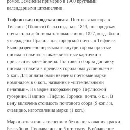
ромбе. Заменены примерно в 1900 круглыми
календарными штемпелями.
Тифлисская городская почта.
Почтовая контора в
Тифлисе (Тбилиси) была создана в 1843, но городская
почта стала действовать только с июня 1857, когда были
утверждены Правила для городской почты в Тифлисе.
Было разрешено пересылать внутри города простые
письма и пакеты, а также визитные карточки и
пригласительные билеты. Почтовый сбор за доставку
письма и пакета в пределах города был установлен в
5 коп. Для оплаты были введены почтовые марки
номиналом в 6 коп., названные «штемпельными
печатями». На марке изображен герб Тифлисской
губернии. Надпись «Тифлис. Городск. почта. 6 к.». В
цену включена стоимость почтового сбора (5 коп.) и,
очевидно, изготовления марки (1 коп.).
Марки отпечатаны тиснением без использования краски.
Без зубцов. Продавались по 5 шт. сразу. В обращение