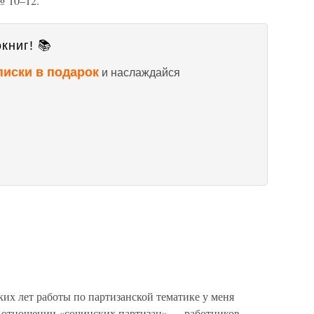
№ 10–12.
книг! 📚
писки в подарок
и наслаждайся
ких лет работы по партизанской тематике у меня
в отношении «сочинских партизан» — работников