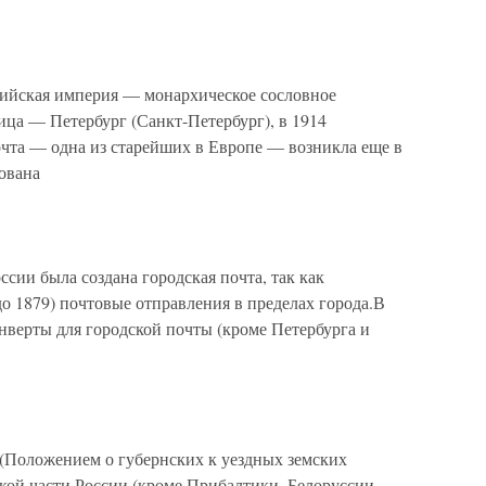
йская империя — монархическое сословное
ица — Петербург (Санкт-Петербург), в 1914
очта — одна из старейших в Европе — возникла еще в
ована
сии была создана городская почта, так как
до 1879) почтовые отправления в пределах города.В
верты для городской почты (кроме Петербурга и
 (Положением о губернских к уездных земских
кой части России (кроме Прибалтики, Белоруссии,