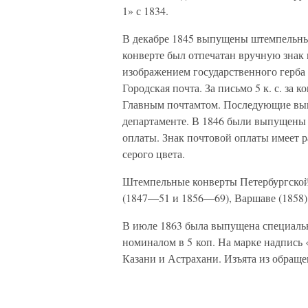
1» с 1834.
В декабре 1845 выпущены штемпельные
конверте был отпечатан вручную знак 
изображением государственного герба
Городская почта. За письмо 5 к. с. за 
Главным почтамтом. Последующие вып
департаменте. В 1846 были выпущены 
оплаты. Знак почтовой оплаты имеет р
серого цвета.
Штемпельные конверты Петербургской
(1847—51 и 1856—69), Варшаве (1858)
В июле 1863 была выпущена специальн
номиналом в 5 коп. На марке надпись 
Казани и Астрахани. Изъята из обращен