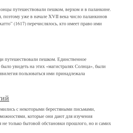
понцы путешествовали пешком, верхом и в паланкине.
 поэтому уже в начале XVII века число паланкинов
ёхатто” (1617) перечислялось, кто имеет право ими
ди путешествовали пешком. Единственное
 было увидеть на этих «магистралях Солнца», были
ивилегия пользоваться ими принадлежала
тий
омились с некоторыми берестяными письмами,
зможностями, которые они дают для изучения
 не только бытовой обстановки прошлого, но и самих