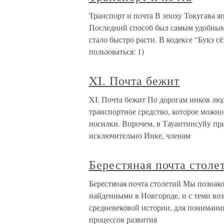
Транспорт и почта В эпоху Токугава я
Последний способ был самым удобным,
стало быстро расти. В кодексе “Букэ с
пользоваться: 1)
XI. Почта бежит
XI. Почта бежит По дорогам инков лю
транспортное средство, которое можно
носилки. Впрочем, в Тауантинсуйу пр
исключительно Инке, членам
Берестяная почта столе
Берестяная почта столетий Мы познак
найденными в Новгороде, и с теми во
средневековой истории, для понимания
процессов развития