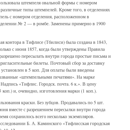
спользовала штемпеля овальной формы с номером
 различные типы штемпелей. Кроме того, в отделениях
пель с номером отделения, расположенном в
отделении № 2 — в ромбе. Заменены примерно в 1900
я контора в Тифлисе (Тбилиси) была создана в 1843,
 только с июня 1857, когда были утверждены Правила
разрешено пересылать внутри города простые письма и
пригласительные билеты. Почтовый сбор за доставку
л установлен в 5 коп. Для оплаты были введены
названные «штемпельными печатями». На марке
Надпись «Тифлис. Городск. почта. 6 к.». В цену
 коп.) и, очевидно, изготовления марки (1 коп.).
ьзования краски. Без зубцов. Продавались по 5 шт.
июня вместе с разрешением пересылки внутри города
емя сохранилось всего несколько экземпляров.
исследовании Б. А. Каминского «Тифлисская городская