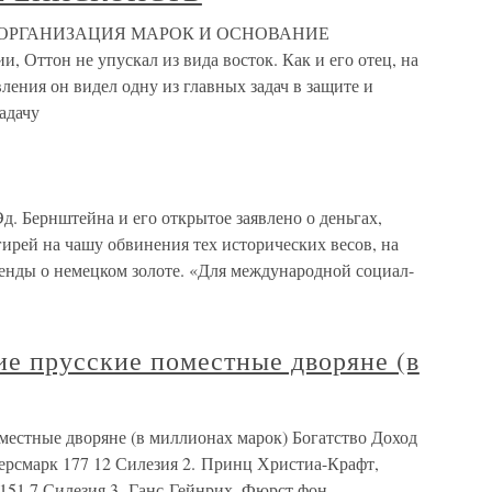
, ОРГАНИЗАЦИЯ МАРОК И ОСНОВАНИЕ
Оттон не упускал из вида восток. Как и его отец, на
ления он видел одну из главных задач в защите и
адачу
д. Бернштейна и его открытое заявлено о деньгах,
ирей на чашу обвинения тех исторических весов, на
генды о немецком золоте. «Для международной социал-
ие прусские поместные дворяне (в
местные дворяне (в миллионах марок) Богатство Доход
рсмарк 177 12 Силезия 2. Принц Христиа-Крафт,
151 7 Силезия 3. Ганс-Гейнрих, Фюрст фон