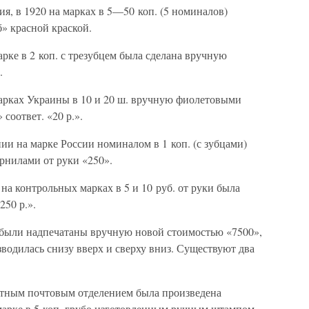
я, в 1920 на марках в 5—50 коп. (5 номиналов)
» красной краской.
рке в 2 коп. с трезубцем была сделана вручную
.
арках Украины в 10 и 20 ш. вручную фиолетовыми
соответ. «20 р.».
ии на марке России номиналом в 1 коп. (с зубцами)
рнилами от руки «250».
на контрольных марках в 5 и 10 руб. от руки была
50 р.».
были надпечатаны вручную новой стоимостью «7500»,
зводилась снизу вверх и сверху вниз. Существуют два
стным почтовым отделением была произведена
марке в 5 коп. грубо изготовленным ручным штампом.