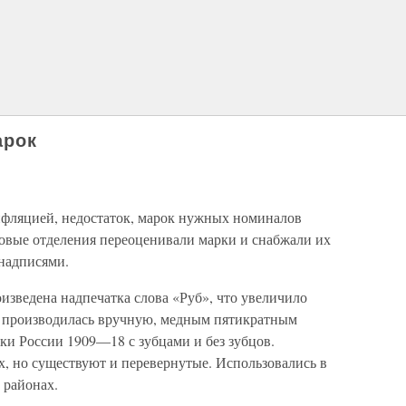
арок
нфляцией, недостаток, марок нужных номиналов
товые отделения переоценивали марки и снабжали их
надписями.
изведена надпечатка слова «Руб», что увеличило
ка производилась вручную, медным пятикратным
ки России 1909—18 с зубцами и без зубцов.
х, но существуют и перевернутые. Использовались в
 районах.