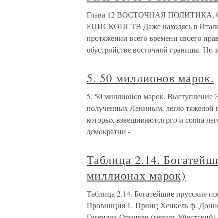
Глава 12 ВОСТОЧНАЯ ПОЛИТИКА
ЕПИСКОПСТВ Даже находясь в Италии, 
протяжении всего времени своего прав
обустройстве восточной границы. Но з
5. 50 миллионов марок.
5. 50 миллионов марок. Выступление Э
полученных Лениным, легло тяжелой г
которых взвешиваются рго и соntrа ле
демократии -
Таблица 2.14. Богатейш
миллионах марок)
Таблица 2.14. Богатейшие прусские по
Провинция 1. Принц Хенкель ф. Донне
Гогенлоэ-Оринген (герцог Уйестский) 