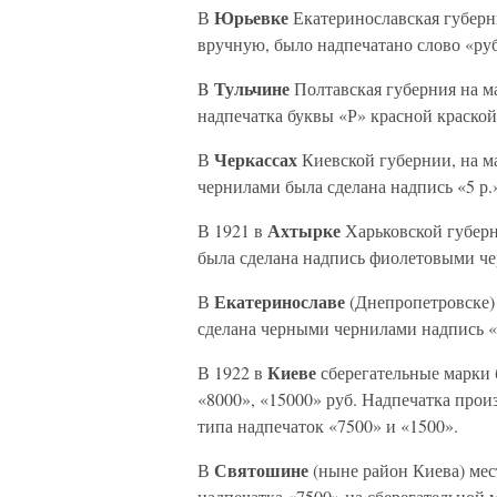
Юрьевке
В
Екатеринославская губерни
вручную, было надпечатано слово «руб
Тульчине
B
Полтавская губерния на ма
надпечатка буквы «Р» красной краской
Черкассах
В
Киевской губернии, на м
чернилами была сделана надпись «5 р.» 
Ахтырке
В 1921 в
Харьковской губерн
была сделана надпись фиолетовыми че
Екатеринославе
В
(Днепропетровске) 
сделана черными чернилами надпись «2
Киеве
В 1922 в
сберегательные марки 
«8000», «15000» руб. Надпечатка прои
типа надпечаток «7500» и «1500».
Святошине
В
(ныне район Киева) ме
надпечатка «7500» на сберегательной 