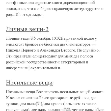
телефонные или адресные книги дореволюционной
эпохи, зная, что я собираю справочную литературу этого
рода. И вот однажды,
Личные вещи-3
Личные вещи-3 6 октября, 10:02На диванной полке у
меня стоят бронзовые бюстики двух императоров —
Николая Первого и Александра Второго. Не случайно.
Эти правители олицетворяют для меня два полюса
российской государственности: авторитарный и
либеральный, охранительный и
Носильные вещи
Носильные вещи Вот перечень носильных вещей монаха
X века в описании Элио: две саржевые рубашки, две
туники, два шапа[31], два куколя (называемых также
скапулирами), две пары кальцони[32], четыре пары обуви