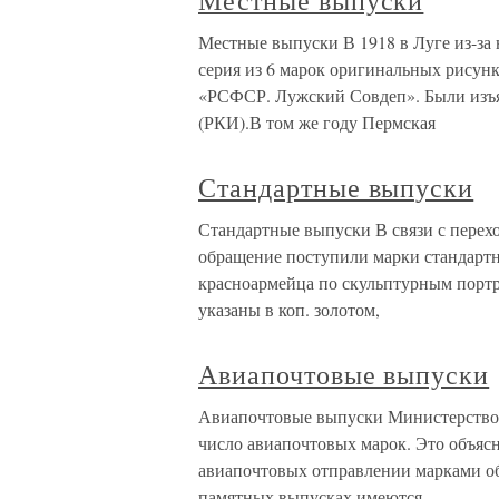
Местные выпуски
Местные выпуски В 1918 в Луге из-за
серия из 6 марок оригинальных рисунк
«РСФСР. Лужский Совдеп». Были изъя
(РКИ).В том же году Пермская
Стандартные выпуски
Стандартные выпуски В связи с перех
обращение поступили марки стандартн
красноармейца по скульптурным порт
указаны в коп. золотом,
Авиапочтовые выпуски
Авиапочтовые выпуски Министерство 
число авиапочтовых марок. Это объясн
авиапочтовых отправлении марками об
памятных выпусках имеются