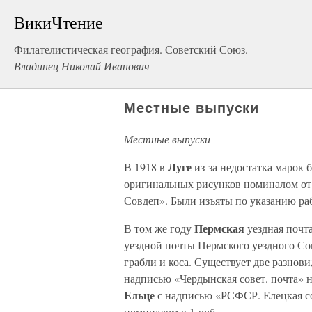
ВикиЧтение
Филателистическая география. Советский Союз.
Владинец Николай Иванович
Местные выпуски
Местные выпуски
Луге
В 1918 в
из-за недостатка марок 
оригинальных рисунков номиналом от 
Совдеп». Были изъяты по указанию ра
Пермская
В том же году
уездная почт
уездной почты Пермского уездного Со
грабли и коса. Существует две разнов
надписью «Чердынская совет. почта» 
Ельце
с надписью «РСФСР. Елецкая со
номиналом в 1 руб.