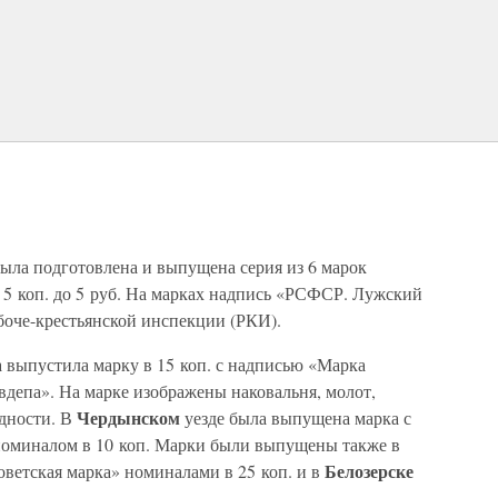
была подготовлена и выпущена серия из 6 марок
5 коп. до 5 руб. На марках надпись «РСФСР. Лужский
боче-крестьянской инспекции (РКИ).
а выпустила марку в 15 коп. с надписью «Марка
вдепа». На марке изображены наковальня, молот,
Чердынском
идности. В
уезде была выпущена марка с
номиналом в 10 коп. Марки были выпущены также в
Белозерске
ветская марка» номиналами в 25 коп. и в