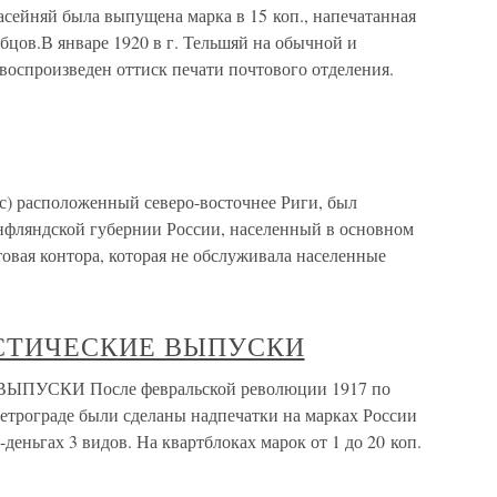
асейняй была выпущена марка в 15 коп., напечатанная
убцов.В январе 1920 в г. Тельшяй на обычной и
воспроизведен оттиск печати почтового отделения.
) расположенный северо-восточнее Риги, был
Лнфляндской губернии России, населенный в основном
овая контора, которая не обслуживала населенные
ТАСТИЧЕСКИЕ ВЫПУСКИ
ПУСКИ После февральской революции 1917 по
Петрограде были сделаны надпечатки на марках России
деньгах 3 видов. На квартблоках марок от 1 до 20 коп.