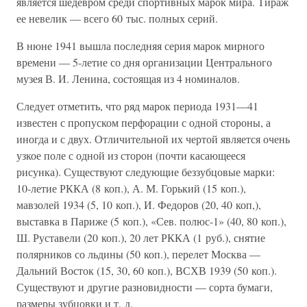
является шедевром среди спортивных марок мира. Тираж
ее невелик — всего 60 тыс. полных серий.
В нюне 1941 вышла последняя серия марок мирного
времени — 5-летие со дня организации Центрального
музея В. И. Ленина, состоящая из 4 номиналов.
Следует отметить, что ряд марок периода 1931—41
известен с пропуском перфорации с одной стороны, а
иногда и с двух. Отличительной их чертой является очень
узкое поле с одной из сторон (почти касающееся
рисунка). Существуют следующие беззубцовые марки:
10-летие РККА (8 коп.), А. М. Горький (15 коп.),
мавзолей 1934 (5, 10 коп.), И. Федоров (20, 40 коп,),
выставка в Париже (5 коп.), «Сев. полюс-1» (40, 80 коп.),
Ш. Руставели (20 коп.), 20 лет РККА (1 руб.), снятие
полярников со льдины (50 коп.), перелет Москва —
Дальний Восток (15, 30, 60 коп.), ВСХВ 1939 (50 коп.).
Существуют и другие разновидности — сорта бумаги,
размеры зубцовки и т. д.