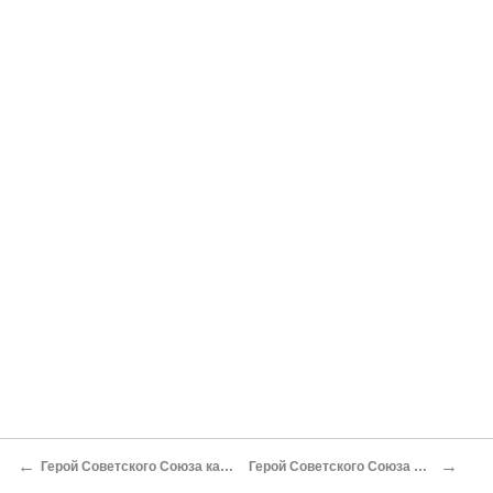
←
→
Герой Советского Союза капитан Лукашин В. И.
Герой Советского Союза майор Елецких Г. Н.