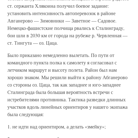
ст. сержанта Хлякоина получил боевое задание:
установить интенсивность автоперевозок в районе
Авганерово — Зимовники — Заветное — Садовое.
Немецко-фашистские полчища рвались к Сталинграду,
бои шли в 2030 км от города на рубеже р. Червленная —
ст. Тингута — оз. Цаца.
Было приказано немедленно вылетать. По пути от
командного пункта полка к самолету я согласовал с
летчиком маршрут и высоту полета. Район был нам
хорошо знаком. Мы решили выйти к району Абганерово
со стороны оз. Цаца, так как западнее и юго-западнее
Сталинграда была большая вероятность встречи с
истребителями противника. Тактика разведки длинных
участков вдоль линейных ориентиров у нашего экипажа
была следующая:
1. не идти над ориентиром, а делать «змейку»;