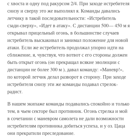
с хвоста и одну под ракурсом 2/4. При заходе истребителя
снизу и сверху это же выполнял я. Команды давались
летчику в такой последовательности: «Истребитель
сзади-сверху», «Идет в атаку». С дистанции 500— 450 м я
открывал прицельный огонь, в большинстве случаев
истребитель выскакивал и занимал положение для новой
атаки. Если же истребитель продолжал упорно идти на
сближение, я, чувствуя, что вотвот с его стороны должен
быть открыт огонь (он прекращал всякие эволюции с
дистанции не более 300 м ), давал команду: «Маневр!»,
по которой летчик делал разворот в сторону. При заходе
истребителя снизу эти же команды подавал стрелок-
радист.
В нашем экипаже команды подавались спокойно и только
тем, в чьем секторе был противник. Огонь стрелка и мой
в сочетании с маневром самолета не дали возможности
истребителям противника добиться успеха, и у оз. Цаца
они прекратили преследование.