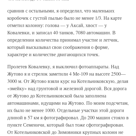
сравнив с остальными, я определил, что маленьких
коробочек с густой пылью было не менее 1/3. На карте
отметил колонну: голова — у Аксай, хвост — у
Ковалевки, и записал 40 танков, 7080 автомашин. В
определении количества принимал участие и летчик,
который высказывал свои соображения о форме,
характере и количестве двигающихся точек.
Пролетев Ковалевку, я выключил фотоаппараты. Над
Жутово я и стрелок заметили 4 Ме-109 на высоте 2500—
3000 м. От Жутово взяли курс на Котельниковскую, делая
«змейку» над грунтовой и железной дорогой. Вся дорога
от Жутово до Котельниковской была заполнена
автомашинами, идущими на Жутово. По моим подсчетам,
их было не менее 1000. Отдельные участки этой дороги
длиной в 57 км я фотографировал. До 200 машин стояло в
пункте Семеничи, который был тоже сфотографирован.
От Котельниковской до Зимовники крупных колонн не