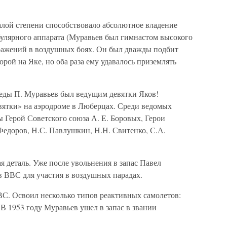
лой степени способствовало абсолютное владение
булярного аппарата (Муравьев был гимнастом высокого
оражений в воздушных боях. Он был дважды подбит
орой на Яке, но оба раза ему удавалось приземлять
еды П. Муравьев был ведущим девятки Яков!
вятки» на аэродроме в Люберцах. Среди ведомых
Герой Советского союза А. Е. Боровых, Герои
Федоров, Н.С. Павлушкин, Н.Н. Свитенко, С.А.
!
я деталь. Уже после увольнения в запас Павел
в ВВС для участия в воздушных парадах.
С. Освоил несколько типов реактивных самолетов:
 В 1953 году Муравьев ушел в запас в звании