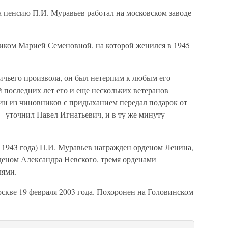
на пенсию П.И. Муравьев работал на московском заводе
иком Марией Семеновной, на которой женился в 1945
ьего произвола, он был нетерпим к любым его
 последних лет его и еще нескольких ветеранов
дин из чиновников с придыханием передал подарок от
— уточнил Павел Игнатьевич, и в ту же минуту
я 1943 года) П.И. Муравьев награжден орденом Ленина,
деном Александра Невского, тремя орденами
лями.
скве 19 февраля 2003 года. Похоронен на Головинском