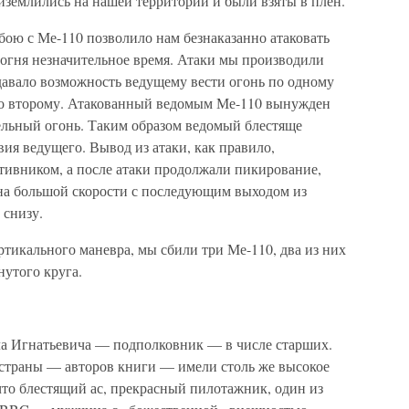
иземлились на нашей территории и были взяты в плен.
бою с Ме-110 позволило нам безнаказанно атаковать
 огня незначительное время. Атаки мы производили
давало возможность ведущему вести огонь по одному
по второму. Атакованный ведомым Ме-110 вынужден
ельный огонь. Таким образом ведомый блестяще
ия ведущего. Вывод из атаки, как правило,
тивником, а после атаки продолжали пикирование,
на большой скорости с последующим выходом из
 снизу.
тикального маневра, мы сбили три Ме-110, два из них
утого круга.
ла Игнатьевича — подполковник — в числе старших.
в страны — авторов книги — имели столь же высокое
 что блестящий ас, прекрасный пилотажник, один из