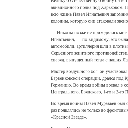
Великую Отечественную войну он встр
авиационного полка под Харьковом. П
всю жизнь Павел Игнатьевич запомнил
колонны, которую они атаковали звено
— Никогда позже не приходилось мне 
Игнатьевич, — по-видимому, это была к
автомобили, артиллерия шли в плотных
Серьезного зенитного противодействия
снаряд, выпущенный тогда с наших Л
Мастер воздушного боя, он участвовал
Барвенковской операции, дрался под 
Германию. Во время войны воевал в с
Центрального, Брянского, 1-го и 2-го 
Во время войны Павел Муравьев был о
раз появлялись не только во фронтовых
«Красной Звезде».