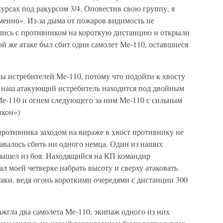
урсах под ракурсом 3/4. Оповестив свою группу, я
еменно». Из-за дыма от пожаров видимость не
лись с противником на короткую дистанцию и открыли
й же атаке был сбит один самолет Ме-110, оставшиеся
 истребителей Ме-110, потому что подойти к хвосту
к наш атакующий истребитель находится под двойным
Ме-110 и огнем следующего за ним Ме-110 с сильным
икон»)
противника заходом на вираже в хвост противнику не
давалось сбить ни одного немца. Один из наших
вышел из боя. Находящийся на КП командир
л моей четверке набрать высоту и сверху атаковать
таки, ведя огонь короткими очередями с дистанции 300
зажгла два самолета Ме-110, экипаж одного из них