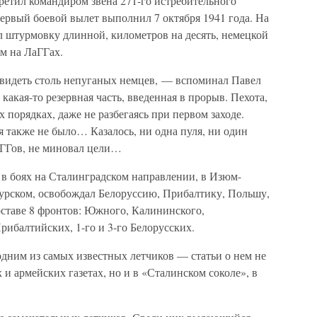
етил командиром звена 271-го истребительного
ервый боевой вылет выполнил 7 октября 1941 года. На
 штурмовку длинной, километров на десять, немецкой
м на ЛаГГах.
видеть столь непуганых немцев, — вспоминал Павел
акая-то резервная часть, введенная в прорыв. Пехота,
 порядках, даже не разбегаясь при первом заходе.
 также не было… Казалось, ни одна пуля, ни один
аГГов, не миновал цели…
 в боях на Сталинградском направлении, в Изюм-
Курском, освобождал Белоруссию, Прибалтику, Польшу,
оставе 8 фронтов: Южного, Калининского,
Прибалтийских, 1-го и 3-го Белорусских.
дним из самых известных летчиков — статьи о нем не
 и армейских газетах, но и в «Сталинском соколе», в