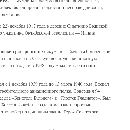
 BBC — мужчина с «божественной» внешностью,
ловек, борец против подлости и несправедливости,
полковника.
 22) декабря 1917 года в деревне Сныткино Брянской
го участника Октябрьской революции — Игната
 зооветеринарного техникума в г. Сычевка Смоленской
был направлен в Одесскую военную авиационную
стигал и года, и в 1938 году младший лейтенант
л с 1 декабря 1939 года по 13 марта 1940 года. Воевал
стребительного авиационного полка. Совершил 94
а: два «Бристоль Бульдога» и «Глостер Гладиатор». Был
 Более высокой награде помешали непростые
ество побед получившим звание Героя Советского