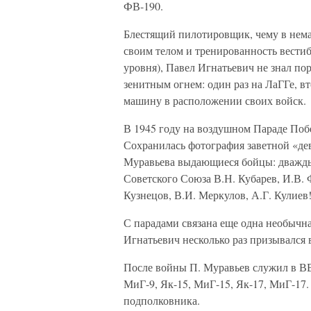
ФВ-190.
Блестящий пилотировщик, чему в нема
своим телом и тренированность вести
уровня), Павел Игнатьевич не знал п
зенитным огнем: один раз на ЛаГГе, вт
машину в расположении своих войск.
В 1945 году на воздушном Параде Поб
Сохранилась фотография заветной «де
Муравьева выдающиеся бойцы: дважды 
Советского Союза В.Н. Кубарев, И.В. 
Кузнецов, В.И. Меркулов, А.Г. Кулиев
С парадами связана еще одна необычна
Игнатьевич несколько раз призывался 
После войны П. Муравьев служил в ВВ
МиГ-9, Як-15, МиГ-15, Як-17, МиГ-17.
подполковника.