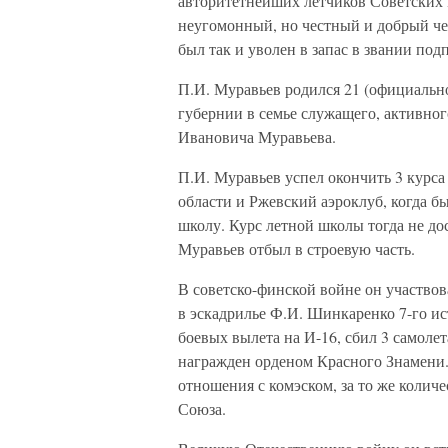
авторитетнейших летчиков Советских
неугомонный, но честный и добрый че
был так и уволен в запас в звании под
П.И. Муравьев родился 21 (официально
губернии в семье служащего, активно
Ивановича Муравьева.
П.И. Муравьев успел окончить 3 курса
области и Ржевский аэроклуб, когда 
школу. Курс летной школы тогда не до
Муравьев отбыл в строевую часть.
В советско-финской войне он участвова
в эскадрилье Ф.И. Шинкаренко 7-го и
боевых вылета на И-16, сбил 3 самолет
награжден орденом Красного Знамени.
отношения с комэском, за то же колич
Союза.