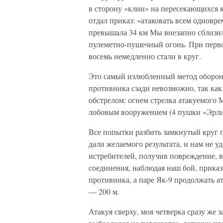
в сторону «клин» на пересекающихся к
отдал приказ: «атаковать всем одновр
превышала 34 км Мы внезапно сблизи
пулеметно-пушечный огонь. При перво
восемь немедленно стали в круг.
Это самый излюбленный метод обороны
противника сзади невозможно, так ка
обстрелом: огнем стрелка атакуемого 
лобовым вооружением (4 пушки «Эрл
Все попытки разбить замкнутый круг 
дали желаемого результата, и нам не у
истребителей, получив повреждение, 
соединения, наблюдая наш бой, приказа
противника, а паре Як-9 продолжать а
— 200 м.
Атакуя сверху, моя четверка сразу же 