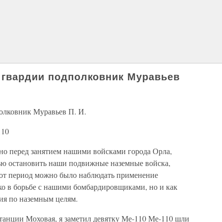
 гвардии подполковник Муравьев
олковник Муравьев П. И.
110
но перед занятием нашими войсками города Орла,
ью остановить наши подвижные наземные войска,
тот период можно было наблюдать применение
ко в борьбе с нашими бомбардировщиками, но и как
ия по наземным целям.
танции Моховая, я заметил девятку Ме-110 Ме-110 шли