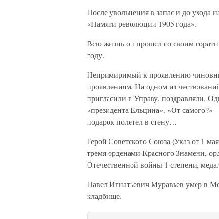
После увольнения в запас и до ухода 
«Памяти революции 1905 года».
Всю жизнь он прошел со своим соратн
году.
Непримиримый к проявлению чиновнич
проявлениям. На одном из чествований
пригласили в Управу, поздравляли. О
«президента Ельцина». «От самого?» 
подарок полетел в стену…
Герой Советского Союза (Указ от 1 ма
тремя орденами Красного Знамени, ор
Отечественной войны 1 степени, меда
Павел Игнатьевич Муравьев умер в Мо
кладбище.